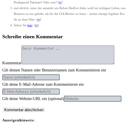
Post­la­gernd Paki­stan? Oder was?
[
↩
]
mal ehr­lich, einer der aus­sieht wie Robert Red­fort hät­te wohl im rich­ti­gen Leben was
Bes­se­res zu tun gehabt, als für die CIA Bücher zu lesen – mei­ne ein­zi­ge legi­ti­me Kri­
tik an dem Film.
[
↩
]
Sehen Sie
hier
.
[
↩
]
Schreibe einen Kommentar
Kommentar
Gib deinen Namen oder Benutzernamen zum Kommentieren ein
Gib deine E-Mail-Adresse zum Kommentieren ein
Gib deine Website-URL ein (optional)
Anzei­gen­hin­weis: