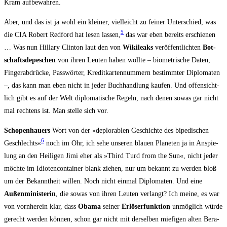
Kram aufbewahren.
Aber, und das ist ja wohl ein klei­ner, viel­leicht zu fei­ner Unter­schied, was
5
die CIA Robert Red­ford hat lesen las­sen,
das war eben bereits erschie­nen
… Was nun Hil­la­ry Clin­ton laut den von
Wiki­leaks
ver­öf­fent­lich­ten
Bot­
schafts­de­pe­schen
von ihren Leu­ten haben woll­te – bio­me­tri­sche Daten,
Fin­ger­ab­drü­cke, Pass­wör­ter, Kre­dit­kar­ten­num­mern bestimm­ter Diplo­ma­ten
–, das kann man eben nicht in jeder Buch­hand­lung kau­fen. Und offen­sicht­
lich gibt es auf der Welt diplo­ma­ti­sche Regeln, nach denen sowas gar nicht
mal rech­tens ist. Man stel­le sich vor.
Scho­pen­hau­ers
Wort von der »deplo­rablen Geschich­te des bipe­di­schen
6
Geschlechts«
noch im Ohr, ich sehe unse­ren blau­en Pla­ne­ten ja in Anspie­
lung an den Hei­li­gen Jimi eher als »Third Turd from the Sun«, nicht jeder
möch­te im Idio­ten­con­tai­ner blank zie­hen, nur um bekannt zu wer­den bloß
um der Bekannt­heit wil­len. Noch nicht ein­mal Diplo­ma­ten. Und eine
Außen­mi­nis­te­rin
, die sowas von ihren Leu­ten ver­langt? Ich mei­ne, es war
von vorn­her­ein klar, dass
Oba­ma
sei­ner
Erlö­ser­funk­ti­on
unmög­lich wür­de
gerecht wer­den kön­nen, schon gar nicht mit der­sel­ben mie­fi­gen alten Bera­