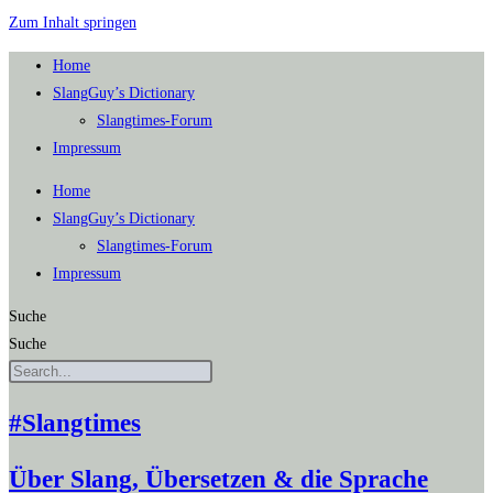
Zum Inhalt springen
Home
SlangGuy’s Dic­tion­a­ry
Slang­times-Forum
Impres­sum
Home
SlangGuy’s Dic­tion­a­ry
Slang­times-Forum
Impres­sum
Suche
Suche
#Slangtimes
Über Slang, Übersetzen & die Sprache