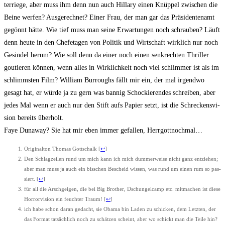
ter­rie­ge, aber muss ihm denn nun auch Hil­la­ry einen Knüp­pel zwi­schen die
Bei­ne wer­fen? Aus­ge­rech­net? Einer Frau, der man gar das Prä­si­den­ten­amt
gegönnt hät­te. Wie tief muss man sei­ne Erwar­tun­gen noch schrau­ben? Läuft
denn heu­te in den Chef­eta­gen von Poli­tik und Wirt­schaft wirk­lich nur noch
Gesin­del her­um? Wie soll denn da einer noch einen senk­rech­ten Thril­ler
gou­tie­ren kön­nen, wenn alles in Wirk­lich­keit noch viel schlim­mer ist als im
schlimms­ten Film? Wil­liam Bur­roughs fällt mir ein, der mal irgend­wo
gesagt hat, er wür­de ja zu gern was ban­nig Scho­ckie­ren­des schrei­ben, aber
jedes Mal wenn er auch nur den Stift aufs Papier setzt, ist die Schre­ckens­vi­
si­on bereits überholt.
Faye Duna­way? Sie hat mir eben immer gefal­len, Herrgottnochmal…
Ori­gi­nal­ton Tho­mas Gott­schalk
[
↩
]
Den Schlag­zei­len rund um mich kann ich mich dum­mer­wei­se nicht ganz ent­zie­hen;
aber man muss ja auch ein biss­chen Bescheid wis­sen, was rund um einen rum so pas­
siert.
[
↩
]
für all die Arsch­gei­gen, die bei Big Brot­her, Dschun­gel­camp etc. mit­ma­chen ist die­se
Hor­ror­vi­si­on ein feuch­ter Traum!
[
↩
]
ich habe schon dar­an gedacht, sie Oba­ma bin Laden zu schi­cken, dem Letz­ten, der
das For­mat tat­säch­lich noch zu schät­zen scheint, aber wo schickt man die Tei­le hin?