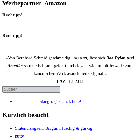
Werbepartner: Amazon
Buchtipp!
Buchtipp!
»Von Bernhard Schmid geschmeidig übersetzt, liest sich
Bob Dylan und
Amerika
so unterhaltsam, gelehrt und elegant wie im mittlerweile zum
kanonischen Werk avancierten Original.«
FAZ
, 4.3.2013
……………. Slang­fra­ge? Click here!
Kürzlich besucht
Stu­ten­bis­sig­keit, Biß­gurn, luschig & gurkig
nut­ty