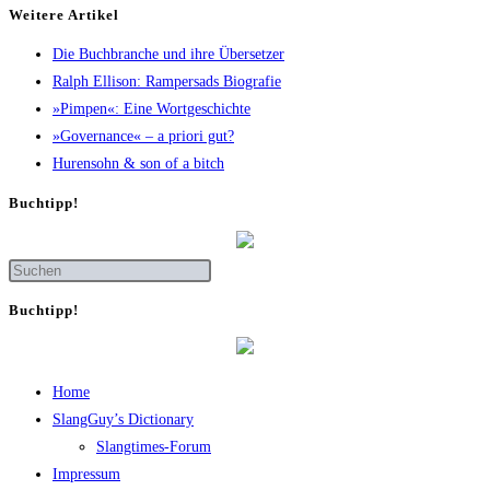
Wei­te­re Artikel
Die Buch­bran­che und ihre Übersetzer
Ralph Elli­son: Ram­pers­ads Biografie
»Pim­pen«: Eine Wortgeschichte
»Gover­nan­ce« – a prio­ri gut?
Huren­sohn & son of a bitch
Buch­tipp!
Buch­tipp!
Home
SlangGuy’s Dic­tion­a­ry
Slang­times-Forum
Impres­sum