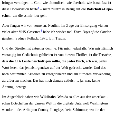
brin­gen ver­mö­gen …
Gott, wie alt­mo­disch, wie über­holt, wie banal fast ist
3
die­se Hor­ror­vi­si­on heu­te
– nicht zuletzt in Bezug auf die
Bot­schafts-Depe­
schen
, um die es mir hier geht.
Aber fan­gen wir von vor­ne an: Neu­lich, im Zuge der Ent­sor­gung viel zu
4
vie­ler alter VHS-Cas­set­ten
habe ich wie­der mal
Three Days of the Con­dor
gese­hen. Syd­ney Pol­lack. 1975. Ein Traum.
Und der Strei­fen ist aktu­el­ler denn je. Für mich jeden­falls. Was mir näm­lich
vor­ran­gig im Gedächt­nis geblie­ben ist von die­sem Thril­ler, ist die Tat­sa­che,
dass
die CIA Leu­te beschäf­ti­gen soll­te
, die
jedes Buch
, ach was, jedes
Wort lesen, das jemals irgend­wo auf der Welt gedruckt wur­de. Und das
nach bestimm­ten Kri­te­ri­en zu kate­go­ri­sie­ren und zur für­de­ren Ver­wen­dung
abruf­bar zu machen. Das hat mich damals zutiefst … ja, was, kei­ne
Ahnung, bewegt.
Im Augen­blick haben wir
Wiki­leaks
. Was da so alles aus den ame­ri­ka­ni­
schen Bot­schaf­ten der gan­zen Welt in die digi­ta­le Unter­welt Washing­tons
wan­dert – des Arling­ton Coun­ty, Lang­leys, kein Schim­mer, wo die den