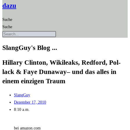
dazu
Suche
Suche
SlangGuy's Blog ...
Hil­la­ry Clin­ton, Wiki­leaks, Red­ford, Pol­
lack & Faye Duna­way– und das alles in
einem ein­zi­gen Traum
SlangGuy
Dezember 17, 2010
8:10 a.m.
bei amazon.com