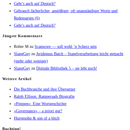
Geht’s auch auf Deutsch?
Gebrauch lächer­li­cher, anstö­ßi­ger, oft unan­stän­di­ger Wor­te und
Redens­ar­ten (6)
Geht’s auch auf Deutsch?
Jüngs­te Kommentare
Rober M
zu
Scans­core — soll wohl ’n Scherz sein
SlangGuy
zu
Avi­de­mux Batch – Sta­pel­ver­ar­bei­tung leicht gemacht
(mehr oder weniger)
SlangGuy
zu
Digi­ta­le Biblio­thek 5 – sie lebt noch!
Wei­te­re Artikel
Die Buch­bran­che und ihre Übersetzer
Ralph Elli­son: Ram­pers­ads Biografie
»Pim­pen«: Eine Wortgeschichte
»Gover­nan­ce« – a prio­ri gut?
Huren­sohn & son of a bitch
Buch­tipp!