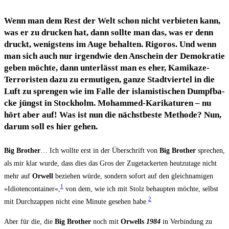
Wenn man dem Rest der Welt schon nicht ver­bie­ten kann,
was er zu dru­cken hat, dann soll­te man das, was er denn
druckt, wenigs­tens im Auge behal­ten. Rigo­ros. Und wenn
man sich auch nur irgend­wie den Anschein der Demo­kra­tie
geben möch­te, dann unter­lässt man es eher, Kami­ka­ze-
Ter­ro­ris­ten dazu zu ermu­ti­gen, gan­ze Stadt­vier­tel in die
Luft zu spren­gen wie im Fal­le der isla­mis­ti­schen Dumpf­ba­
cke jüngst in Stock­holm. Moham­med-Kari­ka­tu­ren – nu
hört aber auf! Was ist nun die nächst­bes­te Metho­de? Nun,
dar­um soll es hier gehen.
Big Brot­her
… Ich woll­te erst in der Über­schrift von
Big Brot­her
spre­chen,
als mir klar wur­de, dass dies das Gros der Zugeta­cker­ten heut­zu­ta­ge nicht
mehr auf
Orwell
bezie­hen wür­de, son­dern sofort auf den gleich­na­mi­gen
1
»Idio­ten­con­tai­ner«,
von dem, wie ich mit Stolz behaup­ten möch­te, selbst
2
mit Durch­zap­pen nicht eine Minu­te gese­hen habe.
Aber für die, die
Big Brot­her
noch mit
Orwells
1984
in Ver­bin­dung zu