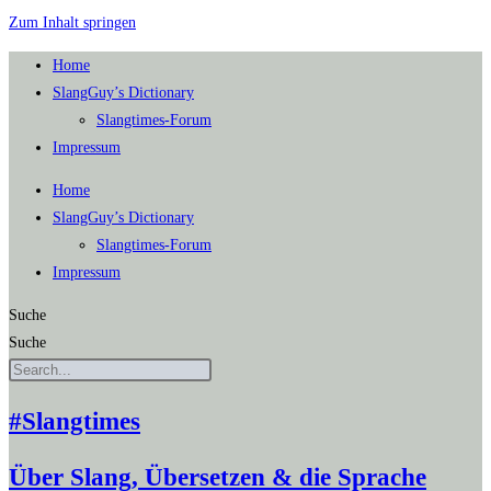
Zum Inhalt springen
Home
SlangGuy’s Dic­tion­a­ry
Slang­times-Forum
Impres­sum
Home
SlangGuy’s Dic­tion­a­ry
Slang­times-Forum
Impres­sum
Suche
Suche
#Slangtimes
Über Slang, Übersetzen & die Sprache