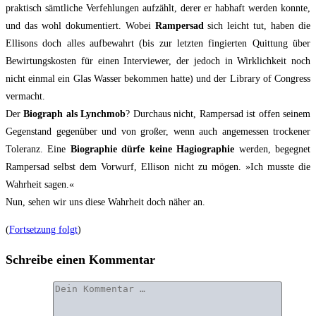
prak­tisch sämt­li­che Ver­feh­lun­gen auf­zählt, derer er hab­haft wer­den konn­te,
und das wohl doku­men­tiert. Wobei
Ram­pers­ad
sich leicht tut, haben die
Elli­sons doch alles auf­be­wahrt (bis zur letz­ten fin­gier­ten Quit­tung über
Bewir­tungs­kos­ten für einen Inter­view­er, der jedoch in Wirk­lich­keit noch
nicht ein­mal ein Glas Was­ser bekom­men hat­te) und der Libra­ry of Con­gress
vermacht.
Der
Bio­graph als Lynch­mob
? Durch­aus nicht, Ram­pers­ad ist offen sei­nem
Gegen­stand gegen­über und von gro­ßer, wenn auch ange­mes­sen tro­cke­ner
Tole­ranz. Eine
Bio­gra­phie dür­fe kei­ne Hagio­gra­phie
wer­den, begeg­net
Ram­pers­ad selbst dem Vor­wurf, Elli­son nicht zu mögen. »Ich muss­te die
Wahr­heit sagen.«
Nun, sehen wir uns die­se Wahr­heit doch näher an.
(
Fort­set­zung folgt
)
Schreibe einen Kommentar