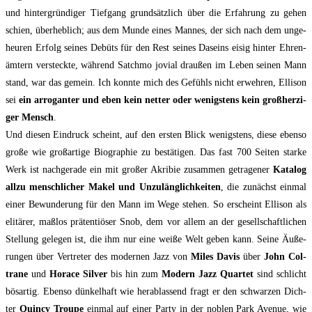
und hin­ter­grün­di­ger Tief­gang grund­sätz­lich über die Erfah­rung zu gehen
schien, über­heb­lich; aus dem Mun­de eines Man­nes, der sich nach dem unge­
heu­ren Erfolg sei­nes Debüts für den Rest sei­nes Daseins eisig hin­ter Ehren­
äm­tern ver­steck­te, wäh­rend Satch­mo jovi­al drau­ßen im Leben sei­nen Mann
stand, war das gemein. Ich konn­te mich des Gefühls nicht erweh­ren, Elli­son
sei
ein arro­gan­ter und eben kein net­ter oder wenigs­tens kein groß­her­zi­
ger Mensch
.
Und die­sen Ein­druck scheint, auf den ers­ten Blick wenigs­tens, die­se eben­so
gro­ße wie groß­ar­ti­ge Bio­gra­phie zu bestä­ti­gen. Das fast 700 Sei­ten star­ke
Werk ist nach­ge­ra­de ein mit gro­ßer Akri­bie zusam­men getra­ge­ner
Kata­log
all­zu mensch­li­cher Makel und Unzu­läng­lich­kei­ten
, die zunächst ein­mal
einer Bewun­de­rung für den Mann im Wege ste­hen. So erscheint Elli­son als
eli­tä­rer, maß­los prä­ten­tiö­ser Snob, dem vor allem an der gesell­schaft­li­chen
Stel­lung gele­gen ist, die ihm nur eine wei­ße Welt geben kann. Sei­ne Äuße­
run­gen über Ver­tre­ter des moder­nen Jazz von
Miles Davis
über
John Col­
tra­ne
und
Hor­ace Sil­ver
bis hin zum
Modern Jazz Quar­tet
sind schlicht
bös­ar­tig. Eben­so dün­kel­haft wie her­ab­las­send fragt er den schwar­zen Dich­
ter
Quin­cy Trou­pe
ein­mal auf einer Par­ty in der noblen Park Ave­nue, wie