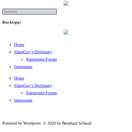
Buch­tipp!
Home
SlangGuy’s Dic­tion­a­ry
Slang­times-Forum
Impres­sum
Home
SlangGuy’s Dic­tion­a­ry
Slang­times-Forum
Impres­sum
Powered by Wordpress. © 2020 by Bernhard Schmid