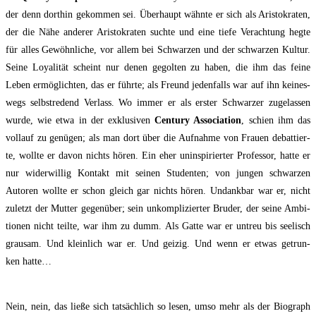
der denn dort­hin gekom­men sei. Über­haupt wähn­te er sich als Aris­to­kra­ten,
der die Nähe ande­rer Aris­to­kra­ten such­te und eine tie­fe Ver­ach­tung heg­te
für alles Gewöhn­li­che, vor allem bei Schwar­zen und der schwar­zen Kul­tur.
Sei­ne Loya­li­tät scheint nur denen gegol­ten zu haben, die ihm das fei­ne
Leben ermög­lich­ten, das er führ­te; als Freund jeden­falls war auf ihn kei­nes­
wegs selbst­re­dend Ver­lass. Wo immer er als ers­ter Schwar­zer zuge­las­sen
wur­de, wie etwa in der exklu­si­ven
Cen­tu­ry Asso­cia­ti­on
, schien ihm das
voll­auf zu genü­gen; als man dort über die Auf­nah­me von Frau­en debat­tier­
te, woll­te er davon nichts hören. Ein eher unin­spi­rier­ter Pro­fes­sor, hat­te er
nur wider­wil­lig Kon­takt mit sei­nen Stu­den­ten; von jun­gen schwar­zen
Autoren woll­te er schon gleich gar nichts hören. Undank­bar war er, nicht
zuletzt der Mut­ter gegen­über; sein unkom­pli­zier­ter Bru­der, der sei­ne Ambi­
tio­nen nicht teil­te, war ihm zu dumm. Als Gat­te war er untreu bis see­lisch
grau­sam. Und klein­lich war er. Und gei­zig. Und wenn er etwas getrun­
ken hatte…
Nein, nein, das lie­ße sich tat­säch­lich so lesen, umso mehr als der Bio­graph