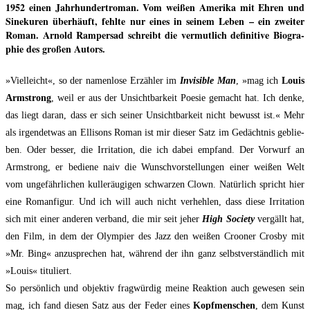
1952 einen Jahr­hun­der­t­ro­man. Vom wei­ßen Ame­ri­ka mit Ehren und
Sine­ku­ren über­häuft, fehl­te nur eines in sei­nem Leben – ein zwei­ter
Roman. Arnold Ram­pers­ad schreibt die ver­mut­lich defi­ni­ti­ve Bio­gra­
phie des gro­ßen Autors.
»Viel­leicht«, so der namen­lo­se Erzäh­ler im
Invi­si­ble Man
, »mag ich
Lou­is
Arm­strong
, weil er aus der Unsicht­bar­keit Poe­sie gemacht hat. Ich den­ke,
das liegt dar­an, dass er sich sei­ner Unsicht­bar­keit nicht bewusst ist.« Mehr
als irgend­et­was an Elli­sons Roman ist mir die­ser Satz im Gedächt­nis geblie­
ben. Oder bes­ser, die Irri­ta­ti­on, die ich dabei emp­fand. Der Vor­wurf an
Arm­strong, er bedie­ne naiv die Wunsch­vor­stel­lun­gen einer wei­ßen Welt
vom unge­fähr­li­chen kul­ler­äu­gi­gen schwar­zen Clown. Natür­lich spricht hier
eine Roman­fi­gur. Und ich will auch nicht ver­heh­len, dass die­se Irri­ta­ti­on
sich mit einer ande­ren ver­band, die mir seit jeher
High Socie­ty
ver­gällt hat,
den Film, in dem der Olym­pi­er des Jazz den wei­ßen Croo­ner Crosby mit
»Mr. Bing« anzu­spre­chen hat, wäh­rend der ihn ganz selbst­ver­ständ­lich mit
»Lou­is« tituliert.
So per­sön­lich und objek­tiv frag­wür­dig mei­ne Reak­ti­on auch gewe­sen sein
mag, ich fand die­sen Satz aus der Feder eines
Kopf­men­schen
, dem Kunst