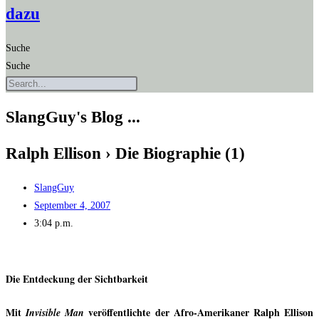
dazu
Suche
Suche
SlangGuy's Blog ...
Ralph Elli­son › Die Bio­gra­phie (1)
SlangGuy
September 4, 2007
3:04 p.m.
Die Ent­de­ckung der Sichtbarkeit
Mit
ver­öf­fent­lich­te der Afro-Ame­ri­ka­ner Ralph Elli­son
Invi­si­ble Man