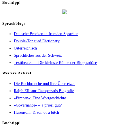
Buch­tipp!
Sprachblogs
Deutsche Brocken in fremden Sprachen
Double-Tongued Dictionary
Österreichisch
Sprachliches aus der Schweiz
Texttheater — Die kleinste Bühne der Blogosphäre
Wei­te­re Artikel
Die Buch­bran­che und ihre Übersetzer
Ralph Elli­son: Ram­pers­ads Biografie
»Pim­pen«: Eine Wortgeschichte
»Gover­nan­ce« – a prio­ri gut?
Huren­sohn & son of a bitch
Buch­tipp!