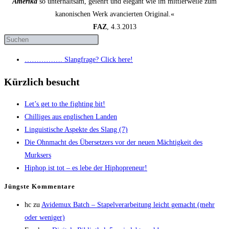
Amerika
so unterhaltsam, gelehrt und elegant wie im mittlerweile zum
kanonischen Werk avancierten Original.«
FAZ
, 4.3.2013
……………. Slang­fra­ge? Click here!
Kürzlich besucht
Let’s get to the fight­ing bit!
Chil­li­ges aus eng­li­schen Landen
Lin­gu­is­ti­sche Aspek­te des Slang (7)
Die Ohn­macht des Über­set­zers vor der neu­en Mäch­tig­keit des
Murksers
Hip­hop ist tot – es lebe der Hiphopreneur!
Jüngs­te Kommentare
hc
zu
Avi­de­mux Batch – Sta­pel­ver­ar­bei­tung leicht gemacht (mehr
oder weniger)