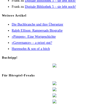
Frank
zu
Digi­ta­le Biblio­thek 5 – sie lebt noch!
Frank
zu
Digi­ta­le Biblio­thek 5 – sie lebt noch!
Wei­te­re Artikel
Die Buch­bran­che und ihre Übersetzer
Ralph Elli­son: Ram­pers­ads Biografie
»Pim­pen«: Eine Wortgeschichte
»Gover­nan­ce« – a prio­ri gut?
Huren­sohn & son of a bitch
Buch­tipp!
Für Hör­spiel-Freaks