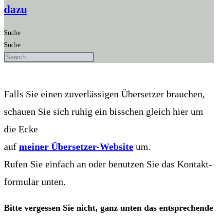
dazu
Suche
Suche
Falls Sie einen zuver­läs­si­gen Über­set­zer brau­chen,
schau­en Sie sich ruhig ein biss­chen gleich hier um
die Ecke
auf
mei­ner Über­set­zer-Web­site
um.
Rufen Sie ein­fach an oder benut­zen Sie das Kon­takt­
for­mu­lar unten.
Bit­te ver­ges­sen Sie nicht, ganz unten das ent­spre­chen­de