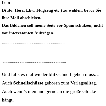
Icon
(Auto, Herz, Lkw, Flug­zeug etc.) zu wäh­len, bevor Sie
ihre Mail abschi­cken.
Das Bild­chen soll mei­ne Sei­te vor Spam schüt­zen, nicht
vor inter­es­san­ten Aufträgen.
~~~~~~~~~~~~~~~~~~~~~~~~~~~~~~~~~~
~~~~~~~~~~~~~~~~~~~~~~~~~~~~~~~~~~
Und falls es mal wie­der blitz­schnell gehen muss…
Auch
Schnell­schüs­se
gehö­ren zum Ver­lags­all­tag.
Auch wenn’s nie­mand ger­ne an die gro­ße Glo­cke
hängt.