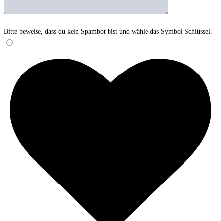
Bit­te bewei­se, dass du kein Spam­bot bist und wäh­le das Sym­bol
Schlüs­sel
.