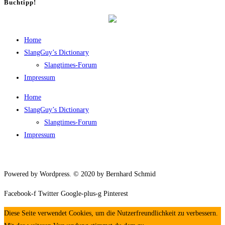
Buch­tipp!
Home
SlangGuy’s Dic­tion­a­ry
Slang­times-Forum
Impres­sum
Home
SlangGuy’s Dic­tion­a­ry
Slang­times-Forum
Impres­sum
Powered by Wordpress. © 2020 by Bernhard Schmid
Facebook-f
Twitter
Google-plus-g
Pinterest
Diese Seite verwendet Cookies, um die Nutzerfreundlichkeit zu verbessern.