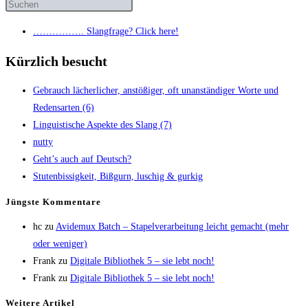
……………. Slang­fra­ge? Click here!
Kürzlich besucht
Gebrauch lächer­li­cher, anstö­ßi­ger, oft unan­stän­di­ger Wor­te und
Redens­ar­ten (6)
Lin­gu­is­ti­sche Aspek­te des Slang (7)
nut­ty
Geht’s auch auf Deutsch?
Stu­ten­bis­sig­keit, Biß­gurn, luschig & gurkig
Jüngs­te Kommentare
hc
zu
Avi­de­mux Batch – Sta­pel­ver­ar­bei­tung leicht gemacht (mehr
oder weniger)
Frank
zu
Digi­ta­le Biblio­thek 5 – sie lebt noch!
Frank
zu
Digi­ta­le Biblio­thek 5 – sie lebt noch!
Wei­te­re Artikel