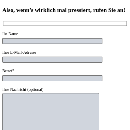
Also, wenn’s wirk­lich mal pres­siert, rufen Sie an!
Bit­te las­se die­ses Feld leer.
Ihr Name
Ihre E‑Mail-Adres­se
Betreff
Ihre Nach­richt (optio­nal)