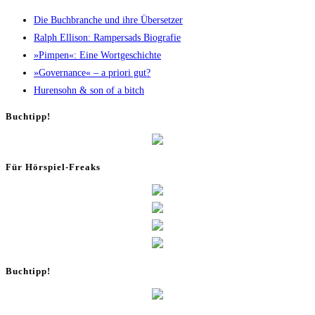
Die Buch­bran­che und ihre Übersetzer
Ralph Elli­son: Ram­pers­ads Biografie
»Pim­pen«: Eine Wortgeschichte
»Gover­nan­ce« – a prio­ri gut?
Huren­sohn & son of a bitch
Buch­tipp!
Für Hör­spiel-Freaks
Buch­tipp!