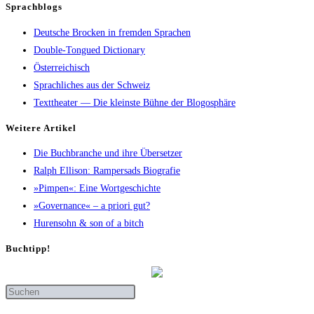
Sprachblogs
Deutsche Brocken in fremden Sprachen
Double-Tongued Dictionary
Österreichisch
Sprachliches aus der Schweiz
Texttheater — Die kleinste Bühne der Blogosphäre
Wei­te­re Artikel
Die Buch­bran­che und ihre Übersetzer
Ralph Elli­son: Ram­pers­ads Biografie
»Pim­pen«: Eine Wortgeschichte
»Gover­nan­ce« – a prio­ri gut?
Huren­sohn & son of a bitch
Buch­tipp!