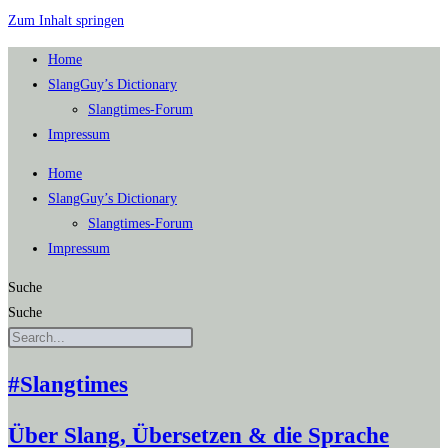
Zum Inhalt springen
Home
SlangGuy’s Dic­tion­a­ry
Slang­times-Forum
Impres­sum
Home
SlangGuy’s Dic­tion­a­ry
Slang­times-Forum
Impres­sum
Suche
Suche
#Slangtimes
Über Slang, Übersetzen & die Sprache