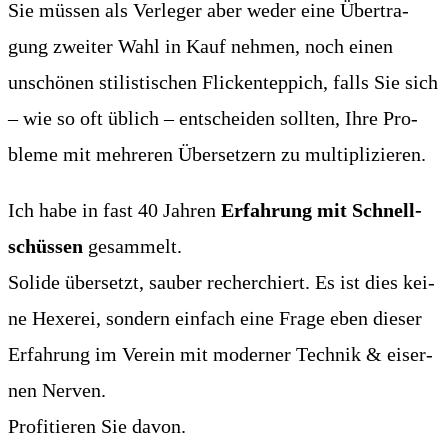
Sie müs­sen als Ver­le­ger aber weder eine Über­tra­
gung zwei­ter Wahl in Kauf neh­men, noch einen
unschö­nen sti­lis­ti­schen Fli­cken­tep­pich, falls Sie sich
– wie so oft üblich – ent­schei­den soll­ten, Ihre Pro­
ble­me mit meh­re­ren Über­set­zern zu multiplizieren.
Ich habe in fast 40 Jah­ren
Erfah­rung mit Schnell­
schüs­sen
gesam­melt.
Soli­de über­setzt, sau­ber recher­chiert. Es ist dies kei­
ne Hexe­rei, son­dern ein­fach eine Fra­ge eben die­ser
Erfah­rung im Ver­ein mit moder­ner Tech­nik & eiser­
nen Ner­ven.
Pro­fi­tie­ren Sie davon.