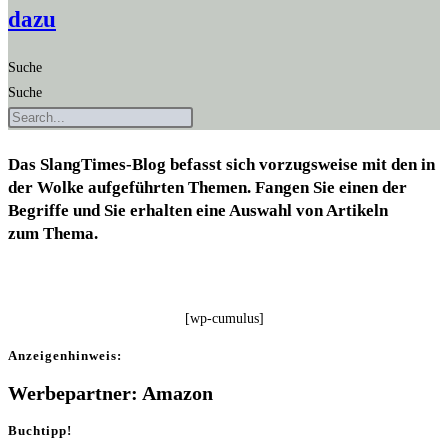
dazu
Suche
Suche
Das Slang­Times-Blog befasst sich vor­zugs­wei­se mit den in
der Wol­ke auf­ge­führ­ten The­men. Fan­gen Sie einen der
Begrif­fe und Sie erhal­ten eine Aus­wahl von Arti­keln
zum Thema.
[wp-cumu­lus]
Anzei­gen­hin­weis:
Werbepartner: Amazon
Buchtipp!