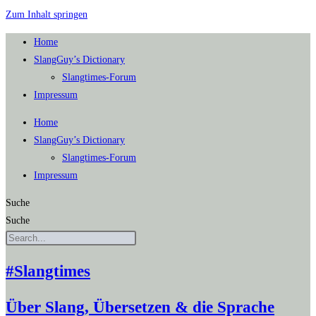
Zum Inhalt springen
Home
SlangGuy’s Dic­tion­a­ry
Slang­times-Forum
Impres­sum
Home
SlangGuy’s Dic­tion­a­ry
Slang­times-Forum
Impres­sum
Suche
Suche
#Slangtimes
Über Slang, Übersetzen & die Sprache