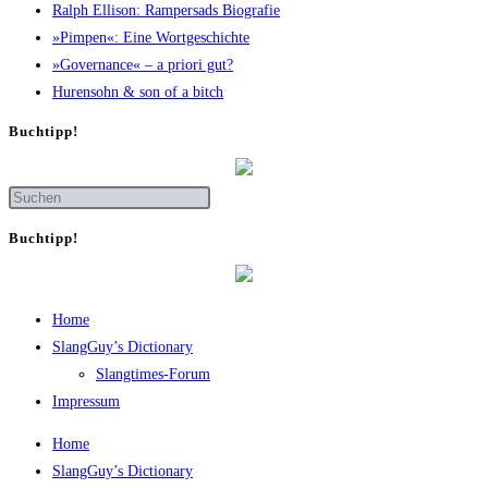
Ralph Elli­son: Ram­pers­ads Biografie
»Pim­pen«: Eine Wortgeschichte
»Gover­nan­ce« – a prio­ri gut?
Huren­sohn & son of a bitch
Buch­tipp!
Buch­tipp!
Home
SlangGuy’s Dic­tion­a­ry
Slang­times-Forum
Impres­sum
Home
SlangGuy’s Dic­tion­a­ry