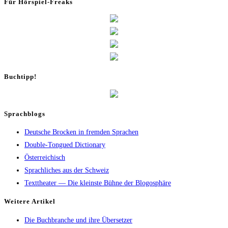
Für Hör­spiel-Freaks
Buch­tipp!
Sprachblogs
Deutsche Brocken in fremden Sprachen
Double-Tongued Dictionary
Österreichisch
Sprachliches aus der Schweiz
Texttheater — Die kleinste Bühne der Blogosphäre
Wei­te­re Artikel
Die Buch­bran­che und ihre Übersetzer