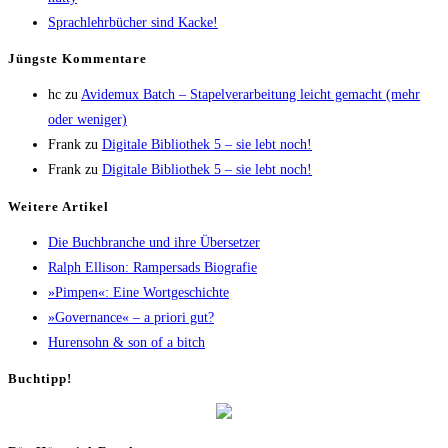
Sprach­lehr­bü­cher sind Kacke!
Jüngs­te Kommentare
hc
zu
Avi­de­mux Batch – Sta­pel­ver­ar­bei­tung leicht gemacht (mehr
oder weniger)
Frank
zu
Digi­ta­le Biblio­thek 5 – sie lebt noch!
Frank
zu
Digi­ta­le Biblio­thek 5 – sie lebt noch!
Wei­te­re Artikel
Die Buch­bran­che und ihre Übersetzer
Ralph Elli­son: Ram­pers­ads Biografie
»Pim­pen«: Eine Wortgeschichte
»Gover­nan­ce« – a prio­ri gut?
Huren­sohn & son of a bitch
Buch­tipp!