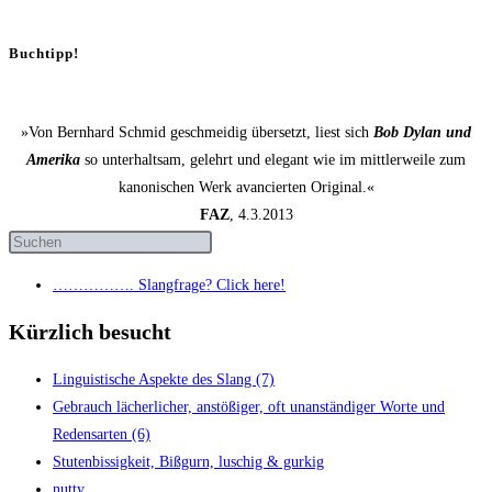
Buchtipp!
»Von Bernhard Schmid geschmeidig übersetzt, liest sich
Bob Dylan und
Amerika
so unterhaltsam, gelehrt und elegant wie im mittlerweile zum
kanonischen Werk avancierten Original.«
FAZ
, 4.3.2013
……………. Slang­fra­ge? Click here!
Kürzlich besucht
Lin­gu­is­ti­sche Aspek­te des Slang (7)
Gebrauch lächer­li­cher, anstö­ßi­ger, oft unan­stän­di­ger Wor­te und
Redens­ar­ten (6)
Stu­ten­bis­sig­keit, Biß­gurn, luschig & gurkig
nut­ty