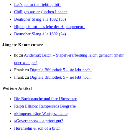
Let’s get to the fight­ing bit!
Chil­li­ges aus eng­li­schen Landen
Deut­scher Slang à la 1892 (33)
Hip­hop ist tot – es lebe der Hiphopreneur!
Deut­scher Slang à la 1892 (24)
Jüngs­te Kommentare
hc
zu
Avi­de­mux Batch – Sta­pel­ver­ar­bei­tung leicht gemacht (mehr
oder weniger)
Frank
zu
Digi­ta­le Biblio­thek 5 – sie lebt noch!
Frank
zu
Digi­ta­le Biblio­thek 5 – sie lebt noch!
Wei­te­re Artikel
Die Buch­bran­che und ihre Übersetzer
Ralph Elli­son: Ram­pers­ads Biografie
»Pim­pen«: Eine Wortgeschichte
»Gover­nan­ce« – a prio­ri gut?
Huren­sohn & son of a bitch