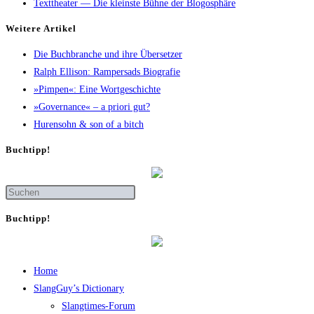
Texttheater — Die kleinste Bühne der Blogosphäre
Wei­te­re Artikel
Die Buch­bran­che und ihre Übersetzer
Ralph Elli­son: Ram­pers­ads Biografie
»Pim­pen«: Eine Wortgeschichte
»Gover­nan­ce« – a prio­ri gut?
Huren­sohn & son of a bitch
Buch­tipp!
Buch­tipp!
Home
SlangGuy’s Dic­tion­a­ry
Slang­times-Forum