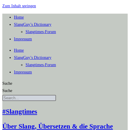
Zum Inhalt springen
Home
SlangGuy’s Dic­tion­a­ry
Slang­times-Forum
Impres­sum
Home
SlangGuy’s Dic­tion­a­ry
Slang­times-Forum
Impres­sum
Suche
Suche
#Slangtimes
Über Slang, Übersetzen & die Sprache