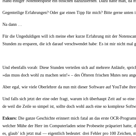
Hand eini­ger Noten­bei­spie­le ein biss­chen dazu­zu­ler­nen. Dazu hät­te man, da 
Gegen­tei­li­ge Erfah­run­gen? Oder gar einen Tipp für mich? Bit­te ger­ne unte
Na dann …
Für die Unge­dul­di­gen will ich mei­ne eher kur­ze Erfah­rung mit der Noten­sc
Stun­den zu erspa­ren, die ich dar­auf ver­schwen­det habe: Es ist mir nicht mal 
Und eben­falls vor­ab: Die­se Stun­den ver­tei­len sich auf meh­re­re Anläu­fe, sp
»das muss doch wohl zu machen sein!« – des Öfte­ren fri­schen Mutes neu ange
Aber egal, wie vie­le Ober­leh­rer da nun mit die­ser Soft­ware auf You­Tube ihre
Und falls sich jetzt der eine oder fragt, war­um ich über­haupt Zeit auf so eine
de weil die Zei­le so sim­pel ist, soll­te doch wohl auch eine so kom­ple­xe Sof
Exkurs:
Die gan­ze Geschich­te erin­nert mich fatal an das ers­te OCR-Pro­gramm
wel­cher Mühe der Herr im Com­pu­ter­la­den sei­ne Pro­be­sei­te prä­pa­riert hat­
es, glaub’ ich jetzt mal — eigent­lich bedeu­tet: drei Feh­ler pro 100 Zei­che