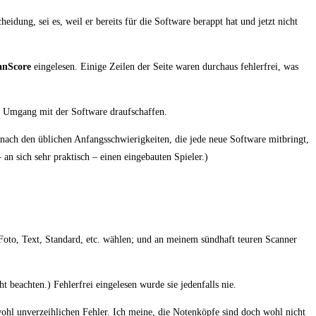
hei­dung, sei es, weil er bereits für die Soft­ware berappt hat und jetzt nicht
anS­core
ein­ge­le­sen. Eini­ge Zei­len der Sei­te waren durch­aus feh­ler­frei, was
h den Umgang mit der Soft­ware draufschaffen.
 nach den übli­chen Anfangs­schwie­rig­kei­ten, die jede neue Soft­ware mit­bringt,
 an sich sehr prak­tisch – einen ein­ge­bau­ten Spieler.)
 Foto, Text, Stan­dard, etc. wäh­len; und an mei­nem sünd­haft teu­ren Scan­ner
 beach­ten.) Feh­ler­frei ein­ge­le­sen wur­de sie jeden­falls nie.
ohl unver­zeih­li­chen Feh­ler. Ich mei­ne, die Noten­köp­fe sind doch wohl nicht