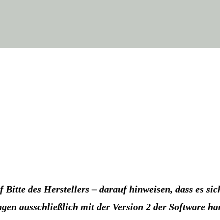
 Bit­te des Her­stel­lers – dar­auf hin­wei­sen, dass es 
gen aus­schließ­lich mit der Ver­si­on 2 der Soft­ware ha