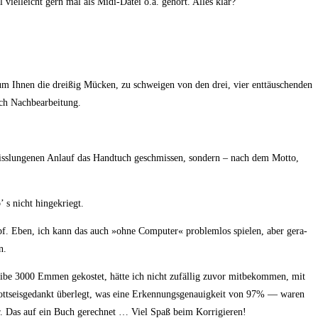
il viel­leicht gern mal als Midi-Datei o.ä. gehört. Alles klar?
 Ihnen die drei­ßig Mücken, zu schwei­gen von den drei, vier ent­täu­schen­den
durch Nachbearbeitung.
n miss­lun­ge­nen Anlauf das Hand­tuch geschmis­sen, son­dern – nach dem Mot­to,
b’ s nicht hingekriegt.
opf. Eben, ich kann das auch »ohne Com­pu­ter« pro­blem­los spie­len, aber gera­
n.
i­be 3000 Emmen gekos­tet, hät­te ich nicht zufäl­lig zuvor mit­be­kom­men, mit
gotts­eis­ge­dankt über­legt, was eine Erken­nungs­ge­nau­ig­keit von 97% — waren
ler. Das auf ein Buch gerech­net … Viel Spaß beim Korrigieren!