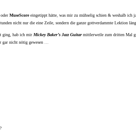
oder
MuseS­core
ein­ge­tippt hät­te, was mir zu müh­se­lig schien & wes­halb ic
tun­den nicht nur die eine Zei­le, son­dern die gan­ze gott­ver­damm­te Lek­ti­on län
ütt ging, hab ich mir
Mickey Baker’s Jazz Gui­tar
mitt­ler­wei­le zum drit­ten Mal
­ter gar nicht nötig gewesen …
?