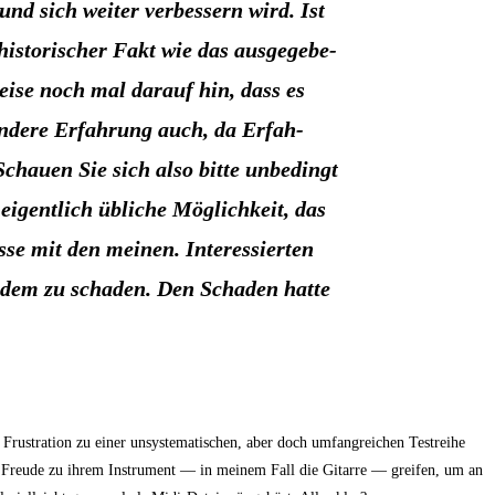
 und sich wei­ter ver­bes­sern wird. Ist
is­to­ri­scher Fakt wie das aus­ge­ge­be­
ei­se noch mal dar­auf hin, dass es
ande­re Erfah­rung auch, da Erfah­
chau­en Sie sich also bit­te unbe­dingt
 eigent­lich übli­che Mög­lich­keit, das
se mit den mei­nen. Inter­es­sier­ten
an­dem zu scha­den. Den Scha­den hat­te
Frus­tra­ti­on zu einer unsys­te­ma­ti­schen, aber doch umfang­rei­chen Test­rei­he
er Freu­de zu ihrem Instru­ment — in mei­nem Fall die Gitar­re — grei­fen, um an