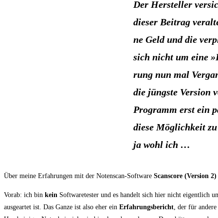
Der Her­stel­ler ver­si
die­ser Bei­trag ver­al
ne Geld und die ver­pl
sich nicht um eine »R
rung nun mal Ver­gan­
die jüngs­te Ver­si­on 
Pro­gramm erst ein paa
die­se Mög­lich­keit z
ja wohl ich …
Über mei­ne Erfah­run­gen mit der Noten­scan-Soft­ware
Scans­core (Ver­si­on 2
Vor­ab: ich bin
kein
Soft­ware­tes­ter und es han­delt sich hier nicht eigent­lich um
aus­ge­ar­tet ist. Das Gan­ze ist also eher ein
Erfah­rungs­be­richt
, der für ande­r