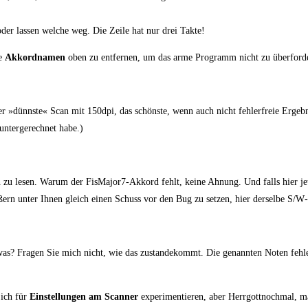
, oder las­sen wel­che weg. Die Zei­le hat nur drei Takte!
ie
Akkord­na­men
oben zu ent­fer­nen, um das arme Pro­gramm nicht zu über­for­d
 der »dünns­te« Scan mit 150dpi, das schöns­te, wenn auch nicht feh­ler­freie Ergeb­n
n­ter­ge­rech­net habe.)
n zu lesen. War­um der Fis­Ma­jor7-Akkord fehlt, kei­ne Ahnung. Und falls hier j
ßern unter Ihnen gleich einen Schuss vor den Bug zu set­zen, hier der­sel­be S/
en, was? Fra­gen Sie mich nicht, wie das zustan­de­kommt. Die genann­ten Noten feh
 ich für
Ein­stel­lun­gen am Scan­ner
expe­ri­men­tie­ren, aber Herr­gott­noch­mal,