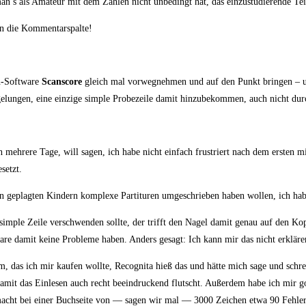
man’s als Ama­teur mit dem Zäh­len nicht unbe­dingt hat, das ein­zu­stu­die­ren­de Te
n in die Kommentarspalte!
an-Soft­ware
Scans­core
gleich mal vor­weg­neh­men und auf den Punkt brin­gen – um
gelun­gen, eine ein­zi­ge simp­le Pro­be­zei­le damit hin­zu­be­kom­men, auch nicht 
rich meh­re­re Tage, will sagen, ich habe nicht ein­fach frus­triert nach dem ers­te
setzt.
n geplag­ten Kin­dern kom­ple­xe Par­ti­tu­ren umge­schrie­ben haben wol­len, ich ha
 simp­le Zei­le ver­schwen­den soll­te, der trifft den Nagel damit genau auf den K
t­ware damit kei­ne Pro­ble­me haben. Anders gesagt: Ich kann mir das nicht erkläre
, das ich mir kau­fen woll­te, Reco­gni­ta hieß das und hät­te mich sage und schre
te, damit das Ein­le­sen auch recht beein­dru­ckend flutscht. Außer­dem habe ich mir 
n, macht bei einer Buch­sei­te von — sagen wir mal — 3000 Zei­chen etwa 90 Feh­