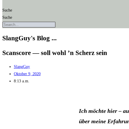
Suche
Suche
SlangGuy's Blog ...
Scans­core — soll wohl ’n Scherz sein
SlangGuy
Oktober 9, 2020
8:13 a.m.
Ich möch­te hier – auf
über mei­ne Erfah­run­