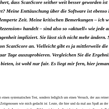
­chert, dass ScanS­core seit­her weit bes­ser gewor­den ist
­tet? Mei­ne Ent­täu­schung über die Soft­ware ist eben­so h
em­per­te Zeit. Mei­ne kri­ti­schen Bemer­kun­gen – ich w
ezen­si­on« han­delt – sind also so »aktu­ell« wie jede 
gen­heit impli­ziert. Sie lässt sich nicht mehr ändern. S
von ScanS­core an. Viel­leicht gibt es ja mitt­ler­wei­le die
r Tage aus­zu­pro­bie­ren. Ver­glei­chen Sie die Ergeb­nis­
u bie­ten, ist wohl nur fair. Es liegt mir fern, hier jem
)
 einen sys­te­ma­ti­schen Test, son­dern ledig­lich um einen Ver­such, der aus rei­ner 
e Zeit­ge­nos­sen wie mich gedacht ist: Leu­te, die hier und da mal aus Spaß an d