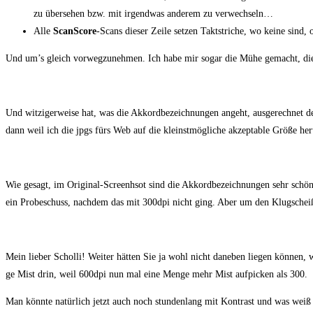
zu über­se­hen bzw. mit irgend­was ande­rem zu verwechseln…
Alle
ScanS­core
-Scans die­ser Zei­le set­zen Takt­stri­che, wo kei­ne sind
Und um’s gleich vor­weg­zu­neh­men. Ich habe mir sogar die Mühe gemacht, d
Und wit­zi­ger­wei­se hat, was die Akkord­be­zeich­nun­gen angeht, aus­ge­rech­net
dann weil ich die jpgs fürs Web auf die kleinst­mög­li­che akzep­ta­ble Grö­ße her­u
Wie gesagt, im Ori­gi­nal-Screenhsot sind die Akkord­be­zeich­nun­gen sehr schö
ein Pro­be­schuss, nach­dem das mit 300dpi nicht ging. Aber um den Klug­schei­
Mein lie­ber Schol­li! Wei­ter hät­ten Sie ja wohl nicht dane­ben lie­gen kön­n
ge Mist drin, weil 600dpi nun mal eine Men­ge mehr Mist auf­pi­cken als 300.
Man könn­te natür­lich jetzt auch noch stun­den­lang mit Kon­trast und was weiß