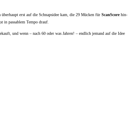
h ja über­haupt erst auf die Schnaps­idee kam, die 29 Mücken für
ScanS­core
hin­
gst in pas­sa­blem Tem­po drauf.
 gekauft, und wenn – nach 60 oder was Jah­ren! – end­lich jemand auf die Idee