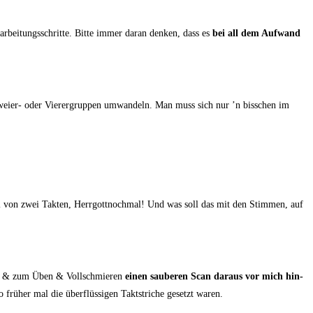
­bei­tungs­schrit­te. Bit­te immer dar­an den­ken, dass es
bei all dem Auf­wand
n Zwei­er- oder Vie­rer­grup­pen umwan­deln. Man muss sich nur ’n biss­chen im
ei von zwei Tak­ten, Herr­gott­noch­mal! Und was soll das mit den Stim­men, auf
& zum Üben & Voll­schmie­ren
einen sau­be­ren Scan dar­aus vor mich hin­
ü­her mal die über­flüs­si­gen Takt­stri­che gesetzt waren.