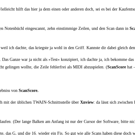
el­leicht hilft das hier ja dem einen oder ande­ren doch, sei es bei der Kauf­ent­sc
i­ßen Noten­büchl ein­ge­scannt, zehn ein­stim­mi­ge Zei­len, und den Scan dann in
Sc
ert, weil ich dach­te, das kriegs­te ja wohl in den Griff. Kanns­te dir dabei gleic
en. Das Gan­ze war ja nicht als »Test« kon­zi­piert, ich dach­te ja, ich bekom­me das
gelin­gen woll­te, die Zei­le feh­ler­frei als MIDI abzu­spie­len. (
ScanS­core
hat –
geb­niss von
ScanS­core.
ch mit der übli­chen TWA­IN-Schnitts­stel­le über
Xnview
: da lässt sich zwi­schen
s­lau­fen. (Der lan­ge Bal­ken am Anfang ist nur der Cur­sor der Soft­ware, bit­te nicht
ote, das G, und die 16. wie­der ein Fis. So gut wie alle Scans haben die­se doch w