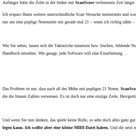
Anfän­ger hät­te die Zei­le in der bis­her mit
ScanS­core
ver­bums­ten Zeit längst
Ich erspa­re Ihnen wei­te­re unter­schied­li­che Scan-Ver­su­che mei­ner­seits und wa
nur um eine pop­li­ge Noten­zei­le mit gera­de mal 21 – wenn ich rich­tig zäh­le 
Wie Sie sehen, las­sen sich die Takt­stri­che ein­set­zen bzw. löschen, feh­len­de
Hand­buch umse­hen. Wie gesagt, jede Soft­ware will eine Einarbeitung …
Das Pro­blem ist nur, dass nach all der Mühe mit pop­li­gen 21 Noten,
ScanS­co
die die blau­en Zah­len ver­wei­sen. Es ist doch nur eine ein­zi­ge Zei­le, Herrgo
Und wenn Sie nun den­ken, das spie­le kei­ne Rol­le, es sehe doch alles ganz gut
le­gen kann. Ich woll­te aber eine klei­ne MIDI-Datei haben.
Und die setzt nu