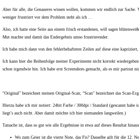
Aber für alle, die Genaue­res wis­sen wol­len, kom­men wir end­lich zur Sache. Vi
weni­ger frus­triert vor dem Pro­blem steht als ich …
Also, ich hat­te eine Sei­te aus einem frisch erstan­de­nen, will sagen blü­ten­we
Mut mach­te und damit das End­ergeb­nis umso frustrierender.
Ich habe mich dann von den feh­ler­be­haf­te­ten Zei­len auf die­se eine kapri­zi
Ich kann hier die Rei­hen­fol­ge mei­ner Expe­ri­men­te nicht kor­rekt wie­der­ge­b
schon irgend­wie hin. Ich habe erst Screen­shots gemacht, als es mir par­tout nicht 
“Ori­gi­nal” bezeich­net mei­nen Ori­gi­nal-Scan; “Scan” bezeich­net das Scan-Er
Hier­zu habe ich mir notiert: 24bit Far­be / 300dpi / Stan­dard (gescannt habe i
liegt’s auch nicht. Aber damit möch­te ich hier nie­man­den langweilen.)
Tat­sa­che ist, dass so gut wie alle Ergeb­nis­se in etwa auf die­ses Resul­tat hin­au
Wo zum Gei­er ist die vier­te Note, das Fis? Das­sel­be gilt für die 12. N