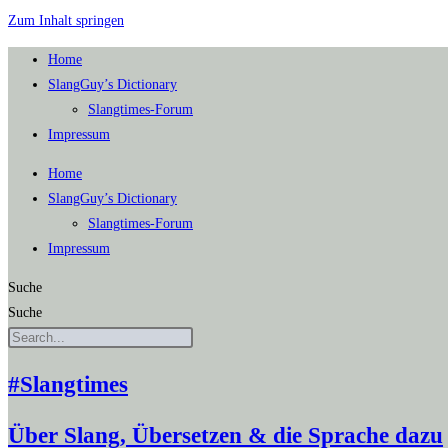
Zum Inhalt springen
Home
SlangGuy’s Dic­tion­a­ry
Slang­times-Forum
Impres­sum
Home
SlangGuy’s Dic­tion­a­ry
Slang­times-Forum
Impres­sum
Suche
Suche
#Slangtimes
Über Slang, Übersetzen & die Sprache dazu