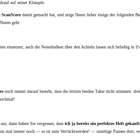
 drauf auf sei­ner Klampfe.
s
ScanS­core
damit gemacht hat, und zei­ge Ihnen lie­ber eini­ge der fol­gen­den Bear
– Noten geht.
 Noten ein­set­zen, auch die Noten­bal­ken über den Ach­teln las­sen sich belie­big i
re
noch immer dar­auf besteht, dass die letz­ten bei­den Tak­te nicht stim­men: dr
ttnochmal!
 aus, dann haben Sie ver­ges­sen, dass
ich ja bereits ein per­fek­tes Heft gekauft
n mal immer noch — es ist zum Ver­rückt­wer­den! — unnö­ti­ge Pau­sen dort, wo fr