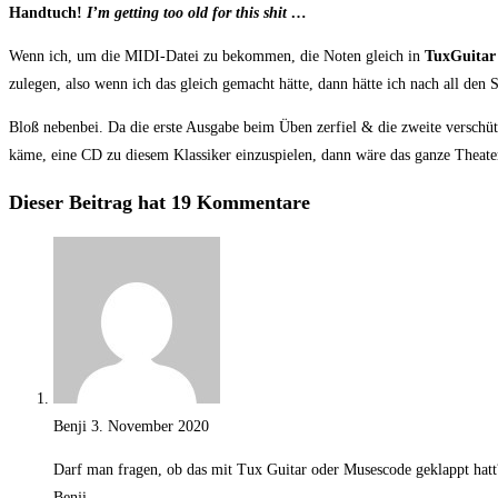
Hand­tuch!
I’m get­ting too old for this shit …
Wenn ich, um die MIDI-Datei zu bekom­men, die Noten gleich in
Tux­Gui­tar
zu­le­gen, also wenn ich das gleich gemacht hät­te, dann hät­te ich nach all den S
Bloß neben­bei. Da die ers­te Aus­ga­be beim Üben zer­fiel & die zwei­te ver­sch
käme, eine CD zu die­sem Klas­si­ker ein­zu­spie­len, dann wäre das gan­ze Thea
Dieser Beitrag hat 19 Kommentare
Benji
3. November 2020
Darf man fra­gen, ob das mit Tux Gui­tar oder Muses­code geklappt hatt
Benji