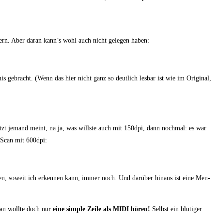
ern. Aber dar­an kann’s wohl auch nicht gele­gen haben:
is gebracht. (Wenn das hier nicht ganz so deut­lich les­bar ist wie im Ori­gi­nal,
etzt jemand meint, na ja, was wills­te auch mit 150dpi, dann noch­mal: es war
W‑Scan mit 600dpi:
­len, soweit ich erken­nen kann, immer noch. Und dar­über hin­aus ist eine Men­
 man woll­te doch nur
eine simp­le Zei­le als MIDI hören!
Selbst ein blu­ti­ger