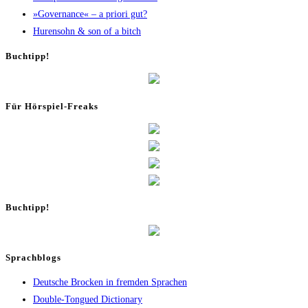
»Gover­nan­ce« – a prio­ri gut?
Huren­sohn & son of a bitch
Buch­tipp!
Für Hör­spiel-Freaks
Buch­tipp!
Sprachblogs
Deutsche Brocken in fremden Sprachen
Double-Tongued Dictionary