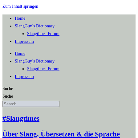
Zum Inhalt springen
Home
SlangGuy’s Dic­tion­a­ry
Slang­times-Forum
Impres­sum
Home
SlangGuy’s Dic­tion­a­ry
Slang­times-Forum
Impres­sum
Suche
Suche
#Slangtimes
Über Slang, Übersetzen & die Sprache