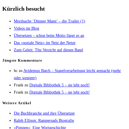
Kürzlich besucht
Mord­sa­che ‘Dün­ner Mann’ – die Trai­ler (1)
Vide­os im Blog
Über­set­zen – schon beim Mot­to fängt es an
Das »sozia­le Netz« im Netz der Netze
Zum Geleit: Thu Ver­zicht auf die­sen Band
Jüngs­te Kommentare
hc
zu
Avi­de­mux Batch – Sta­pel­ver­ar­bei­tung leicht gemacht (mehr
oder weniger)
Frank
zu
Digi­ta­le Biblio­thek 5 – sie lebt noch!
Frank
zu
Digi­ta­le Biblio­thek 5 – sie lebt noch!
Wei­te­re Artikel
Die Buch­bran­che und ihre Übersetzer
Ralph Elli­son: Ram­pers­ads Biografie
»Pim­pen«: Eine Wortgeschichte