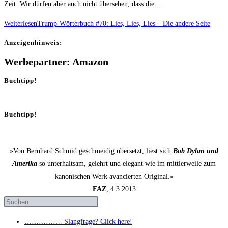
Zeit. Wir dürfen aber auch nicht übersehen, dass die…
Weiterlesen
Trump-Wör­ter­buch #70: Lies, Lies, Lies – Die ande­re Seite
Anzei­gen­hin­weis:
Werbepartner: Amazon
Buchtipp!
Buchtipp!
»Von Bernhard Schmid geschmeidig übersetzt, liest sich
Bob Dylan und
Amerika
so unterhaltsam, gelehrt und elegant wie im mittlerweile zum
kanonischen Werk avancierten Original.«
FAZ
, 4.3.2013
……………. Slang­fra­ge? Click here!