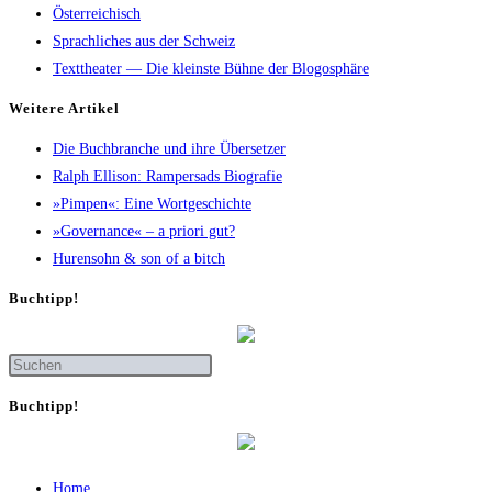
Österreichisch
Sprachliches aus der Schweiz
Texttheater — Die kleinste Bühne der Blogosphäre
Wei­te­re Artikel
Die Buch­bran­che und ihre Übersetzer
Ralph Elli­son: Ram­pers­ads Biografie
»Pim­pen«: Eine Wortgeschichte
»Gover­nan­ce« – a prio­ri gut?
Huren­sohn & son of a bitch
Buch­tipp!
Buch­tipp!
Home