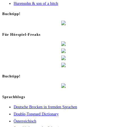
Huren­sohn & son of a bitch
Buch­tipp!
Für Hör­spiel-Freaks
Buch­tipp!
Sprachblogs
Deutsche Brocken in fremden Sprachen
Double-Tongued Dictionary
Österreichisch