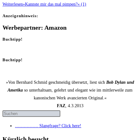
Weiterlesen
»Kanns­te mir das mal pim­pen?« (1)
Anzei­gen­hin­weis:
Werbepartner: Amazon
Buchtipp!
Buchtipp!
»Von Bernhard Schmid geschmeidig übersetzt, liest sich
Bob Dylan und
Amerika
so unterhaltsam, gelehrt und elegant wie im mittlerweile zum
kanonischen Werk avancierten Original.«
FAZ
, 4.3.2013
……………. Slang­fra­ge? Click here!
Kürzlich besucht