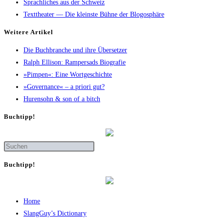
Sprachliches aus der Schweiz
Texttheater — Die kleinste Bühne der Blogosphäre
Wei­te­re Artikel
Die Buch­bran­che und ihre Übersetzer
Ralph Elli­son: Ram­pers­ads Biografie
»Pim­pen«: Eine Wortgeschichte
»Gover­nan­ce« – a prio­ri gut?
Huren­sohn & son of a bitch
Buch­tipp!
Buch­tipp!
Home
SlangGuy’s Dic­tion­a­ry