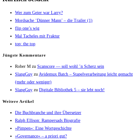
Wer zum Gei­er war Larry?
Mord­sa­che ‘Dün­ner Mann’ – die Trai­ler (1)
flip one’s wig
Mal Tache­les mit Fraktur
top: the top
Jüngs­te Kommentare
Rober M
zu
Scans­core — soll wohl ’n Scherz sein
SlangGuy
zu
Avi­de­mux Batch – Sta­pel­ver­ar­bei­tung leicht gemacht
(mehr oder weniger)
SlangGuy
zu
Digi­ta­le Biblio­thek 5 – sie lebt noch!
Wei­te­re Artikel
Die Buch­bran­che und ihre Übersetzer
Ralph Elli­son: Ram­pers­ads Biografie
»Pim­pen«: Eine Wortgeschichte
»Gover­nan­ce« – a prio­ri gut?