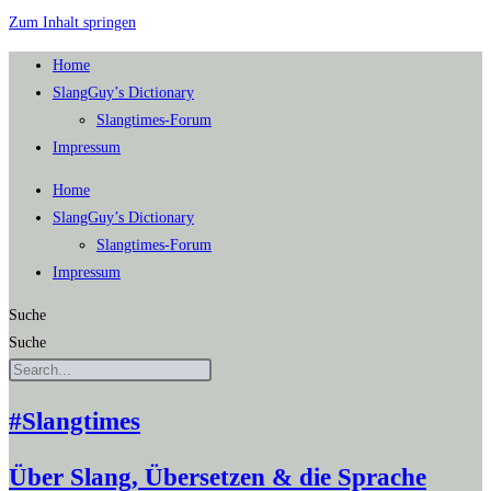
Zum Inhalt springen
Home
SlangGuy’s Dic­tion­a­ry
Slang­times-Forum
Impres­sum
Home
SlangGuy’s Dic­tion­a­ry
Slang­times-Forum
Impres­sum
Suche
Suche
#Slangtimes
Über Slang, Übersetzen & die Sprache