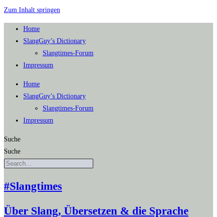
Zum Inhalt springen
Home
SlangGuy’s Dic­tion­a­ry
Slang­times-Forum
Impres­sum
Home
SlangGuy’s Dic­tion­a­ry
Slang­times-Forum
Impres­sum
Suche
Suche
#Slangtimes
Über Slang, Übersetzen & die Sprache