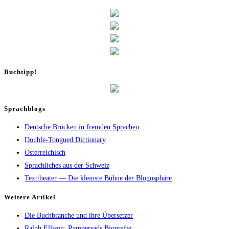
Buch­tipp!
Sprachblogs
Deutsche Brocken in fremden Sprachen
Double-Tongued Dictionary
Österreichisch
Sprachliches aus der Schweiz
Texttheater — Die kleinste Bühne der Blogosphäre
Wei­te­re Artikel
Die Buch­bran­che und ihre Übersetzer
Ralph Elli­son: Ram­pers­ads Biografie