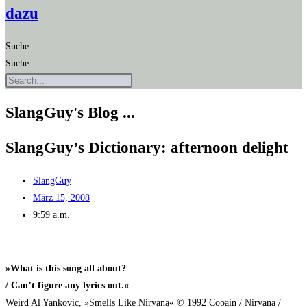
dazu
Suche
Suche
SlangGuy's Blog ...
SlangGuy’s Dic­tion­a­ry: after­noon delight
SlangGuy
März 15, 2008
9:59 a.m.
»What is this song all about?
/ Can’t figu­re any lyrics out.«
Weird Al Yan­ko­vic, »Smells Like Nir­va­na« © 1992 Cobain / Nir­va­na /