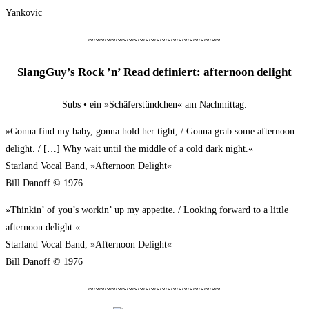
Yankovic
~~~~~~~~~~~~~~~~~~~~~~~~
SlangGuy’s Rock ’n’ Read defi­niert: after­noon delight
Subs • ein »Schä­fer­stünd­chen« am Nachmittag.
»Gon­na find my baby, gon­na hold her tight, / Gon­na grab some after­noon
delight. / […] Why wait until the midd­le of a cold dark night.«
Star­land Vocal Band, »After­noon Delight«
Bill Dan­off © 1976
»Thin­kin’ of you’s workin’ up my appe­ti­te. / Loo­king for­ward to a litt­le
after­noon delight.«
Star­land Vocal Band, »After­noon Delight«
Bill Dan­off © 1976
~~~~~~~~~~~~~~~~~~~~~~~~