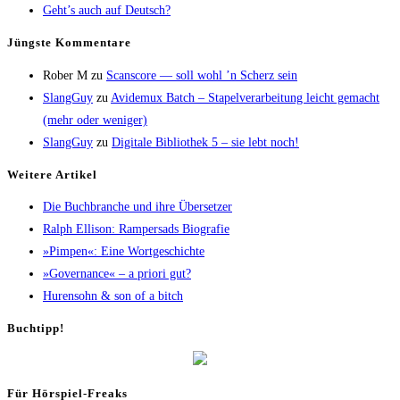
Geht’s auch auf Deutsch?
Jüngs­te Kommentare
Rober M
zu
Scans­core — soll wohl ’n Scherz sein
SlangGuy
zu
Avi­de­mux Batch – Sta­pel­ver­ar­bei­tung leicht gemacht
(mehr oder weniger)
SlangGuy
zu
Digi­ta­le Biblio­thek 5 – sie lebt noch!
Wei­te­re Artikel
Die Buch­bran­che und ihre Übersetzer
Ralph Elli­son: Ram­pers­ads Biografie
»Pim­pen«: Eine Wortgeschichte
»Gover­nan­ce« – a prio­ri gut?
Huren­sohn & son of a bitch
Buch­tipp!
Für Hör­spiel-Freaks