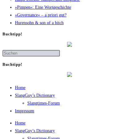
»Pim­pen«: Eine Wortgeschichte
»Gover­nan­ce« – a prio­ri gut?
Huren­sohn & son of a bitch
Buch­tipp!
Buch­tipp!
Home
SlangGuy’s Dic­tion­a­ry
Slang­times-Forum
Impres­sum
Home
SlangGuy’s Dic­tion­a­ry
Slang­times-Forum