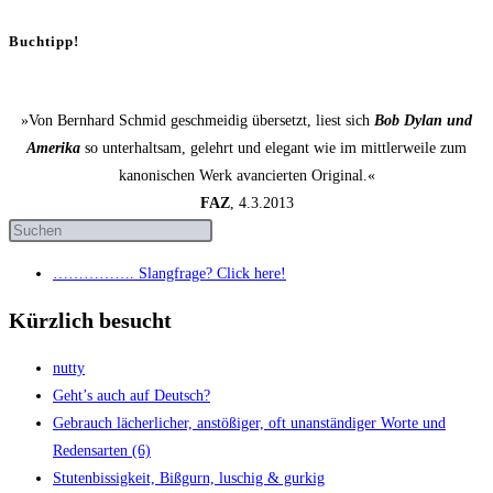
Buchtipp!
»Von Bernhard Schmid geschmeidig übersetzt, liest sich
Bob Dylan und
Amerika
so unterhaltsam, gelehrt und elegant wie im mittlerweile zum
kanonischen Werk avancierten Original.«
FAZ
, 4.3.2013
……………. Slang­fra­ge? Click here!
Kürzlich besucht
nut­ty
Geht’s auch auf Deutsch?
Gebrauch lächer­li­cher, anstö­ßi­ger, oft unan­stän­di­ger Wor­te und
Redens­ar­ten (6)
Stu­ten­bis­sig­keit, Biß­gurn, luschig & gurkig