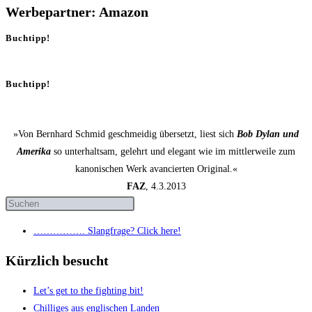
Werbepartner: Amazon
Buchtipp!
Buchtipp!
»Von Bernhard Schmid geschmeidig übersetzt, liest sich
Bob Dylan und
Amerika
so unterhaltsam, gelehrt und elegant wie im mittlerweile zum
kanonischen Werk avancierten Original.«
FAZ
, 4.3.2013
……………. Slang­fra­ge? Click here!
Kürzlich besucht
Let’s get to the fight­ing bit!
Chil­li­ges aus eng­li­schen Landen