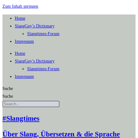
Zum Inhalt springen
Home
SlangGuy’s Dic­tion­a­ry
Slang­times-Forum
Impres­sum
Home
SlangGuy’s Dic­tion­a­ry
Slang­times-Forum
Impres­sum
Suche
Suche
#Slangtimes
Über Slang, Übersetzen & die Sprache