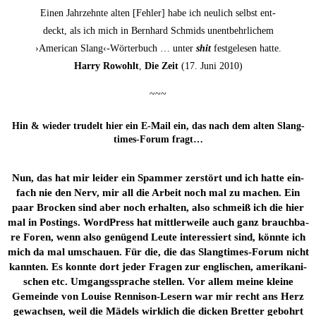
Einen Jahr­zehn­te alten [Feh­ler] habe ich neu­lich selbst ent­
deckt, als ich mich in Bern­hard Schmids unent­behr­li­chem
›Ame­ri­can Slang‹-Wörterbuch … unter
shit
fest­ge­le­sen hatte.
Har­ry Rowohlt
,
Die Zeit
(17. Juni 2010)
~~~
Hin & wie­der tru­delt hier ein E‑Mail ein, das nach dem alten Slang­
times-Forum fragt…
Nun, das hat mir lei­der ein Spam­mer zer­stört und ich hat­te ein­
fach nie den Nerv, mir all die Arbeit noch mal zu machen. Ein
paar Bro­cken sind aber noch erhal­ten, also schmeiß ich die hier
mal in Pos­tings. Word­Press hat mitt­ler­wei­le auch ganz brauch­ba­
re Foren, wenn also genü­gend Leu­te inter­es­siert sind, könn­te ich
mich da mal umschau­en. Für die, die das Slang­times-Forum nicht
kann­ten. Es konn­te dort jeder Fra­gen zur eng­li­schen, ame­ri­ka­ni­
schen etc. Umgangs­spra­che stel­len. Vor allem mei­ne klei­ne
Gemein­de von Loui­se Ren­ni­son-Lesern war mir recht ans Herz
gewach­sen, weil die Mädels wirk­lich die dicken Bret­ter gebohrt