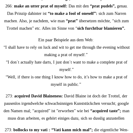
266:
make an utter prat of mys­elf:
Das mit den
“prat pudels”,
genau.
Das Prin­zip dahin­ter ist
“to make a fool of ones­elf”:
sich zum Nar­ren
machen. Also, je nach­dem, wie man
“prat”
über­set­zen möch­te, “sich zum
Trot­tel machen” etc. Alles im Sin­ne von “
sich furcht­bar blamieren”.
Ein paar Bei­spie­le aus dem Web:
“I shall have to rely on luck and wit to get me through the evening wit­hout
making a prat of myself.”
“I don´t actual­ly hate darts, I just don´t want to make a com­ple­te prat of
myself.”
“Well, if the­re is one thing I know how to do, it’s how to make a prat of
mys­elf in public.”
273:
acqui­red David Blai­ne­n­ess:
David Blai­ne ist doch der Trot­tel, der
pau­sen­los irgend­wel­che schwach­sin­ni­gen Kunst­stück­chen ver­sucht; goog­le
den Namen mal; “acqui­red” ist “erwor­ben” wie bei
“acqui­red tas­te”;
man
muss dran arbei­ten, es gehört eini­ges dazu, sich so duss­lig anzustellen
273:
bol­locks to my vati : “Vati kann mich mal”;
die eigent­li­che Wen­