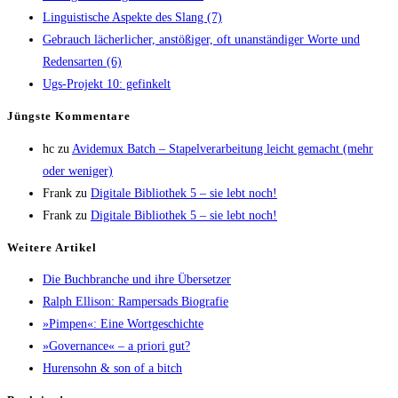
Lin­gu­is­ti­sche Aspek­te des Slang (7)
Gebrauch lächer­li­cher, anstö­ßi­ger, oft unan­stän­di­ger Wor­te und
Redens­ar­ten (6)
Ugs-Pro­jekt 10: gefinkelt
Jüngs­te Kommentare
hc
zu
Avi­de­mux Batch – Sta­pel­ver­ar­bei­tung leicht gemacht (mehr
oder weniger)
Frank
zu
Digi­ta­le Biblio­thek 5 – sie lebt noch!
Frank
zu
Digi­ta­le Biblio­thek 5 – sie lebt noch!
Wei­te­re Artikel
Die Buch­bran­che und ihre Übersetzer
Ralph Elli­son: Ram­pers­ads Biografie
»Pim­pen«: Eine Wortgeschichte
»Gover­nan­ce« – a prio­ri gut?
Huren­sohn & son of a bitch