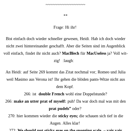
~~~~~~~~~~~~~~~~~
**
Fra­ge: Hi ihr!
Bist ein­fach doch wie­der schnel­ler gewe­sen, Hei­di. Hab ich doch wie­der
nicht zwei hin­ter­ein­an­der geschafft. Aber die Sei­ten sind im Augen­blick
voll ein­fach, fin­det ihr nicht auch?
Mac­Blech
für
MacU­se­l­ess
ja? Voll wit­
zig! :laugh:
An Hei­di: auf Sei­te 269 kommt das Zitat noch­mal vor; Romeo und Julia
weil Masi­mo aus Vero­na ist! Ihr gehen die blö­den pants-Wit­ze nicht aus
dem Kopf.
266: ist
dou­ble French
wohl eine Doppelstunde?
266:
make an utter prat of mys­elf:
puh! Da war doch mal was mit den
prat pudels”
oder?
270: hier kom­men wie­der die
sti­cky eyes;
die schau­en sich tief in die
Augen. Alles klar!
272:
We should put sti­cky eyes on the snog­ging sca­le. – vair vair