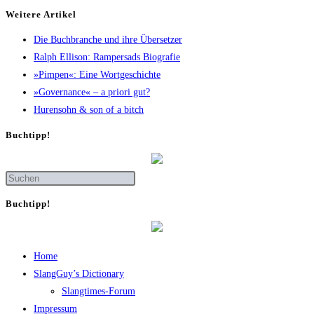
Wei­te­re Artikel
Die Buch­bran­che und ihre Übersetzer
Ralph Elli­son: Ram­pers­ads Biografie
»Pim­pen«: Eine Wortgeschichte
»Gover­nan­ce« – a prio­ri gut?
Huren­sohn & son of a bitch
Buch­tipp!
Buch­tipp!
Home
SlangGuy’s Dic­tion­a­ry
Slang­times-Forum
Impres­sum