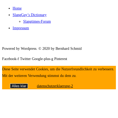
Home
SlangGuy’s Dic­tion­a­ry
Slang­times-Forum
Impres­sum
Powered by Wordpress. © 2020 by Bernhard Schmid
Facebook-f
Twitter
Google-plus-g
Pinterest
Diese Seite verwendet Cookies, um die Nutzerfreundlichkeit zu verbessern.
Mit der weiteren Verwendung stimmst du dem zu.
Alles klar
datenschutzerklaerung-2