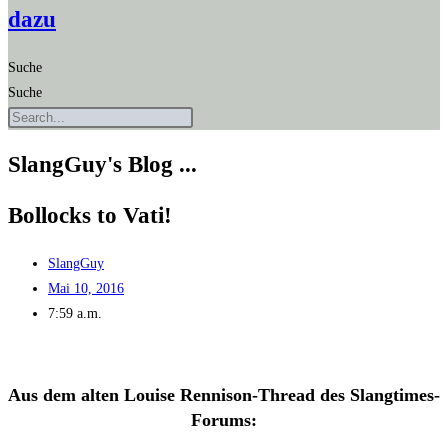
dazu
Suche
Suche
SlangGuy's Blog ...
Bol­locks to Vati!
SlangGuy
Mai 10, 2016
7:59 a.m.
Aus dem alten Loui­se Ren­ni­son-Thread des Slangtimes-
Forums: