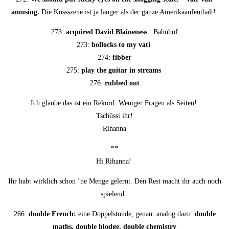
amusing.
Die Kuss­sze­ne ist ja län­ger als der gan­ze Amerikaaufenthalt!
273:
acqui­red David Blai­ne­n­ess
: Bahnhof
273:
bol­locks to my vati
274:
fib­ber
275:
play the gui­tar in streams
276:
rub­bed out
Ich glau­be das ist ein Rekord. Weni­ger Fra­gen als Seiten!
Tschüs­si ihr!
Rihanna
**
Hi Rihanna!
Ihr habt wirk­lich schon ’ne Men­ge gelernt. Den Rest macht ihr auch noch
spielend.
266:
dou­ble French:
eine Dop­pel­stun­de, genau: ana­log dazu:
dou­ble
maths, dou­ble blodge, dou­ble chemistry