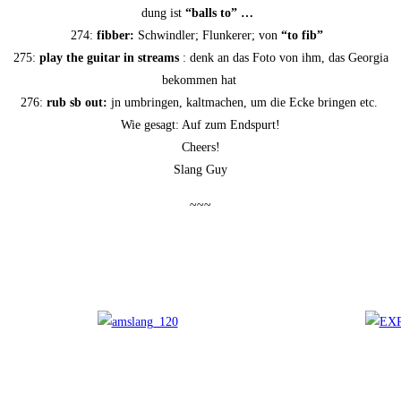
dung ist
“balls to” …
274:
fib­ber:
Schwind­ler; Flun­ke­rer; von
“to fib”
275:
play the gui­tar in streams
: denk an das Foto von ihm, das Geor­gia
bekom­men hat
276:
rub sb out:
jn umbrin­gen, kalt­ma­chen, um die Ecke brin­gen etc.
Wie gesagt: Auf zum Endspurt!
Cheers!
Slang Guy
~~~