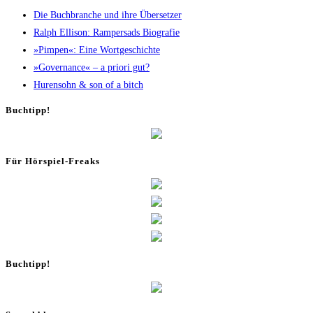
Die Buch­bran­che und ihre Übersetzer
Ralph Elli­son: Ram­pers­ads Biografie
»Pim­pen«: Eine Wortgeschichte
»Gover­nan­ce« – a prio­ri gut?
Huren­sohn & son of a bitch
Buch­tipp!
Für Hör­spiel-Freaks
Buch­tipp!