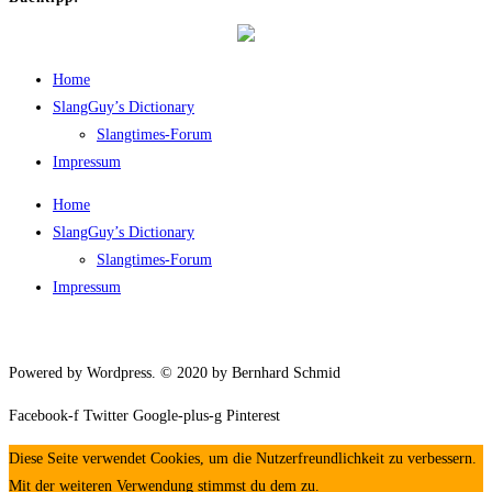
Home
SlangGuy’s Dic­tion­a­ry
Slang­times-Forum
Impres­sum
Home
SlangGuy’s Dic­tion­a­ry
Slang­times-Forum
Impres­sum
Powered by Wordpress. © 2020 by Bernhard Schmid
Facebook-f
Twitter
Google-plus-g
Pinterest
Diese Seite verwendet Cookies, um die Nutzerfreundlichkeit zu verbessern.
Mit der weiteren Verwendung stimmst du dem zu.