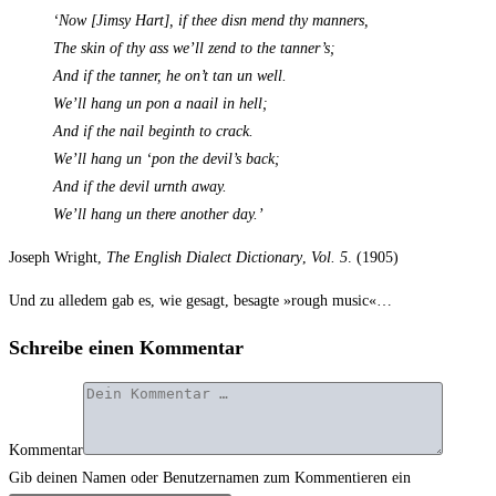
‘Now [Jim­sy Hart], if thee disn mend thy manners,
The skin of thy ass we’ll zend to the tanner’s;
And if the tan­ner, he on’t tan un well.
We’ll hang un pon a naail in hell;
And if the nail beg­inth to crack.
We’ll hang un ‘pon the devil’s back;
And if the devil urnth away.
We’ll hang un the­re ano­ther day.’
Joseph Wright,
The Eng­lish Dialect Dic­tion­a­ry
,
Vol. 5
. (1905)
Und zu alle­dem gab es, wie gesagt, besag­te »rough music«…
Schreibe einen Kommentar
Kommentar
Gib deinen Namen oder Benutzernamen zum Kommentieren ein