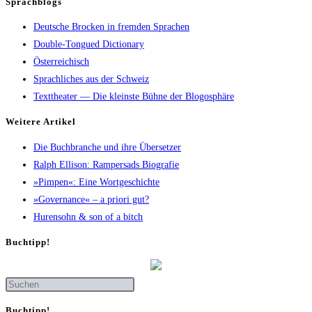
Sprachblogs
Deutsche Brocken in fremden Sprachen
Double-Tongued Dictionary
Österreichisch
Sprachliches aus der Schweiz
Texttheater — Die kleinste Bühne der Blogosphäre
Wei­te­re Artikel
Die Buch­bran­che und ihre Übersetzer
Ralph Elli­son: Ram­pers­ads Biografie
»Pim­pen«: Eine Wortgeschichte
»Gover­nan­ce« – a prio­ri gut?
Huren­sohn & son of a bitch
Buch­tipp!
Buch­tipp!