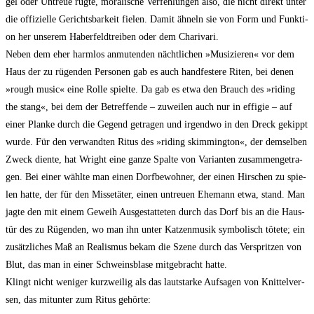
gel oder Untreue rüg­te, mora­li­sche Ver­feh­lun­gen also, die nicht direkt unter
die offi­zi­el­le Gerichts­bar­keit fie­len. Damit ähneln sie von Form und Funk­ti­
on her unse­rem Haber­feld­trei­ben oder dem Charivari.
Neben dem eher harm­los anmu­ten­den nächt­li­chen »Musi­zie­ren« vor dem
Haus der zu rügen­den Per­so­nen gab es auch hand­fes­te­re Riten, bei denen
»rough music« eine Rol­le spiel­te. Da gab es etwa den Brauch des »riding
the stang«, bei dem der Betref­fen­de – zuwei­len auch nur in effi­gie – auf
einer Plan­ke durch die Gegend getra­gen und irgend­wo in den Dreck gekippt
wur­de. Für den ver­wand­ten Ritus des »riding skim­ming­ton«, der dem­sel­ben
Zweck dien­te, hat Wright eine gan­ze Spal­te von Vari­an­ten zusam­men­ge­tra­
gen. Bei einer wähl­te man einen Dorf­be­woh­ner, der einen Hir­schen zu spie­
len hat­te, der für den Mis­se­tä­ter, einen untreu­en Ehe­mann etwa, stand. Man
jag­te den mit einem Geweih Aus­ge­stat­te­ten durch das Dorf bis an die Haus­
tür des zu Rügen­den, wo man ihn unter Kat­zen­mu­sik sym­bo­lisch töte­te; ein
zusätz­li­ches Maß an Rea­lis­mus bekam die Sze­ne durch das Ver­sprit­zen von
Blut, das man in einer Schweins­bla­se mit­ge­bracht hatte.
Klingt nicht weni­ger kurz­wei­lig als das laut­star­ke Auf­sa­gen von Knit­tel­ver­
sen, das mit­un­ter zum Ritus gehörte: