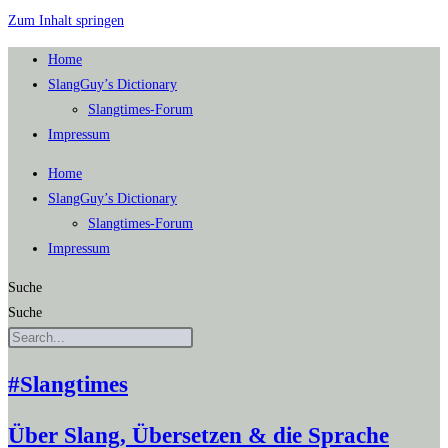
Zum Inhalt springen
Home
SlangGuy’s Dic­tion­a­ry
Slang­times-Forum
Impres­sum
Home
SlangGuy’s Dic­tion­a­ry
Slang­times-Forum
Impres­sum
Suche
Suche
#Slangtimes
Über Slang, Übersetzen & die Sprache