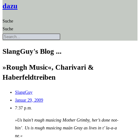
dazu
Suche
Suche
SlangGuy's Blog ...
»Rough Music«, Cha­ri­va­ri &
Haberfeldtreiben
SlangGuy
Januar 29, 2009
7:37 p.m.
»Us bain’t rough musi­cing Mother Grim­by, her’s done not­
hin’. Us is rough musi­cing maän Gray as lives in t’ la-a‑a
ne.«