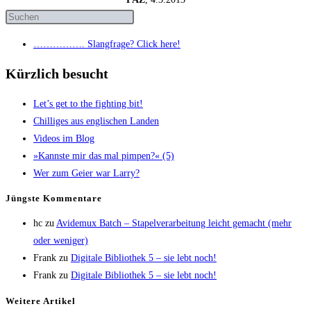
……………. Slang­fra­ge? Click here!
Kürzlich besucht
Let’s get to the fight­ing bit!
Chil­li­ges aus eng­li­schen Landen
Vide­os im Blog
»Kanns­te mir das mal pim­pen?« (5)
Wer zum Gei­er war Larry?
Jüngs­te Kommentare
hc
zu
Avi­de­mux Batch – Sta­pel­ver­ar­bei­tung leicht gemacht (mehr
oder weniger)
Frank
zu
Digi­ta­le Biblio­thek 5 – sie lebt noch!
Frank
zu
Digi­ta­le Biblio­thek 5 – sie lebt noch!
Wei­te­re Artikel