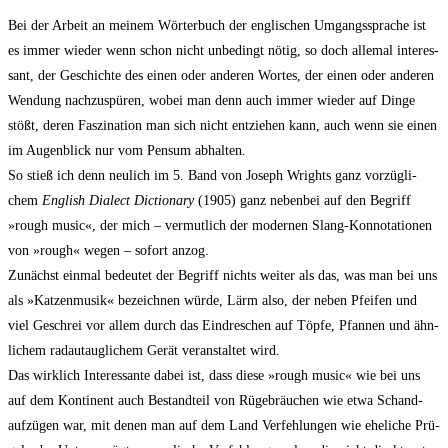
Bei der Arbeit an mei­nem Wör­ter­buch der eng­li­schen Umgangs­spra­che ist
es immer wie­der wenn schon nicht unbe­dingt nötig, so doch alle­mal inter­es­
sant, der Geschich­te des einen oder ande­ren Wor­tes, der einen oder ande­ren
Wen­dung nach­zu­spü­ren, wobei man denn auch immer wie­der auf Din­ge
stößt, deren Fas­zi­na­ti­on man sich nicht ent­zie­hen kann, auch wenn sie einen
im Augen­blick nur vom Pen­sum abhalten.
So stieß ich denn neu­lich im 5. Band von Joseph Wrights ganz vor­züg­li­
chem
Eng­lish Dialect Dic­tion­a­ry
(1905) ganz neben­bei auf den Begriff
»rough music«, der mich – ver­mut­lich der moder­nen Slang-Kon­no­ta­tio­nen
von »rough« wegen – sofort anzog.
Zunächst ein­mal bedeu­tet der Begriff nichts wei­ter als das, was man bei uns
als »Kat­zen­mu­sik« bezeich­nen wür­de, Lärm also, der neben Pfei­fen und
viel Geschrei vor allem durch das Ein­dre­schen auf Töp­fe, Pfan­nen und ähn­
li­chem radau­taug­li­chem Gerät ver­an­stal­tet wird.
Das wirk­lich Inter­es­san­te dabei ist, dass die­se »rough music« wie bei uns
auf dem Kon­ti­nent auch Bestand­teil von Rüge­bräu­chen wie etwa Schand­
auf­zü­gen war, mit denen man auf dem Land Ver­feh­lun­gen wie ehe­li­che Prü­