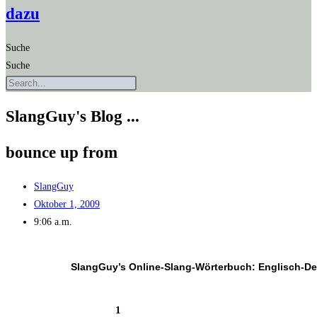
dazu
Suche
Suche
SlangGuy's Blog ...
boun­ce up from
SlangGuy
Oktober 1, 2009
9:06 a.m.
SlangGuy’s Online-Slang-Wör­ter­buch: Englisch-D
1