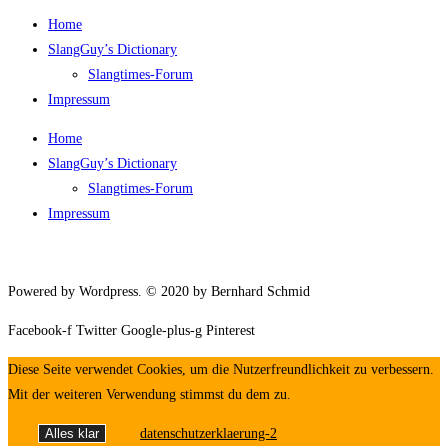
Home
SlangGuy’s Dic­tion­a­ry
Slang­times-Forum
Impres­sum
Home
SlangGuy’s Dic­tion­a­ry
Slang­times-Forum
Impres­sum
Powered by Wordpress. © 2020 by Bernhard Schmid
Facebook-f
Twitter
Google-plus-g
Pinterest
Diese Seite verwendet Cookies, um die Nutzerfreundlichkeit zu verbessern.
Mit der weiteren Verwendung stimmst du dem zu.
Alles klar
datenschutzerklaerung-2