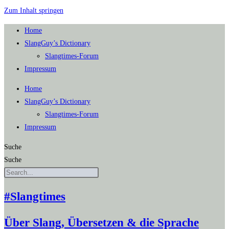
Zum Inhalt springen
Home
SlangGuy’s Dic­tion­a­ry
Slang­times-Forum
Impres­sum
Home
SlangGuy’s Dic­tion­a­ry
Slang­times-Forum
Impres­sum
Suche
Suche
#Slangtimes
Über Slang, Übersetzen & die Sprache