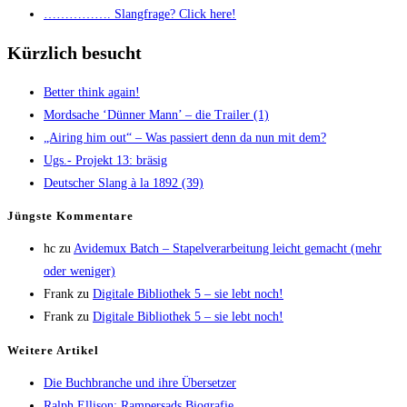
……………. Slang­fra­ge? Click here!
Kürzlich besucht
Bet­ter think again!
Mord­sa­che ‘Dün­ner Mann’ – die Trai­ler (1)
„Airing him out“ – Was pas­siert denn da nun mit dem?
Ugs.- Pro­jekt 13: bräsig
Deut­scher Slang à la 1892 (39)
Jüngs­te Kommentare
hc
zu
Avi­de­mux Batch – Sta­pel­ver­ar­bei­tung leicht gemacht (mehr
oder weniger)
Frank
zu
Digi­ta­le Biblio­thek 5 – sie lebt noch!
Frank
zu
Digi­ta­le Biblio­thek 5 – sie lebt noch!
Wei­te­re Artikel
Die Buch­bran­che und ihre Übersetzer
Ralph Elli­son: Ram­pers­ads Biografie