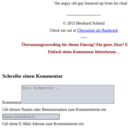
“the angry old guy boun­ced up from his chair
~~~~~~~~~~~~~~~
© 2013 Bern­hard Schmid
Check me out at
Über­set­zen als Handwerk
~~~
Über­set­zungs­vor­schlag für die­sen Ein­trag? Ein gutes Zitat? 
Ein­fach einen Kom­men­tar hin­ter­las­sen…
Schreibe einen Kommentar
Kommentar
Gib deinen Namen oder Benutzernamen zum Kommentieren ein
Gib deine E-Mail-Adresse zum Kommentieren ein