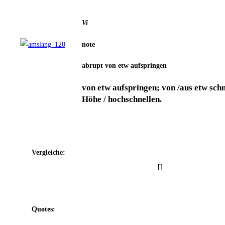
Vi
note
abrupt von etw aufspringen
von etw auf­sprin­gen; von /aus etw schne
Höhe / hochschnellen.
Ver­glei­che:
[]
Quo­tes: