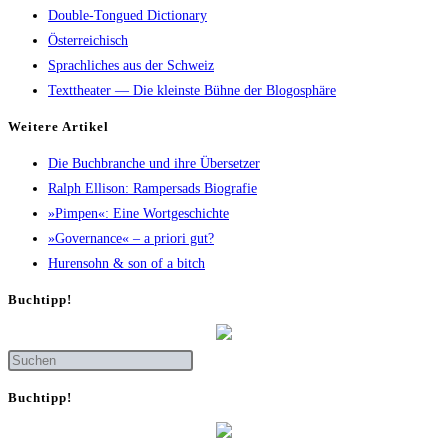
Double-Tongued Dictionary
Österreichisch
Sprachliches aus der Schweiz
Texttheater — Die kleinste Bühne der Blogosphäre
Wei­te­re Artikel
Die Buch­bran­che und ihre Übersetzer
Ralph Elli­son: Ram­pers­ads Biografie
»Pim­pen«: Eine Wortgeschichte
»Gover­nan­ce« – a prio­ri gut?
Huren­sohn & son of a bitch
Buch­tipp!
Buch­tipp!