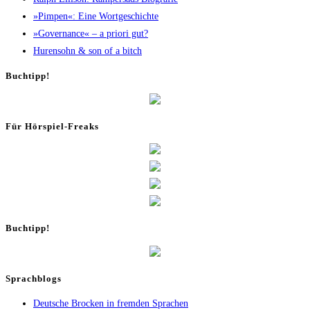
»Pim­pen«: Eine Wortgeschichte
»Gover­nan­ce« – a prio­ri gut?
Huren­sohn & son of a bitch
Buch­tipp!
Für Hör­spiel-Freaks
Buch­tipp!
Sprachblogs
Deutsche Brocken in fremden Sprachen