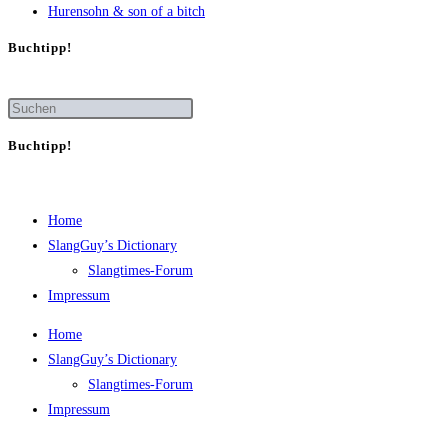
Huren­sohn & son of a bitch
Buch­tipp!
Buch­tipp!
Home
SlangGuy’s Dic­tion­a­ry
Slang­times-Forum
Impres­sum
Home
SlangGuy’s Dic­tion­a­ry
Slang­times-Forum
Impres­sum