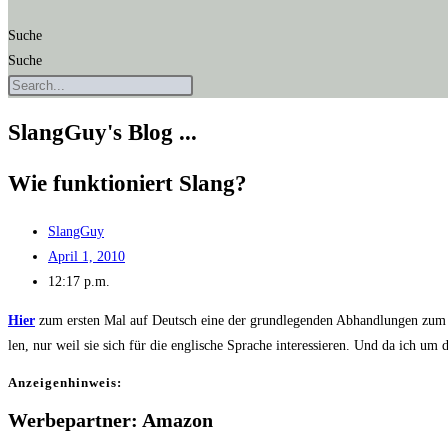
Suche
Suche
SlangGuy's Blog ...
Wie funk­tio­niert Slang?
SlangGuy
April 1, 2010
12:17 p.m.
Hier
zum ers­ten Mal auf Deutsch eine der grund­le­gen­den Abhand­lun­gen zu
len, nur weil sie sich für die eng­li­sche Spra­che inter­es­sie­ren. Und da ich um d
Anzei­gen­hin­weis:
Werbepartner: Amazon