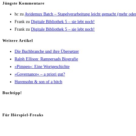
Jüngs­te Kommentare
hc
zu
Avi­de­mux Batch – Sta­pel­ver­ar­bei­tung leicht gemacht (mehr od
Frank
zu
Digi­ta­le Biblio­thek 5 – sie lebt noch!
Frank
zu
Digi­ta­le Biblio­thek 5 – sie lebt noch!
Wei­te­re Artikel
Die Buch­bran­che und ihre Übersetzer
Ralph Elli­son: Ram­pers­ads Biografie
»Pim­pen«: Eine Wortgeschichte
»Gover­nan­ce« – a prio­ri gut?
Huren­sohn & son of a bitch
Buch­tipp!
Für Hör­spiel-Freaks