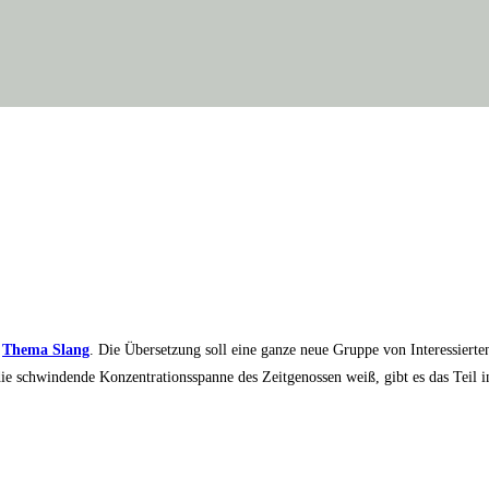
m
The­ma Slang
. Die Über­set­zung soll eine gan­ze neue Grup­pe von Inter­es­sier­te
ie schwin­den­de Kon­zen­tra­ti­ons­span­ne des Zeit­ge­nos­sen weiß, gibt es das Teil 