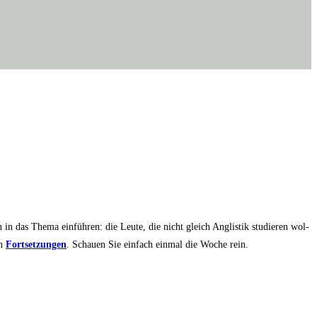
n in das The­ma ein­füh­ren: die Leu­te, die nicht gleich Anglis­tik stu­die­ren wol­
in
Fort­set­zun­gen
. Schau­en Sie ein­fach ein­mal die Woche rein.