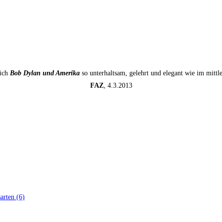
sich
Bob Dylan und Amerika
so unterhaltsam, gelehrt und elegant wie im mitt
FAZ
, 4.3.2013
ar­ten (6)