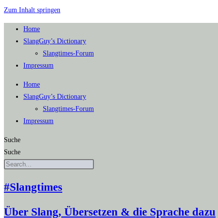
Zum Inhalt springen
Home
SlangGuy’s Dic­tion­a­ry
Slang­times-Forum
Impres­sum
Home
SlangGuy’s Dic­tion­a­ry
Slang­times-Forum
Impres­sum
Suche
Suche
#Slangtimes
Über Slang, Übersetzen & die Sprache dazu