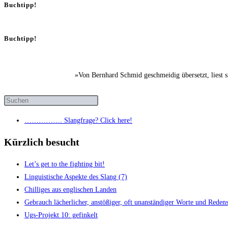
Buchtipp!
Buchtipp!
»Von Bernhard Schmid geschmeidig übersetzt, liest 
……………. Slang­fra­ge? Click here!
Kürzlich besucht
Let’s get to the fight­ing bit!
Lin­gu­is­ti­sche Aspek­te des Slang (7)
Chil­li­ges aus eng­li­schen Landen
Gebrauch lächer­li­cher, anstö­ßi­ger, oft unan­stän­di­ger Wor­te und Redens­
Ugs-Pro­jekt 10: gefinkelt