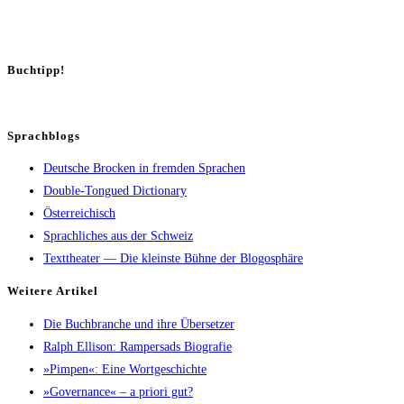
Buch­tipp!
Sprachblogs
Deutsche Brocken in fremden Sprachen
Double-Tongued Dictionary
Österreichisch
Sprachliches aus der Schweiz
Texttheater — Die kleinste Bühne der Blogosphäre
Wei­te­re Artikel
Die Buch­bran­che und ihre Übersetzer
Ralph Elli­son: Ram­pers­ads Biografie
»Pim­pen«: Eine Wortgeschichte
»Gover­nan­ce« – a prio­ri gut?