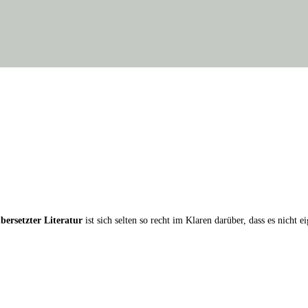
er­setz­ter Lite­ra­tur
ist sich sel­ten so recht im Kla­ren dar­über, dass es nicht e