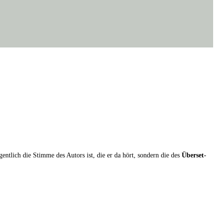
igent­lich die Stim­me des Autors ist, die er da hört, son­dern die des
Über­set­