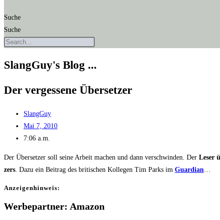
Suche
Suche
SlangGuy's Blog ...
Der ver­ges­se­ne Übersetzer
SlangGuy
Mai 7, 2010
7:06 a.m.
Der Über­set­zer soll sei­ne Arbeit machen und dann ver­schwin­den. Der
Leser üb
zers
. Dazu ein Bei­trag des bri­ti­schen Kol­le­gen Tim Parks im
Guar­di­an
…
Anzei­gen­hin­weis:
Werbepartner: Amazon