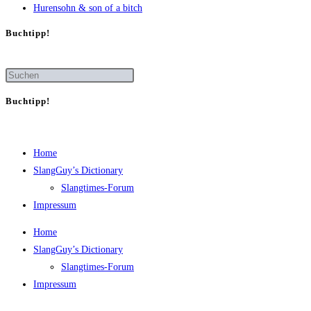
Huren­sohn & son of a bitch
Buch­tipp!
Buch­tipp!
Home
SlangGuy’s Dic­tion­a­ry
Slang­times-Forum
Impres­sum
Home
SlangGuy’s Dic­tion­a­ry
Slang­times-Forum
Impres­sum