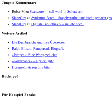
Jüngs­te Kommentare
Rober M
zu
Scans­core — soll wohl ’n Scherz sein
SlangGuy
zu
Avi­de­mux Batch – Sta­pel­ver­ar­bei­tung leicht gemacht (
SlangGuy
zu
Digi­ta­le Biblio­thek 5 – sie lebt noch!
Wei­te­re Artikel
Die Buch­bran­che und ihre Übersetzer
Ralph Elli­son: Ram­pers­ads Biografie
»Pim­pen«: Eine Wortgeschichte
»Gover­nan­ce« – a prio­ri gut?
Huren­sohn & son of a bitch
Buch­tipp!
Für Hör­spiel-Freaks