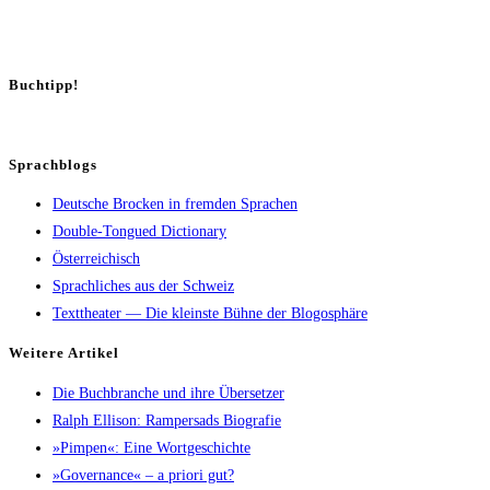
Buch­tipp!
Sprachblogs
Deutsche Brocken in fremden Sprachen
Double-Tongued Dictionary
Österreichisch
Sprachliches aus der Schweiz
Texttheater — Die kleinste Bühne der Blogosphäre
Wei­te­re Artikel
Die Buch­bran­che und ihre Übersetzer
Ralph Elli­son: Ram­pers­ads Biografie
»Pim­pen«: Eine Wortgeschichte
»Gover­nan­ce« – a prio­ri gut?