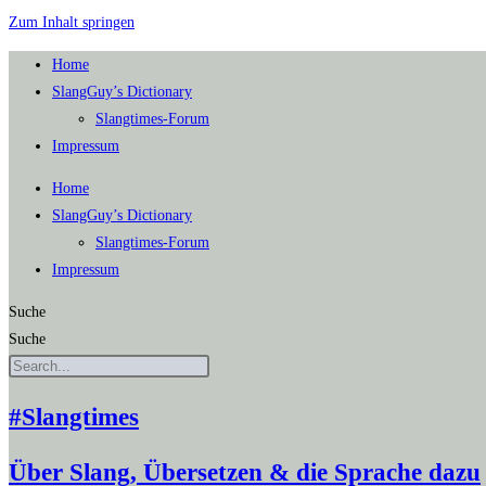
Zum Inhalt springen
Home
SlangGuy’s Dic­tion­a­ry
Slang­times-Forum
Impres­sum
Home
SlangGuy’s Dic­tion­a­ry
Slang­times-Forum
Impres­sum
Suche
Suche
#Slangtimes
Über Slang, Übersetzen & die Sprache dazu