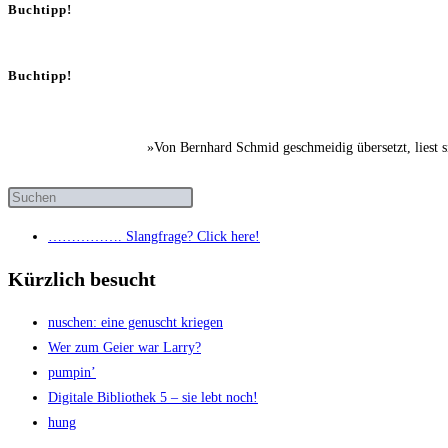
Buchtipp!
Buchtipp!
»Von Bernhard Schmid geschmeidig übersetzt, liest 
……………. Slang­fra­ge? Click here!
Kürzlich besucht
nuschen: eine genuscht kriegen
Wer zum Gei­er war Larry?
pum­pin’
Digi­ta­le Biblio­thek 5 – sie lebt noch!
hung