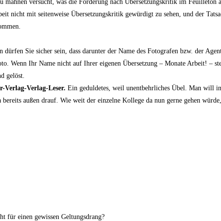
u mah­nen ver­sucht, was die For­de­rung nach Über­set­zungs­kri­tik im Feuil­le­ton 
eit nicht mit sei­ten­wei­se Über­set­zungs­kri­tik gewür­digt zu sehen, und der Tat­
ukommen.
dür­fen Sie sicher sein, dass dar­un­ter der Name des Foto­gra­fen bzw. der Agen­tu
oto. Wenn Ihr Name nicht auf Ihrer eige­nen Über­set­zung – Mona­te Arbeit! – ste
d gelöst.
r-Ver­lag-Ver­lag-Leser.
Ein gedul­de­tes, weil unent­behr­li­ches Übel. Man will i
 bereits außen drauf. Wie weit der ein­zel­ne Kol­le­ge da nun ger­ne gehen wür­de, 
cht für einen gewis­sen Geltungsdrang?