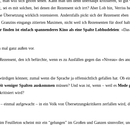
h, man will sich gelobt sehen. Kann man uns denn über­haupt kri­ti­sie­ren, so gut w
­dankt, sei es mit sol­chen, bei denen der Rezen­sent sich irrt? Aber Lob hin, Ver­ri
e Über­set­zung wirk­lich rezen­sie­ren. Andern­falls pickt sich der Rezen­sent eben
 Granz­ins ein­gangs zitier­ten Maxi­men, nicht weil ich Rezen­sen­ten für doof hal
r fin­den ist ein­fach span­nen­de­res Kino als eine Spal­te Lob­hu­de­lei­en
: »Das
i­on mal ganz außen vor.
Rezen­sent, den ich befürch­te, wenn es zu Aus­fäl­len gegen das »Niveau« des and
di­gen kön­nen; zumal wenn die Spra­che ja offen­sicht­lich gefal­len hat. Ob eine
eit weni­ger Spal­ten aus­kom­men
müs­sen? Und was ist, wenn – weil es
Mode ge
i­ti­siert wird?
 – ein­mal auf­ge­wacht – in ein Volk von Über­set­zungs­kri­ti­kern zer­fal­len wird,
m Feuil­le­ton scheint mir ein “gelun­gen” im Gro­ßen und Gan­zen sinn­vol­ler, und