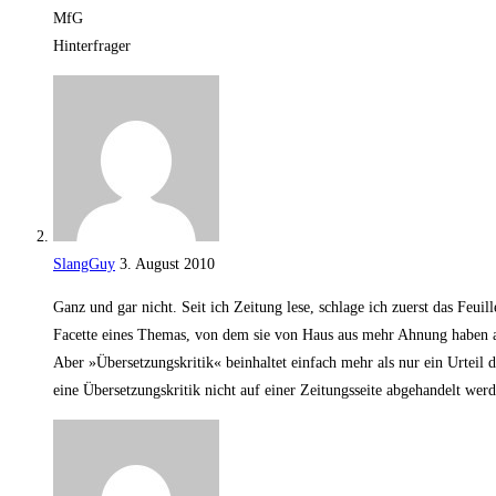
MfG
Hinterfrager
SlangGuy
3. August 2010
Ganz und gar nicht. Seit ich Zei­tung lese, schla­ge ich zuerst das Feui
Facet­te eines The­mas, von dem sie von Haus aus mehr Ahnung haben a
Aber »Über­set­zungs­kri­tik« beinhal­tet ein­fach mehr als nur ein Urteil 
eine Über­set­zungs­kri­tik nicht auf einer Zei­tungs­sei­te abge­han­delt w