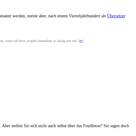
enannt wer­den, mei­ne aber, nach einem Vier­tel­jahr­hun­dert als
Über­set­zer
­ti­on, wenn ich höre, es geht jeman­dem so lau­sig wie mir.
[
↩
]
hen. Aber stel­len Sie sich nicht auch selbst über das Feuil­le­ton? Sie sagen doch