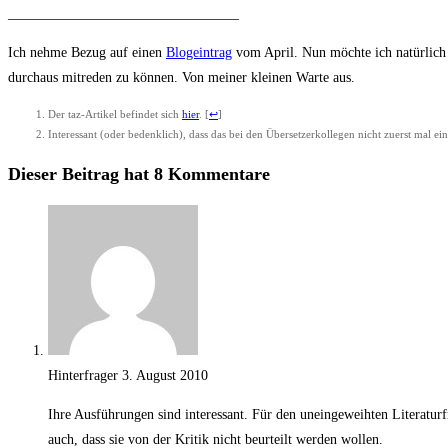
_________________________________
Ich neh­me Bezug auf einen
Blog­ein­trag
vom April. Nun möch­te ich natür­lich 
durch­aus mit­re­den zu kön­nen. Von mei­ner klei­nen War­te aus.
Der taz-Arti­kel befin­det sich
hier
.
[
↩
]
Inter­es­sant (oder bedenk­lich), dass das bei den Über­set­zer­kol­le­gen nicht zuerst mal 
Dieser Beitrag hat 8 Kommentare
Hinterfrager
3. August 2010
Ihre Aus­füh­run­gen sind inter­es­sant. Für den unein­ge­weih­ten Lite­ra­tu
auch, dass sie von der Kri­tik nicht beur­teilt wer­den wollen.