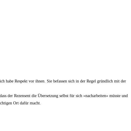
 ich habe Respekt vor ihnen. Sie befas­sen sich in der Regel gründ­lich mit der
dass der Rezen­sent die Über­set­zung selbst für sich »nach­ar­bei­ten« müss­te und
ich­ti­gen Ort dafür macht.