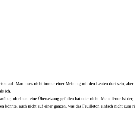
l­le­ton auf. Man muss nicht immer einer Mei­nung mit den Leu­ten dort sein, aber
ls ich.
dar­über, ob einem eine Über­set­zung gefal­len hat oder nicht. Mein Tenor ist der, 
er­den könn­te, auch nicht auf einer gan­zen, was das Feuil­le­ton ein­fach nicht zum r