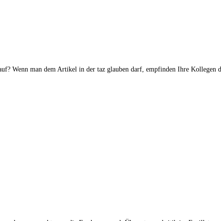
? Wenn man dem Arti­kel in der taz glau­ben darf, emp­fin­den Ihre Kol­le­gen die Si