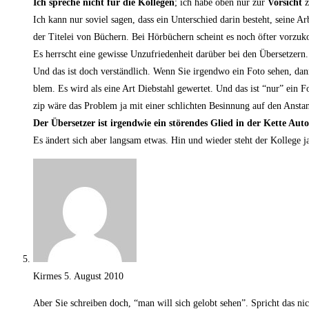
Ich spre­che nicht für die Kol­le­gen
; ich habe oben nur zur
Vor­sicht
z
Ich kann nur soviel sagen, dass ein Unter­schied dar­in besteht, sei­ne Arb
der Titel­ei von Büchern. Bei Hör­bü­chern scheint es noch öfter vorz
Es herrscht eine gewis­se Unzu­frie­den­heit dar­über bei den Übersetzern.
Und das ist doch ver­ständ­lich. Wenn Sie irgend­wo ein Foto sehen, dann 
blem. Es wird als eine Art Dieb­stahl gewer­tet. Und das ist “nur” ein F
zip wäre das Pro­blem ja mit einer schlich­ten Besin­nung auf den Anstan
Der Über­set­zer ist irgend­wie ein stö­ren­des Glied in der Ket­te Auto
Es ändert sich aber lang­sam etwas. Hin und wie­der steht der Kol­le­ge ja
Kirmes
5. August 2010
Aber Sie schrei­ben doch, “man will sich gelobt sehen”. Spricht das ni