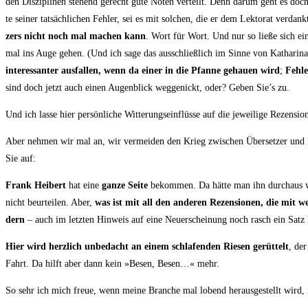
den Dis­zi­pli­nen ste­hend gerecht gute Noten ver­teilt. Denn dar­um geht es doc
te sei­ner tat­säch­li­chen Feh­ler, sei es mit sol­chen, die er dem Lek­to­rat ver
zers nicht noch mal machen kann
. Wort für Wort. Und nur so lie­ße sich ein
mal ins Auge gehen. (Und ich sage das aus­schließ­lich im Sin­ne von Katha­ri­na
inter­es­san­ter aus­fal­len, wenn da einer in die Pfan­ne gehau­en wird
;
Feh­le
sind doch jetzt auch einen Augen­blick weg­ge­nickt, oder? Geben Sie’s zu.
Und ich las­se hier per­sön­li­che Wit­te­rungs­ein­flüs­se auf die jewei­li­ge Rezen­s
Aber neh­men wir mal an, wir ver­mei­den den Krieg zwi­schen Über­set­zer und 
Sie auf:
Frank Hei­bert
hat eine
gan­ze Sei­te
bekom­men. Da hät­te man ihn durch­aus wür­
nicht beur­tei­len. Aber,
was ist mit all den ande­ren Rezen­sio­nen, die mit w
dern
– auch im letz­ten Hin­weis auf eine Neu­erschei­nung noch rasch ein Satz kr
Hier wird herz­lich unbe­dacht an einem schla­fen­den Rie­sen gerüt­telt
, der
Fahrt. Da hilft aber dann kein »Besen, Besen…« mehr.
So sehr ich mich freue, wenn mei­ne Bran­che mal lobend her­aus­ge­stellt wird, i