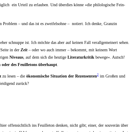
g­lich ein Urteil zu erlau­ben. Und über­dies kön­ne »die phi­lo­lo­gi­sche Fein­
ro­blem – und das ist es zwei­fels­oh­ne – notiert. Ich den­ke, Granz­in
eher schnup­pe ist. Ich möch­te das aber auf kei­nen Fall ver­all­ge­mei­nert sehen.
 Sei­te in der
Zeit
– oder wo auch immer – bekommt, mit kei­nem Wort
ri­gen
Niveaus
, auf dem sich die heu­ti­ge
Lite­ra­tur­kri­tik
bewe­ge«. Autsch!
n oder des Feuil­le­tons über­haupt
.
2
z
zu lesen – die
öko­no­mi­sche Situa­ti­on der Rezen­sen­ten
im Gro­ßen und
lei­di­gend zurück?
hier offen­sicht­lich ins Feuil­le­ton den­ken, nicht gibt; einer, der sou­ve­rän über