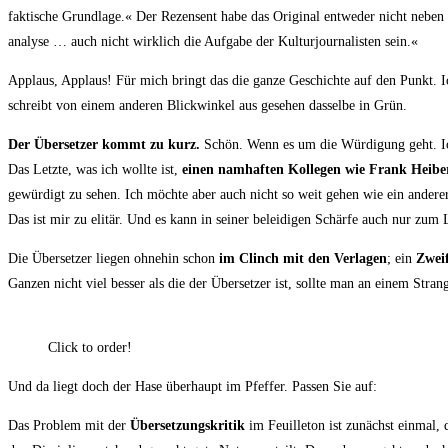
fak­ti­sche Grund­la­ge.« Der Rezen­sent habe das Ori­gi­nal ent­we­der nicht neben
ana­ly­se … auch nicht wirk­lich die Auf­ga­be der Kul­tur­jour­na­lis­ten sein.«
Applaus, Applaus! Für mich bringt das die gan­ze Geschich­te auf den Punkt. Ich
schreibt von einem ande­ren Blick­win­kel aus gese­hen das­sel­be in Grün.
Der Über­set­zer kommt zu kurz.
Schön. Wenn es um die Wür­di­gung geht.
I
Das Letz­te, was ich woll­te ist,
einen nam­haf­ten Kol­le­gen wie Frank Hei­be
gewür­digt zu sehen. Ich möch­te aber auch nicht so weit gehen wie ein ande­rer K
Das ist mir zu eli­tär. Und es kann in sei­ner belei­di­gen Schär­fe auch nur zum L
Die Über­set­zer lie­gen ohne­hin schon
im Clinch mit den Ver­la­gen
; ein
Zwei­
Gan­zen nicht viel bes­ser als die der Über­set­zer ist, soll­te man an einem Stra
Click to order!
Und da liegt doch der Hase über­haupt im Pfef­fer. Pas­sen Sie auf:
Das Pro­blem mit der
Über­set­zungs­kri­tik
im Feuil­le­ton ist zunächst ein­mal,