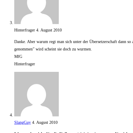
Hinterfrager
4. August 2010
Dan­ke. Aber war­um regt man sich unter der Über­set­z­erschaft dann so auf
ge­nom­men” wird scheint sie doch zu wurmen.
MfG
Hinterfrager
SlangGuy
4. August 2010