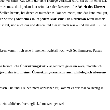
ie wir sind? Was wenn der ers­te Kol­le­ge ver­ris­sen wird, sei es mit einer Lat­
ss her, es muss doch jedem klar sein, dass der Rezen­sent
die Arbeit des Über­set­
 Stel­len her­aus, bei denen er mit­re­den zu kön­nen meint, und das kann mal gut,
­ten wür­de.) Aber
eines soll­te jedem klar sein: Die Rezen­si­on wird immer
 ist gut, und auch das und das da und hier ist noch was – und das erst…« Sie
e­ren kommt. Ich sehe in mei­nem Kris­tall noch weit Schlim­me­res. Pas­sen
 tat­säch­li­che
Über­set­zungs­kri­tik
ange­bracht gewe­sen wäre, möch­te ich
wor­den ist, in einer Über­set­zungs­re­zen­si­on auch phi­lo­lo­gisch abzu­son­
 des­sen Tun und Trei­ben nicht abzu­se­hen ist, kommt es erst mal so rich­tig in
 ein schlich­tes “ver­un­glückt” tut weni­ger weh.