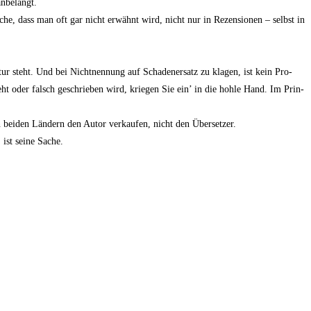
anbelangt.
sa­che, dass man oft gar nicht erwähnt wird, nicht nur in Rezen­sio­nen – selbst in
r steht. Und bei Nicht­nen­nung auf Scha­den­er­satz zu kla­gen, ist kein Pro­
ht oder falsch geschrie­ben wird, krie­gen Sie ein’ in die hoh­le Hand. Im Prin­
n bei­den Län­dern den Autor ver­kau­fen, nicht den Übersetzer.
ist sei­ne Sache.