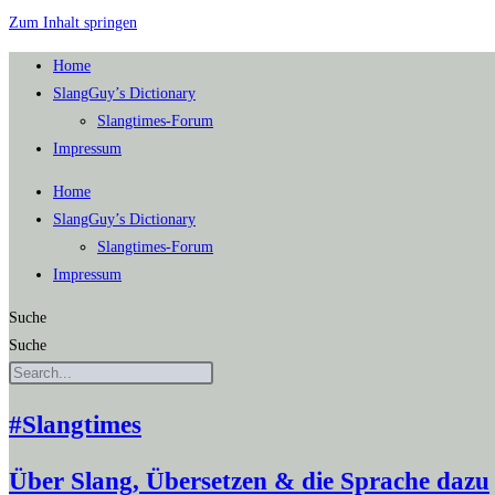
Zum Inhalt springen
Home
SlangGuy’s Dic­tion­a­ry
Slang­times-Forum
Impres­sum
Home
SlangGuy’s Dic­tion­a­ry
Slang­times-Forum
Impres­sum
Suche
Suche
#Slangtimes
Über Slang, Übersetzen & die Sprache dazu