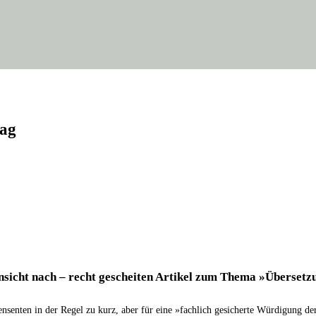
lag
icht nach – recht geschei­ten Arti­kel zum The­ma »Über­set­zung
­sen­ten in der Regel zu kurz, aber für eine »fach­lich gesi­cher­te Wür­di­gung der Ü