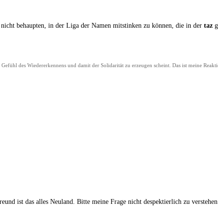
nicht behaup­ten, in der Liga der Namen mit­stin­ken zu kön­nen, die in der
taz
g
ein Gefühl des Wie­der­erken­nens und damit der Soli­da­ri­tät zu erzeu­gen scheint. Das ist mei­ne Reak
r­freund ist das alles Neu­land. Bit­te mei­ne Fra­ge nicht despek­tier­lich zu ver­ste­