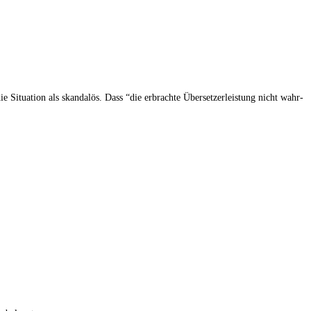
tua­ti­on als skan­da­lös. Dass “die erbrach­te Über­set­zer­leis­tung nicht wahr­