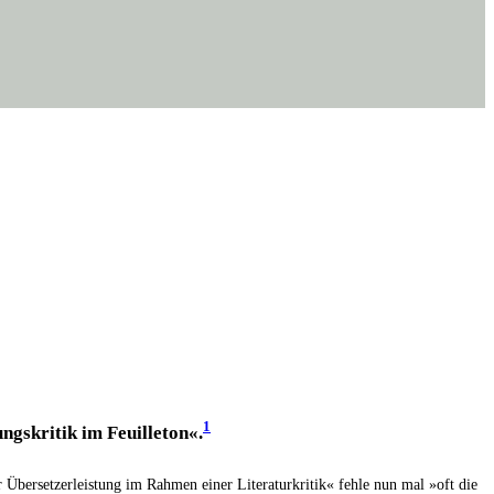
1
s­kri­tik im Feuil­le­ton«.
ber­set­zer­leis­tung im Rah­men einer Lite­ra­tur­kri­tik« feh­le nun mal »oft die