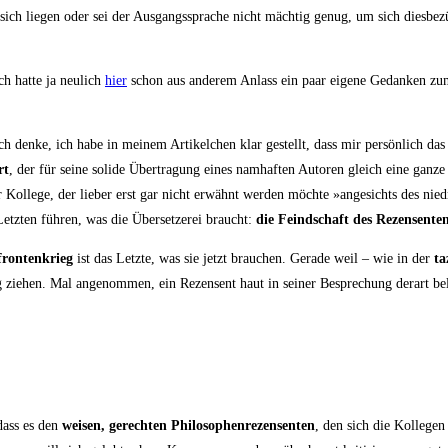
 sich lie­gen oder sei der Aus­gangs­spra­che nicht mäch­tig genug, um sich dies­be­zü
 hat­te ja neu­lich
hier
schon aus ande­rem Anlass ein paar eige­ne Gedan­ken zum P
ch den­ke, ich habe in mei­nem Arti­kel­chen klar gestellt, dass mir per­sön­lich das 
rt
, der für sei­ne soli­de Über­tra­gung eines nam­haf­ten Autoren gleich eine gan­ze
ol­le­ge, der lie­ber erst gar nicht erwähnt wer­den möch­te »ange­sichts des nied­
etz­ten füh­ren, was die Über­set­ze­rei braucht:
die Feind­schaft des Rezen­sen­te
fron­ten­krieg
ist das Letz­te, was sie jetzt brau­chen. Gera­de weil – wie in der
ta
ng zie­hen. Mal ange­nom­men, ein Rezen­sent haut in sei­ner Bespre­chung der­art be
 dass es den
wei­sen, gerech­ten Phi­lo­so­phen­re­zen­sen­ten
, den sich die Kol­le­gen 