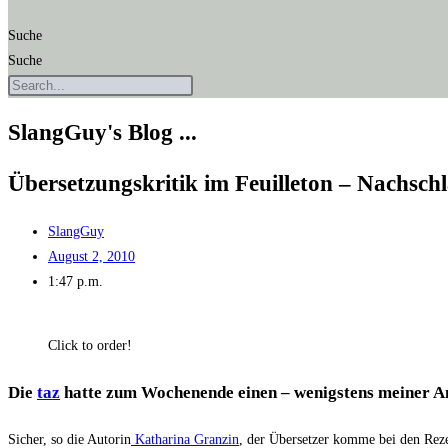
Suche
Suche
SlangGuy's Blog ...
Über­set­zungs­kri­tik im Feuil­le­ton – Nachsch
SlangGuy
August 2, 2010
1:47 p.m.
Click to order!
Die
taz
hat­te zum Wochen­en­de einen – wenigs­tens mei­ner Ans
Sicher, so die Autorin
Katha­ri­na Granz­in
, der Über­set­zer kom­me bei den Rezen