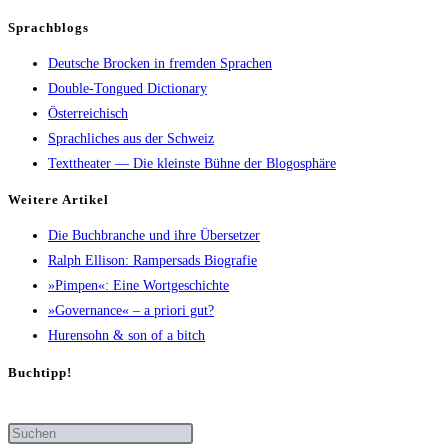
Sprachblogs
Deutsche Brocken in fremden Sprachen
Double-Tongued Dictionary
Österreichisch
Sprachliches aus der Schweiz
Texttheater — Die kleinste Bühne der Blogosphäre
Wei­te­re Artikel
Die Buch­bran­che und ihre Übersetzer
Ralph Elli­son: Ram­pers­ads Biografie
»Pim­pen«: Eine Wortgeschichte
»Gover­nan­ce« – a prio­ri gut?
Huren­sohn & son of a bitch
Buch­tipp!