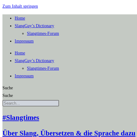
Zum Inhalt springen
Home
SlangGuy’s Dic­tion­a­ry
Slang­times-Forum
Impres­sum
Home
SlangGuy’s Dic­tion­a­ry
Slang­times-Forum
Impres­sum
Suche
Suche
#Slangtimes
Über Slang, Übersetzen & die Sprache dazu