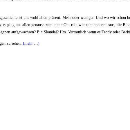
ts­ge­schich­te ist uns wohl allen prä­sent. Mehr oder weni­ger. Und wo wir schon
s, es ging uns allen genau­so zum einen Ohr rein wie zum ande­ren raus, die Bibel 
ge­nen auf­ge­wach­sen? Ein Skan­dal? Hm. Ver­mut­lich wenn es Ted­dy oder Bar­b
­gen zu sehen.
(mehr …)