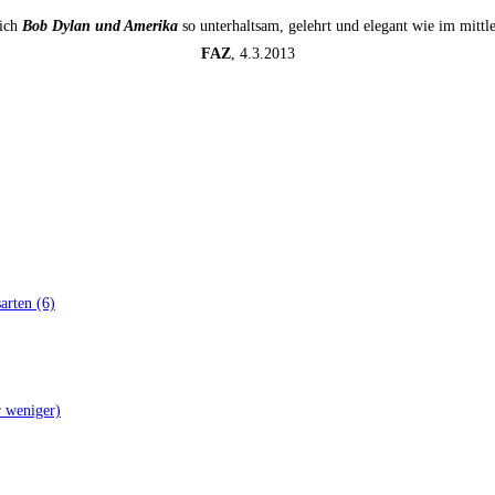
sich
Bob Dylan und Amerika
so unterhaltsam, gelehrt und elegant wie im mitt
FAZ
, 4.3.2013
ar­ten (6)
er weniger)