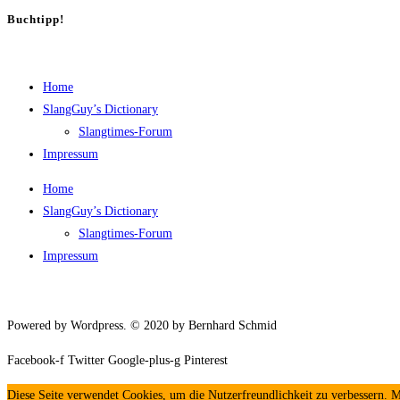
Buch­tipp!
Home
SlangGuy’s Dic­tion­a­ry
Slang­times-Forum
Impres­sum
Home
SlangGuy’s Dic­tion­a­ry
Slang­times-Forum
Impres­sum
Powered by Wordpress. © 2020 by Bernhard Schmid
Facebook-f
Twitter
Google-plus-g
Pinterest
Diese Seite verwendet Cookies, um die Nutzerfreundlichkeit zu verbessern. 