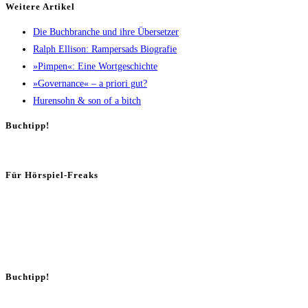
Wei­te­re Artikel
Die Buch­bran­che und ihre Übersetzer
Ralph Elli­son: Ram­pers­ads Biografie
»Pim­pen«: Eine Wortgeschichte
»Gover­nan­ce« – a prio­ri gut?
Huren­sohn & son of a bitch
Buch­tipp!
Für Hör­spiel-Freaks
Buch­tipp!