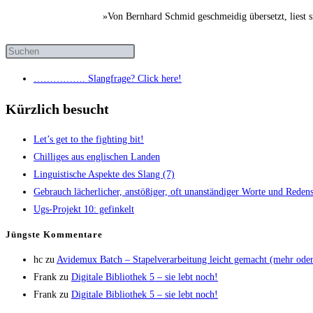
»Von Bernhard Schmid geschmeidig übersetzt, liest 
……………. Slang­fra­ge? Click here!
Kürzlich besucht
Let’s get to the fight­ing bit!
Chil­li­ges aus eng­li­schen Landen
Lin­gu­is­ti­sche Aspek­te des Slang (7)
Gebrauch lächer­li­cher, anstö­ßi­ger, oft unan­stän­di­ger Wor­te und Redens­
Ugs-Pro­jekt 10: gefinkelt
Jüngs­te Kommentare
hc
zu
Avi­de­mux Batch – Sta­pel­ver­ar­bei­tung leicht gemacht (mehr od
Frank
zu
Digi­ta­le Biblio­thek 5 – sie lebt noch!
Frank
zu
Digi­ta­le Biblio­thek 5 – sie lebt noch!