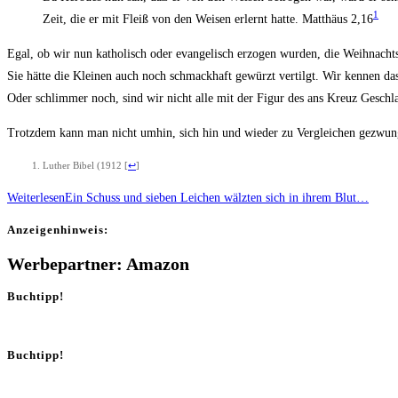
1
Zeit, die er mit Fleiß von den Wei­sen erlernt hat­te. Mat­thä­us 2,16
Egal, ob wir nun katho­lisch oder evan­ge­lisch erzo­gen wur­den, die Weih­nach
Sie hät­te die Klei­nen auch noch schmack­haft gewürzt ver­tilgt. Wir ken­nen da
Oder schlim­mer noch, sind wir nicht alle mit der Figur des ans Kreuz Geschla­
Trotz­dem kann man nicht umhin, sich hin und wie­der zu Ver­glei­chen gezwun
Luther Bibel (1912
[
↩
]
Weiterlesen
Ein Schuss und sie­ben Lei­chen wälz­ten sich in ihrem Blut…
Anzei­gen­hin­weis:
Werbepartner: Amazon
Buchtipp!
Buchtipp!