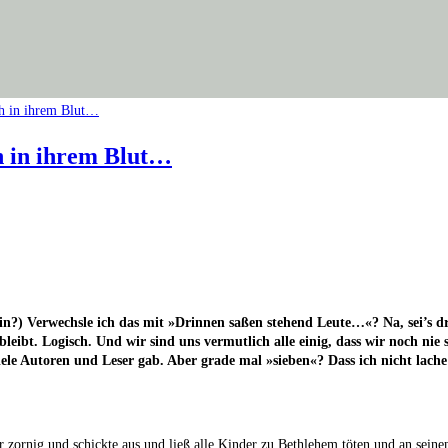
ch in ihrem Blut…
 ein?) Ver­wechs­le ich das mit »Drin­nen saßen ste­hend Leu­te…«? Na, sei’s
eibt. Logisch. Und wir sind uns ver­mut­lich alle einig, dass wir noch nie so m
vie­le Autoren und Leser gab. Aber gra­de mal »sie­ben«? Dass ich nicht lach
or­nig und schick­te aus und ließ alle Kin­der zu Beth­le­hem töten und an sei­nen