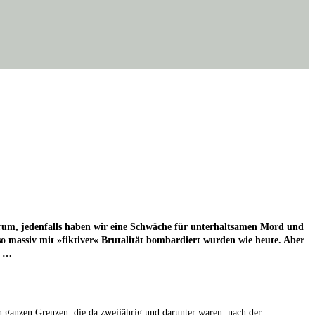
 drum, jeden­falls haben wir eine Schwä­che für unter­halt­sa­men Mord und
as­siv mit »fik­ti­ver« Bru­ta­li­tät bom­bar­diert wur­den wie heu­te. Aber
e …
 gan­zen Gren­zen, die da zwei­jäh­rig und dar­un­ter waren, nach der