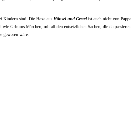
 bei Kin­dern sind. Die Hexe aus
Hän­sel und Gre­tel
ist auch nicht von Pap­pe.
wie Grimms Mär­chen, mit all den ent­setz­li­chen Sachen, die da pas­sie­ren.
ie gewe­sen wäre.