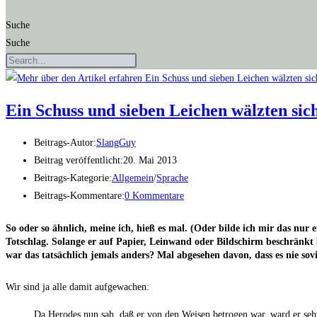
Suche
Suche
Ein Schuss und sie­ben Lei­chen wälz­ten si
Beitrags-Autor:
SlangGuy
Beitrag veröffentlicht:
20. Mai 2013
Beitrags-Kategorie:
Allgemein
/
Sprache
Beitrags-Kommentare:
0 Kommentare
So oder so ähn­lich, mei­ne ich, hieß es mal. (Oder bil­de ich mir das nur
Tot­schlag. Solan­ge er auf Papier, Lein­wand oder Bild­schirm beschränkt bl
war das tat­säch­lich jemals anders? Mal abge­se­hen davon, dass es nie so
Wir sind ja alle damit aufgewachen:
Da Hero­des nun sah, daß er von den Wei­sen betro­gen war, ward er sehr z