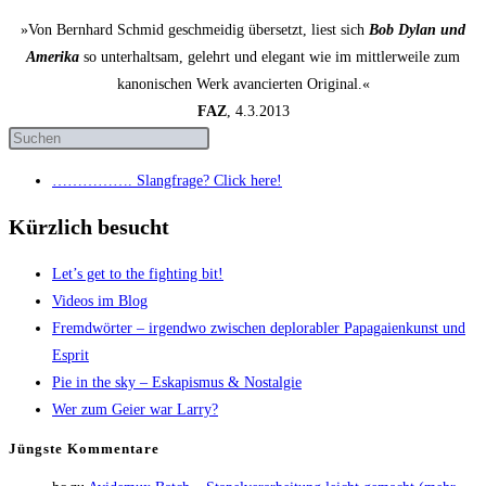
»Von Bernhard Schmid geschmeidig übersetzt, liest sich
Bob Dylan und
Amerika
so unterhaltsam, gelehrt und elegant wie im mittlerweile zum
kanonischen Werk avancierten Original.«
FAZ
, 4.3.2013
……………. Slang­fra­ge? Click here!
Kürzlich besucht
Let’s get to the fight­ing bit!
Vide­os im Blog
Fremd­wör­ter – irgend­wo zwi­schen deplo­rabler Papa­gai­en­kunst und
Esprit
Pie in the sky – Eska­pis­mus & Nostalgie
Wer zum Gei­er war Larry?
Jüngs­te Kommentare