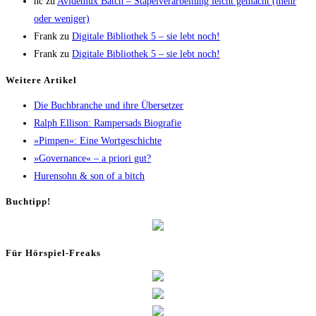
hc
zu
Avi­de­mux Batch – Sta­pel­ver­ar­bei­tung leicht gemacht (mehr
oder weniger)
Frank
zu
Digi­ta­le Biblio­thek 5 – sie lebt noch!
Frank
zu
Digi­ta­le Biblio­thek 5 – sie lebt noch!
Wei­te­re Artikel
Die Buch­bran­che und ihre Übersetzer
Ralph Elli­son: Ram­pers­ads Biografie
»Pim­pen«: Eine Wortgeschichte
»Gover­nan­ce« – a prio­ri gut?
Huren­sohn & son of a bitch
Buch­tipp!
Für Hör­spiel-Freaks