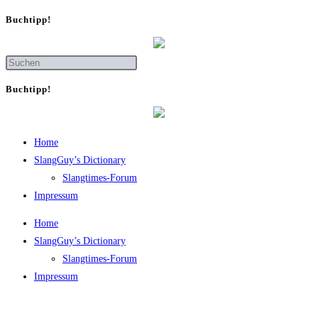
Buch­tipp!
Buch­tipp!
Home
SlangGuy’s Dic­tion­a­ry
Slang­times-Forum
Impres­sum
Home
SlangGuy’s Dic­tion­a­ry
Slang­times-Forum
Impres­sum