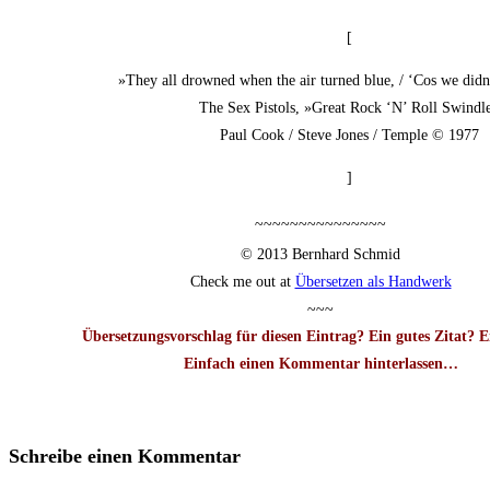
[
»They all drow­ned when the air tur­ned blue, / ‘Cos we did­n
The Sex Pis­tols, »Gre­at Rock ‘N’ Roll Swindl
Paul Cook / Ste­ve Jones / Temp­le © 1977
]
~~~~~~~~~~~~~~~
© 2013 Bern­hard Schmid
Check me out at
Über­set­zen als Handwerk
~~~
Über­set­zungs­vor­schlag für die­sen Ein­trag? Ein gutes Zitat? 
Ein­fach einen Kom­men­tar hin­ter­las­sen…
Schreibe einen Kommentar