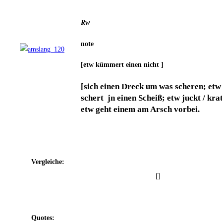
Rw
note
[etw küm­mert einen nicht ]
[sich einen Dreck um was sche­ren; etw 
schert jn einen Scheiß; etw juckt / krat
etw geht einem am Arsch vorbei.
Ver­glei­che:
[]
Quo­tes: