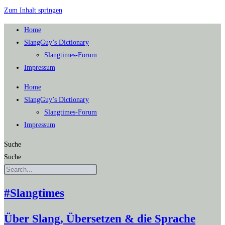
Zum Inhalt springen
Home
SlangGuy’s Dic­tion­a­ry
Slang­times-Forum
Impres­sum
Home
SlangGuy’s Dic­tion­a­ry
Slang­times-Forum
Impres­sum
Suche
Suche
#Slangtimes
Über Slang, Übersetzen & die Sprache