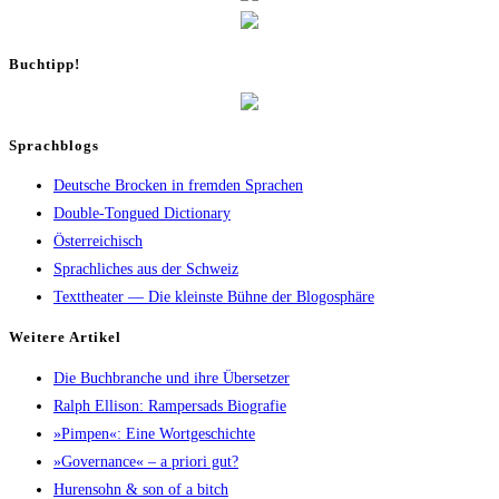
Buch­tipp!
Sprachblogs
Deutsche Brocken in fremden Sprachen
Double-Tongued Dictionary
Österreichisch
Sprachliches aus der Schweiz
Texttheater — Die kleinste Bühne der Blogosphäre
Wei­te­re Artikel
Die Buch­bran­che und ihre Übersetzer
Ralph Elli­son: Ram­pers­ads Biografie
»Pim­pen«: Eine Wortgeschichte
»Gover­nan­ce« – a prio­ri gut?
Huren­sohn & son of a bitch