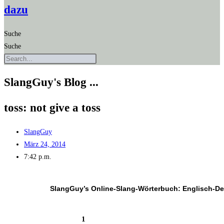
dazu
Suche
Suche
SlangGuy's Blog ...
toss: not give a toss
SlangGuy
März 24, 2014
7:42 p.m.
SlangGuy’s Online-Slang-Wör­ter­buch: Englisch-D
1