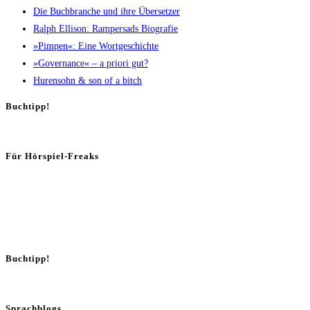
Die Buch­bran­che und ihre Übersetzer
Ralph Elli­son: Ram­pers­ads Biografie
»Pim­pen«: Eine Wortgeschichte
»Gover­nan­ce« – a prio­ri gut?
Huren­sohn & son of a bitch
Buch­tipp!
Für Hör­spiel-Freaks
Buch­tipp!
Sprachblogs