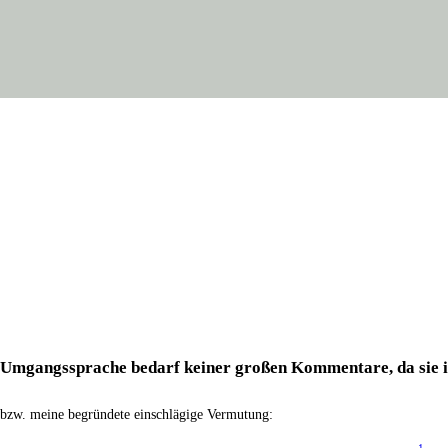
Umgangs­spra­che bedarf kei­ner gro­ßen Kom­men­ta­re, da sie i
 bzw. mei­ne begrün­de­te ein­schlä­gi­ge Vermutung: