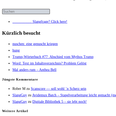
……………. Slang­fra­ge? Click here!
Kürzlich besucht
nuschen: eine genuscht kriegen
hung
Trump-Wör­ter­buch #77: Abschied vom Mythos Trump
Word: Text im Inhalts­ver­zeich­nis? Pro­blem Gelöst
Mal anders rum – Anthea Bell
Jüngs­te Kommentare
Rober M
zu
Scans­core — soll wohl ’n Scherz sein
SlangGuy
zu
Avi­de­mux Batch – Sta­pel­ver­ar­bei­tung leicht gemacht (
SlangGuy
zu
Digi­ta­le Biblio­thek 5 – sie lebt noch!
Wei­te­re Artikel