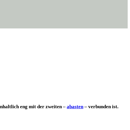
nhalt­lich eng mit der zwei­ten –
abas­ten
– ver­bun­den ist.