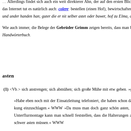
… Aller­dings fin­det sich auch ein weit direk­te­rer Ahn, der auf den ers­ten Bl
das Inter­net tut es natür­lich auch:
cole­re
: bestel­len (einen Hof), bewirt­schaf­t
und under han­den han
;
guter die er nit sel­ber astet oder buwet
;
hof zu Elma, d
Wie auch immer, die Bele­ge der
Gebrü­der Grimm
zei­gen bereits, dass man b
Hand­wör­ter­buch
.
asten
(1)
<Vb.>
sich anstren­gen; sich abmü­hen; sich gro­ße Mühe mit etw geben. 
»Habe eben noch mit der Ein­satz­lei­tung tele­fo­niert, die haben s
kung ein­zu­schla­gen.« WWW »Da muss man doch ganz schön asten, um J
Unter­flur­mon­ta­ge kann man schnell fest­stel­len, dass die Hal­te­run
schwer asten müs­sen.« WWW