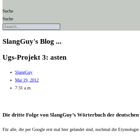
Suche
Suche
SlangGuy's Blog ...
Ugs-Pro­jekt 3: asten
SlangGuy
Mai 19, 2012
7:31 a.m.
Die drit­te Fol­ge von SlangGuy’s Wör­ter­buch der deut­schen 
Für alle, die per Goog­le erst mal hier gelan­det sind, noch­mal die Ety­mo­lo­gie