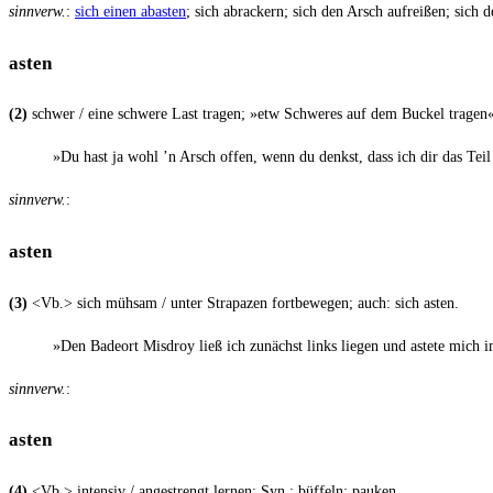
sinn­verw.
:
sich einen abas­ten
; sich abra­ckern; sich den Arsch auf­rei­ßen; sich 
asten
(2)
schwer / eine schwe­re Last tra­gen; »etw Schwe­res auf dem Buckel tragen
»Du hast ja wohl ’n Arsch offen, wenn du denkst, dass ich dir das Teil 
sinn­verw.
:
asten
(3)
<Vb.>
sich müh­sam / unter Stra­pa­zen fort­be­we­gen; auch: sich asten.
»Den Bade­ort Mis­droy ließ ich zunächst links lie­gen und aste­te mich
sinn­verw.
:
asten
(4)
<Vb.>
inten­siv / ange­strengt ler­nen; Syn.: büf­feln; pauken.