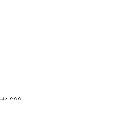
m Kliff.« WWW