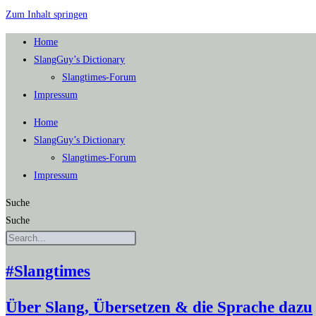
Zum Inhalt springen
Home
SlangGuy’s Dic­tion­a­ry
Slang­times-Forum
Impres­sum
Home
SlangGuy’s Dic­tion­a­ry
Slang­times-Forum
Impres­sum
Suche
Suche
#Slangtimes
Über Slang, Übersetzen & die Sprache dazu