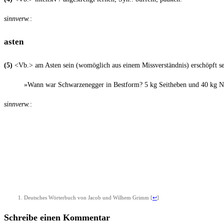
sinn­verw.
:
asten
(5)
<Vb.>
am Asten sein (womög­lich aus einem Miss­ver­ständ­nis) erschöpft se
»Wann war Schwar­zen­eg­ger in Best­form? 5 kg Seit­he­ben und 40 kg 
sinn­verw.
:
Deut­sches Wör­ter­buch von Jacob und Wil­hem Grimm
[
↩
]
Schreibe einen Kommentar