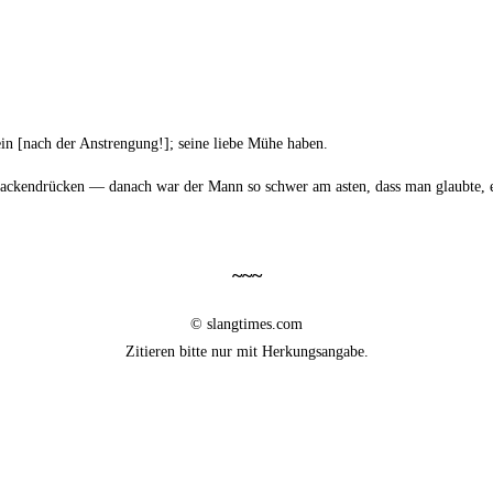
in [nach der Anstren­gung!]; sei­ne lie­be Mühe haben.
Nacken­drü­cken — danach war der Mann so schwer am asten, dass man glaub­te, 
~~~
© slangtimes.com
Zitie­ren bit­te nur mit Herkungsangabe.