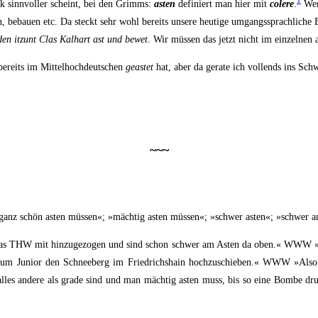
1
ick sinn­vol­ler scheint, bei den Grimms:
asten
defi­niert man hier mit
cole­re
.
Wer 
en, bebau­en etc. Da steckt sehr wohl bereits unse­re heu­ti­ge umgangs­sprach­li­ch
en itzunt Clas Kal­hart ast und bewet
. Wir müs­sen das jetzt nicht im ein­zel­nen
ereits im Mit­tel­hoch­deut­schen
geas­tet
hat, aber da gera­te ich voll­ends ins Sc
~~~
»ganz schön asten müs­sen«; »mäch­tig asten müs­sen«; »schwer asten«; »schwer 
chon das THW mit hin­zu­ge­zo­gen und sind schon schwer am Asten da oben.« WW
uni­or den Schnee­berg im Fried­richs­hain hoch­zu­schie­ben.« WWW »Also ich
­gen alles ande­re als gra­de sind und man mäch­tig asten muss, bis so eine Bom­be