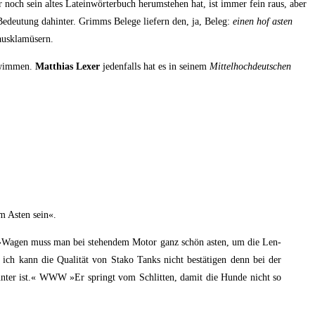
noch sein altes Latein­wör­ter­buch her­um­ste­hen hat, ist immer fein raus, aber
e Bedeu­tung dahin­ter. Grimms Bele­ge lie­fern den, ja, Beleg:
einen hof asten
 ausklamüsern.
hwim­men.
Mat­thi­as Lexer
jeden­falls hat es in sei­nem
Mit­tel­hoch­deut­schen
am Asten sein«.
W »Wagen muss man bei ste­hen­dem Motor ganz schön asten, um die Len­
 kann die Qua­li­tät von Sta­ko Tanks nicht bestä­ti­gen denn bei der
 drun­ter ist.« WWW »Er springt vom Schlit­ten, damit die Hun­de nicht so