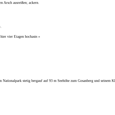
den Arsch aus­rei­ßen; ackern.
«.
hier vier Eta­gen hochaste.«
 im Natio­nal­park ste­tig berg­auf auf 93 m See­hö­he zum Gos­an­berg und sei­ne