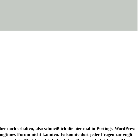
er noch erhal­ten, also schmeiß ich die hier mal in Pos­tings. Word­Press
lang­times-Forum nicht kann­ten. Es konn­te dort jeder Fra­gen zur eng­li­