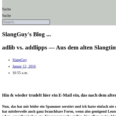
Suche
Suche
SlangGuy's Blog ...
adlib vs. addlipps — Aus dem alten Slangt
SlangGuy
Januar 12, 2016
10:55 a.m.
Hin & wie­der tru­delt hier ein E‑Mail ein, das nach dem al
Nun, das hat mir lei­der ein Spam­mer zer­stört und ich hat­te ein­fach ni
hat mitt­ler­wei­le auch ganz brauch­ba­re Foren, wenn also genü­gend Leu­t