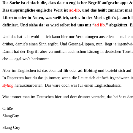
Die Sache ist ein­fach die, dass da ein eng­li­scher Begriff auf­ge­schnappt
Das ursprüng­li­che eng­li­sche Wort ist
ad-lib
, und das heißt zunächst mal 
Libret­to oder in Noten, was weiß ich, steht. In der Musik gibt’s ja auch
defi­niert. Und sie­he da: es wird selbst bei uns mit “
ad lib.
” abge­kürzt. 
Und das hat halt wohl — ich kann hier nur Ver­mu­tun­gen anstel­len — mal ein 
drü­ber, damit’s einen Sinn ergibt. Und Gesang-Lip­pen, nun, liegt ja irgend­wi
Damit hat der Begriff aber ver­mut­lich auch schon Ein­zug in deut­schen Ton­stu
che — egal wo’s herkommt.
Aber im Eng­li­schen ist das eben
ad-lib
oder
ad-libbing
und bezieht sich auf
In Rap­tex­ten hast du das ja immer, wenn die Leu­te sich ein­fach irgend­wann 
sty­ling
her­aus­zu­ar­bei­ten. Das wäre doch was für einen Englischaufsatz.
Was immer man im Deut­schen hier und dort drun­ter ver­steht, das heißt es da
Grü­ße
SlangGuy
Slang Guy