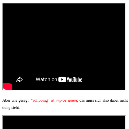
Aber wie gesagt: “
adlibbing” ist
impro­vi­sie­ren
;
das muss sich also dabei nicht z
dung steht: