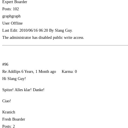
Expert Boarder
Posts: 102
graphgraph
User Offline
Last Edit: 2010/06/16 06:20 By Slang Guy.
The admi­nis­tra­tor has dis­ab­led public wri­te access.
#96
Re:Addlips 6 Years, 1 Month ago Kar­ma: 0
Hi Slang Guy!
Spit­ze! Alles klar! Danke!
Ciao!
Kra­nich
Fresh Boarder
Posts: 2