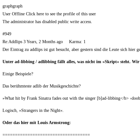
graphgraph
User Off­line Click here to see the pro­fi­le of this user
The admi­nis­tra­tor has dis­ab­led public wri­te access.
#949
Re:Addlips 3 Years, 2 Months ago Kar­ma: 1
Der Ein­trag zu addlips ist gut besucht, aber ges­tern sind die Leu­te sich hier
Unter ad-libbing / adlibbing fällt alles, was nicht im »Skript« steht. Wi
Eini­ge Beispiele?
Das berühm­tes­te adlib der Musikgeschichte?
»What hit by Frank Sina­tra fades out with the sin­ger [b]ad-libbing</b> ›do
Logisch, »Stran­gers in the Night«.
Oder das hier mit Lou­is Armstrong:
===================================