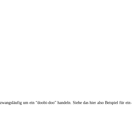
wangs­läu­fig um ein “doo­bi-doo” han­deln. Sie­he das hier also Bei­spiel für ein