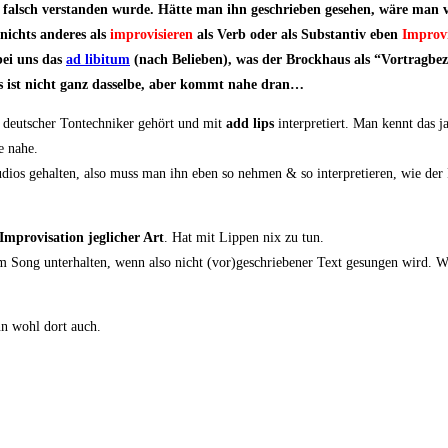
 & falsch ver­stan­den wur­de. Hät­te man ihn geschrie­ben gese­hen, wäre man v
nichts ande­res als
impro­vi­sie­ren
als Verb oder als Sub­stan­tiv eben
Impro­vi­
 bei uns das
ad libi­tum
(nach Belie­ben), was der Brock­haus als “Vor­trag­be­z
Es ist nicht ganz das­sel­be, aber kommt nahe dran…
deut­scher Ton­tech­ni­ker gehört und mit
add lips
inter­pre­tiert. Man kennt das j
e nahe.
­di­os gehal­ten, also muss man ihn eben so neh­men & so inter­pre­tie­ren, wie d
Impro­vi­sa­ti­on jeg­li­cher Art
. Hat mit Lip­pen nix zu tun.
im Song unter­hal­ten, wenn also nicht (vor)geschriebener Text gesun­gen wird. Wo
nn wohl dort auch.