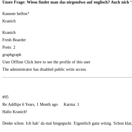
Uns­re Fra­ge: Wie­so fin­det man das nir­gend­wo auf eng­lisch? Auch nich ‘a
Kanns­te helfen?
Kranich
Kra­nich
Fresh Boarder
Posts: 2
graphgraph
User Off­line Click here to see the pro­fi­le of this user
The admi­nis­tra­tor has dis­ab­led public wri­te access.
#95
Re:Addlips 6 Years, 1 Month ago Kar­ma: 1
Hal­lo Kranich!
Den­ke schon. Ich hab’ da mal hin­ge­guckt. Eigent­lich ganz wit­zig. Schon klar,