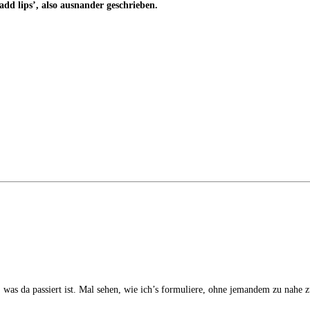
dd lips’, also aus­n­an­der geschrieben.
 was da pas­siert ist. Mal sehen, wie ich’s for­mu­lie­re, ohne jeman­dem zu nahe z