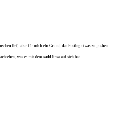
rn­se­hen lief, aber für mich ein Grund, das Pos­ting etwas zu pushen.
 nach­se­hen, was es mit dem »add lips« auf sich hat…