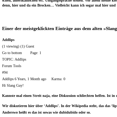
schen, ame­ri­ka­ni­schen etc. Umgangs­spra­che stel­len. Vor allem mei­ne 
denn, hier und da ein Bro­cken… Viel­leicht kann ich sogar mal hier und
Einer der meist­ge­klick­ten Ein­trä­ge aus dem alten »S
Addlips
(1 vie­w­ing) (1) Guest
Go to bot­tom Page: 1
TOPIC: Addlips
Forum Tools
#94
Addlips 6 Years, 1 Month ago Kar­ma: 0
Hi Slang Guy!
Kanns­te mal einen Streit naja, eine Dis­kus­si­on schliech­ten hel­fen. Ist in
Wir dis­ku­tie­ren hier über ‘Addlips’. In der Wiki­pe­dia steht, das das ‘li
Anders­wo heißt es das ist sowas wie dubi­du­bi­do oder so.