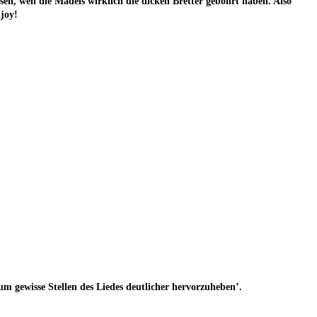
­sen, weil die Mädels wirk­lich die dicken Bret­ter gebohrt haben. Also
njoy!
um gewis­se Stel­len des Lie­des deut­li­cher hervorzuheben’.