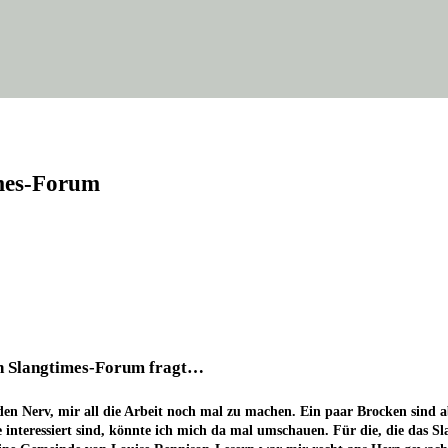
imes-Forum
ten Slang­times-Forum fragt…
e den Nerv, mir all die Arbeit noch mal zu machen. Ein paar Bro­cken sind ab
e inter­es­siert sind, könn­te ich mich da mal umschau­en. Für die, die das S