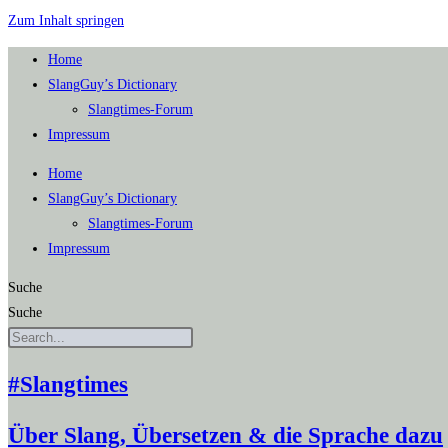
Zum Inhalt springen
Home
SlangGuy’s Dic­tion­a­ry
Slang­times-Forum
Impres­sum
Home
SlangGuy’s Dic­tion­a­ry
Slang­times-Forum
Impres­sum
Suche
Suche
#Slangtimes
Über Slang, Übersetzen & die Sprache dazu