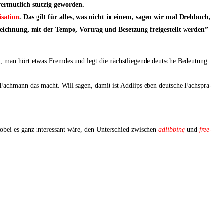
er­mut­lich stut­zig geworden.
sa­ti­on
. Das gilt für alles, was nicht in einem, sagen wir mal Dreh­buch,
eich­nung, mit der Tem­po, Vor­trag und Beset­zung frei­ge­stellt wer­den”
a, man hört etwas Frem­des und legt die nächst­lie­gen­de deut­sche Bedeu­tung
er Fach­mann das macht. Will sagen, damit ist Addlips eben deut­sche Fach­spra­
bei es ganz inter­es­sant wäre, den Unter­schied zwi­schen
adlibbing
und
free­