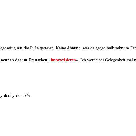
 gegen­sei­tig auf die Füße getre­ten. Kei­ne Ahnung, was da gegen halb zehn im Fe
r nen­nen das im Deut­schen »
impro­vi­sie­ren
«.
Ich wer­de bei Gele­gen­heit mal
o­by-doo­by-do…‹?«