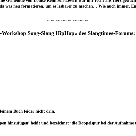
klei­ne Gemein­de von Loui­se Ren­ni­son-Lesern war mir recht ans Herz gewach
 da was neu for­ma­tie­ren, um es les­ba­rer zu machen… Wie auch immer, E
~~~~~~~~~~~~~~~~~
lang-Work­shop Song-Slang Hip­Hop« des Slangtimes-Forums:
 dei­nem Buch lei­der nicht drin.
p­pen hin­zu­fü­gen’ heißt und bezeich­net ‘die Dop­pel­spur bei der Auf­nah­me 