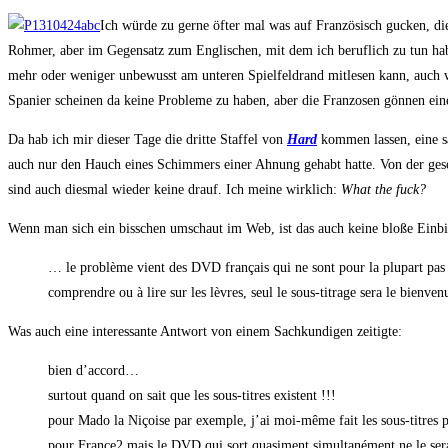
Ich wür­de zu ger­ne öfter mal was auf Fran­zö­sisch gucken, di
Roh­mer, aber im Gegen­satz zum Eng­li­schen, mit dem ich beruf­lich zu tun habe,
mehr oder weni­ger unbe­wusst am unte­ren Spiel­feld­rand mit­le­sen kann, auch w
Spa­ni­er schei­nen da kei­ne Pro­ble­me zu haben, aber die Fran­zo­sen gön­nen ei
Da hab ich mir die­ser Tage die drit­te Staf­fel von
Hard
kom­men las­sen, eine s
auch nur den Hauch eines Schim­mers einer Ahnung gehabt hat­te. Von der geschäf
sind auch dies­mal wie­der kei­ne drauf. Ich mei­ne wirk­lich:
What the fuck?
Wenn man sich ein biss­chen umschaut im Web, ist das auch kei­ne blo­ße Ein­bil­
… le pro­blè­me vient des DVD fran­çais qui ne sont pour la plu­part pas
com­prend­re ou à lire sur les lèv­res, seul le sous-titra­ge sera le bien­v
Was auch eine inter­es­san­te Ant­wort von einem Sach­kun­di­gen zeitigte:
bien d’accord…
sur­tout quand on sait que les sous-tit­res exis­tent !!!
pour Mado la Niçoi­se par exemp­le, j’ai moi-même fait les sous-tit­res p
pour France2 mais le DVD qui sort qua­si­ment simul­ta­né­ment ne le s