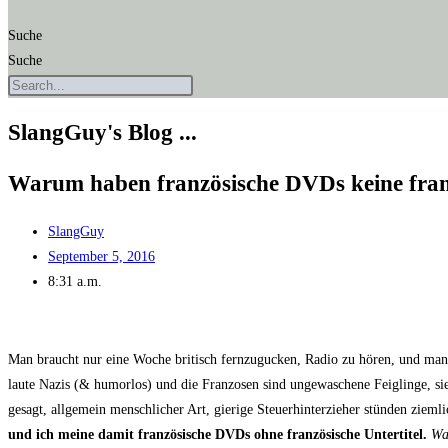
Suche
Suche
SlangGuy's Blog ...
War­um haben fran­zö­si­sche DVDs kei­ne fran­
SlangGuy
September 5, 2016
8:31 a.m.
Man braucht nur eine Woche bri­tisch fern­zu­gu­cken, Radio zu hören, und man hör
lau­te Nazis (& humor­los) und die Fran­zo­sen sind unge­wa­sche­ne Feig­lin­ge, s
gesagt, all­ge­mein mensch­li­cher Art, gie­ri­ge Steu­er­hin­ter­zie­her stün­den zi
und ich mei­ne damit fran­zö­si­sche DVDs ohne fran­zö­si­sche Unter­ti­tel.
Wa