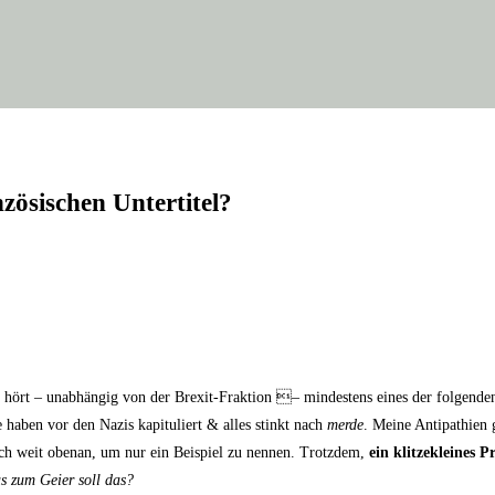
zö­si­schen Untertitel?
t – unab­hän­gig von der Brexit-Frak­ti­on – min­des­tens eines der fol­gen­den Vo
ie haben vor den Nazis kapi­tu­liert & alles stinkt nach
mer­de
. Mei­ne Anti­pa­thien 
em­lich weit oben­an, um nur ein Bei­spiel zu nen­nen. Trotz­dem,
ein klit­ze­klei­ne
s zum Gei­er soll das?