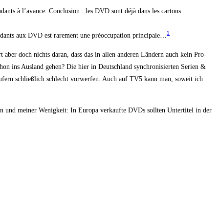
dants à l’avance. Con­clu­si­on : les DVD sont déjà dans les car­tons
1
n­dants aux DVD est rare­ment une pré­oc­cu­pa­ti­on prin­ci­pa­le…
 aber doch nichts dar­an, dass das in allen ande­ren Län­dern auch kein Pro­
hon ins Aus­land gehen? Die hier in Deutsch­land syn­chro­ni­sier­ten Seri­en &
­käu­fern schließ­lich schlecht vor­wer­fen. Auch auf TV5 kann man, soweit ich
und mei­ner Wenig­keit: In Euro­pa ver­kauf­te DVDs soll­ten Unter­ti­tel in der