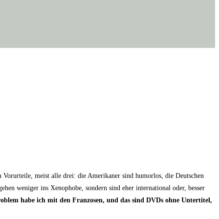
r­ur­tei­le, meist alle drei: die Ame­ri­ka­ner sind humor­los, die Deut­schen
gehen weni­ger ins Xeno­pho­be, son­dern sind eher inter­na­tio­nal oder, bes­ser
s Pro­blem habe ich mit den Fran­zo­sen, und das sind DVDs ohne Unter­ti­tel,