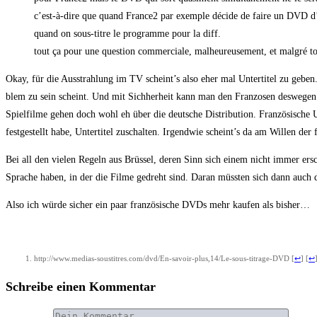
c’est-à-dire que quand France2 par exemp­le déci­de de fai­re un DVD d’un
quand on sous-tit­re le pro­gram­me pour la diff.
tout ça pour une ques­ti­on com­mer­cia­le, mal­heu­reu­se­ment, et mal­gré to
Okay, für die Aus­strah­lung im TV scheint’s also eher mal Unter­ti­tel zu geb
blem zu sein scheint. Und mit Sich­her­heit kann man den Fran­zo­sen des­we­gen ke
Spiel­fil­me gehen doch wohl eh über die deut­sche Dis­tri­bu­ti­on. Fran­zö­si­sc
fest­ge­stellt habe, Unter­ti­tel zuschal­ten. Irgend­wie scheint’s da am Wil­len der f
Bei all den vie­len Regeln aus Brüs­sel, deren Sinn sich einem nicht immer erschl
Spra­che haben, in der die Fil­me gedreht sind. Dar­an müss­ten sich dann auch d
Also ich wür­de sicher ein paar fran­zö­si­sche DVDs mehr kau­fen als bisher…
http://www.medias-soustitres.com/dvd/En-savoir-plus,14/Le-sous-titrage-DVD
[
↩
]
[
↩
Schreibe einen Kommentar