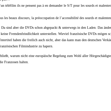
 télé­film ils ne pen­sent pas à en deman­der le S/T pour les sourds et malen­ten­
us les beaux dis­cours, la pré­oc­cu­pa­ti­on de l’accessibilité des sourds et malen­te
en. Da sind aber die DVDs schon abge­packt & unter­wegs in den Laden. Das ändert
i­ne Frem­den­feind­lich­keit unter­stel­len. Wie­viel fran­zö­si­sche DVDs mögen sc
he Unter­ti­tel haben die frei­lich auch nicht, aber das kann man den deut­schen Ver
ran­zö­si­schen Film­in­dus­trie zu hapern.
ießt, war­um nicht eine euro­päi­sche Rege­lung zum Wohl aller Hör­ge­schä­dig­ten 
ie Fran­zo­sen halten.
]