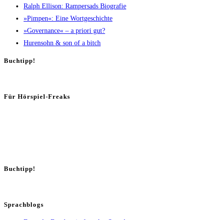
Ralph Elli­son: Ram­pers­ads Biografie
»Pim­pen«: Eine Wortgeschichte
»Gover­nan­ce« – a prio­ri gut?
Huren­sohn & son of a bitch
Buch­tipp!
Für Hör­spiel-Freaks
Buch­tipp!
Sprachblogs