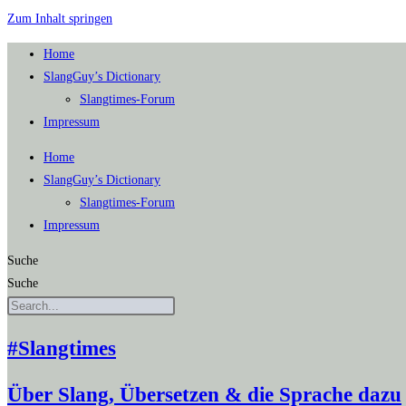
Zum Inhalt springen
Home
SlangGuy’s Dic­tion­a­ry
Slang­times-Forum
Impres­sum
Home
SlangGuy’s Dic­tion­a­ry
Slang­times-Forum
Impres­sum
Suche
Suche
#Slangtimes
Über Slang, Übersetzen & die Sprache dazu