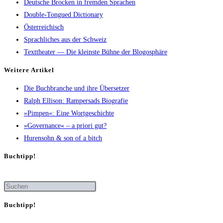
Deutsche Brocken in fremden Sprachen
Double-Tongued Dictionary
Österreichisch
Sprachliches aus der Schweiz
Texttheater — Die kleinste Bühne der Blogosphäre
Wei­te­re Artikel
Die Buch­bran­che und ihre Übersetzer
Ralph Elli­son: Ram­pers­ads Biografie
»Pim­pen«: Eine Wortgeschichte
»Gover­nan­ce« – a prio­ri gut?
Huren­sohn & son of a bitch
Buch­tipp!
Buch­tipp!