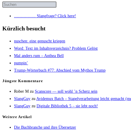
……………. Slang­fra­ge? Click here!
Kürzlich besucht
nuschen: eine genuscht kriegen
Word: Text im Inhalts­ver­zeich­nis? Pro­blem Gelöst
Mal anders rum – Anthea Bell
pum­pin’
Trump-Wör­ter­buch #77: Abschied vom Mythos Trump
Jüngs­te Kommentare
Rober M
zu
Scans­core — soll wohl ’n Scherz sein
SlangGuy
zu
Avi­de­mux Batch – Sta­pel­ver­ar­bei­tung leicht gemacht (
SlangGuy
zu
Digi­ta­le Biblio­thek 5 – sie lebt noch!
Wei­te­re Artikel
Die Buch­bran­che und ihre Übersetzer