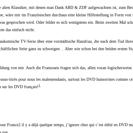
e alten Klas­si­ker, mit denen man Dank ARD & ZDF auf­ge­wach­sen ist, zum Bei­spi
 wäre mir im Fran­zö­si­schen durch­aus eine klei­ne Hil­fe­stel­lung in Form von fr
as gespro­chen wird. Oder bil­det es sich wenigs­tens ein. Beim zwei­ten Mal schau­
nem das ein­fach nicht.
au­ko­mi­sche TV-Serie über eine vor­städ­ti­sche Haus­frau, die nach dem Tod ihres G
t­li­chen Sei­te ganz zu schwei­gen… Aber wie schon bei den bei­den ers­ten Staf­
dung von mir. Auch die Fran­zo­sen fra­gen sich das, allen vor­an logi­scher­wei­se
 sous-titrés pour nous les malen­ten­dants, sur­tout les DVD humo­ris­tes com­me c
1
enu sur les DVD fran­çais!
our France2 il y a déjà quel­que temps, j’ignore chez qui c’est édi­té en DVD mais 
era pas…