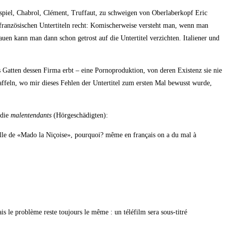
el, Chab­rol, Clé­ment, Truf­f­aut, zu schwei­gen von Ober­la­ber­kopf Eric
an­zö­si­schen Unter­ti­teln recht: Komi­scher­wei­se ver­steht man, wenn man
en kann man dann schon getrost auf die Unter­ti­tel ver­zich­ten. Ita­lie­ner und
at­ten des­sen Fir­ma erbt – eine Por­no­pro­duk­ti­on, von deren Exis­tenz sie nie
feln, wo mir die­ses Feh­len der Unter­ti­tel zum ers­ten Mal bewusst wur­de,
 die
malen­ten­dants
(Hör­ge­schä­dig­ten):
el­le de «Mado la Niçoi­se», pour­quoi? même en fran­çais on a du mal à
le pro­blè­me res­te tou­jours le même : un télé­film sera sous-titré