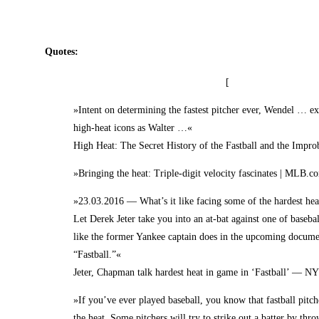
Quo­tes:
[
»Intent on deter­mi­ning the fas­test pit­cher ever, Wen­del … e
high-heat icons as Walter …«
High Heat: The Secret Histo­ry of the Fast­ball and the Impr
»Brin­ging the heat: Tri­ple-digit velo­ci­ty fasci­na­tes | MLB.
»23.03.2016 — What’s it like facing some of the har­dest hea
Let Derek Jeter take you into an at-bat against one of baseball’s
like the for­mer Yan­kee cap­tain does in the upco­ming docu­men
“Fast­ball.”«
Jeter, Chap­man talk har­dest heat in game in ‘Fast­ball’ — N
»If you’­ve ever play­ed base­ball, you know that fast­ball pit­c
the heat. Some pit­chers will try to strike out a bat­ter by thro­