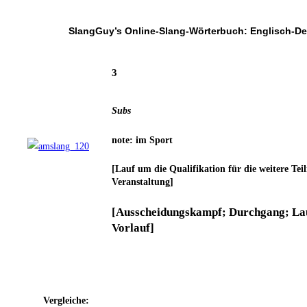
SlangGuy’s Online-Slang-Wör­ter­buch: Englisch-D
3
Subs
note: im Sport
[Lauf um die Qua­li­fi­ka­ti­on für die wei­te­re Te
Veranstaltung]
[Aus­schei­dungs­kampf; Durch­gang; Lauf
Vorlauf]
Ver­glei­che: