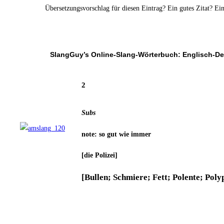
Über­set­zungs­vor­schlag für die­sen Ein­trag? Ein gutes Zitat? E
SlangGuy’s Online-Slang-Wör­ter­buch: Englisch-D
2
Subs
note: so gut wie immer
[die Poli­zei]
[Bul­len; Schmie­re; Fett; Polen­te; Poly