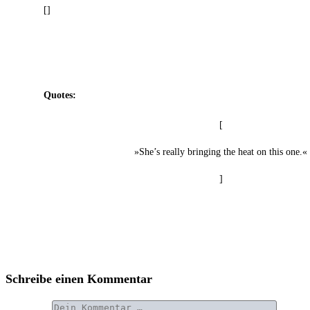
[]
Quo­tes:
[
»She’s real­ly brin­ging the heat on this one.«
]
Schreibe einen Kommentar