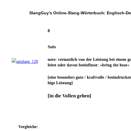
SlangGuy’s Online-Slang-Wör­ter­buch: Englisch-D
8
Subs
note: ver­mut­lich von der Leis­tung bei einem g
lei­tet oder davon beein­flusst: »bring the heat«
[eine beson­ders gute / kraft­vol­le / beein­dru­cken
hi­ge Leistung]
[in die Vol­len gehen]
Ver­glei­che: