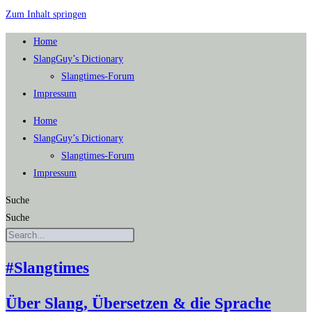
Zum Inhalt springen
Home
SlangGuy’s Dic­tion­a­ry
Slang­times-Forum
Impres­sum
Home
SlangGuy’s Dic­tion­a­ry
Slang­times-Forum
Impres­sum
Suche
Suche
#Slangtimes
Über Slang, Übersetzen & die Sprache