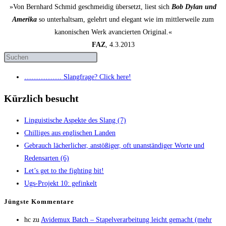
»Von Bernhard Schmid geschmeidig übersetzt, liest sich
Bob Dylan und
Amerika
so unterhaltsam, gelehrt und elegant wie im mittlerweile zum
kanonischen Werk avancierten Original.«
FAZ
, 4.3.2013
……………. Slang­fra­ge? Click here!
Kürzlich besucht
Lin­gu­is­ti­sche Aspek­te des Slang (7)
Chil­li­ges aus eng­li­schen Landen
Gebrauch lächer­li­cher, anstö­ßi­ger, oft unan­stän­di­ger Wor­te und
Redens­ar­ten (6)
Let’s get to the fight­ing bit!
Ugs-Pro­jekt 10: gefinkelt
Jüngs­te Kommentare
hc
zu
Avi­de­mux Batch – Sta­pel­ver­ar­bei­tung leicht gemacht (mehr