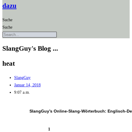
dazu
Suche
Suche
SlangGuy's Blog ...
heat
SlangGuy
Januar 14, 2018
9:07 a.m.
SlangGuy’s Online-Slang-Wör­ter­buch: Englisch-D
1