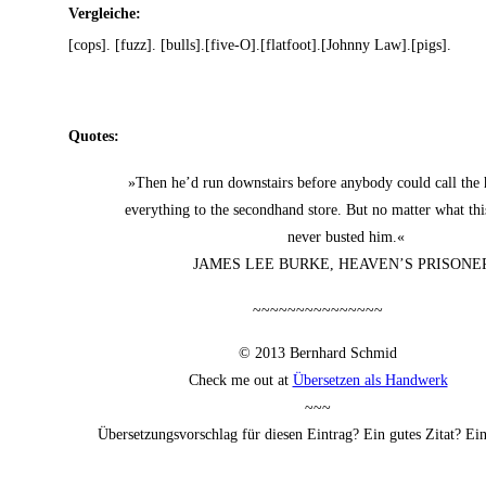
Ver­glei­che:
[cops]. [fuzz]. [bulls].[five‑O].[flatfoot].[Johnny Law].[pigs].
Quo­tes:
»Then he’d run down­s­tairs befo­re any­bo­dy could call the
ever­y­thing to the second­hand store. But no mat­ter what th
never bus­ted him.«
JAMES LEE BURKE, HEAVEN’S PRISONE
~~~~~~~~~~~~~~~
© 2013 Bern­hard Schmid
Check me out at
Über­set­zen als Handwerk
~~~
Über­set­zungs­vor­schlag für die­sen Ein­trag? Ein gutes Zitat? E