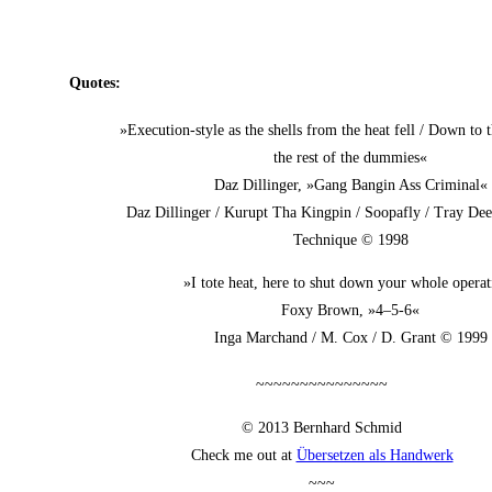
Quo­tes:
»Exe­cu­ti­on-style as the shells from the heat fell / Down to
the rest of the dummies«
Daz Dil­lin­ger, »Gang Ban­gin Ass Criminal«
Daz Dil­lin­ger / Kurupt Tha King­pin / Soo­pa­fly / Tray De
Tech­ni­que © 1998
»I tote heat, here to shut down your who­le opera
Foxy Brown, »4–5‑6«
Inga Mar­chand / M. Cox / D. Grant © 1999
~~~~~~~~~~~~~~~
© 2013 Bern­hard Schmid
Check me out at
Über­set­zen als Handwerk
~~~