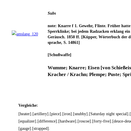
Subs
note: Knar­re f 1. Gewehr, Flin­te. Frü­her hat­
Sperr­klin­ke; bei jedem Rad­za­cken erklang ein 
Geräusch. 1850 ff. [Küp­per, Wör­ter­buch der 
spra­che, S. 14861]
[Schuß­waf­fe]
Wum­me; Knar­re; Eisen [von Schieß­ei­
Kra­cher / Krachn; Plem­pe; Pus­te; Spri
Ver­glei­che:
[heater].[artillery].[piece].[iron].[snubby].[Saturday night special].
[equalizer].[difference].[hardware].[roscoe].[forty-five].[deuce-deuc
[gauge].[strapped].