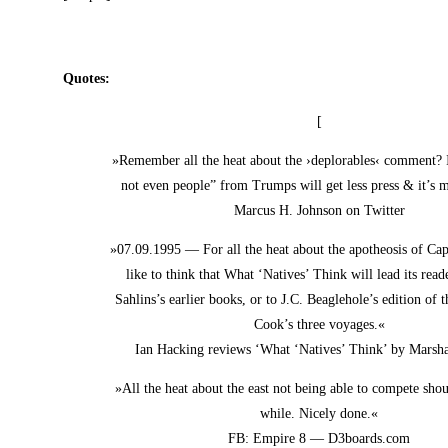
Quo­tes:
[
»Remem­ber all the heat about the ›deplo­rables‹ com­ment? I
not even peo­p­le” from Trumps will get less press & it’s
Mar­cus H. John­son on Twitter
»07.09.1995 — For all the heat about the apo­theo­sis of Cap
like to think that What ‘Nati­ves’ Think will lead its rea­de
Sahlins’s ear­lier books, or to J.C. Beaglehole’s edi­ti­on of t
Cook’s three voyages.«
Ian Hack­ing reviews ‘What ‘Nati­ves’ Think’ by Mar­sha
»All the heat about the east not being able to com­pe­te shou
while. Nice­ly done.«
FB: Empire 8 — D3boards.com