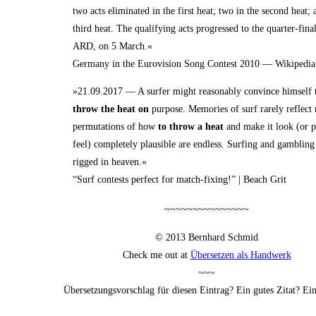
two acts eli­mi­na­ted in the first heat; two in the second heat;
third heat. The qua­li­fy­ing acts pro­gres­sed to the quar­ter-fina
ARD, on 5 March.«
Ger­ma­ny in the Euro­vi­si­on Song Con­test 2010 — Wikipedia
»21.09.2017 — A sur­fer might reason­ab­ly con­vin­ce hims­elf t
throw the heat on
pur­po­se. Memo­ries of surf rare­ly reflect r
per­mu­ta­ti­ons of how
to throw a heat
and make it look (or p
feel) com­ple­te­ly plau­si­ble are end­less. Sur­fing and gamblin
rig­ged in heaven.«
“Surf con­tests per­fect for match-fixing!” | Beach Grit
~~~~~~~~~~~~~~~
© 2013 Bern­hard Schmid
Check me out at
Über­set­zen als Handwerk
~~~
Über­set­zungs­vor­schlag für die­sen Ein­trag? Ein gutes Zitat? E