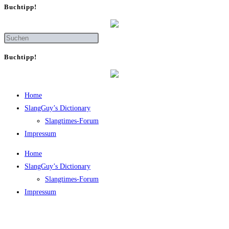
Buch­tipp!
Buch­tipp!
Home
SlangGuy’s Dic­tion­a­ry
Slang­times-Forum
Impres­sum
Home
SlangGuy’s Dic­tion­a­ry
Slang­times-Forum
Impres­sum