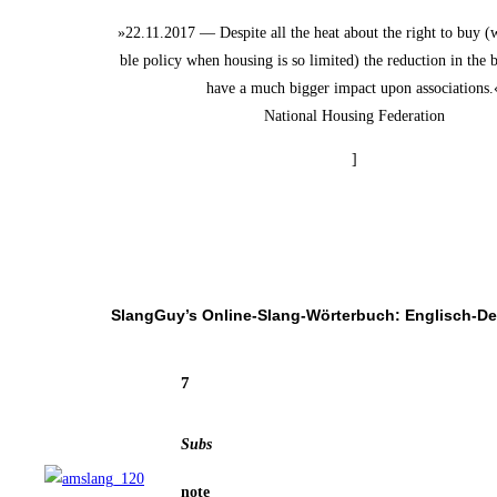
»22.11.2017 — Despi­te all the heat about the right to buy (wh
ble poli­cy when housing is so limi­t­ed) the reduc­tion in the b
have a much big­ger impact upon associations.
Natio­nal Housing Federation
]
SlangGuy’s Online-Slang-Wör­ter­buch: Englisch-D
7
Subs
note