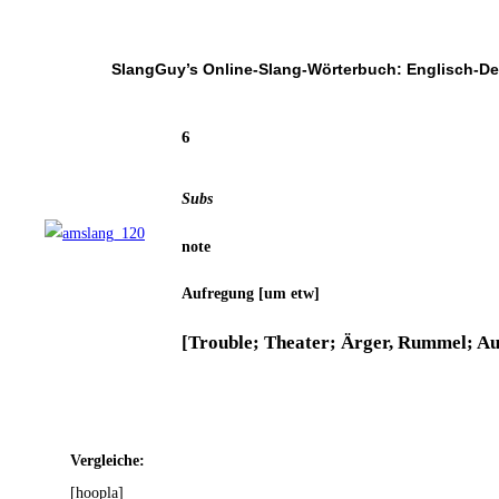
SlangGuy’s Online-Slang-Wör­ter­buch: Englisch-D
6
Subs
note
Auf­re­gung [um etw]
[Trou­ble; Thea­ter; Ärger, Rum­mel; Au
Ver­glei­che:
[hoo­p­la]