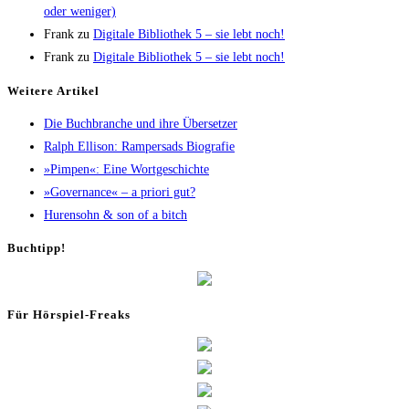
oder weniger)
Frank
zu
Digi­ta­le Biblio­thek 5 – sie lebt noch!
Frank
zu
Digi­ta­le Biblio­thek 5 – sie lebt noch!
Wei­te­re Artikel
Die Buch­bran­che und ihre Übersetzer
Ralph Elli­son: Ram­pers­ads Biografie
»Pim­pen«: Eine Wortgeschichte
»Gover­nan­ce« – a prio­ri gut?
Huren­sohn & son of a bitch
Buch­tipp!
Für Hör­spiel-Freaks