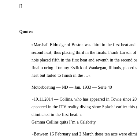
[]
Quo­tes:
»Mar­shall Eld­redge of Bos­ton was third in the first heat and 
second heat, thus pla­cing third in the finals. Frank Lar­son of 
nois pla­ced fifth in the first heat and seventh in the second o
final scoring. Tom­my Est­lick of Wau­ke­gan, Illi­nois, pla­ced s
heat but fai­led to finish in the …«
Motor­boating — ND — Jan. 1933 — Sei­te 40
»19.11.2014 — Coll­ins, who has appeared in Towie sin­ce 20
appeared in the ITV rea­li­ty diving show Splash! ear­lier this
eli­mi­na­ted in the first heat. «
Gem­ma Coll­ins quits I’m a Celebrity
»Bet­ween 16 Febru­ary and 2 March the­se ten acts were eli­mi­n