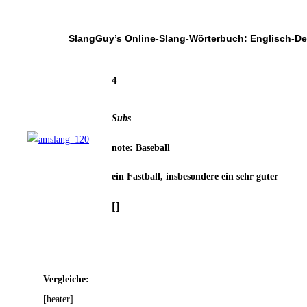
SlangGuy’s Online-Slang-Wör­ter­buch: Englisch-D
4
Subs
note: Base­ball
ein Fast­ball, ins­be­son­de­re ein sehr guter
[]
Ver­glei­che:
[hea­ter]