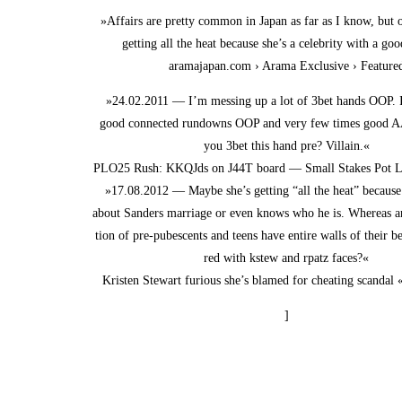
»Affairs are pret­ty com­mon in Japan as far as I know, but o
get­ting all the heat becau­se she’s a cele­bri­ty with a g
aramajapan.com › Ara­ma Exclu­si­ve › Feature
»24.02.2011 — I’m mes­sing up a lot of 3bet hands OOP. I
good con­nec­ted rundowns OOP and very few times good 
you 3bet this hand pre? Villain.«
PLO25 Rush: KKQJds on J44T board — Small Sta­kes Pot
»17.08.2012 — May­be she’s get­ting “all the heat” becau­s
about San­ders mar­ria­ge or even knows who he is. Whe­re­as an
ti­on of pre-pube­s­cents and teens have enti­re walls of their b
red with kstew and rpatz faces?«
Kris­ten Ste­wart furious she’s bla­med for chea­ting scan­da
]