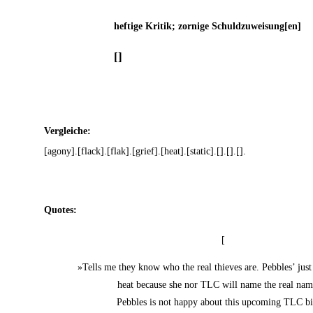
hef­ti­ge Kri­tik; zor­ni­ge Schuldzuweisung[en]
[]
Ver­glei­che:
[agony].[flack].[flak].[grief].[heat].[static].[].[].[].
Quo­tes:
[
»Tells me they know who the real thie­ves are. Peb­bles’ just g
heat becau­se she nor TLC will name the real nam
Peb­bles is not hap­py about this upco­ming TLC b