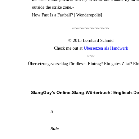
out­side the strike zone.«
How Fast Is a Fast­ball? | Wonderopolis]
~~~~~~~~~~~~~~~
© 2013 Bern­hard Schmid
Check me out at
Über­set­zen als Handwerk
~~~
Über­set­zungs­vor­schlag für die­sen Ein­trag? Ein gutes Zitat? E
SlangGuy’s Online-Slang-Wör­ter­buch: Englisch-D
5
Subs