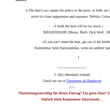
[»The heat’s on« means the poli­ce or the press, or both, are 
acti­ve in crime sup­pres­si­on and expo­sure. DeSo­la, Crim
»I think the heat will be too much.«
MASQUERADE (Movie, Buch: Dick Wolf, 19
»If you can’t stand the heat, get out of the kitch
Kom­men­tar beim Kar­ten­spie­len, wenn ein ande­rer pa
]
~~~~~~~~~~~~~~~
© 2013 Bern­hard Schmid
Check me out at
Über­set­zen als Handwerk
~~~
Über­set­zungs­vor­schlag für die­sen Ein­trag? Ein gutes Zitat? 
Ein­fach einen Kom­men­tar hin­ter­las­sen…