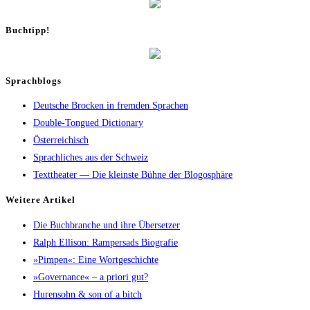
Buch­tipp!
Sprachblogs
Deutsche Brocken in fremden Sprachen
Double-Tongued Dictionary
Österreichisch
Sprachliches aus der Schweiz
Texttheater — Die kleinste Bühne der Blogosphäre
Wei­te­re Artikel
Die Buch­bran­che und ihre Übersetzer
Ralph Elli­son: Ram­pers­ads Biografie
»Pim­pen«: Eine Wortgeschichte
»Gover­nan­ce« – a prio­ri gut?
Huren­sohn & son of a bitch