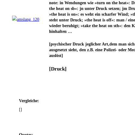
note: in Wen­dun­gen wie »turn on the heat«: 
the heat on sb«: jn unter Druck set­zen; jm D
»the heat is on«: es weht ein schar­fer Wind; »t
steht unter Druck; »the heat is off«: man / eine 
wie­der beru­higt; »take the heat on sth«: den 
hinhalten …
[psy­chi­scher Druck jeg­li­cher Art,dem man sich 
aus­ge­setzt sieht, den z.B. eine Poli­zei- oder Medi
auslöst]
[Druck]
Ver­glei­che:
[]
Quo­tes: