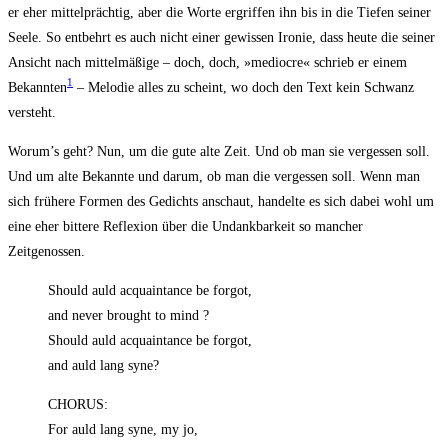
er eher mit­tel­präch­tig, aber die Wor­te ergrif­fen ihn bis in die Tie­fen sei­ner
See­le. So ent­behrt es auch nicht einer gewis­sen Iro­nie, dass heu­te die sei­ner
Ansicht nach mit­tel­mä­ßi­ge – doch, doch, »medio­cre« schrieb er einem
1
Bekann­ten
– Melo­die alles zu scheint, wo doch den Text kein Schwanz
versteht.
Worum’s geht? Nun, um die gute alte Zeit. Und ob man sie ver­ges­sen soll.
Und um alte Bekann­te und dar­um, ob man die ver­ges­sen soll. Wenn man
sich frü­he­re For­men des Gedichts anschaut, han­del­te es sich dabei wohl um
eine eher bit­te­re Refle­xi­on über die Undank­bar­keit so man­cher
Zeitgenossen.
Should auld acquain­tance be forgot,
and never brought to mind ?
Should auld acquain­tance be forgot,
and auld lang syne?
CHORUS:
For auld lang syne, my jo,