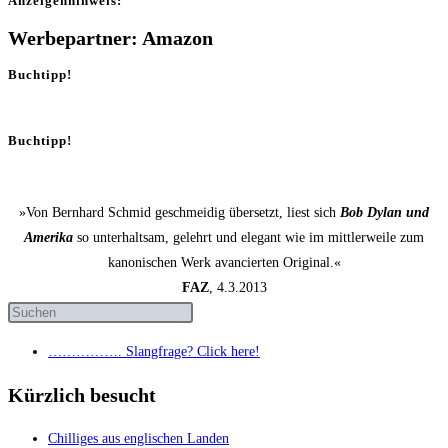
Anzei­gen­hin­weis:
Werbepartner: Amazon
Buchtipp!
Buchtipp!
»Von Bernhard Schmid geschmeidig übersetzt, liest sich
Bob Dylan und
Amerika
so unterhaltsam, gelehrt und elegant wie im mittlerweile zum
kanonischen Werk avancierten Original.«
FAZ
, 4.3.2013
……………. Slang­fra­ge? Click here!
Kürzlich besucht
Chil­li­ges aus eng­li­schen Landen