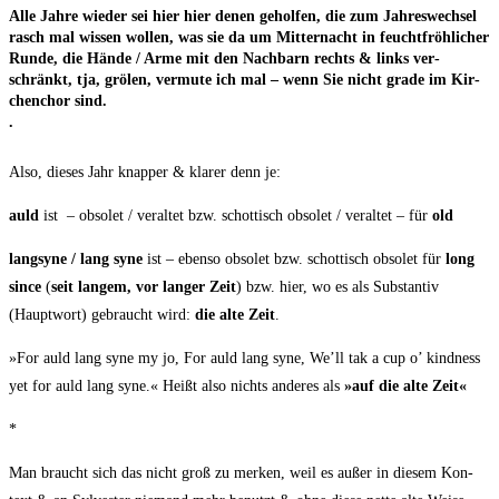
Alle Jah­re wie­der sei hier hier denen gehol­fen, die zum Jah­res­wech­sel
rasch mal wis­sen wol­len, was sie da um Mit­ter­nacht in feucht­fröh­li­cher
Run­de, die Hän­de / Arme mit den Nach­barn rechts & links ver­
schränkt, tja, grö­len, ver­mu­te ich mal – wenn Sie nicht gra­de im Kir­
chen­chor sind.
.
Also, die­ses Jahr knap­per & kla­rer denn je:
auld
ist – obso­let / ver­al­tet bzw. schot­tisch obso­let / ver­al­tet – für
old
lang­sy­ne / lang syne
ist – eben­so obso­let bzw. schot­tisch obso­let für
long
sin­ce
(
seit lan­gem, vor lan­ger Zeit
) bzw. hier, wo es als Sub­stan­tiv
(Haupt­wort) gebraucht wird:
die alte Zeit
.
»For auld lang syne my jo, For auld lang syne, We’ll tak a cup o’ kind­ness
yet for auld lang syne.« Heißt also nichts ande­res als
»auf die alte Zeit«
*
Man braucht sich das nicht groß zu mer­ken, weil es außer in die­sem Kon­