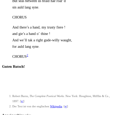
But seas bet­ween us braid hae roar’d
sin auld lang syne.
CHORUS
And there’s a hand, my trus­ty fiere !
and gie’s a hand o’ thine !
And we’ll tak a right gude-wil­ly waught,
for auld lang syne.
2
CHORUS
Guten Rutsch!
Robert Burns,
The Com­ple­te Poe­ti­cal Works
. New York: Hough­ton, Miff­lin & Co.,
1897.
[
↩
]
Der Text ist von der eng­li­schen
Wiki­pe­dia
.
[
↩
]