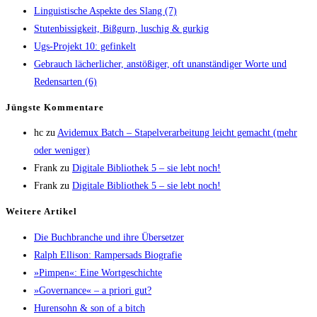
Lin­gu­is­ti­sche Aspek­te des Slang (7)
Stu­ten­bis­sig­keit, Biß­gurn, luschig & gurkig
Ugs-Pro­jekt 10: gefinkelt
Gebrauch lächer­li­cher, anstö­ßi­ger, oft unan­stän­di­ger Wor­te und
Redens­ar­ten (6)
Jüngs­te Kommentare
hc
zu
Avi­de­mux Batch – Sta­pel­ver­ar­bei­tung leicht gemacht (mehr
oder weniger)
Frank
zu
Digi­ta­le Biblio­thek 5 – sie lebt noch!
Frank
zu
Digi­ta­le Biblio­thek 5 – sie lebt noch!
Wei­te­re Artikel
Die Buch­bran­che und ihre Übersetzer
Ralph Elli­son: Ram­pers­ads Biografie
»Pim­pen«: Eine Wortgeschichte
»Gover­nan­ce« – a prio­ri gut?
Huren­sohn & son of a bitch