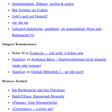
Stu­ten­bis­sig­keit, Biß­gurn, luschig & gurkig
Mal Tache­les mit Fraktur
Geht’s auch auf Deutsch?
top: the top
Gebrauch lächer­li­cher, anstö­ßi­ger, oft unan­stän­di­ger Wor­te und
Redens­ar­ten (6)
Jüngs­te Kommentare
Rober M
zu
Scans­core — soll wohl ’n Scherz sein
SlangGuy
zu
Avi­de­mux Batch – Sta­pel­ver­ar­bei­tung leicht gemacht
(mehr oder weniger)
SlangGuy
zu
Digi­ta­le Biblio­thek 5 – sie lebt noch!
Wei­te­re Artikel
Die Buch­bran­che und ihre Übersetzer
Ralph Elli­son: Ram­pers­ads Biografie
»Pim­pen«: Eine Wortgeschichte
»Gover­nan­ce« – a prio­ri gut?