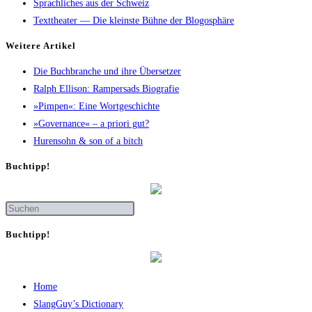
Sprachliches aus der Schweiz
Texttheater — Die kleinste Bühne der Blogosphäre
Wei­te­re Artikel
Die Buch­bran­che und ihre Übersetzer
Ralph Elli­son: Ram­pers­ads Biografie
»Pim­pen«: Eine Wortgeschichte
»Gover­nan­ce« – a prio­ri gut?
Huren­sohn & son of a bitch
Buch­tipp!
Buch­tipp!
Home
SlangGuy’s Dic­tion­a­ry