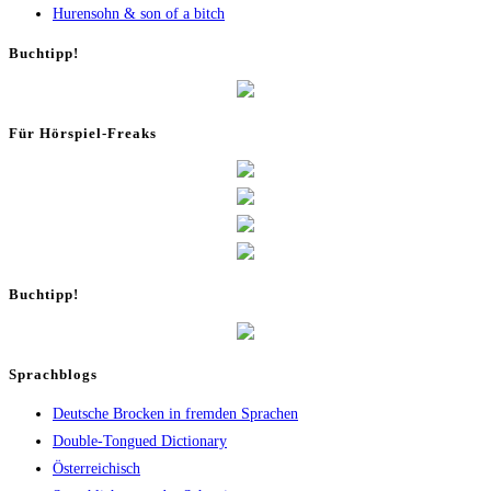
Huren­sohn & son of a bitch
Buch­tipp!
Für Hör­spiel-Freaks
Buch­tipp!
Sprachblogs
Deutsche Brocken in fremden Sprachen
Double-Tongued Dictionary
Österreichisch