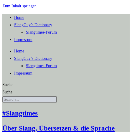
Zum Inhalt springen
Home
SlangGuy’s Dic­tion­a­ry
Slang­times-Forum
Impres­sum
Home
SlangGuy’s Dic­tion­a­ry
Slang­times-Forum
Impres­sum
Suche
Suche
#Slangtimes
Über Slang, Übersetzen & die Sprache