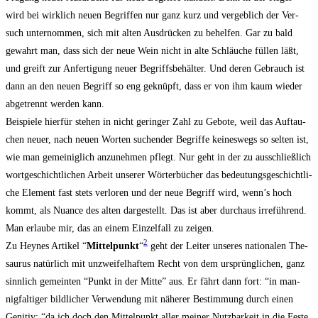
wird bei wirk­lich neu­en Begrif­fen nur ganz kurz und ver­geb­lich der Ver­
such unter­nom­men, sich mit alten Aus­drü­cken zu behel­fen. Gar zu bald
gewahrt man, dass sich der neue Wein nicht in alte Schläu­che fül­len läßt,
und greift zur Anfer­ti­gung neu­er Begriffs­be­häl­ter. Und deren Gebrauch ist
dann an den neu­en Begriff so eng geknüpft, dass er von ihm kaum wie­der
abge­trennt wer­den kann.
Bei­spie­le hier­für ste­hen in nicht gerin­ger Zahl zu Gebo­te, weil das Auf­tau­
chen neu­er, nach neu­en Wor­ten suchen­der Begrif­fe kei­nes­wegs so sel­ten ist,
wie man gemei­nig­lich anzu­neh­men pflegt. Nur geht in der zu aus­schließ­lich
wort­ge­schicht­li­chen Arbeit unse­rer Wör­ter­bü­cher das bedeu­tungs­ge­schicht­li­
che Ele­ment fast stets ver­lo­ren und der neue Begriff wird, wenn’s hoch
kommt, als Nuan­ce des alten dar­ge­stellt. Das ist aber durch­aus irre­füh­rend.
Man erlau­be mir, das an einem Ein­zel­fall zu zeigen.
2
Zu Heynes Arti­kel “
Mit­tel­punkt
“
geht der Lei­ter unse­res natio­na­len The­
sau­rus natür­lich mit unzwei­fel­haf­tem Recht von dem ursprüng­li­chen, ganz
sinn­lich gemein­ten “Punkt in der Mit­te” aus. Er fährt dann fort: “in man­
nig­fal­ti­ger bild­li­cher Ver­wen­dung mit nähe­rer Bestim­mung durch einen
Geni­tiv: “da ich doch den Mit­tel­punkt aller mei­ner Nutz­bar­keit in die Fes­te