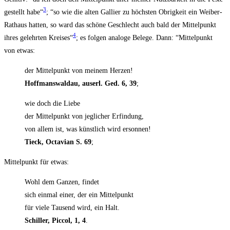
3
gestellt habe“
; “so wie die alten Gal­li­er zu höchs­ten Obrig­keit ein Wei­ber-
Rat­haus hat­ten, so ward das schö­ne Geschlecht auch bald der Mit­tel­punkt
4
ihres gelehr­ten Krei­ses“
; es fol­gen ana­lo­ge Bele­ge. Dann: “Mit­tel­punkt
von etwas:
der Mit­tel­punkt von mei­nem Herzen!
Hoff­mans­wald­au, aus­erl. Ged. 6, 39
;
wie doch die Liebe
der Mit­tel­punkt von jeg­li­cher Erfindung,
von allem ist, was künst­lich wird ersonnen!
Tieck, Octa­vi­an S. 69
;
Mit­tel­punkt für etwas:
Wohl dem Gan­zen, findet
sich ein­mal einer, der ein Mittelpunkt
für vie­le Tau­send wird, ein Halt.
Schil­ler, Pic­col, 1, 4
.