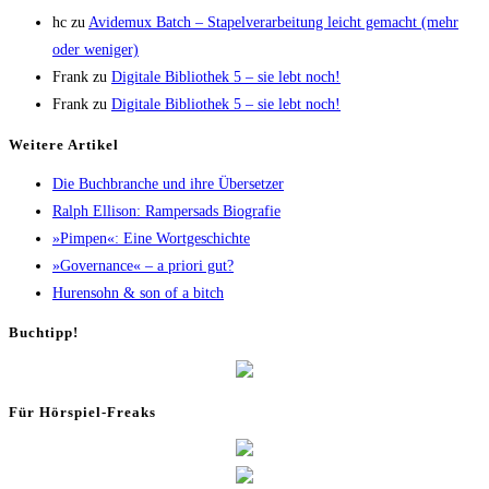
hc
zu
Avi­de­mux Batch – Sta­pel­ver­ar­bei­tung leicht gemacht (mehr
oder weniger)
Frank
zu
Digi­ta­le Biblio­thek 5 – sie lebt noch!
Frank
zu
Digi­ta­le Biblio­thek 5 – sie lebt noch!
Wei­te­re Artikel
Die Buch­bran­che und ihre Übersetzer
Ralph Elli­son: Ram­pers­ads Biografie
»Pim­pen«: Eine Wortgeschichte
»Gover­nan­ce« – a prio­ri gut?
Huren­sohn & son of a bitch
Buch­tipp!
Für Hör­spiel-Freaks