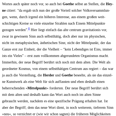
Wor­tes auch spä­ter noch vor, so auch bei
Goe­the
selbst an Stel­len, die
Hey­
ne
citiert: “da ergab sich nun der gro­ße Vor­teil sol­cher Volks­ver­samm­lun­
gen, wenn, durch irgend ein höhe­res Inter­es­se, aus einem gro­ßen weit­
schich­ti­gen Krei­se so vie­le ein­zel­ne Strah­len nach Einem Mit­tel­punk­te
8
gezo­gen wer­den”.
Hier liegt ein­fach das alte cen­trum gra­vi­ta­tio­nis vor,
zwar in gewis­sem Sinn auch selbst­thä­tig, doch aber nur im phy­si­schen,
nicht im meta­phy­si­schen, ästhe­ti­schen Sinn; nicht der Mit­tel­punkt, der das
Gan­ze erst zur Ein­heit, der die Viel­heit – “kein Leben­di­ges ist Eins, immer
ists ein Vie­les” – erst zum voll­kom­men abge­run­de­ten Orga­nis­mus macht.
Immer­hin, der neue Begriff berührt sich noch mit dem alten. Die Welt als
geord­ne­ter Kos­mus, von einem selbst­thä­ti­gen Cen­trum aus regiert – das war
ja auch die Vor­stel­lung, die
Her­der
und
Goe­the
beseel­te, als sie das ein­zel­
ne Kunst­werk als eine Welt für sich auf­fass­ten und eben des­halb einen
beherr­schen­den »
Mit­tel­punkt
« for­der­ten. Der neue Begriff berührt sich
mit dem alten und des­halb kann das Wort auch noch im alten Sin­ne
gebraucht wer­den, nach­dem es eine spe­zi­fi­sche Prä­gung erhal­ten hat. Ist
aber der Begriff, dem das neue Wort dient, in noch wei­te­rem, tie­fe­rem Sinn
»neu«, so ver­nich­tet er (wie wir schon sag­ten) die frü­he­ren Mög­lich­kei­ten