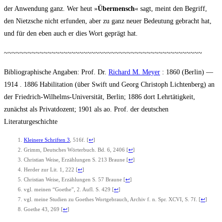
der Anwen­dung ganz. Wer heut »
Über­mensch
« sagt, meint den Begriff,
den Nietz­sche nicht erfun­den, aber zu ganz neu­er Bedeu­tung gebracht hat,
und für den eben auch er dies Wort geprägt hat.
~~~~~~~~~~~~~~~~~~~~~~~~~~~~~~~~~~~~~~~~~~~~~~~~~~
Biblio­gra­phi­sche Anga­ben: Prof. Dr.
Richard M. Mey­er
: 1860 (Ber­lin) —
1914 . 1886 Habi­li­ta­ti­on (über Swift und Georg Chris­toph Lich­ten­berg) an
der Fried­rich-Wil­helms-Uni­ver­si­tät, Ber­lin; 1886 dort Lehr­tä­tig­keit,
zunächst als Pri­vat­do­zent; 1901 als ao. Prof. der deut­schen
Literaturgeschichte
Klei­ne­re Schrif­ten 3
, 516f.
[
↩
]
Grimm, Deut­sches Wör­ter­buch. Bd. 6, 2406
[
↩
]
Chris­ti­an Wei­se, Erzäh­lun­gen S. 213 Brau­ne
[
↩
]
Her­der zur Lit. 1, 222
[
↩
]
Chris­ti­an Wei­se, Erzäh­lun­gen S. 57 Brau­ne
[
↩
]
vgl. mei­nen “Goe­the”, 2. Aufl. S. 429
[
↩
]
vgl. mei­ne Stu­di­en zu Goe­thes Wort­ge­brauch, Archiv f. n. Spr. XCVI, S. 7f.
[
↩
]
Goe­the 43, 269
[
↩
]