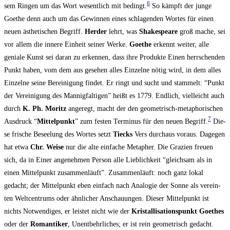
6
sem Rin­gen um das Wort wesent­lich mit bedingt.
So kämpft der jun­ge
Goe­the denn auch um das Gewin­nen eines schla­gen­den Wor­tes für einen
neu­en ästhe­ti­schen Begriff.
Her­der
lehrt, was
Shake­speare
groß mache, sei
vor allem die inne­re Ein­heit sei­ner Wer­ke.
Goe­the
erkennt wei­ter, alle
genia­le Kunst sei dar­an zu erken­nen, dass ihre Pro­duk­te Einen herr­schen­den
Punkt haben, vom dem aus gese­hen alles Ein­zel­ne nötig wird, in dem alles
Ein­zel­ne sei­ne Berei­ni­gung fin­det. Er ringt und sucht und stam­melt: “Punkt
der Ver­ei­ni­gung des Man­nig­fal­ti­gen” heißt es 1779. End­lich, viel­leicht auch
durch
K. Ph. Moritz
ange­regt, macht der den geo­me­trisch-meta­pho­ri­schen
7
Aus­druck “
Mit­tel­punkt
” zum fes­ten Ter­mi­nus für den neu­en Begriff.
Die­
se fri­sche Besee­lung des Wor­tes setzt
Tiecks
Vers durch­aus vor­aus. Dage­gen
hat etwa
Chr. Wei­se
nur die alte ein­fa­che Meta­pher. Die Gra­zi­en freu­en
sich, da in Einer ange­neh­men Per­son alle Lieb­lich­keit “gleich­sam als in
einen Mit­tel­punkt zusam­men­läuft”. Zusam­men­läuft: noch ganz lokal
gedacht; der Mit­tel­punkt eben ein­fach nach Ana­lo­gie der Son­ne als ver­ein­
ten Welt­cen­trums oder ähn­li­cher Anschau­un­gen. Die­ser Mit­tel­punkt ist
nichts Not­wen­di­ges, er leis­tet nicht wie der
Kris­tal­li­sa­ti­ons­punkt Goe­thes
oder der
Roman­ti­ker
, Unent­behr­li­ches; er ist rein geo­me­trisch gedacht.