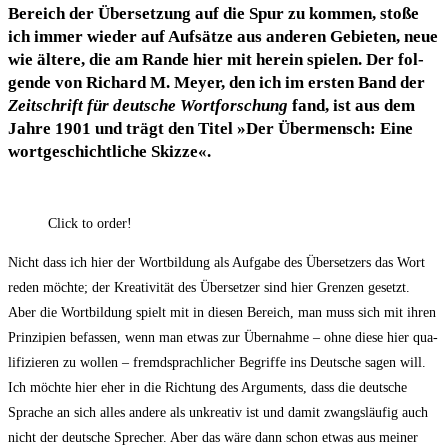
Bereich der Über­set­zung auf die Spur zu kom­men, sto­ße
ich immer wie­der auf Auf­sät­ze aus ande­ren Gebie­ten, neue
wie älte­re, die am Ran­de hier mit her­ein spie­len. Der fol­
gen­de von Richard M. Mey­er, den ich im ers­ten Band der
Zeit­schrift für deut­sche Wort­for­schung
fand, ist aus dem
Jah­re 1901 und trägt den Titel »Der Über­mensch: Eine
wort­ge­schicht­li­che Skizze«.
Click to order!
Nicht dass ich hier der Wort­bil­dung als Auf­ga­be des Über­set­zers das Wort
reden möch­te; der Krea­ti­vi­tät des Über­set­zer sind hier Gren­zen gesetzt.
Aber die Wort­bil­dung spielt mit in die­sen Bereich, man muss sich mit ihren
Prin­zi­pi­en befas­sen, wenn man etwas zur Über­nah­me – ohne die­se hier qua­
li­fi­zie­ren zu wol­len – fremd­sprach­li­cher Begrif­fe ins Deut­sche sagen will.
Ich möch­te hier eher in die Rich­tung des Argu­ments, dass die deut­sche
Spra­che an sich alles ande­re als unkrea­tiv ist und damit zwangs­läu­fig auch
nicht der deut­sche Spre­cher. Aber das wäre dann schon etwas aus mei­ner