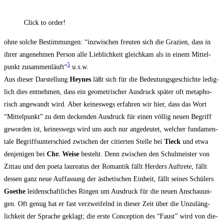
Click to order!
ohne sol­che Bestim­mun­gen: “inzwi­schen freu­ten sich die Gra­zi­en, dass in
ihrer ange­neh­men Per­son alle Lieb­lich­keit gleich­kam als in einem Mit­tel­
5
punkt zusam­men­läuft“
u.s.w.
Aus die­ser Dar­stel­lung
Heynes
läßt sich für die Bedeu­tungs­ge­schich­te ledig­
lich dies ent­neh­men, dass ein geo­me­tri­scher Aus­druck spä­ter oft meta­pho­
risch ange­wandt wird. Aber kei­nes­wegs erfah­ren wir hier, dass das Wort
“Mit­tel­punkt” zu dem decken­den Aus­druck für einen völ­lig neu­en Begriff
gewor­den ist, kei­nes­wegs wird uns auch nur ange­deu­tet, wel­cher fun­da­men­
ta­le Begriffs­un­ter­schied zwi­schen der citier­ten Stel­le bei
Tieck
und etwa
den­je­ni­gen bei
Chr. Wei­se
besteht. Denn zwi­schen den Schul­meis­ter von
Zit­tau und den poe­ta lau­rea­tus der Roman­tik fällt Her­ders Auf­tre­te, fällt
des­sen ganz neue Auf­fas­sung der ästhe­ti­schen Ein­heit, fällt sei­nes Schü­lers
Goe­the
lei­den­schaft­li­ches Rin­gen um Aus­druck für die neu­en Anschau­un­
gen. Oft genug hat er fast ver­zwei­felnd in die­ser Zeit über die Unzu­läng­
lich­keit der Spra­che geklagt; die ers­te Con­cep­ti­on des “Faust” wird von die­