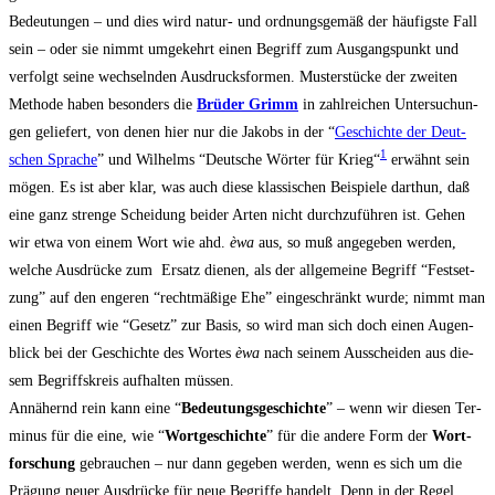
Bedeu­tun­gen – und dies wird natur- und ord­nungs­ge­mäß der häu­figs­te Fall
sein – oder sie nimmt umge­kehrt einen Begriff zum Aus­gangs­punkt und
ver­folgt sei­ne wech­seln­den Aus­drucks­for­men. Mus­ter­stü­cke der zwei­ten
Metho­de haben beson­ders die
Brü­der Grimm
in zahl­rei­chen Unter­su­chun­
gen gelie­fert, von denen hier nur die Jakobs in der “
Geschich­te der Deut­
1
schen Spra­che
” und Wil­helms “Deut­sche Wör­ter für Krieg“
erwähnt sein
mögen. Es ist aber klar, was auch die­se klas­si­schen Bei­spie­le darthun, daß
eine ganz stren­ge Schei­dung bei­der Arten nicht durch­zu­füh­ren ist. Gehen
wir etwa von einem Wort wie ahd.
èwa
aus, so muß ange­ge­ben wer­den,
wel­che Aus­drü­cke zum Ersatz die­nen, als der all­ge­mei­ne Begriff “Fest­set­
zung” auf den enge­ren “recht­mä­ßi­ge Ehe” ein­ge­schränkt wur­de; nimmt man
einen Begriff wie “Gesetz” zur Basis, so wird man sich doch einen Augen­
blick bei der Geschich­te des Wor­tes
èwa
nach sei­nem Aus­schei­den aus die­
sem Begriffs­kreis auf­hal­ten müssen.
Annä­hernd rein kann eine “
Bedeu­tungs­ge­schich­te
” – wenn wir die­sen Ter­
mi­nus für die eine, wie “
Wort­ge­schich­te
” für die ande­re Form der
Wort­
for­schung
gebrau­chen – nur dann gege­ben wer­den, wenn es sich um die
Prä­gung neu­er Aus­drü­cke für neue Begrif­fe han­delt. Denn in der Regel