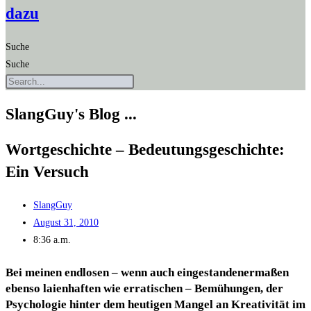
dazu
Suche
Suche
SlangGuy's Blog ...
Wort­ge­schich­te – Bedeu­tungs­ge­schich­te:
Ein Versuch
SlangGuy
August 31, 2010
8:36 a.m.
Bei mei­nen end­lo­sen – wenn auch ein­ge­stan­de­ner­ma­ßen
eben­so lai­en­haf­ten wie erra­ti­schen – Bemü­hun­gen, der
Psy­cho­lo­gie hin­ter dem heu­ti­gen Man­gel an Krea­ti­vi­tät im