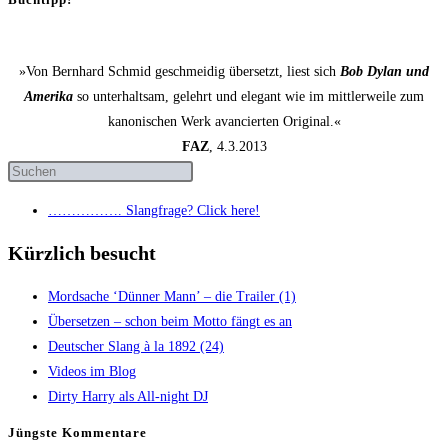
»Von Bernhard Schmid geschmeidig übersetzt, liest sich
Bob Dylan und
Amerika
so unterhaltsam, gelehrt und elegant wie im mittlerweile zum
kanonischen Werk avancierten Original.«
FAZ
, 4.3.2013
……………. Slang­fra­ge? Click here!
Kürzlich besucht
Mord­sa­che ‘Dün­ner Mann’ – die Trai­ler (1)
Über­set­zen – schon beim Mot­to fängt es an
Deut­scher Slang à la 1892 (24)
Vide­os im Blog
Dir­ty Har­ry als All-night DJ
Jüngs­te Kommentare