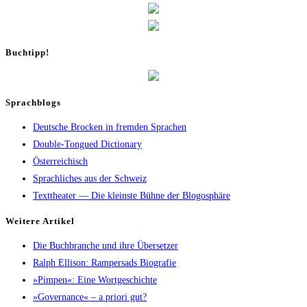
Buch­tipp!
Sprachblogs
Deutsche Brocken in fremden Sprachen
Double-Tongued Dictionary
Österreichisch
Sprachliches aus der Schweiz
Texttheater — Die kleinste Bühne der Blogosphäre
Wei­te­re Artikel
Die Buch­bran­che und ihre Übersetzer
Ralph Elli­son: Ram­pers­ads Biografie
»Pim­pen«: Eine Wortgeschichte
»Gover­nan­ce« – a prio­ri gut?