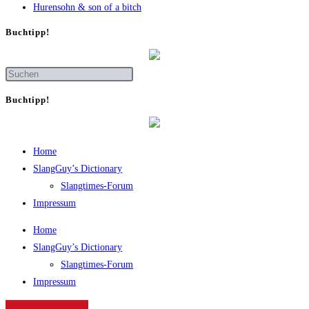
Huren­sohn & son of a bitch
Buch­tipp!
Buch­tipp!
Home
SlangGuy’s Dic­tion­a­ry
Slang­times-Forum
Impres­sum
Home
SlangGuy’s Dic­tion­a­ry
Slang­times-Forum
Impres­sum