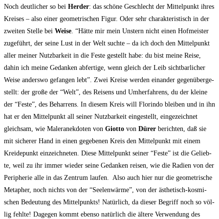
Noch deut­li­cher so bei
Her­der
: das schö­ne Geschlecht der Mit­tel­punkt ihres
Krei­ses – also einer geo­me­tri­schen Figur. Oder sehr cha­rak­te­ris­tisch in der
zwei­ten Stel­le bei
Wei­se
. “Hät­te mir mein Unstern nicht einen Hof­meis­ter
zuge­führt, der sei­ne Lust in der Welt such­te – da ich doch den Mit­tel­punkt
aller mei­ner Nutz­bar­keit in die Fes­te gestellt habe: du bist mei­ne Rei­se,
dahin ich mei­ne Gedan­ken abfer­ti­ge, wenn gleich der Leib sicht­bar­li­cher
Wei­se anders­wo gefan­gen lebt”. Zwei Krei­se wer­den ein­an­der gegen­über­ge­
stellt: der gro­ße der “Welt”, des Rei­sens und Umher­fah­rens, du der klei­ne
der “Fes­te”, des Behar­rens. In die­sem Kreis will Flor­in­do blei­ben und in ihn
hat er den Mit­tel­punkt all sei­ner Nutz­bar­keit ein­ge­stellt, ein­ge­zeich­net
gleich­sam, wie Maler­an­ek­do­ten von
Giot­to
von
Dürer
berich­ten, daß sie
mit siche­rer Hand in einen gege­be­nen Kreis den Mit­tel­punkt mit einem
Krei­de­punkt ein­zeich­ne­ten. Die­se Mit­tel­punkt sei­ner “Fes­te” ist die Gelieb­
te, weil zu ihr immer wie­der sei­ne Gedan­ken rei­sen, wie die Radi­en von der
Peri­phe­rie alle in das Zen­trum lau­fen. Also auch hier nur die geo­me­tri­sche
Meta­pher, noch nichts von der “See­len­wär­me”, von der ästhe­tisch-kos­mi­
schen Bedeu­tung des Mit­tel­punkts! Natür­lich, da die­ser Begriff noch so völ­
lig fehl­te! Dage­gen kommt eben­so natür­lich die älte­re Ver­wen­dung des