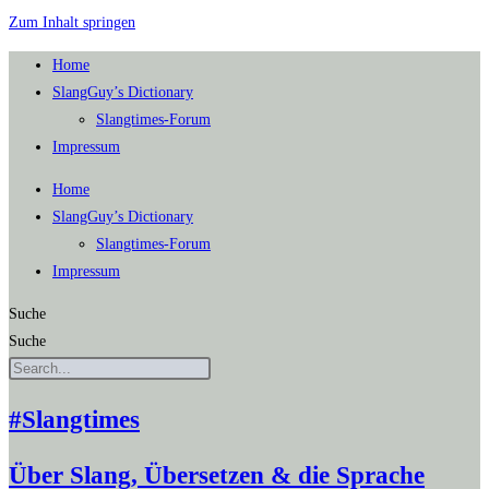
Zum Inhalt springen
Home
SlangGuy’s Dic­tion­a­ry
Slang­times-Forum
Impres­sum
Home
SlangGuy’s Dic­tion­a­ry
Slang­times-Forum
Impres­sum
Suche
Suche
#Slangtimes
Über Slang, Übersetzen & die Sprache