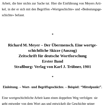
Arbeit, die hier nichts zur Sache tut. Hier die Ein­füh­rung von Mey­ers Arti­
kel, in der er sich mit den Begrif­fen »Wort­ge­schich­te« und »Bedeu­tungs­ge­
schich­te« befasst.
*
Richard M. Mey­er – Der Über­mensch. Eine wort­ge­
schicht­li­che Skiz­ze (Aus­zug)
Zeit­schrift für deut­sche Wortforschung
Ers­ter Band
Straß­burg: Ver­lag von Karl J. Trüb­ner, 1901
*
Ein­lei­tung. – Wort- und Begriffs­ge­schich­te. – Bei­spiel: “Mit­tel­punkt”.
Eine wort­ge­schicht­li­che Arbeit kann einen dop­pel­ten Weg ver­fol­gen: sie
geht ent­we­der von dem Wort aus und ent­wi­ckelt die Geschich­te sei­ner