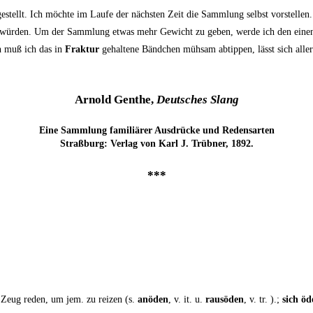
ge­stellt. Ich möch­te im Lau­fe der nächs­ten Zeit die Samm­lung selbst vor­stel­l
n wür­den. Um der Samm­lung etwas mehr Gewicht zu geben, wer­de ich den einen o
ch muß ich das in
Frak­tur
gehal­te­ne Bänd­chen müh­sam abtip­pen, lässt sich aller­
Arnold Gen­the,
Deut­sches Slang
Eine Samm­lung fami­liä­rer Aus­drü­cke und Redensarten
Straß­burg: Ver­lag von Karl J. Trüb­ner, 1892.
***
nes Zeug reden, um jem. zu rei­zen (s.
anöden
, v. it. u.
raus­öden
, v. tr. ).;
sich öd