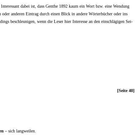
en. Inter­es­sant dabei ist, dass Gen­the 1892 kaum ein Wort bzw. eine Wen­dung
der ande­ren Ein­trag durch einen Blick in ande­re Wör­ter­bü­cher oder ins
dings beschleu­ni­gen, wenn die Leser hier Inter­es­se an den ein­schlä­gi­gen Sei­
[Sei­te 40]
en
– sich langweilen.