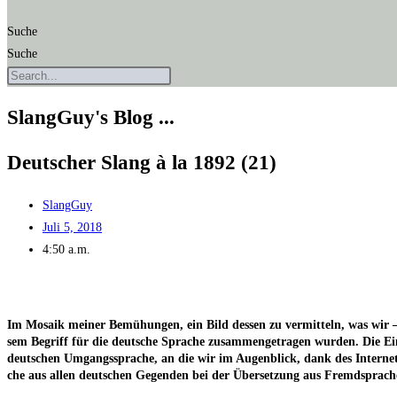
Suche
Suche
SlangGuy's Blog ...
Deut­scher Slang à la 1892 (21)
SlangGuy
Juli 5, 2018
4:50 a.m.
Im Mosa­ik mei­ner Bemü­hun­gen, ein Bild des­sen zu ver­mit­teln, was wir – 
sem Begriff für die deut­sche Spra­che zusam­men­ge­tra­gen wur­den. Die Ein­l
deut­schen Umgangs­spra­che, an die wir im Augen­blick, dank des Inter­nets,
che aus allen deut­schen Gegen­den bei der Über­set­zung aus Fremd­spra­