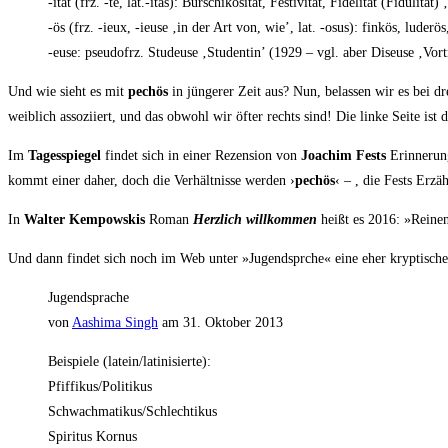
-ität (frz. ‑té, lat.-itas): Bur­schi­ko­si­tät, Fes­ti­vi­tät, Fide­li­tät (Fidu­li
‑ös (frz. ‑ieux, ‑ieu­se ‚in der Art von, wie’, lat. ‑osus): fin­kös, lude­r­ös
‑euse: pseu­do­frz. Stu­de­u­se ‚Stu­den­tin’ (1929 – vgl. aber Diseu­se ‚Vor­
Und wie sieht es mit
pechös
in jün­ge­rer Zeit aus? Nun, belas­sen wir es bei dr
weib­lich asso­zi­iert, und das obwohl wir öfter rechts sind! Die lin­ke Sei­te ist d
Im
Tages­spie­gel
fin­det sich in einer Rezen­si­on von
Joa­chim Fests
Erin­ne­run
kommt einer daher, doch die Ver­hält­nis­se wer­den ›
pechös
‹ – , die Fests Erzä
In
Wal­ter Kem­pow­skis
Roman
Herz­lich will­kom­men
heißt es 2016: »Rei­nen
Und dann fin­det sich noch im Web unter »Jugend­spr­che« eine eher kryp­ti­sche
Jugend­spra­che
von
Aashi­ma Singh
am 31. Okto­ber 2013
Bei­spie­le (latein/latinisierte):
Pfiffikus/Politikus
Schwachmatikus/Schlechtikus
Spi­ri­tus Kornus