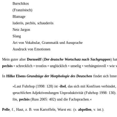
Burschikos
(Fran­zö­sisch)
Blamage
lude­r­ös, pechös, schauderös
Netz Jargon
Slang
Art von Voka­bu­lar, Gram­ma­tik und Aussprache
Aus­druck von Emotionen
Mein guter alter
Dorn­seiff
(
Der deut­sche Wort­schatz nach Sach­grup­pen
) ha
pechös
• schreck­lich • trost­los • unglück­lich • unse­lig • ver­häng­nis­voll • wie
In
Hil­ke Elsens
Grund­zü­ge der Mor­pho­lo­gie des Deut­schen
fin­det sich Inter
»Laut Fuhr­hop (1998: 128) ist
-ibel
, das sich mit Kon­fi­xen ver­bin­det, 
sprach­li­chen
Adjek­tiv­endun­gen Unpro­duk­ti­vi­tät (Fuhr­hop 1998: 130). Das
fös,
pechös
(Russ 2005: 402) und die Fachsprachen.«
Pel­le
, f., Haut, z. B. von Kar­tof­feln, Wurst etc. (s.
abpel­len
, v. int.).