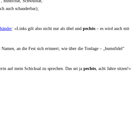
t’, Rusti­ci­tät, Schwulität;
­risch auch schauderbar);
­hän­der
: »Links gilt also nicht nur als übel und
pechös
– es wird auch mit
 Namen, an die Fest sich erin­nert, wie über die Ton­la­ge – „bums­fi­del“
rin auf mein Schick­sal zu spre­chen. Das sei ja
pechös
, acht Jah­re sitzen!«