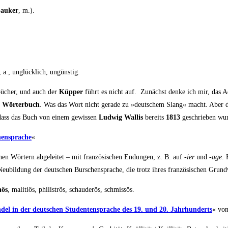
pau­ker
, m.).
, a., unglück­lich, ungünstig.
r­bü­cher, und auch der
Küp­per
führt es nicht auf. Zunächst den­ke ich mir, das Adj
er Wör­ter­buch
. Was das Wort nicht gera­de zu »deut­schem Slang« macht. Aber 
st, dass das Buch von einem gewis­sen
Lud­wig Wal­lis
bereits
1813
geschrie­ben wu
en­spra­che
«
hen Wör­tern abge­lei­tet – mit fran­zö­si­schen Endun­gen, z. B. auf
-ier
und
-age
. 
Neu­bil­dung der deut­schen Bur­schen­spra­che, die trotz ihres fran­zö­si­schen Grund­
hös
, mali­ti­ös, phi­lis­trös, schau­de­r­ös, schmissös.
­del in der deut­schen Stu­den­ten­spra­che des 19. und 20. Jahr­hun­derts
« vo