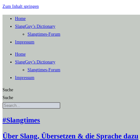
Zum Inhalt springen
Home
SlangGuy’s Dic­tion­a­ry
Slang­times-Forum
Impres­sum
Home
SlangGuy’s Dic­tion­a­ry
Slang­times-Forum
Impres­sum
Suche
Suche
#Slangtimes
Über Slang, Übersetzen & die Sprache dazu