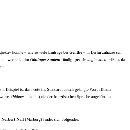
ek­tiv könn­te – wie so vie­le Ein­trä­ge bei
Gen­the
– in Ber­lin zuhau­se sein:
dann wer­de ich im
Göt­tin­ger Stu­dent
fün­dig:
pechös
unglück­lich
heißt es da;
rde.
Ein Bei­spiel ist das heu­te ins Stan­dard­deutsch gelang­te Wort „Bla­ma­
wor­tes (
blâ­mer
= tadeln) nie der fran­zö­si­schen Spra­che ange­hört hat.
n
Nor­bert Nail
(Mar­burg) fin­det sich Folgendes: