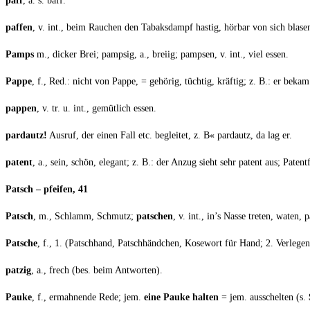
paff
, a. s. baff.
paf­fen
, v. int., beim Rau­chen den Tabaks­dampf has­tig, hör­bar von sich blase
Pamps
m., dicker Brei; pamp­sig, a., brei­ig; pamp­sen, v. int., viel essen.
Pap­pe
, f., Red.: nicht von Pap­pe, = gehö­rig, tüch­tig, kräf­tig; z. B.: er beka
pap­pen
, v. tr. u. int., gemüt­lich essen.
par­dautz!
Aus­ruf, der einen Fall etc. beglei­tet, z. B« par­dautz, da lag er.
patent
, a., sein, schön, ele­gant; z. B.: der Anzug sieht sehr patent aus; Patent­f
Patsch – pfei­fen, 41
Patsch
, m., Schlamm, Schmutz;
pat­schen
, v. int., in’s Nas­se tre­ten, waten, p
Pat­sche
, f., 1. (Patsch­hand, Patsch­händ­chen, Kose­wort für Hand; 2. Ver­le­ge
pat­zig
, a., frech (bes. beim Antworten).
Pau­ke
, f., ermah­nen­de Rede; jem.
eine Pau­ke hal­ten
= jem. aus­schel­ten (s.