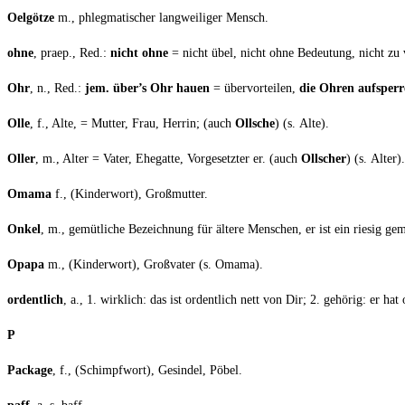
Oel­göt­ze
m., phleg­ma­ti­scher lang­wei­li­ger Mensch.
ohne
, praep., Red.:
nicht ohne
= nicht übel, nicht ohne Bedeu­tung, nicht zu v
Ohr
, n., Red.:
jem. über’s Ohr hau­en
= über­vor­tei­len,
die Ohren auf­sper­
Olle
, f., Alte, = Mut­ter, Frau, Her­rin; (auch
Oll­sche
) (s. Alte).
Oller
, m., Alter = Vater, Ehe­gat­te, Vor­ge­setz­ter er. (auch
Oll­scher
) (s. Alter).
Omama
f., (Kin­der­wort), Großmutter.
Onkel
, m., gemüt­li­che Bezeich­nung für älte­re Men­schen, er ist ein rie­sig gem
Opa­pa
m., (Kin­der­wort), Groß­va­ter (s. Omama).
ordent­lich
, a., 1. wirk­lich: das ist ordent­lich nett von Dir; 2. gehö­rig: er ha
P
Packa­ge
, f., (Schimpf­wort), Gesin­del, Pöbel.