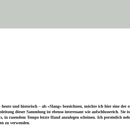
heu­te und his­to­risch – als »Slang« bezeich­nen, möch­te ich hier eine der er
ei­tung die­ser Samm­lung ist eben­so inter­es­sant wie auf­schluss­reich. Sie 
 in rasen­dem Tem­po letz­te Hand anzu­le­gen schei­nen. Ich per­sön­lich neh­
chen zu verwenden.