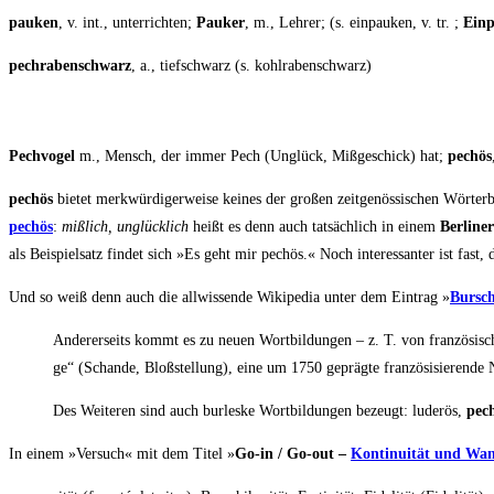
pau­ken
, v. int., unter­rich­ten;
Pau­ker
, m., Leh­rer; (s. ein­pau­ken, v. tr. ;
Ein­
pech­raben­schwarz
, a., tief­schwarz (s. kohlrabenschwarz)
Pech­vo­gel
m., Mensch, der immer Pech (Unglück, Miß­ge­schick) hat;
pechös
pechös
bie­tet merk­wür­di­ger­wei­se kei­nes der gro­ßen zeit­ge­nös­si­schen Wör­te
pechös
:
miß­lich, unglück­lich
heißt es denn auch tat­säch­lich in einem
Ber­li­n
als Bei­spiel­satz fin­det sich »Es geht mir pechös.« Noch inter­es­san­ter ist fa
Und so weiß denn auch die all­wis­sen­de Wiki­pe­dia unter dem Ein­trag »
Bur­sch
Ande­rer­seits kommt es zu neu­en Wort­bil­dun­gen – z. T. von fran­zö­si­sc
ge“ (Schan­de, Bloß­stel­lung), eine um 1750 gepräg­te fran­zö­si­s­ie­ren­de 
Des Wei­te­ren sind auch bur­les­ke Wort­bil­dun­gen bezeugt: lude­r­ös,
pec
In einem »Ver­such« mit dem Titel »
Go-in / Go-out –
Kon­ti­nui­tät und Wan