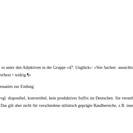
t es unter den Adjek­ti­ven in der Grup­pe »47. Unglück«: »
Von Sachen:
aus­sichts
 ver­hext • widrig ¶«
­es­san­tes zur Endung:
vgl. dis­po­ni­bel, kon­ver­ti­bel, kein pro­duk­ti­ves Suf­fix im Deut­schen. Sie ver­ste
 gilt aber nicht für ver­schie­de­ne sti­lis­tisch gepräg­te Rand­be­rei­che, z.B. insek­t