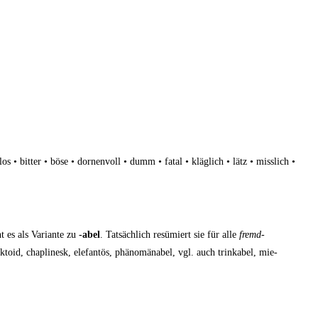
­los • bit­ter • böse • dor­nen­voll • dumm • fatal • kläg­lich • lätz • miss­lich •
ht es als Vari­an­te zu
-abel
. Tat­säch­lich resü­miert sie für alle
fremd­
o­id, chap­line­sk, ele­fan­tös, phä­no­mä­na­bel, vgl. auch trin­ka­bel, mie­