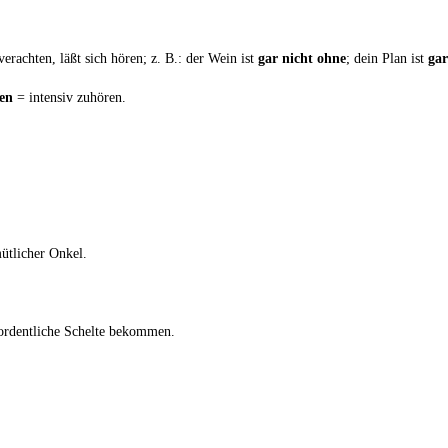
er­ach­ten, läßt sich hören; z. B.: der Wein ist
gar nicht ohne
; dein Plan ist
gar
ren
= inten­siv zuhören.
üt­li­cher Onkel.
t ordent­li­che Schel­te bekommen.