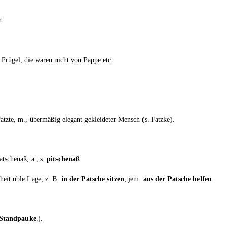
n.
m Prü­gel, die waren nicht von Pap­pe etc.
atz­te, m., über­mä­ßig ele­gant geklei­de­ter Mensch (s. Fatzke).
at­schen­aß, a., s.
pitschen­aß
.
n­heit üble Lage, z. B.
in der Pat­sche sit­zen
; jem.
aus der Pat­sche hel­fen
.
Stand­pau­ke
.).