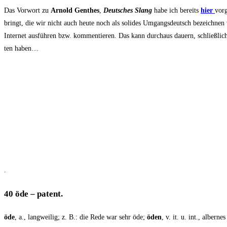
Das Vor­wort zu
Arnold Gen­thes
,
Deut­sches Slang
habe ich bereits
hier
vor­
bringt, die wir nicht auch heu­te noch als soli­des Umgangs­deutsch bezeich­ne
Inter­net aus­füh­ren bzw. kom­men­tie­ren.
Das kann durch­aus dau­ern, schließ­li
ten haben…
.
40 öde – patent.
öde
, a., lang­wei­lig; z. B.: die Rede war sehr öde;
öden
, v. it. u. int., alber­