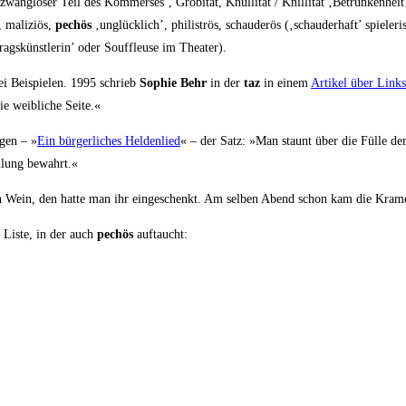
­tät) ‚zwang­lo­ser Teil des Kom­mer­ses’, Gro­bi­tät, Knül­li­tät / Knil­li­tät ‚Betrun­ken­hei
, mali­zi­ös,
pechös
‚unglück­lich’, phi­lis­trös, schau­de­r­ös (‚schau­der­haft’ spie­le
trags­künst­le­rin’ oder Souf­fleu­se im Theater).
ei Bei­spie­len. 1995 schrieb
Sophie Behr
in der
taz
in einem
Arti­kel über Links
ie weib­li­che Seite.«
­gen – »
Ein bür­ger­li­ches Hel­den­lied
« – der Satz: »Man staunt über die Fül­le der
h­lung bewahrt.«
 Wein, den hat­te man ihr ein­ge­schenkt. Am sel­ben Abend schon kam die Kra­me­
 Lis­te, in der auch
pechös
auftaucht: