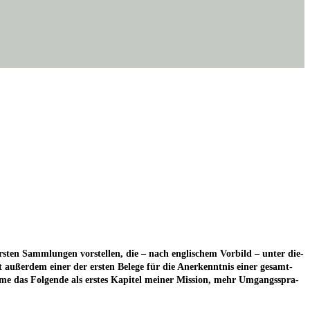
s­ten Samm­lun­gen vor­stel­len, die – nach eng­li­schem Vor­bild – unter die­
ist außer­dem einer der ers­ten Bele­ge für die Aner­kennt­nis einer gesamt­
me das Fol­gen­de als ers­tes Kapi­tel mei­ner Mis­si­on, mehr Umgangs­spra­