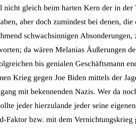
hl nicht gleich beim har­ten Kern der in de
 haben, aber doch zumin­dest bei denen, di
mend schwach­sin­ni­gen Abson­de­run­gen, z
t­wor­ten; da wären Mela­ni­as Äuße­run­gen d
ei­chen bis genia­len Geschäfts­mann end­gül
men Krieg gegen Joe Biden mit­tels der Jag
mgang mit beken­nen­den Nazis. Wer da no
e jeder hier­zu­lan­de jeder sei­ne eige­nen 
d-Fak­tor bzw. mit dem Ver­nich­tungs­krieg