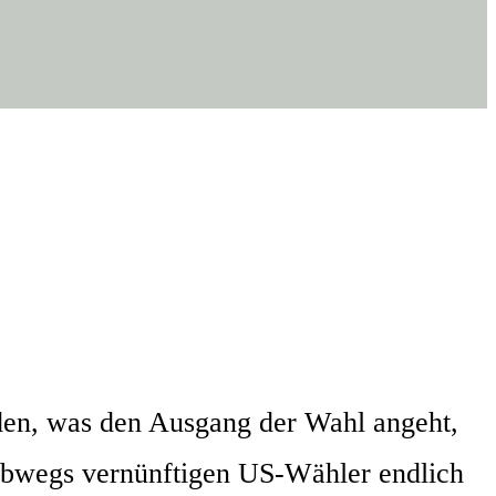
r­den, was den Aus­gang der Wahl angeht,
­wegs ver­nünf­ti­gen US-Wäh­ler end­lich