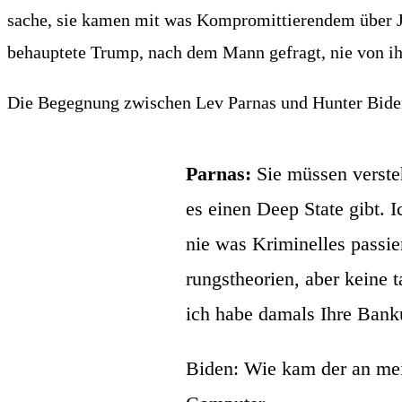
sa­che, sie kamen mit was Kom­pro­mit­tie­ren­dem über 
behaup­te­te Trump, nach dem Mann gefragt, nie von 
Die Begeg­nung zwi­schen Lev Par­nas und Hun­ter Biden 
Par­nas:
Sie müs­sen ver­st
es einen Deep Sta­te gibt. I
nie was Kri­mi­nel­les pas­s
rungs­theo­rien, aber kei­ne t
ich habe damals Ihre Bank­un
Biden: Wie kam der an mei­n