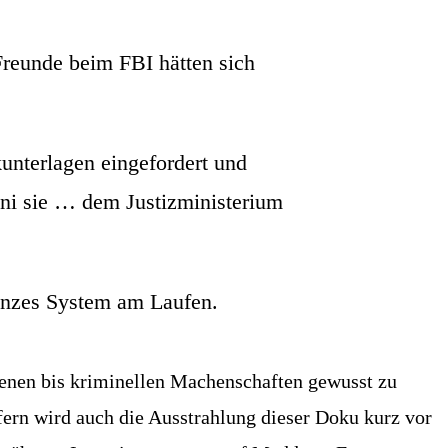
Freun­de beim FBI hät­ten sich
ter­la­gen ein­ge­for­dert und
sie … dem Jus­tiz­mi­nis­te­ri­um
gan­zes Sys­tem am Laufen.
e­nen bis kri­mi­nel­len Machen­schaf­ten gewusst zu
fern wird auch die Aus­strah­lung die­ser Doku kurz vor