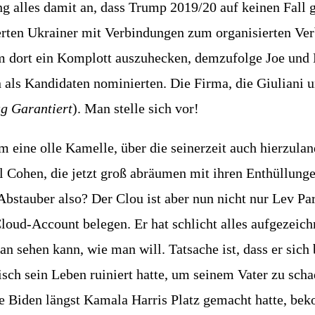
g alles damit an, dass Trump 2019/20 auf kei­nen Fall ge
er­ten Ukrai­ner mit Ver­bin­dun­gen zum orga­ni­sier­ten V
 dort ein Kom­plott aus­zu­he­cken, dem­zu­fol­ge Joe und 
als Kan­di­da­ten nomi­nier­ten. Die Fir­ma, die Giu­lia­ni 
ug
Garan­tiert
). Man stel­le sich vor!
eine olle Kamel­le, über die sei­ner­zeit auch hier­zu­lan­d
 Cohen, die jetzt groß abräu­men mit ihren Ent­hül­lun­
f­ter Abstau­ber also? Der Clou ist aber nun nicht nur Lev 
loud-Account bele­gen. Er hat schlicht alles auf­ge­zeic
an sehen kann, wie man will. Tat­sa­che ist, dass er sich b
sch sein Leben rui­niert hat­te, um sei­nem Vater zu scha
 Biden längst Kama­la Har­ris Platz gemacht hat­te, bek