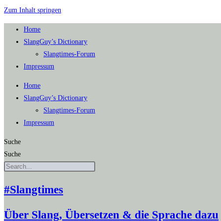
Zum Inhalt springen
Home
SlangGuy’s Dic­tion­a­ry
Slang­times-Forum
Impres­sum
Home
SlangGuy’s Dic­tion­a­ry
Slang­times-Forum
Impres­sum
Suche
Suche
#Slangtimes
Über Slang, Übersetzen & die Sprache dazu