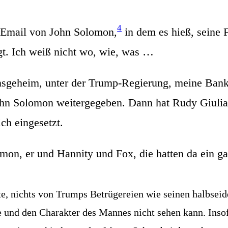
4
 Email von John Solo­mon,
in dem es hieß, sei­ne 
orgt. Ich weiß nicht wo, wie, was …
­ge­heim, unter der Trump-Regie­rung, mei­ne Bank­un­
Solo­mon wei­ter­ge­ge­ben. Dann hat Rudy Giu­lia­ni 
ich eingesetzt.
o­mon, er und Han­ni­ty und Fox, die hat­ten da ein 
, nichts von Trumps Betrü­ge­rei­en wie sei­nen halb­sei­d
e und den Cha­rak­ter des Man­nes nicht sehen kann. Inso­