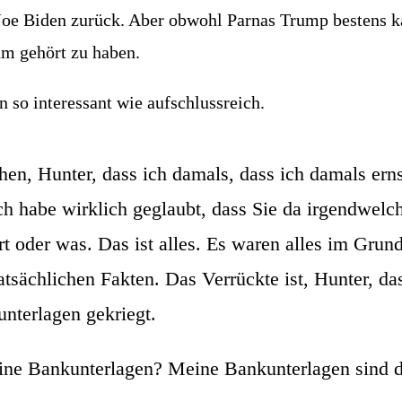
Joe Biden zurück. Aber obwohl Par­nas Trump bes­tens kan
ihm gehört zu haben.
so inter­es­sant wie aufschlussreich.
e­hen, Hun­ter, dass ich damals, dass ich damals erns
ch habe wirk­lich geglaubt, dass Sie da irgend­wel­ch
iert oder was. Das ist alles. Es waren alles im Grun
at­säch­li­chen Fak­ten. Das Ver­rück­te ist, Hun­ter, da
­ter­la­gen gekriegt.
e Bank­un­ter­la­gen? Mei­ne Bank­un­ter­la­gen sin