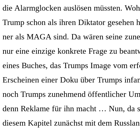
die Alarm­glo­cken aus­lö­sen müss­ten. Wo
Trump schon als ihren Dik­ta­tor gese­hen
ner als MAGA sind. Da wären sei­ne zuneh­
nur eine ein­zi­ge kon­kre­te Fra­ge zu bean
eines Buches, das Trumps Image vom erfolg­r
Erschei­nen einer Doku über Trumps infa­
noch Trumps zuneh­mend öffent­li­cher U
denn Rekla­me für ihn macht … Nun, da soll­t
die­sem Kapi­tel zunächst mit dem Russ­lan