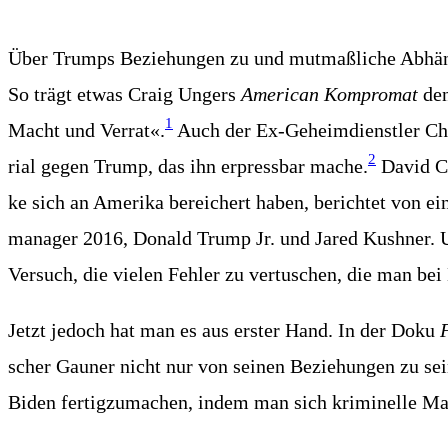
Über Trumps Bezie­hun­gen zu und mut­maß­li­che Abhän­g
So trägt etwas Craig Ungers
Ame­ri­can Kom­pro­mat
den
1
Macht und Ver­rat«.
Auch der Ex-Geheim­dienst­ler Chri
2
ri­al gegen Trump, das ihn erpress­bar mache.
David Cay
ke sich an Ame­ri­ka berei­chert haben, berich­tet von
ma­na­ger 2016, Donald Trump Jr. und Jared Kush­ner. Un
Ver­such, die vie­len Feh­ler zu ver­tu­schen, die man bei 
Jetzt jedoch hat man es aus ers­ter Hand. In der Doku
scher Gau­ner nicht nur von sei­nen Bezie­hun­gen zu se
Biden fer­tig­zu­ma­chen, indem man sich kri­mi­nel­le M