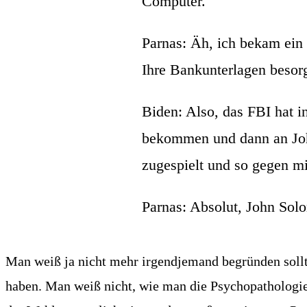
Computer.
Par­nas: Äh, ich bekam ein
Ihre Bank­un­ter­la­gen bes
Biden: Also, das FBI hat ins
bekom­men und dann an John 
zuge­spielt und so gegen m
Par­nas: Abso­lut, John Sol
Man weiß ja nicht mehr irgend­je­mand begrün­den soll­te
haben. Man weiß nicht, wie man die Psy­cho­pa­tho­lo­gi