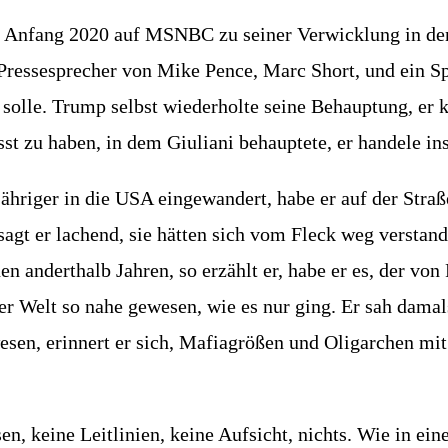
 Anfang 2020 auf MSNBC zu sei­ner Ver­wick­lung in den 
Pres­se­spre­cher von Mike Pence, Marc Short, und ein Spre­c
l­le. Trump selbst wie­der­hol­te sei­ne Behaup­tung, er k
wusst zu haben, in dem Giu­lia­ni behaup­te­te, er han­de­l
h­ri­ger in die USA ein­ge­wan­dert, habe er auf der Stra­
agt er lachend, sie hät­ten sich vom Fleck weg ver­stan­d
n andert­halb Jah­ren, so erzählt er, habe er es, der von P
der Welt so nahe gewe­sen, wie es nur ging. Er sah damal
n, erin­nert er sich, Mafia­grö­ßen und Olig­ar­chen mit al
 kei­ne Leit­li­ni­en, kei­ne Auf­sicht, nichts. Wie in ein