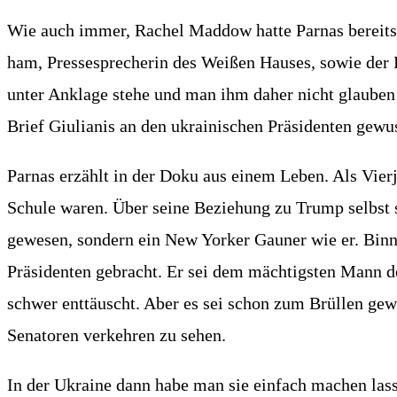
Wie auch immer, Rachel Mad­dow hat­te Par­nas bereits
ham, Pres­se­spre­che­rin des Wei­ßen Hau­ses, sowie der 
unter Ankla­ge ste­he und man ihm daher nicht glau­ben so
Brief Giu­lia­nis an den ukrai­ni­schen Prä­si­den­ten ge
Par­nas erzählt in der Doku aus einem Leben. Als Vier­jä
Schu­le waren. Über sei­ne Bezie­hung zu Trump selbst s
gewe­sen, son­dern ein New Yor­ker Gau­ner wie er. Bin­ne
Prä­si­den­ten gebracht. Er sei dem mäch­tigs­ten Mann 
schwer ent­täuscht. Aber es sei schon zum Brül­len gewe­se
Sena­to­ren ver­keh­ren zu sehen.
In der Ukrai­ne dann habe man sie ein­fach machen las­sen,