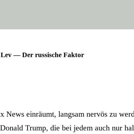
Lev — Der rus­si­sche Faktor
Fox News ein­räumt, lang­sam ner­vös zu we
r Donald Trump, die bei jedem auch nur halb