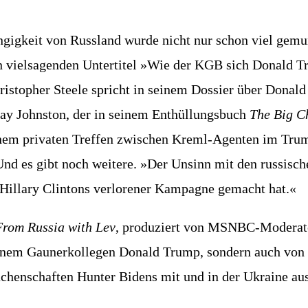
ig­keit von Russ­land wur­de nicht nur schon viel gemun­
 viel­sa­gen­den Unter­ti­tel »Wie der KGB sich Donald Tr
s­to­pher Ste­e­le spricht in sei­nem Dos­sier über Don
 John­s­ton, der in sei­nem Ent­hül­lungs­buch
The Big C
 einem pri­va­ten Tref­fen zwi­schen Kreml-Agen­ten im 
d es gibt noch wei­te­re. »Der Unsinn mit den rus­si­sche
Hil­la­ry Clin­tons ver­lo­re­ner Kam­pa­gne gemacht hat.«
From Rus­sia with Lev
, pro­du­ziert von MSNBC-Mode­ra­to
i­nem Gau­ner­kol­le­gen Donald Trump, son­dern auch von 
achen­schaf­ten Hun­ter Bidens mit und in der Ukrai­ne au