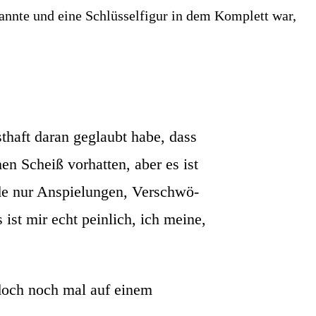
n­te und eine Schlüs­sel­fi­gur in dem Kom­plett war,
t­haft dar­an geglaubt habe, dass
en Scheiß vor­hat­ten, aber es ist
­de nur Anspie­lun­gen, Ver­schwö­
s ist mir echt pein­lich, ich mei­ne,
d doch noch mal auf einem