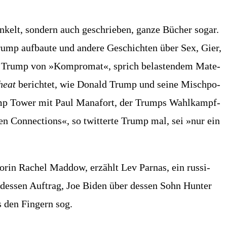
kelt, son­dern auch geschrie­ben, gan­ze Bücher sogar.
ump auf­bau­te und ande­re Geschich­ten über Sex, Gier,
ald Trump von »Kom­pro­mat«, sprich belas­ten­dem Mate­
heat
berich­tet, wie Donald Trump und sei­ne Misch­po­
Trump Tower mit Paul Manaf­ort, der Trumps Wahl­kampf­
n Con­nec­tions«, so twit­ter­te Trump mal, sei »nur ein
­rin Rachel Mad­dow, erzählt Lev Par­nas, ein rus­si­
des­sen Auf­trag, Joe Biden über des­sen Sohn Hun­ter
s den Fin­gern sog.