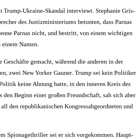
Trump-Ukrai­ne-Skan­dal inter­viewt. Ste­pha­nie Gris­
her des Jus­tiz­mi­nis­te­ri­ums beton­ten, dass Par­nas
en­ne Par­nas nicht, und bestritt, von einem wich­ti­gen
e ins einem Namen.
ße Geschäf­te gemacht, wäh­rend die ande­ren in der
en, zwei New Yor­ker Gau­ner. Trump sei kein Poli­ti­ker
oli­tik kei­ne Ahnung hat­te, in den inne­ren Kreis des
s den Beginn einer gro­ßen Freund­schaft, sah sich aber
l den repu­bli­ka­ni­schen Kon­gress­ab­ge­ord­ne­ten und
em Spio­na­ge­thril­ler sei er sich vor­ge­kom­men. Haupt­