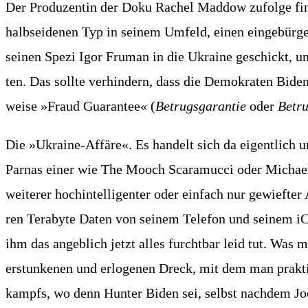
Der Pro­du­zen­tin der Doku Rachel Mad­dow zufol­ge fin
halb­sei­de­nen Typ in sei­nem Umfeld, einen ein­ge­bür­g
sei­nen Spe­zi Igor Fru­man in die Ukrai­ne geschickt, um
ten. Das soll­te ver­hin­dern, dass die Demo­kra­ten Biden 
wei­se »Fraud Gua­ran­tee« (
Betrugs­ga­ran­tie
oder
Betr
Die »Ukrai­ne-Affä­re«. Es han­delt sich da eigent­lich um 
Par­nas einer wie The Mooch Sca­ramuc­ci oder Micha­el
wei­te­rer hoch­in­tel­li­gen­ter oder ein­fach nur gewie
ren Tera­byte Daten von sei­nem Tele­fon und sei­nem iC
ihm das angeb­lich jetzt alles furcht­bar leid tut. Was m
erstun­ke­nen und erlo­ge­nen Dreck, mit dem man prak­ti
kampfs, wo denn Hun­ter Biden sei, selbst nach­dem Joe