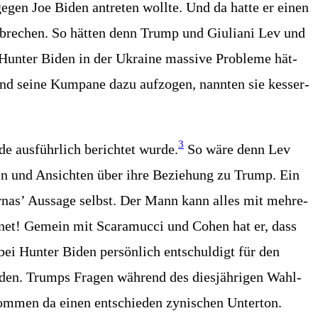
gen Joe Biden antre­ten woll­te. Und da hat­te er einen
er­bre­chen. So hät­ten denn Trump und Giu­lia­ni Lev und
Hun­ter Biden in der Ukrai­ne mas­si­ve Pro­ble­me hät­
und sei­ne Kum­pa­ne dazu auf­zo­gen, nann­ten sie kes­ser­
3
e aus­führ­lich berich­tet wur­de.
So wäre denn Lev
gen und Ansich­ten über ihre Bezie­hung zu Trump. Ein
Par­nas’ Aus­sa­ge selbst. Der Mann kann alles mit meh­re­
h­net! Gemein mit Sca­ramuc­ci und Cohen hat er, dass
ei Hun­ter Biden per­sön­lich ent­schul­digt für den
­den. Trumps Fra­gen wäh­rend des dies­jäh­ri­gen Wahl­
om­men da einen ent­schie­den zyni­schen Unterton.