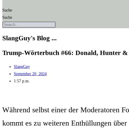
Suche
Suche
SlangGuy's Blog ...
Trump-Wör­ter­buch #66: Donald, Hun­ter & 
SlangGuy
September 20, 2024
1:57 p.m.
Wäh­rend selbst einer der Mode­ra­to­ren 
kommt es zu wei­te­ren Ent­hül­lun­gen übe