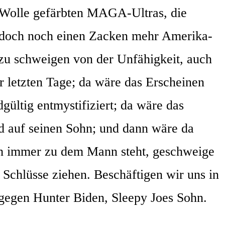
r Wol­le gefärb­ten MAGA-Ultras, die
e doch noch einen Zacken mehr Ame­ri­ka­
u schwei­gen von der Unfä­hig­keit, auch
er letz­ten Tage; da wäre das Erschei­nen
­tig ent­mys­ti­fi­ziert; da wäre das
d auf sei­nen Sohn; und dann wäre da
ch immer zu dem Mann steht, geschwei­ge
Schlüs­se zie­hen. Beschäf­ti­gen wir uns in
 gegen Hun­ter Biden, Slee­py Joes Sohn.