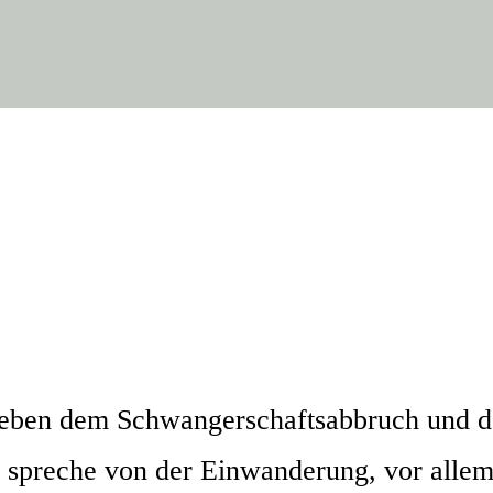
n dem Schwan­ger­schafts­ab­bruch und den
 spre­che von der Ein­wan­de­rung, vor allem d