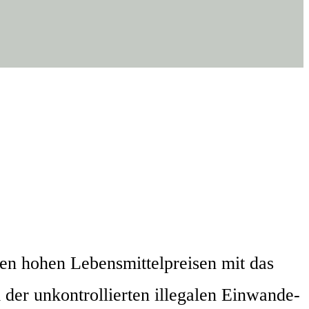
 hohen Lebens­mit­tel­prei­sen mit das
er unkon­trol­lier­ten ille­ga­len Ein­wan­de­