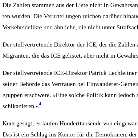
Die Zah­len stam­men aus der Lis­te nicht in Gewahr­sam d
ten wur­den. Die Ver­ur­tei­lun­gen rei­chen dar­über hin­
Ver­kehrs­de­lik­te und ähn­li­che, die nicht unter Straf­sa
Der stell­ver­tre­ten­de Direk­tor der ICE, der die Zah­le
Migran­ten, die das ICE gelis­tet, aber nicht in Gewahr­s
Der stell­ver­tre­ten­de ICE-Direk­tor Patrick Lech­leit­n
sei­ner Behör­de das Ver­trau­en bei Ein­wan­de­rer-Gemein­
grup­pen erschwe­re. »Eine sol­che Poli­tik kann jedoch a
4
schi­ka­nie­ren.«
Kurz gesagt, es lau­fen Hun­dert­tau­sen­de von ein­ge­wan­
Das ist ein Schlag ins Kon­tor für die Demo­kra­ten, de