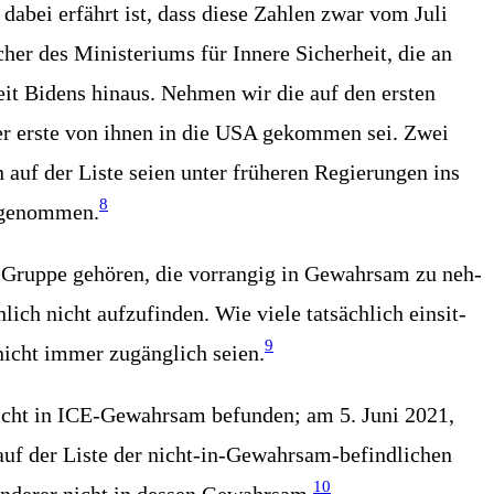
dabei erfährt ist, dass die­se Zah­len zwar vom Juli
her des Minis­te­ri­ums für Inne­re Sicher­heit, die an
zeit Bidens hin­aus. Neh­men wir die auf den ers­ten
der ers­te von ihnen in die USA gekom­men sei. Zwei
f der Lis­te sei­en unter frü­he­ren Regie­run­gen ins
8
uge­nom­men.
r Grup­pe gehö­ren, die vor­ran­gig in Gewahr­sam zu neh­
ch nicht auf­zu­fin­den. Wie vie­le tat­säch­lich ein­sit­
9
E nicht immer zugäng­lich sei­en.
n nicht in ICE-Gewahr­sam befun­den; am 5. Juni 2021,
r auf der Lis­te der nicht-in-Gewahr­sam-befind­li­chen
10