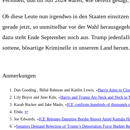
Per­so­nen, und im Juli 2024 waren, wie bereits gesagt, 4
Ob die­se Leu­te nun irgend­wo in den Staa­ten ein­sit­zen 
gera­de jetzt, so unmit­tel­bar vor der Wahl her­aus­ge­ge
dazu steht Ende Sep­tem­ber noch aus. Trump jeden­fall
sot­te­ne, bös­ar­ti­ge Kri­mi­nel­le in unse­rem Land her­um
Anmer­kun­gen
Dan Goo­ding , Bill­al Rah­man and Kait­lin Lewis, »
Har­ris Aims to Clo­s
Lily Boy­ce and June Kim, »
Har­ris and Trump Are Neck and Neck in Mi
Karah Rucker and Jake Mas­lo, »
ICE con­firms hundreds of thou­sands of 
Ebda.
↩︎
Joe Edwards, »
ICE Releases Dam­ning Bor­der Report Amid Kama­la Har­
»
Sena­tors Demand Rejec­tion of Trump’s Depor­ta­ti­on Force Bud­get R