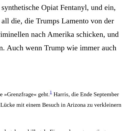
­the­ti­sche Opi­at Fen­ta­nyl, und ein,
für all die, die Trumps Lamen­to von der
­mi­nel­len nach Ame­ri­ka schi­cken, und
hal­ten. Auch wenn Trump wie immer auch
1
e »Grenz­fra­ge« geht.
Har­ris, die Ende Sep­tem­ber
ücke mit einem Besuch in Ari­zo­na zu ver­klei­nern