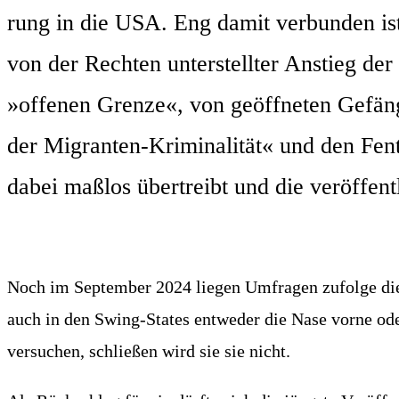
rung in die USA. Eng damit ver­bun­den ist 
von der Rech­ten unter­stell­ter Anstieg der
»offe­nen Gren­ze«, von geöff­ne­ten Gefäng
der Migran­ten-Kri­mi­na­li­tät« und den F
dabei maß­los über­treibt und die ver­öf­fent­l
Noch im Sep­tem­ber 2024 lie­gen Umfra­gen zufol­ge die
auch in den Swing-Sta­tes ent­we­der die Nase vor­ne o
ver­su­chen, schlie­ßen wird sie sie nicht.