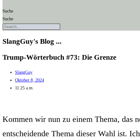
Suche
Suche
SlangGuy's Blog ...
Trump-Wör­ter­buch #73: Die Grenze
SlangGuy
Oktober 8, 2024
11:25 a.m.
Kom­men wir nun zu einem The­ma, das nebe
ent­schei­den­de The­ma die­ser Wahl ist. Ich