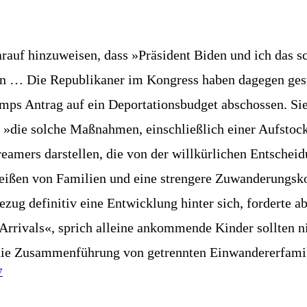
­auf hin­zu­wei­sen, dass »Prä­si­dent Biden und ich das sch
haben … Die Repu­bli­ka­ner im Kon­gress haben dage­gen g
umps Antrag auf ein Depor­ta­ti­ons­bud­get abschos­sen. S
 »die sol­che Maß­nah­men, ein­schließ­lich einer Auf­sto­
rea­mers dar­stel­len, die von der will­kür­li­chen Ent­sc
rei­ßen von Fami­li­en und eine stren­ge­re Zuwan­de­rungs­ko
 Bezug defi­ni­tiv eine Ent­wick­lung hin­ter sich, for­der­
ri­vals«, sprich allei­ne ankom­men­de Kin­der soll­ten ni
ie Zusam­men­füh­rung von getrenn­ten Ein­wan­de­rer­fa­mi­
7