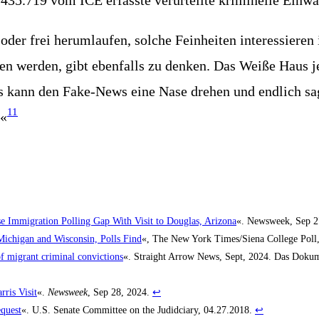
35.719 vom ICE erfass­te ver­ur­teil­te kri­mi­nel­le Ein­w
oder frei her­um­lau­fen, sol­che Fein­hei­ten inter­es­sie­r
­ben wer­den, gibt eben­falls zu den­ken. Das Wei­ße Haus j
s kann den Fake-News eine Nase dre­hen und end­lich sag
11
.«
e Immi­gra­ti­on Pol­ling Gap With Visit to Dou­glas, Ari­zo­na
«. News­week, Sep 
chi­gan and Wis­con­sin, Polls Find
«, The New York Times/Siena Col­lege Poll,
migrant cri­mi­nal con­vic­tions
«. Straight Arrow News, Sept, 2024. Das Doku­m
ris Visit
«.
News­week
, Sep 28, 2024.
↩︎
equest
«. U.S. Sena­te Com­mit­tee on the Judidcia­ry, 04.27.2018.
↩︎