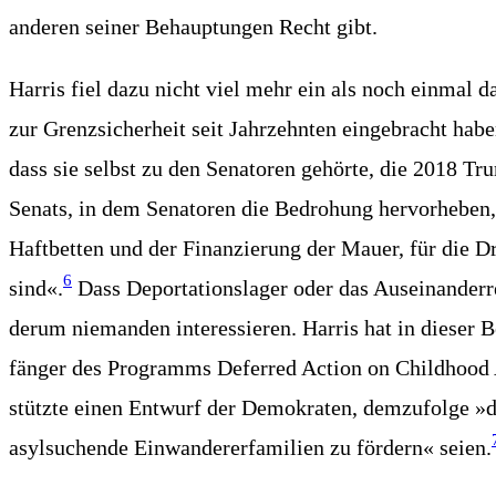
ande­ren sei­ner Behaup­tun­gen Recht gibt.
Har­ris fiel dazu nicht viel mehr ein als noch ein­mal dar
zur Grenz­si­cher­heit seit Jahr­zehn­ten ein­ge­bracht 
dass sie selbst zu den Sena­to­ren gehör­te, die 2018 Tr
Senats, in dem Sena­to­ren die Bedro­hung her­vor­he­ben,
Haft­bet­ten und der Finan­zie­rung der Mau­er, für die D
6
sind«.
Dass Depor­ta­ti­ons­la­ger oder das Aus­ein­an­der­
der­um nie­man­den inter­es­sie­ren. Har­ris hat in die­ser
fän­ger des Pro­gramms Defer­red Action on Child­hood Ar
stütz­te einen Ent­wurf der Demo­kra­ten, dem­zu­fol­ge »d
asyl­su­chen­de Ein­wan­de­rer­fa­mi­li­en zu för­dern« sei­en.