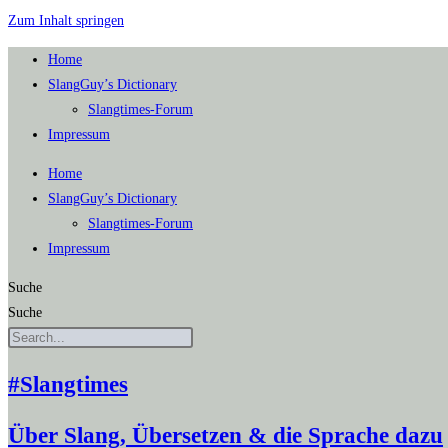
Zum Inhalt springen
Home
SlangGuy’s Dic­tion­a­ry
Slang­times-Forum
Impres­sum
Home
SlangGuy’s Dic­tion­a­ry
Slang­times-Forum
Impres­sum
Suche
Suche
#Slangtimes
Über Slang, Übersetzen & die Sprache dazu