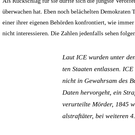
Als Rück­schlag für sie dürf­te sich die jüngs­te Ver­öf­f
über­wa­chen hat. Eben noch belä­chel­ten Demo­kra­ten Tr
einer ihrer eige­nen Behör­den kon­fron­tiert, wie immer 
nicht inter­es­sie­ren. Die Zah­len jeden­falls sehen fol­ge
Laut ICE wur­den unter den E
ten Staa­ten ent­las­sen. ICE 
nicht in Gewahr­sam des Bu
Daten her­vor­geht, ein Stra
ver­ur­teil­te Mör­der, 1845 
al­straf­tä­ter, bei wei­te­r