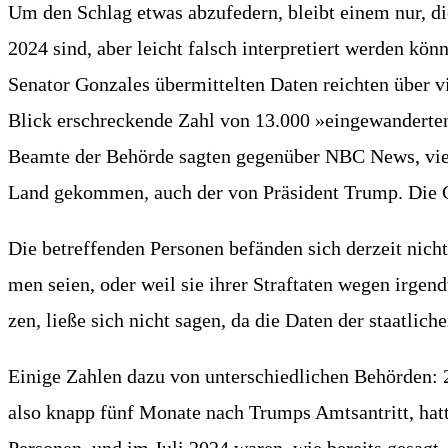
Um den Schlag etwas abzu­fe­dern, bleibt einem nur, die
2024 sind, aber leicht falsch inter­pre­tiert wer­den kön­
Sena­tor Gon­za­les über­mit­tel­ten Daten reich­ten über
Blick erschre­cken­de Zahl von 13.000 »ein­ge­wan­der­
Beam­te der Behör­de sag­ten gegen­über NBC News, vie­le
Land gekom­men, auch der von Prä­si­dent Trump. Die Gr
Die betref­fen­den Per­so­nen befän­den sich der­zeit ni
men sei­en, oder weil sie ihrer Straf­ta­ten wegen irgend­wo
zen, lie­ße sich nicht sagen, da die Daten der staat­li­ch
Eini­ge Zah­len dazu von unter­schied­li­chen Behör­den:
also knapp fünf Mona­te nach Trumps Amts­an­tritt, hat­te