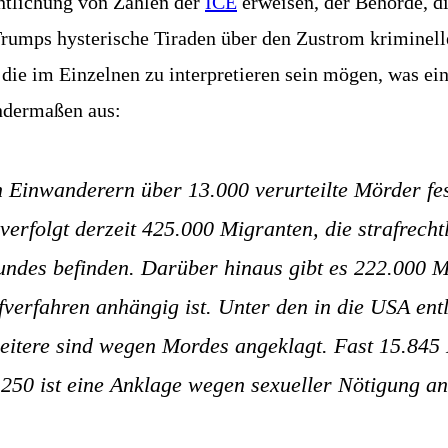
ent­li­chung von Zah­len der
ICE
erwei­sen, der Behör­de, die
umps hys­te­ri­sche Tira­den über den Zustrom kri­mi­nel­le
die im Ein­zel­nen zu inter­pre­tie­ren sein mögen, was ein
n­der­ma­ßen aus:
in­wan­de­rern über 13.000 ver­ur­teil­te Mör­der fes
ver­folgt der­zeit 425.000 Migran­ten, die straf­recht­l
n­des befin­den. Dar­über hin­aus gibt es 222.000 M
f­ver­fah­ren anhän­gig ist. Unter den in die USA ent
wei­te­re sind wegen Mor­des ange­klagt. Fast 15.845 M
en 4.250 ist eine Ankla­ge wegen sexu­el­ler Nöti­gung a