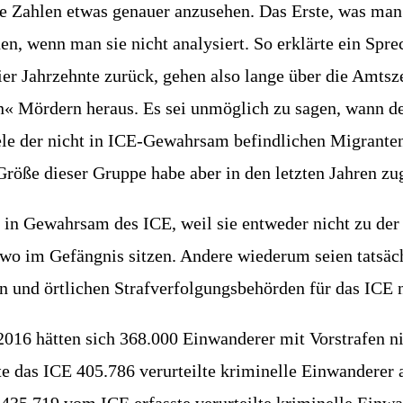
 Zah­len etwas genau­er anzu­se­hen. Das Ers­te, was man 
nen, wenn man sie nicht ana­ly­siert. So erklär­te ein Spre­c
 vier Jahr­zehn­te zurück, gehen also lan­ge über die Amts­
ten« Mör­dern her­aus. Es sei unmög­lich zu sagen, wann 
 der nicht in ICE-Gewahr­sam befind­li­chen Migran­ten au
ö­ße die­ser Grup­pe habe aber in den letz­ten Jah­ren z
cht in Gewahr­sam des ICE, weil sie ent­we­der nicht zu de
 im Gefäng­nis sit­zen. Ande­re wie­der­um sei­en tat­säch­li
en und ört­li­chen Straf­ver­fol­gungs­be­hör­den für das IC
 2016 hät­ten sich 368.000 Ein­wan­de­rer mit Vor­stra­fe
 das ICE 405.786 ver­ur­teil­te kri­mi­nel­le Ein­wan­de­re