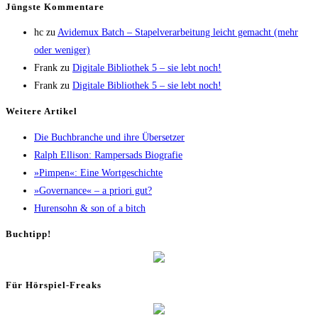
Jüngs­te Kommentare
hc
zu
Avi­de­mux Batch – Sta­pel­ver­ar­bei­tung leicht gemacht (mehr
oder weniger)
Frank
zu
Digi­ta­le Biblio­thek 5 – sie lebt noch!
Frank
zu
Digi­ta­le Biblio­thek 5 – sie lebt noch!
Wei­te­re Artikel
Die Buch­bran­che und ihre Übersetzer
Ralph Elli­son: Ram­pers­ads Biografie
»Pim­pen«: Eine Wortgeschichte
»Gover­nan­ce« – a prio­ri gut?
Huren­sohn & son of a bitch
Buch­tipp!
Für Hör­spiel-Freaks