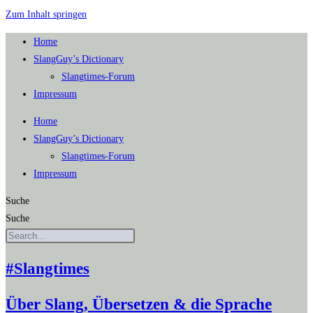
Zum Inhalt springen
Home
SlangGuy’s Dic­tion­a­ry
Slang­times-Forum
Impres­sum
Home
SlangGuy’s Dic­tion­a­ry
Slang­times-Forum
Impres­sum
Suche
Suche
#Slangtimes
Über Slang, Übersetzen & die Sprache