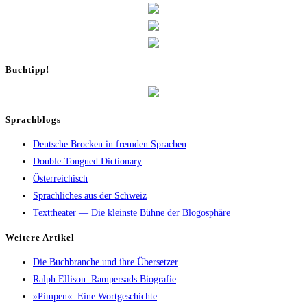
Buch­tipp!
Sprachblogs
Deutsche Brocken in fremden Sprachen
Double-Tongued Dictionary
Österreichisch
Sprachliches aus der Schweiz
Texttheater — Die kleinste Bühne der Blogosphäre
Wei­te­re Artikel
Die Buch­bran­che und ihre Übersetzer
Ralph Elli­son: Ram­pers­ads Biografie
»Pim­pen«: Eine Wortgeschichte