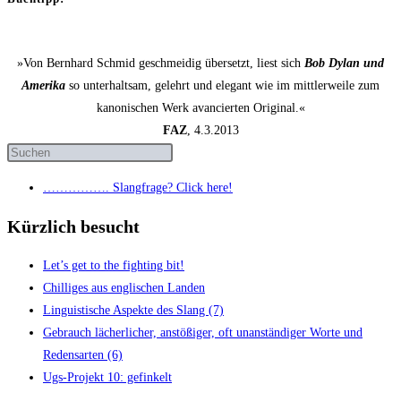
»Von Bernhard Schmid geschmeidig übersetzt, liest sich
Bob Dylan und
Amerika
so unterhaltsam, gelehrt und elegant wie im mittlerweile zum
kanonischen Werk avancierten Original.«
FAZ
, 4.3.2013
……………. Slang­fra­ge? Click here!
Kürzlich besucht
Let’s get to the fight­ing bit!
Chil­li­ges aus eng­li­schen Landen
Lin­gu­is­ti­sche Aspek­te des Slang (7)
Gebrauch lächer­li­cher, anstö­ßi­ger, oft unan­stän­di­ger Wor­te und
Redens­ar­ten (6)
Ugs-Pro­jekt 10: gefinkelt