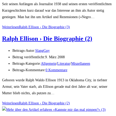
Seit seinen Anfängen als Journalist 1938 und seinen ersten veröffentlichten
Kurzgeschichten kurz darauf war das Interesse an ihm als Autor stetig
gestiegen. Man bat ihn um Artikel und Rezensionen (»Negro…
Weiterlesen
Ralph Elli­son › Die Bio­gra­phie (3)
Ralph Elli­son › Die Bio­gra­phie (2)
Beitrags-Autor:
SlangGuy
Beitrag veröffentlicht:
9. März 2008
Beitrags-Kategorie:
Allgemein
/
Literatur
/
Miszellaneen
Beitrags-Kommentare:
0 Kommentare
Geboren wurde Ralph Waldo Ellison 1913 in Oklahoma City, in tiefster
Armut; sein Vater starb, als Ellison gerade mal drei Jahre alt war; seiner
Mutter blieb nichts, als putzen zu…
Weiterlesen
Ralph Elli­son › Die Bio­gra­phie (2)