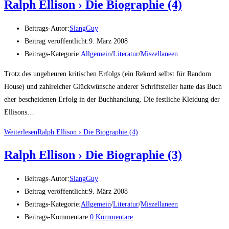
Ralph Elli­son › Die Bio­gra­phie (4)
Beitrags-Autor:
SlangGuy
Beitrag veröffentlicht:
9. März 2008
Beitrags-Kategorie:
Allgemein
/
Literatur
/
Miszellaneen
Trotz des ungeheuren kritischen Erfolgs (ein Rekord selbst für Random
House) und zahlreicher Glückwünsche anderer Schriftsteller hatte das Buch
eher bescheidenen Erfolg in der Buch­handlung. Die festliche Kleidung der
Ellisons…
Weiterlesen
Ralph Elli­son › Die Bio­gra­phie (4)
Ralph Elli­son › Die Bio­gra­phie (3)
Beitrags-Autor:
SlangGuy
Beitrag veröffentlicht:
9. März 2008
Beitrags-Kategorie:
Allgemein
/
Literatur
/
Miszellaneen
Beitrags-Kommentare:
0 Kommentare