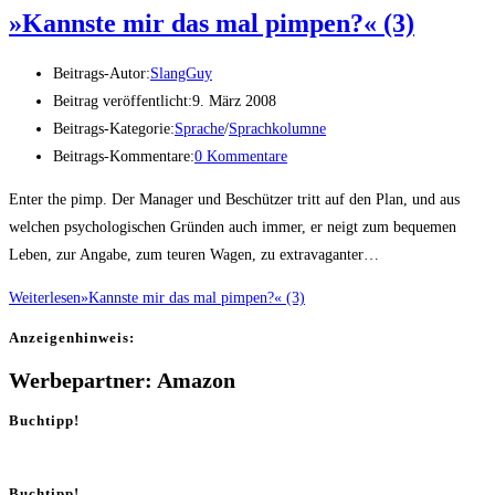
»Kanns­te mir das mal pim­pen?« (3)
Beitrags-Autor:
SlangGuy
Beitrag veröffentlicht:
9. März 2008
Beitrags-Kategorie:
Sprache
/
Sprachkolumne
Beitrags-Kommentare:
0 Kommentare
Enter the pimp. Der Manager und Beschützer tritt auf den Plan, und aus
welchen psycho­logischen Gründen auch immer, er neigt zum bequemen
Leben, zur Angabe, zum teuren Wagen, zu extravaganter…
Weiterlesen
»Kanns­te mir das mal pim­pen?« (3)
Anzei­gen­hin­weis:
Werbepartner: Amazon
Buchtipp!
Buchtipp!