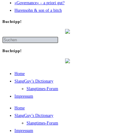
»Gover­nan­ce« – a prio­ri gut?
Huren­sohn & son of a bitch
Buch­tipp!
Buch­tipp!
Home
SlangGuy’s Dic­tion­a­ry
Slang­times-Forum
Impres­sum
Home
SlangGuy’s Dic­tion­a­ry
Slang­times-Forum
Impres­sum