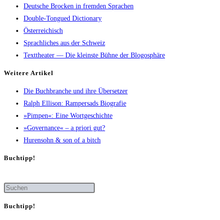
Deutsche Brocken in fremden Sprachen
Double-Tongued Dictionary
Österreichisch
Sprachliches aus der Schweiz
Texttheater — Die kleinste Bühne der Blogosphäre
Wei­te­re Artikel
Die Buch­bran­che und ihre Übersetzer
Ralph Elli­son: Ram­pers­ads Biografie
»Pim­pen«: Eine Wortgeschichte
»Gover­nan­ce« – a prio­ri gut?
Huren­sohn & son of a bitch
Buch­tipp!
Buch­tipp!