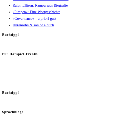
Ralph Elli­son: Ram­pers­ads Biografie
»Pim­pen«: Eine Wortgeschichte
»Gover­nan­ce« – a prio­ri gut?
Huren­sohn & son of a bitch
Buch­tipp!
Für Hör­spiel-Freaks
Buch­tipp!
Sprachblogs