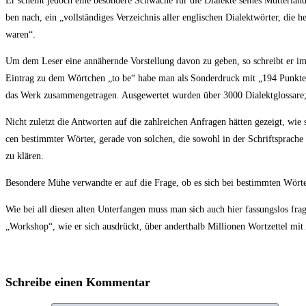
Er scheint jedoch eine beson­de­re Schwä­che für die Dia­lek­te sei­nes Mut­ter­l
ben nach, ein „voll­stän­di­ges Ver­zeich­nis aller eng­li­schen Dia­lekt­wör­ter, 
waren“.
Um dem Leser eine annä­hern­de Vor­stel­lung davon zu geben, so schreibt er i
Ein­trag zu dem Wört­chen „to be“ habe man als Son­der­druck mit „194 Punk­ten an 
das Werk zusam­men­ge­tra­gen. Aus­ge­wer­tet wur­den über 3000 Dia­lekt­glos­sa­re;
Nicht zuletzt die Ant­wor­ten auf die zahl­rei­chen Anfra­gen hät­ten gezeigt, wie 
cen bestimm­ter Wör­ter, gera­de von sol­chen, die sowohl in der Schrift­spra­che
zu klären.
Beson­de­re Mühe ver­wand­te er auf die Fra­ge, ob es sich bei bestimm­ten Wör­tern 
Wie bei all die­sen alten Unter­fan­gen muss man sich auch hier fas­sungs­los fr
„Work­shop“, wie er sich aus­drückt, über andert­halb Mil­lio­nen Wort­zet­tel 
Schreibe einen Kommentar