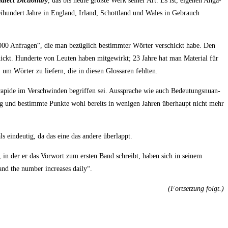
alect Dic­tion­a­ry
, das bis heu­te größ­te Werk sei­ner Art. Es ist, eige­nen Anga­
zwei­hun­dert Jah­re in Eng­land, Irland, Schott­land und Wales in Gebrauch
00 Anfra­gen“, die man bezüg­lich bestimm­ter Wör­ter ver­schickt habe. Den
ickt. Hun­der­te von Leu­ten haben mit­ge­wirkt; 23 Jah­re hat man Mate­ri­al für
 um Wör­ter zu lie­fern, die in die­sen Glos­sa­ren fehlten.
 rapi­de im Ver­schwin­den begrif­fen sei. Aus­spra­che wie auch Bedeu­tungs­nu­an­
­rig und bestimm­te Punk­te wohl bereits in weni­gen Jah­ren über­haupt nicht mehr
ls ein­deu­tig, da das eine das ande­re überlappt.
, in der er das Vor­wort zum ers­ten Band schreibt, haben sich in sei­nem
nd the num­ber increa­ses daily“.
(Fort­set­zung folgt.)