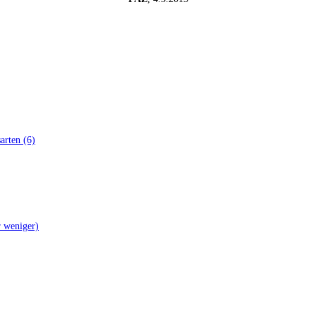
ar­ten (6)
er weniger)