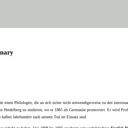
onary
einen Phi­lo­lo­gen, die an sich sicher nicht not­wen­di­ger­wei­se zu den inter­es­
Hei­del­berg zu stu­die­ren, wo er 1885 als Ger­ma­nist pro­mo­viert. Er wird Pro­fes
n hal­bes Jahr­hun­dert nach sei­nem Tod im Ein­satz sind.