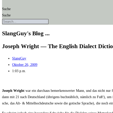
Suche
Suche
SlangGuy's Blog ...
Joseph Wright — The Eng­lish Dialect Dicti
SlangGuy
Oktober 26, 2009
1:03 p.m.
Joseph Wright
war ein durch­aus bemer­kens­wer­ter Mann, und das nicht nur für 
dann mit 21 nach Deutsch­land (übri­gens buch­stäb­lich, näm­lich zu Fuß!), um in 
sche, das Alt- & Mit­tel­hoch­deut­sche sowie die goti­sche Spra­che), die noch ei