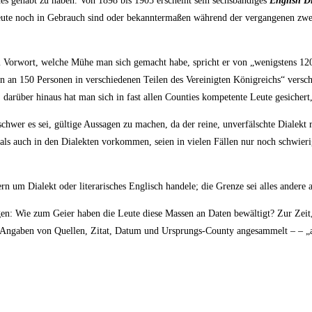
an­des gehabt zu haben. Von 1898 bis 1905 erscheint sein sechs­bän­di­ges
Eng­lish Di
die heu­te noch in Gebrauch sind oder bekann­ter­ma­ßen wäh­rend der ver­gan­ge­nen 
m Vor­wort, wel­che Mühe man sich gemacht habe, spricht er von „wenigs­tens 120
150 Per­so­nen in ver­schie­de­nen Tei­len des Ver­ei­nig­ten König­reichs“ ver­sch
 dar­über hin­aus hat man sich in fast allen Coun­ties kom­pe­ten­te Leu­te gesi­chert,
schwer es sei, gül­ti­ge Aus­sa­gen zu machen, da der rei­ne, unver­fälsch­te Dia­lekt
 als auch in den Dia­lek­ten vor­kom­men, sei­en in vie­len Fäl­len nur noch schwie
um Dia­lekt oder lite­ra­ri­sches Eng­lisch han­de­le; die Gren­ze sei alles ande­re a
a­gen: Wie zum Gei­er haben die Leu­te die­se Mas­sen an Daten bewäl­tigt? Zur Zeit
mit Anga­ben von Quel­len, Zitat, Datum und Ursprungs-Coun­ty ange­sam­melt – – „a