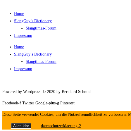
Home
SlangGuy’s Dic­tion­a­ry
Slang­times-Forum
Impres­sum
Home
SlangGuy’s Dic­tion­a­ry
Slang­times-Forum
Impres­sum
Powered by Wordpress. © 2020 by Bernhard Schmid
Facebook-f
Twitter
Google-plus-g
Pinterest
Diese Seite verwendet Cookies, um die Nutzerfreundlichkeit zu verbessern. 
Alles klar
datenschutzerklaerung-2