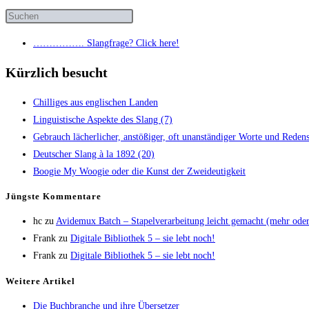
……………. Slang­fra­ge? Click here!
Kürzlich besucht
Chil­li­ges aus eng­li­schen Landen
Lin­gu­is­ti­sche Aspek­te des Slang (7)
Gebrauch lächer­li­cher, anstö­ßi­ger, oft unan­stän­di­ger Wor­te und Redens­
Deut­scher Slang à la 1892 (20)
Boo­gie My Woo­gie oder die Kunst der Zweideutigkeit
Jüngs­te Kommentare
hc
zu
Avi­de­mux Batch – Sta­pel­ver­ar­bei­tung leicht gemacht (mehr od
Frank
zu
Digi­ta­le Biblio­thek 5 – sie lebt noch!
Frank
zu
Digi­ta­le Biblio­thek 5 – sie lebt noch!
Wei­te­re Artikel
Die Buch­bran­che und ihre Übersetzer