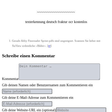
~~~~~~~~~~~~~~~~~~~
tex­terken­nung deutsch frak­tur ocr kostenlos
Gera­de Abby Fine­rea­der Sprint-pdfs sind unge­eig­net. Scan­nen Sie lie­ber mit
XnView ordent­li­che »Bil­der«.
[
↩
]
Schreibe einen Kommentar
Kommentar
Gib deinen Namen oder Benutzernamen zum Kommentieren ein
Gib deine E-Mail-Adresse zum Kommentieren ein
Gib deine Website-URL ein (optional)