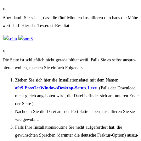
*
Aber damit Sie sehen, dass die fünf Minu­ten Instal­lie­ren durch­aus die Mühe
wert sind. Hier das Tesseract-Resultat:
*
Die Sei­te ist schließ­lich nicht gera­de blü­ten­weiß. Falls Sie es selbst aus­pro­
bie­ren wol­len, machen Sie ein­fach Folgendes:
Zie­hen Sie sich hier die Instal­la­ti­ons­da­tei mit dem Namen
a9t9.FreeOcrWindowsDesktop-Setup.1.exe
. (Falls der Down­load
nicht gleich ange­bo­ten wird; die Datei befin­det sich am unte­ren Ende
der Seite.)
Nach­dem Sie die Datei auf der Fest­plat­te haben, instal­lie­ren Sie sie
wie gewohnt.
Falls Ihre Instal­la­ti­ons­rou­ti­ne Sie nicht auf­ge­for­dert hat, die
gewünsch­ten Spra­chen (dar­un­ter die deut­sche Frak­tur-Opti­on) aus­zu­