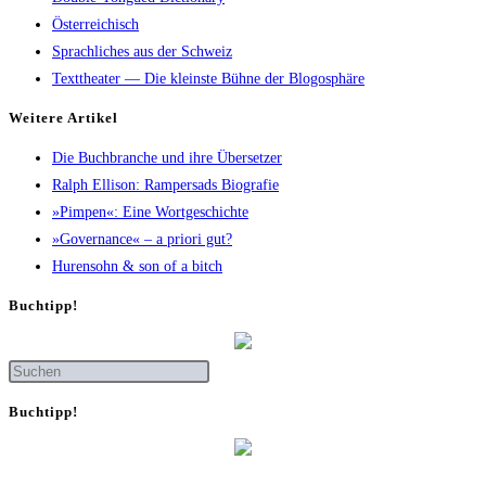
Österreichisch
Sprachliches aus der Schweiz
Texttheater — Die kleinste Bühne der Blogosphäre
Wei­te­re Artikel
Die Buch­bran­che und ihre Übersetzer
Ralph Elli­son: Ram­pers­ads Biografie
»Pim­pen«: Eine Wortgeschichte
»Gover­nan­ce« – a prio­ri gut?
Huren­sohn & son of a bitch
Buch­tipp!
Buch­tipp!