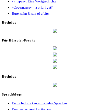
»Pim­pen«: Eine Wortgeschichte
»Gover­nan­ce« – a prio­ri gut?
Huren­sohn & son of a bitch
Buch­tipp!
Für Hör­spiel-Freaks
Buch­tipp!
Sprachblogs
Deutsche Brocken in fremden Sprachen
Double-Tongued Dictionary