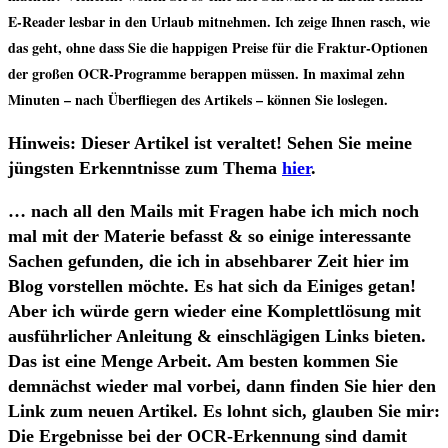
E‑Reader les­bar in den Urlaub mit­neh­men. Ich zei­ge Ihnen rasch, wie
das geht, ohne dass Sie die hap­pi­gen Prei­se für die Frak­tur-Optio­nen
der gro­ßen OCR-Pro­gram­me berap­pen müs­sen. In maxi­mal zehn
Minu­ten – nach Über­flie­gen des Arti­kels – kön­nen Sie los­le­gen.
Hin­weis: Die­ser Arti­kel ist ver­al­tet! Sehen Sie mei­ne
jüngs­ten Erkennt­nis­se zum The­ma
hier
.
… nach all den Mails mit Fra­gen habe ich mich noch
mal mit der Mate­rie befasst & so eini­ge inter­es­san­te
Sachen gefun­den, die ich in abseh­ba­rer Zeit hier im
Blog vor­stel­len möch­te. Es hat sich da Eini­ges getan!
Aber ich wür­de gern wie­der eine Kom­plett­lö­sung mit
aus­führ­li­cher Anlei­tung & ein­schlä­gi­gen Links bie­ten.
Das ist eine Men­ge Arbeit. Am bes­ten kom­men Sie
dem­nächst wie­der mal vor­bei, dann fin­den Sie hier den
Link zum neu­en Arti­kel. Es lohnt sich, glau­ben Sie mir:
Die Ergeb­nis­se bei der OCR-Erken­nung sind damit