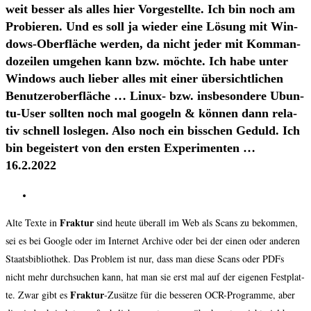
weit bes­ser als alles hier Vor­ge­stell­te. Ich bin noch am
Pro­bie­ren. Und es soll ja wie­der eine Lösung mit Win­
dows-Ober­flä­che wer­den, da nicht jeder mit Kom­man­
do­zei­len umge­hen kann bzw. möch­te. Ich habe unter
Win­dows auch lie­ber alles mit einer über­sicht­li­chen
Benut­zer­ober­flä­che … Linux- bzw. ins­be­son­de­re Ubun­
tu-User soll­ten noch mal goo­geln & kön­nen dann rela­
tiv schnell los­le­gen. Also noch ein biss­chen Geduld. Ich
bin begeis­tert von den ers­ten Expe­ri­men­ten …
16.2.2022
Frak­tur
Alte Tex­te in
sind heu­te über­all im Web als Scans zu bekom­men,
sei es bei Goog­le oder im Inter­net Archi­ve oder bei der einen oder ande­ren
Staats­bi­blio­thek. Das Pro­blem ist nur, dass man die­se Scans oder PDFs
nicht mehr durch­su­chen kann, hat man sie erst mal auf der eige­nen Fest­plat­
Frak­tur
te. Zwar gibt es
-Zusät­ze für die bes­se­ren OCR-Pro­gram­me, aber