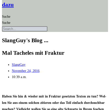
dazu
Suche
Suche
SlangGuy's Blog ...
Mal Tache­les mit Fraktur
SlangGuy
November 24, 2016
10:39 a.m.
Haben Sie hin & wie­der mit in Frak­tur gesetz­ten Tex­ten zu tun? Wol­
len Sie aus einem sol­chen zitie­ren oder das Teil ein­fach durch­such­bar
machen? Viel­leicht wol­len Sie so eine alte Schwar­te in Ihrem feschen