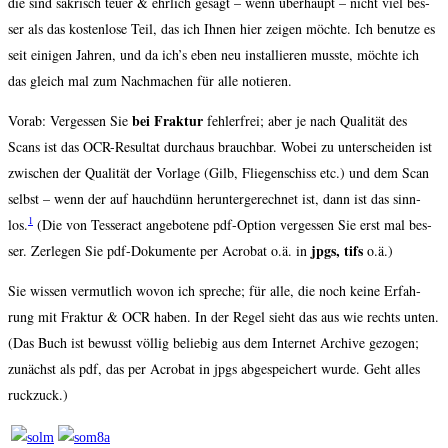
die sind sakrisch teu­er & ehr­lich gesagt – wenn über­haupt – nicht viel bes­
ser als das kos­ten­lo­se Teil, das ich Ihnen hier zei­gen möch­te. Ich benut­ze es
seit eini­gen Jah­ren, und da ich’s eben neu instal­lie­ren muss­te, möch­te ich
das gleich mal zum Nach­ma­chen für alle notieren.
bei Frak­tur
Vor­ab: Ver­ges­sen Sie
feh­ler­frei; aber je nach Qua­li­tät des
Scans ist das OCR-Resul­tat durch­aus brauch­bar. Wobei zu unter­schei­den ist
zwi­schen der Qua­li­tät der Vor­la­ge (Gilb, Flie­gen­schiss etc.) und dem Scan
selbst – wenn der auf hauch­dünn her­un­ter­ge­rech­net ist, dann ist das sinn­
1
los.
(Die von Tes­seract ange­bo­te­ne pdf-Opti­on ver­ges­sen Sie erst mal bes­
jpgs, tifs
ser. Zer­le­gen Sie pdf-Doku­men­te per Acro­bat o.ä. in
o.ä.)
Sie wis­sen ver­mut­lich wovon ich spre­che; für alle, die noch kei­ne Erfah­
rung mit Frak­tur & OCR haben. In der Regel sieht das aus wie rechts unten.
(Das Buch ist bewusst völ­lig belie­big aus dem Inter­net Archi­ve gezo­gen;
zunächst als pdf, das per Acro­bat in jpgs abge­spei­chert wur­de. Geht alles
ruckzuck.)