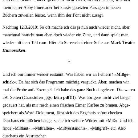
mein teu­rer Abby Fine­rea­der bei kur­siv gesetz­ten Pas­sa­gen in neu­en
Büchern zuwei­len leis­tet, wenn ihm der Font nicht zusagt.
Nach­trag 12.3.2019: So oft mache ich das ja nun auch wie­der nicht, aber
manch­mal braucht man eben doch wie­der ein Zitat, und dann spielt man
wie­der mit dem Teil rum. Hier ein Screen­shot einer Sei­te aus
Mark Twa­ins
Humo­res­ken
.
*
Und ich bin immer wie­der erstaunt. Was haben wir an Feh­lern? »
Miß­ge­
schick
«. Da hat sich das Pro­gramm mäch­tig ver­guckt. Aber, machen wir
mal die Pro­be aufs Exem­pel. Ich habe das ganz Buch ein­ge­le­sen. Das waren
291 Sei­ten (Grau­stu­fen-jpgs;
kein pdf!!!
). Was übri­gens nicht viel län­ger
gedau­ert hat, als mir rasch einen fri­schen Eimer Kaf­fee zu brau­en. Abge­
spei­chert als Word-Doku­ment, lässt sich das Ergeb­nis sofort che­cken.
Durch­aus ein biß­chen ban­ge, suche ich wei­te­re Wör­ter mit »Miß«. Und ich
fin­de »Miß­laut«, »Miß­fal­len«, »Miß­ver­ständ­nis«, »Miß­griff« etc. Also
durch­aus ein Ausrutscher.