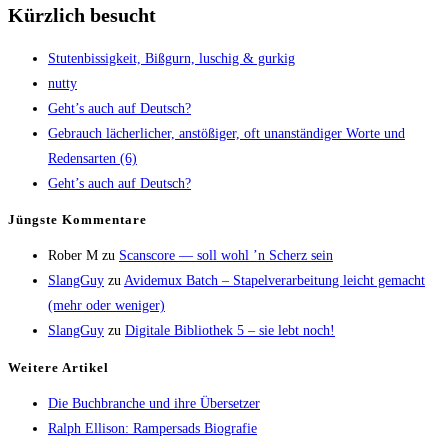
Kürzlich besucht
Stu­ten­bis­sig­keit, Biß­gurn, luschig & gurkig
nut­ty
Geht’s auch auf Deutsch?
Gebrauch lächer­li­cher, anstö­ßi­ger, oft unan­stän­di­ger Wor­te und
Redens­ar­ten (6)
Geht’s auch auf Deutsch?
Jüngs­te Kommentare
Rober M
zu
Scans­core — soll wohl ’n Scherz sein
SlangGuy
zu
Avi­de­mux Batch – Sta­pel­ver­ar­bei­tung leicht gemacht
(mehr oder weniger)
SlangGuy
zu
Digi­ta­le Biblio­thek 5 – sie lebt noch!
Wei­te­re Artikel
Die Buch­bran­che und ihre Übersetzer
Ralph Elli­son: Ram­pers­ads Biografie