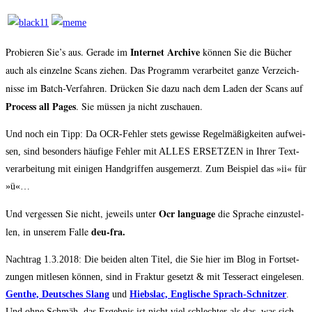
Inter­net Archi­ve
Pro­bie­ren Sie’s aus. Gera­de im
kön­nen Sie die Bücher
auch als ein­zel­ne Scans zie­hen. Das Pro­gramm ver­ar­bei­tet gan­ze Ver­zeich­
nis­se im Batch-Ver­fah­ren. Drü­cken Sie dazu nach dem Laden der Scans auf
Pro­cess all Pages
. Sie müs­sen ja nicht zuschauen.
Und noch ein Tipp: Da OCR-Feh­ler stets gewis­se Regel­mä­ßig­kei­ten auf­wei­
sen, sind beson­ders häu­fi­ge Feh­ler mit ALLES ERSETZEN in Ihrer Text­
ver­ar­bei­tung mit eini­gen Hand­grif­fen aus­ge­merzt. Zum Bei­spiel das »ii« für
»ü«…
Ocr lan­guage
Und ver­ges­sen Sie nicht, jeweils unter
die Spra­che ein­zu­stel­
deu-fra.
len, in unse­rem Fal­le
Nach­trag 1.3.2018: Die bei­den alten Titel, die Sie hier im Blog in Fort­set­
zun­gen mit­le­sen kön­nen, sind in Frak­tur gesetzt & mit Tes­seract ein­ge­le­sen.
Gen­the, Deut­sches Slang
und
Hiebs­lac, Eng­li­sche Sprach-Schnit­zer
.
Und ohne Schmäh, das Ergeb­nis ist nicht viel schlech­ter als das, was sich