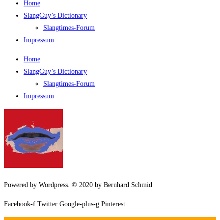
Home
SlangGuy’s Dic­tion­a­ry
Slang­times-Forum
Impres­sum
Home
SlangGuy’s Dic­tion­a­ry
Slang­times-Forum
Impres­sum
Powered by Wordpress. © 2020 by Bernhard Schmid
Facebook-f
Twitter
Google-plus-g
Pinterest