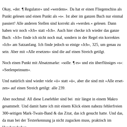
Okay, »der. ¶ Regu­la­tor« und »wer­dens«. Da hat er einen Flie­gen­schiss als
Punkt gele­sen und einen Punkt als »s«. Ist aber im gan­zen Buch nur ein­mal
pas­siert! Alle ande­ren Stel­len sind kor­rekt als »wer­den.« gele­sen. Dann
haben wir noch »Jcb« statt »Ich«. Auch hier che­cke ich wie­der das gan­ze
Buch: »Jcb« fin­de ich nicht noch mal, son­dern in der Regel ein kor­rek­tes
»Ich« am Satz­an­fang. Ich fin­de jedoch so eini­ge »Jch«, 325, um genau zu
sein. Aber mit »Alle erset­zen« sind die auf einen Streich getilgt.
Noch einen Punkt mit Absatz­mar­ke: »sol­le. ¶ es« und ein über­flüs­si­ges »s«:
»See­len­pein­sum«.
Und natür­lich sind wie­der vie­le »ii« statt »ü«, aber die sind mit »Alle erset­
zen« auf einen Streich getilgt: alle 239.
Aber noch­mal: All die­se Lese­feh­ler sind bei mir längst in einem Makro
gesam­melt. Und damit hat­te ich mit einem Klick einen nahe­zu feh­ler­frei­en
300-sei­ti­gen Mark-Twa­in-Band & das Zitat, das ich gesucht hat­te. Und das,
da man bei der Tex­terken­nung ja nicht zugu­cken muss, prak­tisch im