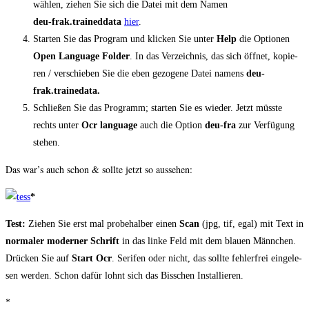
wäh­len, zie­hen Sie sich die Datei mit dem Namen
deu-frak.traineddata
hier
.
Star­ten Sie das Pro­gram und kli­cken Sie unter
Help
die Optio­nen
Open Lan­guage Fol­der
. In das Ver­zeich­nis, das sich öff­net, kopie­
ren / ver­schie­ben Sie die eben gezo­ge­ne Datei namens
deu-
frak.trainedata.
Schlie­ßen Sie das Pro­gramm; star­ten Sie es wie­der. Jetzt müss­te
rechts unter
Ocr lan­guage
auch die Opti­on
deu-fra
zur Ver­fü­gung
stehen.
Das war’s auch schon & soll­te jetzt so aussehen:
*
Test:
Zie­hen Sie erst mal pro­be­hal­ber einen
Scan
(jpg, tif, egal) mit Text in
nor­ma­ler moder­ner Schrift
in das lin­ke Feld mit dem blau­en Männ­chen.
Drü­cken Sie auf
Start Ocr
. Seri­fen oder nicht, das soll­te feh­ler­frei ein­ge­le­
sen wer­den. Schon dafür lohnt sich das Biss­chen Installieren.
*