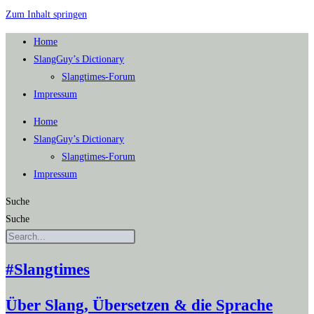
Zum Inhalt springen
Home
SlangGuy’s Dic­tion­a­ry
Slang­times-Forum
Impres­sum
Home
SlangGuy’s Dic­tion­a­ry
Slang­times-Forum
Impres­sum
Suche
Suche
#Slangtimes
Über Slang, Übersetzen & die Sprache