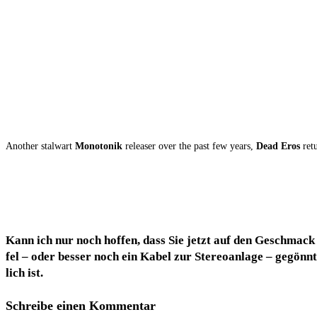
Ano­ther stal­wart
Mono­to­nik
releaser over the past few years,
Dead Eros
retu
Kann ich nur noch hof­fen, dass Sie jetzt auf den Geschmack 
fel – oder bes­ser noch ein Kabel zur Ste­reo­an­la­ge – gegönn
lich ist.
Schreibe einen Kommentar