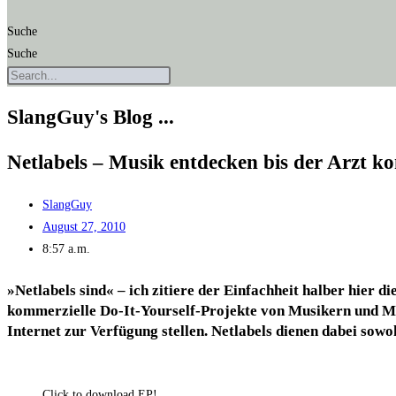
Suche
Suche
SlangGuy's Blog ...
Net­la­bels – Musik ent­de­cken bis der Arzt 
SlangGuy
August 27, 2010
8:57 a.m.
»
Net­la­bels
sind« – ich zitie­re der Ein­fach­heit hal­ber hier di
kom­mer­zi­el­le Do-It-Yours­elf-Pro­jek­te von Musi­kern und Mu
Inter­net zur Ver­fü­gung stel­len. Net­la­bels die­nen dabei sow
Click to down­load EP!