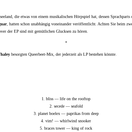
­see­land, die etwas von einem musi­ka­li­schen Hörp­spiel hat, des­sen Sprach­parts 
u­ar
, hat­ten schon unab­hän­gig von­ein­an­der ver­öf­fent­licht. Ach­ten Sie beim z
ver der EP sind mit gemüt­li­chen Gluck­sen zu hören.
*
ha­ley
besorg­ten Que­er­beet-Mix, der jeder­zeit als LP bestehen könnte.
1. bliss — life on the rooftop
2. sece­de — seafold
3. pla­net boe­lex — papri­kas from deep
4. vim! — whirl­wind snooker
5. braces tower — king of rock