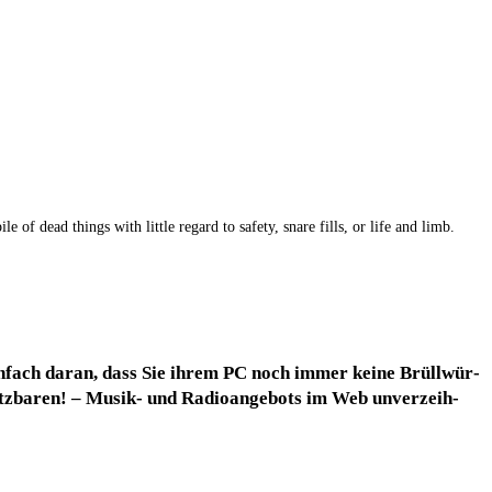
ile of dead things with litt­le regard to safe­ty, sna­re fills, or life and limb.
n­fach dar­an, dass Sie ihrem PC noch immer kei­ne Brüll­wür­
nutz­ba­ren! – Musik- und Radio­an­ge­bots im Web unver­zeih­