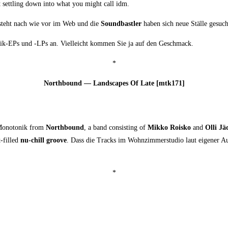
but sett­ling down into what you might call idm.
sik steht nach wie vor im Web und die
Sound­bast­ler
haben sich neue Stäl­le gesuch
o­nik-EPs und ‑LPs an. Viel­leicht kom­men Sie ja auf den Geschmack.
*
North­bound — Land­scapes Of Late [mtk171]
Mono­to­nik from
North­bound
, a band con­sis­ting of
Mik­ko Rois­ko
and
Olli Jä
-fil­led
nu-chill groo­ve
. Dass die Tracks im Wohn­zim­mer­stu­dio laut eige­ner Aus­
*