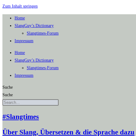
Zum Inhalt springen
Home
SlangGuy’s Dic­tion­a­ry
Slang­times-Forum
Impres­sum
Home
SlangGuy’s Dic­tion­a­ry
Slang­times-Forum
Impres­sum
Suche
Suche
#Slangtimes
Über Slang, Übersetzen & die Sprache dazu