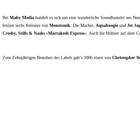
Bei
Mal­ty Media
han­delt es sich um eine wun­der­li­che Sound­bas­te­lei aus Neu
letz­ten sechs Releases von
Mono­to­nik
. Die Macher,
Aqua­boo­gie
und
Jet Jag
Crosby, Stills & Nashs
»
Mar­ra­kesh Express
«. Auch die Hüh­ner auf dem Co
Zum Zehn­jäh­ri­gen Bestehen des Labels gab’s 2006 einen von
Chris­to­pher W