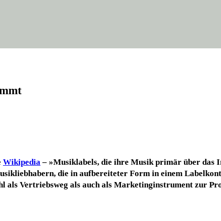
kommt
e
Wiki­pe­dia
–
»Musik­la­bels
, die ihre Musik pri­mär über das Inte
sik­lieb­ha­bern, die in auf­be­rei­te­ter Form in einem Label­ko
ohl als Ver­triebs­weg als auch als Mar­ke­ting­in­stru­ment zur Pr