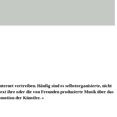
r­net ver­trei­ben. Häu­fig sind es selbst­or­ga­ni­sier­te, nicht
n­text ihre oder die von Freun­den pro­du­zier­te Musik über das
o­mo­ti­on der Künstler. «