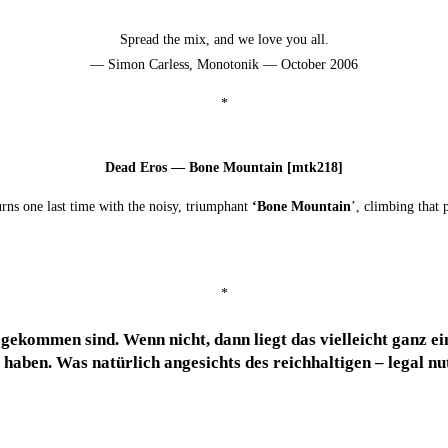
Spread the mix, and we love you all.
— Simon Carless, Mono­to­nik — Octo­ber 2006
*
Dead Eros — Bone Moun­tain [mtk218]
rns one last time with the noi­sy, tri­um­phant
‘Bone Moun­tain
’, clim­bing that p
*
gekom­men sind. Wenn nicht, dann liegt das viel­leicht ganz ei
t haben. Was natür­lich ange­sichts des reich­hal­ti­gen – legal 