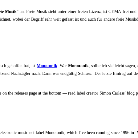
eie Musik
“ an. Freie Musik steht unter einer frei­en Lizenz, ist GEMA-frei und kos­
ch­net, wobei der Begriff sehr weit gefasst ist und auch für ande­re freie Musik­da
isch gehol­fen hat, ist
Mono­to­nik
. War
Mono­to­nik
, soll­te ich viel­leicht sag
zend Nach­züg­ler nach. Dann war end­gül­tig Schluss. Der letz­te Ein­trag auf der
are on the releases page at the bot­tom — read label crea­tor Simon Carless’ blog 
ec­tro­nic music net.label Mono­to­nik, which I’ve been run­ning sin­ce 1996 i