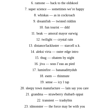
6. ramo­ne — back to the oldskool
7. super sci­ence — some­ti­mes we’­re happy
8. whis­kas — as in cockroach
9. dream­fi­sh — twis­ted riddim
10. fun tou­rist — ddd
11. beak — amo­ral mayor earwig
12. twi­light — crys­tal rain
13. distance/lackluster — star­cell u.k.
14. alek­si vir­ta — outer edge intro
15. thug — oba­tem by night
16. jiva — sous l’eau au pied
17. lumin­fi­re — bananadittydub
18. esem — thinmute
19. sen­se — icy l tap
20. slee­py town manu­fac­tu­re — lain say you care
21. grand­ma — straw­ber­ry rhub­arb oppai
22. tran­si­ent — trashybin
23. idmons­ter — the force may be with you