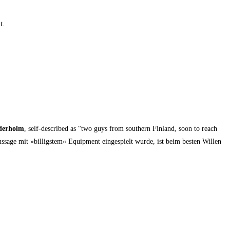
t.
der­holm
, self-descri­bed as “two guys from sou­thern Fin­land, soon to reach
sa­ge mit »bil­ligs­tem« Equip­ment ein­ge­spielt wur­de, ist beim bes­ten Wil­len