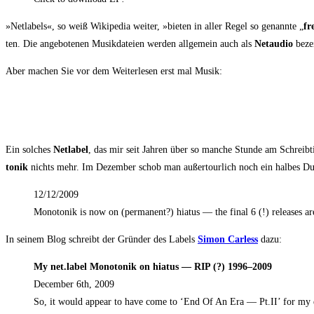
»Net­la­bels«, so weiß Wiki­pe­dia wei­ter, »bie­ten in aller Regel so genann­te „
fr
ten. Die ange­bo­te­nen Musik­da­tei­en wer­den all­ge­mein auch als
Net­au­dio
bezei
Aber machen Sie vor dem Wei­ter­le­sen erst mal Musik:
Ein sol­ches
Net­la­bel
, das mir seit Jah­ren über so man­che Stun­de am Schreib­t
to­nik
nichts mehr. Im Dezem­ber schob man außer­tour­lich noch ein hal­bes Dut­
12/12/2009
Mono­to­nik is now on (per­ma­nent?) hia­tus — the final 6 (!) releases 
In sei­nem Blog schreibt der Grün­der des Labels
Simon Carless
dazu:
My net.label Mono­to­nik on hia­tus — RIP (?) 1996–2009
Decem­ber 6th, 2009
So, it would appear to have come to ‘End Of An Era — Pt.II’ for my el