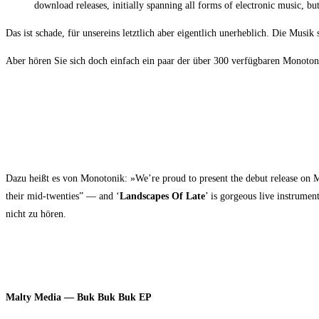
down­load releases, initi­al­ly span­ning all forms of elec­tro­nic music, 
Das ist scha­de, für unser­eins letzt­lich aber eigent­lich uner­heb­lich. Die Mu
Aber hören Sie sich doch ein­fach ein paar der über 300 ver­füg­ba­ren Mono­t
Dazu heißt es von Mono­to­nik: »We’­re proud to pre­sent the debut release on 
their mid-twen­ties” — and ‘
Land­scapes Of Late
’ is gor­ge­ous live instru­ment
nicht zu hören.
Mal­ty Media — Buk Buk Buk EP