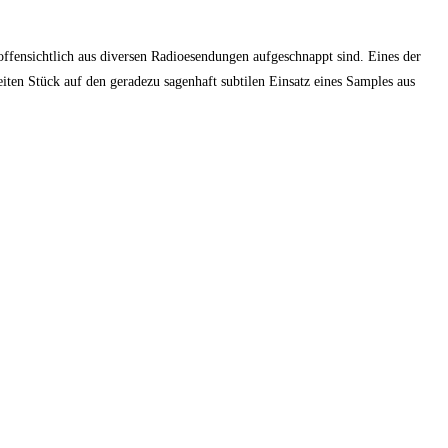
offen­sicht­lich aus diver­sen Radioe­sen­dun­gen auf­ge­schnappt sind. Eines der
wei­ten Stück auf den gera­de­zu sagen­haft sub­ti­len Ein­satz eines Samples aus