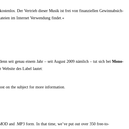
ten­los. Der Ver­trieb die­ser Musik ist frei von finan­zi­el­len Gewinn­ab­sich­
­tei­en im Inter­net Ver­wen­dung findet.«
en, denn seit genau einem Jahr – seit August 2009 näm­lich – tut sich bei
Mono­
 Web­site des Label lautet:
post on the sub­ject for more information.
n .MOD and .MP3 form. In that time, we’ve put out over 350 free-to-