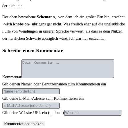
der nicht ein.
Der oben bewor­be­ne
Sche­mann
, von dem ich ein gro­ßer Fan bin, erwähnt
»
with knobs on
« übri­gens gar nicht. Was frei­lich eher auf die unglaub­li­che
Fül­le von Wen­dun­gen in unse­rer Spra­che ver­weist, als dass es dem Nut­zen
der herr­li­chen Schwar­te abträg­lich wäre. Ich war nur erstaunt…
Schreibe einen Kommentar
Kommentar
Gib deinen Namen oder Benutzernamen zum Kommentieren ein
Gib deine E-Mail-Adresse zum Kommentieren ein
Gib deine Website-URL ein (optional)