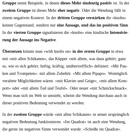
Grup­pe
nennt Bei­spie­le, in denen
die­ses Mehr ein­deu­tig posi­tiv
ist. In der
zwei­ten Grup­pe
ist die­ses Mehr
eher nega­tiv
. Oder die Wen­dung fällt in
einem nega­ti­ven Kon­text. In der
drit­ten Grup­pe
ver­stär­ken
die »knobs«
kei­nen Gegen­stand, son­dern nur
eine Aus­sa­ge, und das im posi­ti­ven Sinn
.
In der
vier­ten Grup­pe
signa­li­sie­ren die »knobs« eine kin­di­sche
Inten­si­vie­
rung der Aus­sa­ge ins Nega­ti­ve
.
Über­set­zen
könn­te man »with knobs on«
in der ers­ten Grup­pe
in etwa
mit »mit allen Schi­ka­nen«, das Küp­per »mit allem, was dazu gehört; ganz
so, wie es sich gehört; hef­tig; kräf­tig; unüber­treff­lich« defi­niert. »Mit Pau­
ken und Trom­pe­ten«: mit allem Zube­hör. »Mit allem Pipa­po«. Womög­lich
ver­al­te­te Mög­lich­kei­ten wären: »mit Kla­vier und Gei­ge«, »mit allem Kom­
pott« oder »mit allem Tod und Teu­fel«. Oder neu­er »mit Schnick­schnack«.
Wenn man sich im Web so umsieht, scheint die Wen­dung durch­aus auch in
die­ser posi­ti­ven Bedeu­tung ver­wen­det zu werden.
In der
zwei­ten Grup­pe
wür­de »mit allen Schi­ka­nen« in sei­ner ursprüng­lich
nega­ti­ven Bedeu­tung funk­tio­nie­ren. »Im Qua­drat« ist auch eine Wen­dung,
die ger­ne im nega­ti­ven Sin­ne ver­wen­det wur­de: »Schei­ße im Qua­drat«.