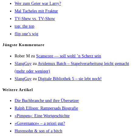
Wer zum Gei­er war Larry?
Mal Tache­les mit Fraktur
TV-Shew vs. TV-Show
top: the top
flip one’s wig
Jüngs­te Kommentare
Rober M
zu
Scans­core — soll wohl ’n Scherz sein
SlangGuy
zu
Avi­de­mux Batch – Sta­pel­ver­ar­bei­tung leicht gemacht
(mehr oder weniger)
SlangGuy
zu
Digi­ta­le Biblio­thek 5 – sie lebt noch!
Wei­te­re Artikel
Die Buch­bran­che und ihre Übersetzer
Ralph Elli­son: Ram­pers­ads Biografie
»Pim­pen«: Eine Wortgeschichte
»Gover­nan­ce« – a prio­ri gut?
Huren­sohn & son of a bitch