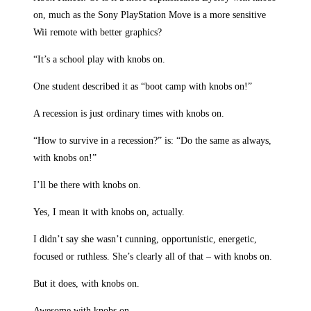
on, much as the Sony Play­Sta­ti­on Move is a more sen­si­ti­ve
Wii remo­te with bet­ter graphics?
“It’s a school play with knobs on.
One stu­dent descri­bed it as “boot camp with knobs on!”
A reces­si­on is just ordi­na­ry times with knobs on.
“How to sur­vi­ve in a reces­si­on?” is: “Do the same as always,
with knobs on!”
I’ll be the­re with knobs on.
Yes, I mean it with knobs on, actually.
I didn’t say she wasn’t cun­ning, oppor­tu­ni­stic, ener­ge­tic,
focu­sed or ruthl­ess. She’s cle­ar­ly all of that – with knobs on.
But it does, with knobs on.
Awe­so­me with knobs on.