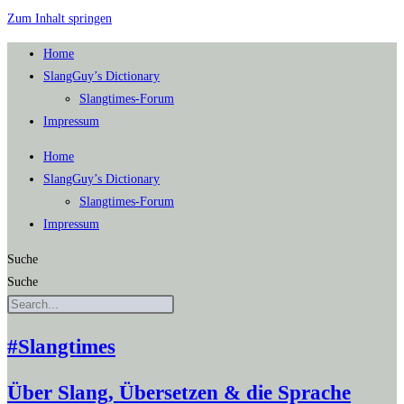
Zum Inhalt springen
Home
SlangGuy’s Dic­tion­a­ry
Slang­times-Forum
Impres­sum
Home
SlangGuy’s Dic­tion­a­ry
Slang­times-Forum
Impres­sum
Suche
Suche
#Slangtimes
Über Slang, Übersetzen & die Sprache