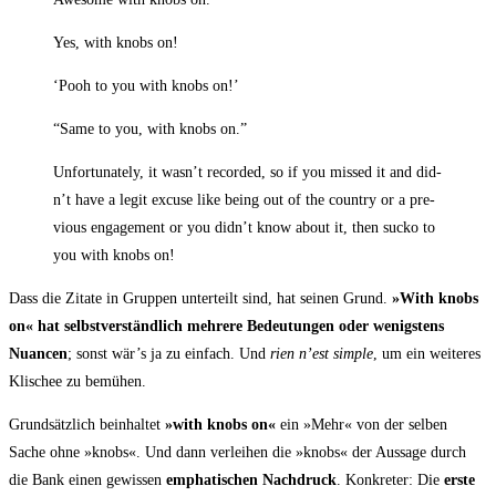
Yes, with knobs on!
‘Pooh to you with knobs on!’
“Same to you, with knobs on.”
Unfort­u­na­te­ly, it was­n’t recor­ded, so if you missed it and did­
n’t have a legit excu­se like being out of the coun­try or a pre­
vious enga­ge­ment or you did­n’t know about it, then sucko to
you with knobs on!
Dass die Zita­te in Grup­pen unter­teilt sind, hat sei­nen Grund.
»With knobs
on« hat selbst­ver­ständ­lich meh­re­re Bedeu­tun­gen oder wenigs­tens
Nuan­cen
; sonst wär’s ja zu ein­fach. Und
rien n’est simp­le
, um ein wei­te­res
Kli­schee zu bemühen.
Grund­sätz­lich beinhal­tet
»with knobs on«
ein »Mehr« von der sel­ben
Sache ohne »knobs«. Und dann ver­lei­hen die »knobs« der Aus­sa­ge durch
die Bank einen gewis­sen
empha­ti­schen Nach­druck
. Kon­kre­ter: Die
ers­te