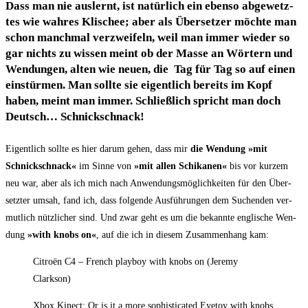
Dass man nie aus­lernt, ist natür­lich ein eben­so abge­wetz­
tes wie wah­res Kli­schee; aber als Über­set­zer möch­te man
schon manch­mal ver­zwei­feln, weil man immer wie­der so
gar nichts zu wis­sen meint ob der Mas­se an Wör­tern und
Wen­dun­gen, alten wie neu­en, die Tag für Tag so auf einen
ein­stür­men. Man soll­te sie eigent­lich bereits im Kopf
haben, meint man immer. Schließ­lich spricht man doch
Deutsch… Schnickschnack!
Eigent­lich soll­te es hier dar­um gehen, dass mir
die Wen­dung »mit
Schnick­schnack«
im Sin­ne von
»mit allen Schi­ka­nen«
bis vor kur­zem
neu war, aber als ich mich nach Anwendungsmöglich­keiten für den Über­
setz­ter umsah, fand ich, dass fol­gen­de Aus­füh­run­gen dem Suchen­den ver­
mut­lich nütz­li­cher sind. Und zwar geht es um die bekann­te eng­li­sche Wen­
dung
»with knobs on«
, auf die ich in die­sem Zusam­men­hang kam:
Citro­ën C4 – French play­boy with knobs on (Jere­my
Clarkson)
Xbox Kinect: Or is it a more sophisti­ca­ted Eye­toy with knobs