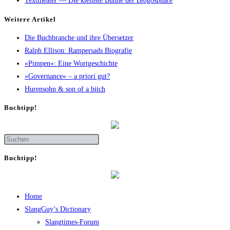
Texttheater — Die kleinste Bühne der Blogosphäre
Wei­te­re Artikel
Die Buch­bran­che und ihre Übersetzer
Ralph Elli­son: Ram­pers­ads Biografie
»Pim­pen«: Eine Wortgeschichte
»Gover­nan­ce« – a prio­ri gut?
Huren­sohn & son of a bitch
Buch­tipp!
Buch­tipp!
Home
SlangGuy’s Dic­tion­a­ry
Slang­times-Forum