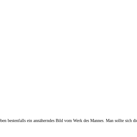
ben bes­ten­falls ein annä­hern­des Bild vom Werk des Man­nes. Man soll­te sich 