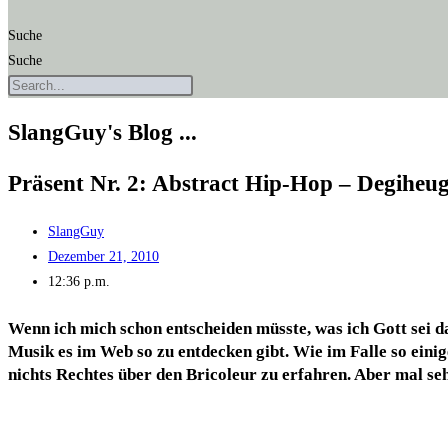
Suche
Suche
SlangGuy's Blog ...
Prä­sent Nr. 2: Abs­tract Hip-Hop – Degiheug
SlangGuy
Dezember 21, 2010
12:36 p.m.
Wenn ich mich schon ent­schei­den müss­te, was ich Gott sei 
Musik es im Web so zu ent­de­cken gibt. Wie im Fal­le so eini­ger 
nichts Rech­tes über den Bri­coleur zu erfah­ren. Aber mal 