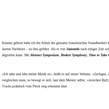
Ken­nen gelernt habe ich die Arbeit des genia­len fran­zö­si­schen Sound­bast­lers 
sier­ten Nach­barn – zu ihm geführt. Als er von
Jamen­do
nach eini­ger Zeit wie
abgrei­fen kann. Mit
Abs­tract Sym­po­si­um
,
Bro­ken Sym­pho­ny
,
Time to Take 
»Ich sehe und lebe mei­ne Musik so«, heißt es auf sei­ner Web­site, »Zer­le­g
ver­glei­chen muss, so bewegt er sich, laut dem Meis­ter selbst, »zwi­schen Rjd2,
Tracks prak­tisch vom Fleck weg erken­nen lässt.