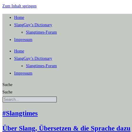
Zum Inhalt springen
Home
SlangGuy’s Dic­tion­a­ry
Slang­times-Forum
Impres­sum
Home
SlangGuy’s Dic­tion­a­ry
Slang­times-Forum
Impres­sum
Suche
Suche
#Slangtimes
Über Slang, Übersetzen & die Sprache dazu