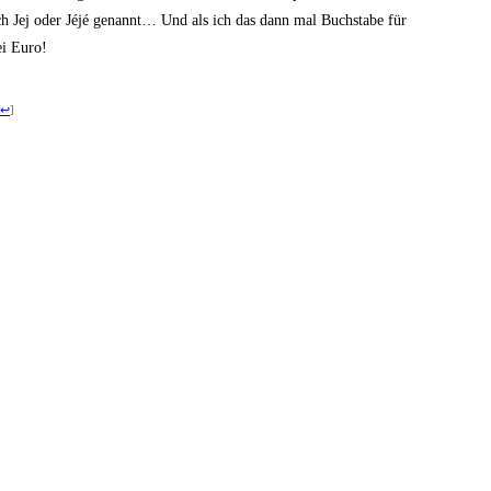
ch Jej oder Jéjé genannt… Und als ich das dann mal Buch­sta­be für
wei Euro!
↩
]