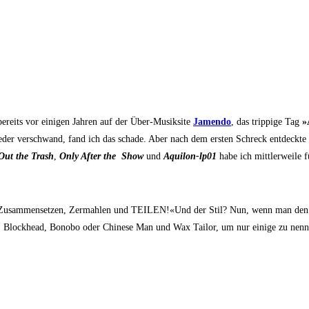
bereits vor eini­gen Jah­ren auf der Über-Musik­si­te
Jamen­do
, das trip­pi­ge Tag
»
­der ver­schwand, fand ich das scha­de. Aber nach dem ers­ten Schreck ent­deck­te
Out the Trash
,
Only After the Show
und
Aqui­lon-lp01
habe
ich mitt­ler­wei­l
en, Zusam­men­set­zen, Zer­mah­len und TEILEN!«Und der Stil? Nun, wenn man den S
 Block­head, Bono­bo oder Chi­ne­se Man und Wax Tail­or, um nur eini­ge zu nen­nen«