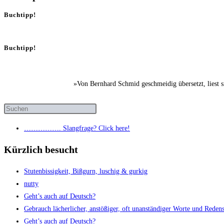
Buchtipp!
Buchtipp!
»Von Bernhard Schmid geschmeidig übersetzt, liest 
……………. Slang­fra­ge? Click here!
Kürzlich besucht
Stu­ten­bis­sig­keit, Biß­gurn, luschig & gurkig
nut­ty
Geht’s auch auf Deutsch?
Gebrauch lächer­li­cher, anstö­ßi­ger, oft unan­stän­di­ger Wor­te und Redens­
Geht’s auch auf Deutsch?