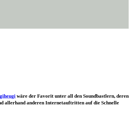
i­he­u­gi
wäre der Favo­rit unter all den Sound­bast­lern, deren
d aller­hand ande­ren Inter­net­auf­trit­ten auf die Schnel­le