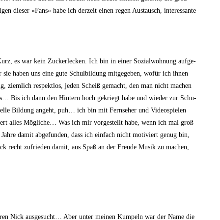
gen die­ser »Fans« habe ich der­zeit einen regen Aus­tausch, inter­es­san­te
urz, es war kein Zucker­le­cken. Ich bin in einer Sozi­al­woh­nung auf­ge­
 sie haben uns eine gute Schul­bil­dung mit­ge­ge­ben, wofür ich ihnen
rung, ziem­lich respekt­los, jeden Scheiß gemacht, den man nicht machen
­los… Bis ich dann den Hin­tern hoch gekriegt habe und wie­der zur Schu­
el­le Bil­dung angeht, puh… ich bin mit Fern­se­her und Video­spie­len
siert alles Mög­li­che… Was ich mir vor­ge­stellt habe, wenn ich mal groß
h­re damit abge­fun­den, dass ich ein­fach nicht moti­viert genug bin,
ick recht zufrie­den damit, aus Spaß an der Freu­de Musik zu machen,
nde­ren Nick aus­ge­sucht… Aber unter mei­nen Kum­peln war der Name die