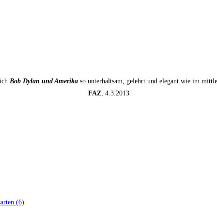
sich
Bob Dylan und Amerika
so unterhaltsam, gelehrt und elegant wie im mitt
FAZ
, 4.3.2013
ar­ten (6)