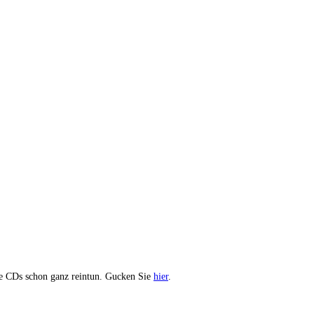
die CDs schon ganz rein­tun. Gucken Sie
hier
.