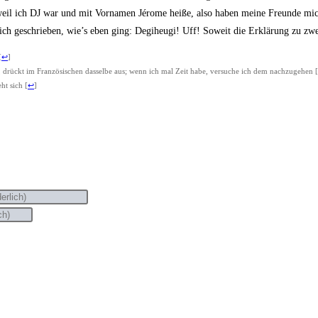
il ich DJ war und mit Vor­na­men Jéro­me hei­ße, also haben mei­ne Freun­de mi
h geschrie­ben, wie’s eben ging: Degi­he­u­gi! Uff! Soweit die Erklä­rung zu z
[
↩
]
, drückt im Fran­zö­si­schen das­sel­be aus; wenn ich mal Zeit habe, ver­su­che ich dem nach­zu­ge­hen
[
eht sich
[
↩
]