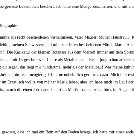
e gewis­se Bekannt­heit beschert, ich hat­te eine Men­ge Zuschrif­ten, und mit eini­
 Biographie.
m­me aus recht beschei­de­nen Ver­hält­nis­sen, Vater Mau­rer, Mut­ter Haus­frau… K
fehl­te, mei­nen Schwes­tern und mir, mit ihren beschei­de­nen Mit­tel, klar… Aber
gen?! Die Kari­ka­tur der klei­nen Rotz­na­se aus dem Vier­tel! Immer auf dem Sp
 habe ich mit 15 geschmis­sen. Leh­re als Metall­bau­er… Recht jung schon arbeits
dir sagen, das liegt mir hun­dert­mal mehr als der Metall­bau! Was mei­ne kul­tu­r
ber ich bin recht neu­gie­rig, ich ler­ne unheim­lich gern was dazu. Mich inter­es­
 im Ernst, ich woll­te von mei­ner Musik leben, aber ich habe mich im Lauf der Ja
eist, »such dir einen Job, dann kannst du Musik machen!« Ich bin’s im Augen­bl
ch gewusst, dass ich mal ein Bein auf den Boden krie­ge, ich hät­te mir einen a