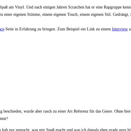
paß am Vinyl. Und nach eini­gen Jah­ren Scrat­chen hat er eine Rap­grup­pe ken­nen ge
 zu einer eige­nen Stim­me, einem eige­nen Touch, einem eige­nen Stil. Gedrängt, se
ce
-Sei­te in Erfah­rung zu brin­gen. Zum Bei­spiel ein Link zu einem
Inter­view
a
g beschie­den, wur­de aber rasch zu einer Art Refe­renz für das Gen­re. Ohne hier di
gönnt?
! Ich hab nur gemacht, was mir Spaß macht und was ich damals eben gra­de gern hö