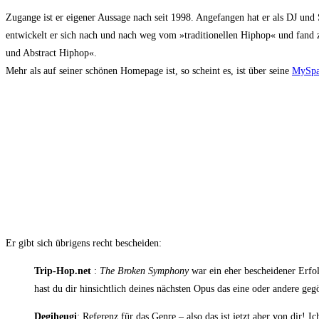
Zugan­ge ist er eige­ner Aus­sa­ge nach seit 1998. Ange­fan­gen hat er als DJ und S
ent­wi­ckelt er sich nach und nach weg vom »tra­di­tio­nel­len Hip­hop« und fand
und Abs­tract Hiphop«.
Mehr als auf sei­ner schö­nen Home­page ist, so scheint es, ist über sei­ne
MySpa
Er gibt sich übri­gens recht bescheiden:
Trip-Hop.net
:
The Bro­ken Sym­pho­ny
war ein eher beschei­de­ner Erfol
hast du dir hin­sicht­lich dei­nes nächs­ten Opus das eine oder ande­re ge
Degi­he­u­gi
: Refe­renz für das Gen­re – also das ist jetzt aber von dir