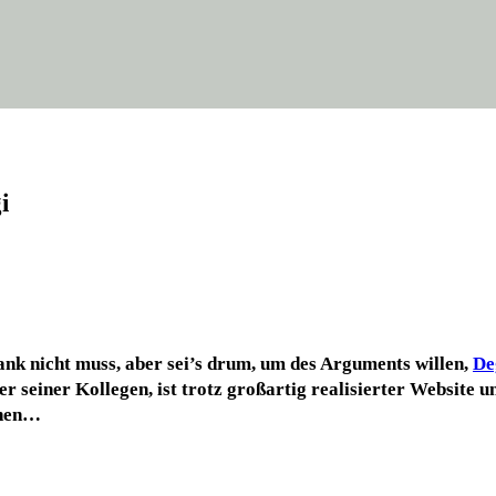
i
dank nicht muss, aber sei’s drum, um des Argu­ments wil­len,
Deg
sei­ner Kol­le­gen, ist trotz groß­ar­tig rea­li­sier­ter Web­site un
sehen…