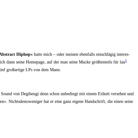
Abs­tract Hip­hop«
hat­te mich – oder mei­nen eben­falls ein­schlä­gig inter­es­
1
 ich dann sei­ne Home­page, auf der man sei­ne Mucke größ­ten­teils für lau
e fünf groß­ar­ti­ge LPs von dem Mann.
ound von Degi­he­u­gi denn schon unbe­dingt mit einem Eti­kett ver­se­hen und
. Nichts­des­to­we­ni­ger hat er eine ganz eige­ne Hand­schrift, die einen sei­ne