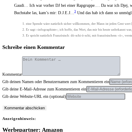
Gau­di… Ich war vor­her DJ bei einer Rap­grup­pe.… Da war ich Djej, we
3
Buch­sta­be las, kam’s mir: D.J.E.J…
Und das hab ich dann so unmög­lic
eine Spen­de wäre natür­lich sicher will­kom­men, der Mann ist jeden Cent wert
Er sagt »info­gra­phis­te«; ich hof­fe, das Wort, das mir bis heu­te unbe­kannt war
Er spricht natür­lich Fran­zö­sisch: dö-schi-ö-schi; mit fran­zö­si­schem »ö«, ver­st
Schreibe einen Kommentar
Kommentar
Gib deinen Namen oder Benutzernamen zum Kommentieren ein
Gib deine E-Mail-Adresse zum Kommentieren ein
Gib deine Website-URL ein (optional)
Anzei­gen­hin­weis:
Werbepartner: Amazon