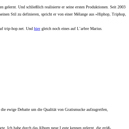
lernt. Und schließ­lich rea­li­sier­te er sei­ne ers­ten Pro­duk­tio­nen. Seit 2003
i­nen Stil zu defi­nie­ren, spricht er von einer Mélan­ge aus »Hip­hop, Tri­phop,
uf trip-hop.net. Und
hier
gleich noch eines auf L’arb­re Marius.
e ewi­ge Debat­te um die Qua­li­tät von Gra­tis­mu­cke auf­zu­grei­fen,
r­te. Ich habe durch das Album neue Leu­te ken­nen gelernt, die größ­