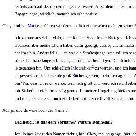
ten­teils auch auf dem neu­en ein­ge­la­den waren. Außer­dem hat es mir ein
Begeg­nun­gen, wirk­lich, mensch­lich sehr positiv.
Okay, und bei
Mari­us
erfah­ren wir denn end­lich ein biss­chen mehr zu sei­ner
Ich kom­me aus Saint-Malo, einer klei­nen Stadt in der Bre­ta­gne. Ich sta
wach­sen, aber mei­ne Eltern haben dafür gesorgt, dass es uns an nichts 
dank­bar bin. Andern­falls… ich war ein Stra­ßen­jun­ge, was soll ich sa
soll­te. Ich habe lan­ge gebraucht, um mich zu beru­hi­gen. Die Schu­le
2
le gegan­gen bin. Um schließ­lich
Info­gra­fi­ker
zu wer­den, und ich kann 
auf­ge­wach­sen! Ich habe nie groß Bücher gele­sen, mein Leb­tag nicht. A
bin? Na, dass ich reich wer­de, wenn ich groß bin, werd ich reich! Aber
mit Sicher­heit nicht bestän­dig genug. In mei­ner Umge­bung hieß es m
und ich habe dane­ben noch ein Leben, mit dem ich voll zufrie­den bin.
Ach ja, und da wäre noch der Name…
Degi­he­u­gi, ist das dein Vor­na­me? War­um Degiheugi?
Jou, kei­ner kriegt den Namen rich­tig hin! Okay, mal so gesagt, hätt i