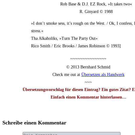
Rob Base & D.J. EZ Rock, »It takes two«
R. Gin­yard © 1988
»I don’t smo­ke sess, it’s rough on the West. / Ok, I con­fess, 
stress.«
Tha Alk­aho­liks, »Turn The Par­ty Out«
Rico Smith / Eric Brooks / James Robin­son © 1993]
~~~~~~~~~~~~~~~
© 2013 Bern­hard Schmid
Check me out at
Über­set­zen als Handwerk
~~~
Über­set­zungs­vor­schlag für die­sen Ein­trag? Ein gutes Zitat? 
Ein­fach einen Kom­men­tar hin­ter­las­sen…
Schreibe einen Kommentar