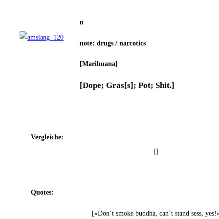
n
note: drugs / narcotics
[Mari­hua­na]
[Dope; Gras[s]; Pot; Shit.]
Ver­glei­che:
[]
Quo­tes:
[»Don’t smo­ke bud­dha, can’t stand sess, yes!