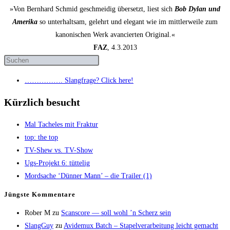
»Von Bernhard Schmid geschmeidig übersetzt, liest sich
Bob Dylan und
Amerika
so unterhaltsam, gelehrt und elegant wie im mittlerweile zum
kanonischen Werk avancierten Original.«
FAZ
, 4.3.2013
……………. Slang­fra­ge? Click here!
Kürzlich besucht
Mal Tache­les mit Fraktur
top: the top
TV-Shew vs. TV-Show
Ugs-Pro­jekt 6: tüttelig
Mord­sa­che ‘Dün­ner Mann’ – die Trai­ler (1)
Jüngs­te Kommentare
Rober M
zu
Scans­core — soll wohl ’n Scherz sein
SlangGuy
zu
Avi­de­mux Batch – Sta­pel­ver­ar­bei­tung leicht gemacht