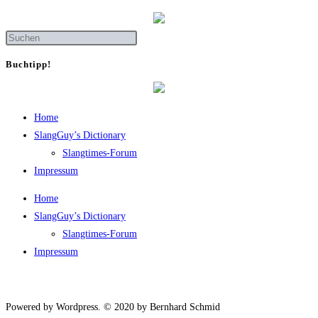
Buch­tipp!
Home
SlangGuy’s Dic­tion­a­ry
Slang­times-Forum
Impres­sum
Home
SlangGuy’s Dic­tion­a­ry
Slang­times-Forum
Impres­sum
Powered by Wordpress. © 2020 by Bernhard Schmid