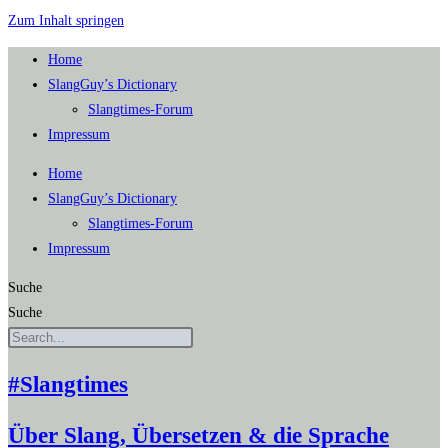
Zum Inhalt springen
Home
SlangGuy’s Dic­tion­a­ry
Slang­times-Forum
Impres­sum
Home
SlangGuy’s Dic­tion­a­ry
Slang­times-Forum
Impres­sum
Suche
Suche
#Slangtimes
Über Slang, Übersetzen & die Sprache