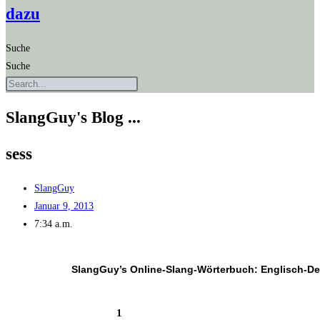
dazu
Suche
Suche
SlangGuy's Blog ...
sess
SlangGuy
Januar 9, 2013
7:34 a.m.
SlangGuy’s Online-Slang-Wör­ter­buch: Englisch-D
1