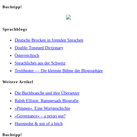
Buch­tipp!
Sprachblogs
Deutsche Brocken in fremden Sprachen
Double-Tongued Dictionary
Österreichisch
Sprachliches aus der Schweiz
Texttheater — Die kleinste Bühne der Blogosphäre
Wei­te­re Artikel
Die Buch­bran­che und ihre Übersetzer
Ralph Elli­son: Ram­pers­ads Biografie
»Pim­pen«: Eine Wortgeschichte
»Gover­nan­ce« – a prio­ri gut?
Huren­sohn & son of a bitch
Buch­tipp!