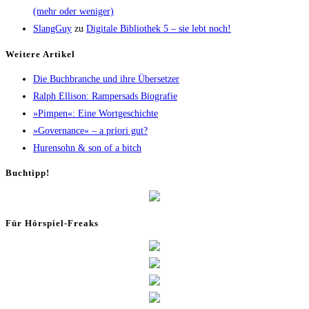
(mehr oder weniger)
SlangGuy
zu
Digi­ta­le Biblio­thek 5 – sie lebt noch!
Wei­te­re Artikel
Die Buch­bran­che und ihre Übersetzer
Ralph Elli­son: Ram­pers­ads Biografie
»Pim­pen«: Eine Wortgeschichte
»Gover­nan­ce« – a prio­ri gut?
Huren­sohn & son of a bitch
Buch­tipp!
Für Hör­spiel-Freaks