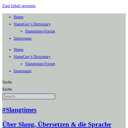
Zum Inhalt springen
Home
SlangGuy’s Dic­tion­a­ry
Slang­times-Forum
Impres­sum
Home
SlangGuy’s Dic­tion­a­ry
Slang­times-Forum
Impres­sum
Suche
Suche
#Slangtimes
Über Slang, Übersetzen & die Sprache