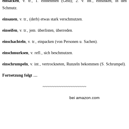
ein­sa­cken
, v. tr., 1. ein­neh­men (Geld); 2. v. int., ein­sin­ken, in den
Schmutz.
ein­sauen
, v. tr., (derb) etwas stark verschmutzen.
ein­sei­fen
, v. tr., jem. über­lis­ten, überreden.
ein­schach­teln
, v. tr., ein­pa­cken (von Per­so­nen u. Sachen).
ein­schmurk­sen
, v. refl., sich beschmutzen.
ein­schrum­peln
, v. int., ver­trock­ne­ten, Run­zeln bekom­men (S. Schrumpel).
Fort­set­zung folgt …
~~~~~~~~~~~~~~~~~~~
bei amazon.com