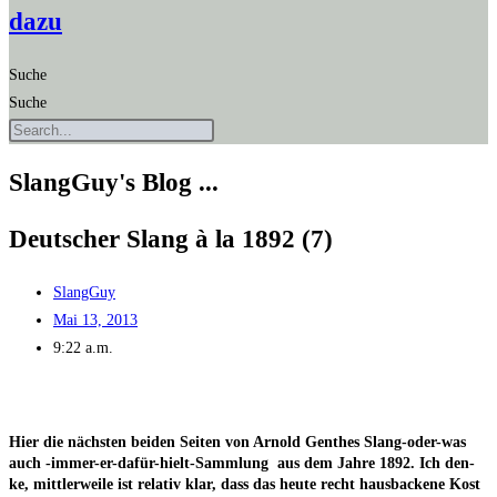
dazu
Suche
Suche
SlangGuy's Blog ...
Deut­scher Slang à la 1892 (7)
SlangGuy
Mai 13, 2013
9:22 a.m.
Hier die nächs­ten bei­den Sei­ten von Arnold Gen­thes Slang-oder-was
auch ‑immer-er-dafür-hielt-Samm­lung aus dem Jah­re 1892. Ich den­
ke, mitt­ler­wei­le ist rela­tiv klar, dass das heu­te recht haus­ba­cke­ne Kost