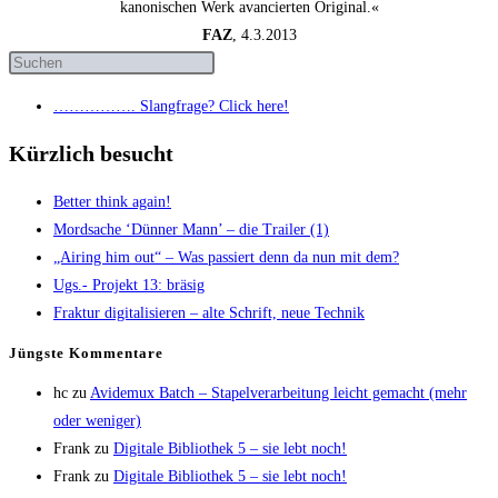
kanonischen Werk avancierten Original.«
FAZ
, 4.3.2013
……………. Slang­fra­ge? Click here!
Kürzlich besucht
Bet­ter think again!
Mord­sa­che ‘Dün­ner Mann’ – die Trai­ler (1)
„Airing him out“ – Was pas­siert denn da nun mit dem?
Ugs.- Pro­jekt 13: bräsig
Frak­tur digi­ta­li­sie­ren – alte Schrift, neue Technik
Jüngs­te Kommentare
hc
zu
Avi­de­mux Batch – Sta­pel­ver­ar­bei­tung leicht gemacht (mehr
oder weniger)
Frank
zu
Digi­ta­le Biblio­thek 5 – sie lebt noch!
Frank
zu
Digi­ta­le Biblio­thek 5 – sie lebt noch!