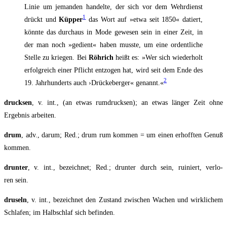
Linie um jeman­den han­del­te, der sich vor dem Wehr­dienst
1
drückt und
Küp­per
das Wort auf »etwa seit 1850« datiert,
könn­te das durch­aus in Mode gewe­sen sein in einer Zeit, in
der man noch »gedient« haben muss­te, um eine ordent­li­che
Stel­le zu krie­gen. Bei
Röh­rich
heißt es: »Wer sich wie­der­holt
erfolg­reich einer Pflicht ent­zo­gen hat, wird seit dem Ende des
2
19. Jahr­hun­derts auch ›Drü­cke­ber­ger« genannt.«
druck­sen
, v. int., (an etwas rum­druck­sen); an etwas län­ger Zeit ohne
Ergeb­nis arbeiten.
drum
, adv., dar­um; Red.; drum rum kom­men = um einen erhoff­ten Genuß
kommen.
drun­ter
, v. int., bezeich­net; Red.; drun­ter durch sein, rui­niert, ver­lo­
ren sein.
dru­seln
, v. int., bezeich­net den Zustand zwi­schen Wachen und wirk­li­chem
Schla­fen; im Halb­schlaf sich befinden.