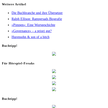
Wei­te­re Artikel
Die Buch­bran­che und ihre Übersetzer
Ralph Elli­son: Ram­pers­ads Biografie
»Pim­pen«: Eine Wortgeschichte
»Gover­nan­ce« – a prio­ri gut?
Huren­sohn & son of a bitch
Buch­tipp!
Für Hör­spiel-Freaks
Buch­tipp!