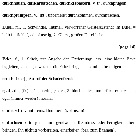
durch­hau­en, dur­kar­bat­schen, durch­kla­bas­tern
, v. tr., durchprügeln.
durch­plump­sen
, v., int., unbe­merkt durch­kom­men, durchhuschen.
Dusel
, m., 1. Schwin­del, Tau­mel, ver­wor­re­ner Geis­tes­zu­stand; im Dusel =
halb im Schlaf, adj.
duse­lig
; 2. Glück; gro­ßen Dusel haben.
[page 14]
Ecke
, f., 1. Stück, zur Anga­be der Ent­fer­nung: jem. eine klei­ne Ecke
beglei­ten; 2. jem., etwas um die Ecke brin­gen = heim­lich beseitigen.
eetsch
, interj., Aus­ruf der Schadenfreude.
egal
, adj., (fr.) = 1. einer­lei, gleich; 2. hin­ein­an­der, immer­fort: er setzt sich
egal (immer wie­der) hierhin.
ein­dru­seln
, v. int., ein­schlum­mern (s. druseln).
ein­fuch­sen
, v. tr., jem., ihm irgend­wel­che Kennt­nis­se oder Fer­tig­kei­ten bei­
brin­gen, ihn tüch­tig vor­be­rei­ten, ein­ar­bei­ten (bes. zum Examen).