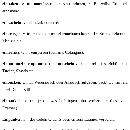
ein­ha­ken
, v. tr., unter­fas­sen den Arm neh­men; z. B.: willst Du mich
einhaken?
ein­ka­cheln
, v. int., stark einheizen.
ein­krie­gen
, v. tr., ein­be­kom­men, ein­zu­neh­men haben; der Kran­ke bekommt
Medi­zin ein.
ein­lo­chen
, v. tr., ein­sper­ren (bes. in’s Gefängnis).
ein­mum­meln
,
ein­pum­meln
,
ein­mu­scheln
v. tr. und refl., fest ein­hül­len in
Tücher, Shawls etc.
ein­pa­cken
, v. int., Wider­spruch oder Anspruch auf­ge­ben: pack’ Du man ein
= sei Du nur still.
ein­pau­ken
, v. tr., jem. etwas bei­brin­gen, ihn vor­be­rei­ten (bes. zum
Examen).
Ein­pau­ker
, m., der Gelehr­te, der Stu­den­ten zum Examen vorbereit.