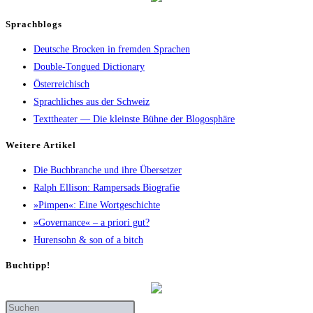
Sprachblogs
Deutsche Brocken in fremden Sprachen
Double-Tongued Dictionary
Österreichisch
Sprachliches aus der Schweiz
Texttheater — Die kleinste Bühne der Blogosphäre
Wei­te­re Artikel
Die Buch­bran­che und ihre Übersetzer
Ralph Elli­son: Ram­pers­ads Biografie
»Pim­pen«: Eine Wortgeschichte
»Gover­nan­ce« – a prio­ri gut?
Huren­sohn & son of a bitch
Buch­tipp!