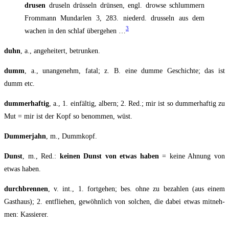
dru­sen
dru­seln drüs­seln drün­sen, engl. drow­se schlum­mern
From­mann Mundar­len 3, 283. nie­derd. drus­seln aus dem
3
wachen in den schlaf über­ge­hen …
duhn
, a., ange­hei­tert, betrunken.
dumm
, a., unan­ge­nehm, fatal; z. B. eine dum­me Geschich­te; das ist
dumm etc.
dum­mer­haf­tig
, a., 1. ein­fäl­tig, albern; 2. Red.; mir ist so dum­mer­haf­tig zu
Mut = mir ist der Kopf so benom­men, wüst.
Dum­mer­jahn
, m., Dummkopf.
Dunst
, m., Red.:
kei­nen Dunst von etwas haben
= kei­ne Ahnung von
etwas haben.
durch­bren­nen
, v. int., 1. fort­ge­hen; bes. ohne zu bezah­len (aus einem
Gast­haus); 2. ent­flie­hen, gewöhn­lich von sol­chen, die dabei etwas mit­neh­
men: Kassierer.