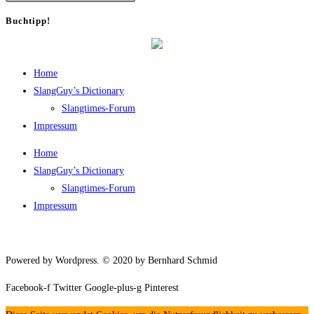
Buch­tipp!
Home
SlangGuy’s Dic­tion­a­ry
Slang­times-Forum
Impres­sum
Home
SlangGuy’s Dic­tion­a­ry
Slang­times-Forum
Impres­sum
Powered by Wordpress. © 2020 by Bernhard Schmid
Facebook-f
Twitter
Google-plus-g
Pinterest