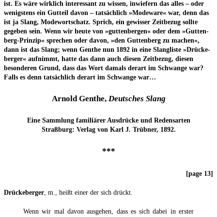
ist. Es wäre wirk­lich inter­es­sant zu wis­sen, inwie­fern das alles – oder
wenigs­tens ein Gut­teil davon – tat­säch­lich »Mode­wa­re« war, denn das
ist ja Slang, Mode­wort­schatz. Sprich, ein gewis­ser Zeit­be­zug soll­te
gege­ben sein. Wenn wir heu­te von »gut­ten­ber­gen« oder dem »Gut­ten­
berg-Prin­zip« spre­chen oder davon, »den Gut­ten­berg zu machen«,
dann ist das Slang; wenn Gen­the nun 1892 in eine Slang­lis­te »Drü­cke­
ber­ger« auf­nimmt, hat­te das dann auch die­sen Zeit­be­zug, die­sen
beson­de­ren Grund, dass das Wort damals der­art im Schwan­ge war?
Falls es denn tat­säch­lich der­art im Schwan­ge war…
Arnold Gen­the,
Deut­sches Slang
Eine Samm­lung fami­liä­rer Aus­drü­cke und Redensarten
Straß­burg: Ver­lag von Karl J. Trüb­ner, 1892.
***
[page 13]
Drü­cke­ber­ger
, m., heißt einer der sich drückt.
Wenn wir mal davon aus­ge­hen, dass es sich dabei in ers­ter