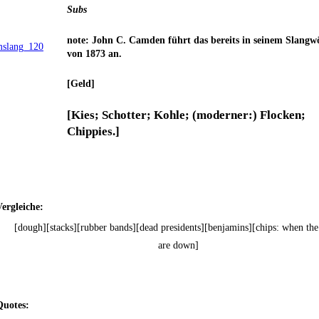
Subs
note: John C. Cam­den führt das bereits in sei­nem Slang­wö
von 1873 an.
[Geld]
[Kies; Schot­ter; Koh­le; (moder­ner:) Flo­cken;
Chippies.]
er­glei­che:
[dough][stacks][rubber bands][dead presidents][benjamins][chips: when the
are down]
uo­tes: