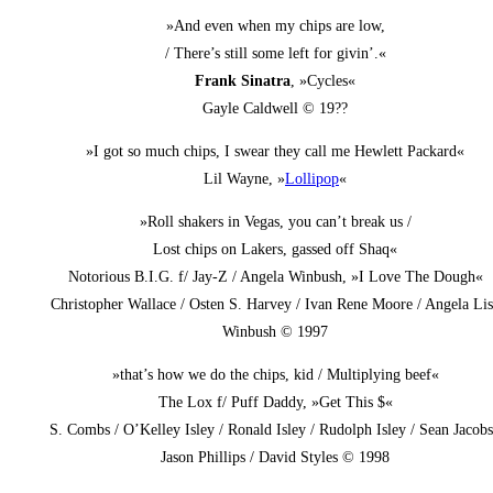
»And even when my chips are low,
/ There’s still some left for givin’.«
Frank Sina­tra
, »Cycles«
Gayle Cald­well © 19??
»I got so much chips, I swear they call me Hew­lett Packard«
Lil Way­ne, »
Lol­li­pop
«
»Roll shakers in Vegas, you can’t break us /
Lost chips on Lakers, gas­sed off Shaq«
Noto­rious B.I.G. f/ Jay‑Z / Ange­la Win­bush, »I Love The Dough«
Chris­to­pher Wal­lace / Osten S. Har­vey / Ivan Rene Moo­re / Ange­la Li
Win­bush © 1997
»that’s how we do the chips, kid / Mul­ti­ply­ing beef«
The Lox f/ Puff Dad­dy, »Get This $«
S. Combs / O’Kel­ley Isley / Ronald Isley / Rudolph Isley / Sean Jacobs
Jason Phil­lips / David Styl­es © 1998