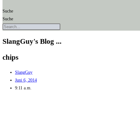
Suche
Suche
SlangGuy's Blog ...
chips
SlangGuy
Juni 6, 2014
9:11 a.m.