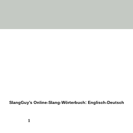
SlangGuy’s Online-Slang-Wör­ter­buch: Englisch-Deutsch
1