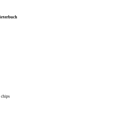
r­ter­buch
 chips