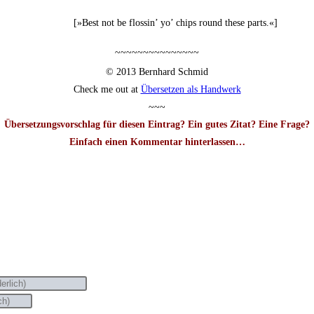
[»Best not be flos­sin’ yo’ chips round the­se parts.«]
~~~~~~~~~~~~~~~
© 2013 Bern­hard Schmid
Check me out at
Über­set­zen als Handwerk
~~~
Über­set­zungs­vor­schlag für die­sen Ein­trag? Ein gutes Zitat? Eine Frage?
Ein­fach einen Kom­men­tar hin­ter­las­sen…