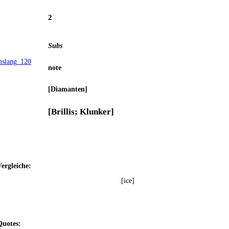
2
Subs
note
[Dia­man­ten]
[Bril­lis; Klunker]
er­glei­che:
[ice]
uo­tes: