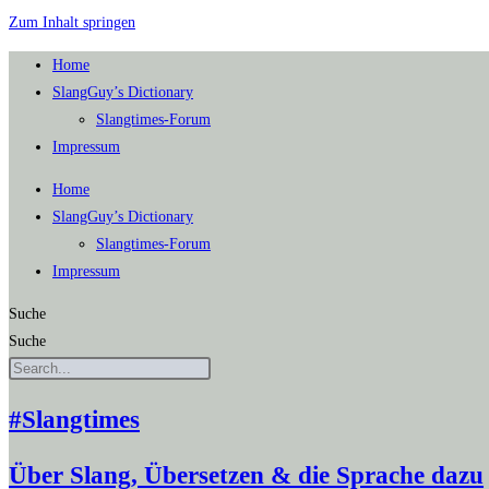
Zum Inhalt springen
Home
SlangGuy’s Dic­tion­a­ry
Slang­times-Forum
Impres­sum
Home
SlangGuy’s Dic­tion­a­ry
Slang­times-Forum
Impres­sum
Suche
Suche
#Slangtimes
Über Slang, Übersetzen & die Sprache dazu