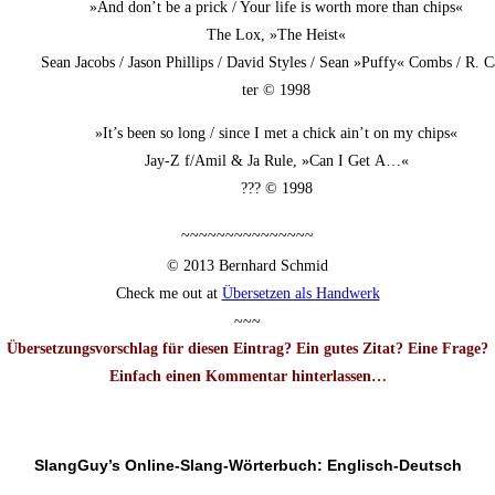
»And don’t be a prick / Your life is worth more than chips«
The Lox, »The Heist«
Sean Jacobs / Jason Phil­lips / David Styl­es / Sean »Puffy« Combs / R. C
ter © 1998
»It’s been so long / sin­ce I met a chick ain’t on my chips«
Jay‑Z f/Amil & Ja Rule, »Can I Get A…«
??? © 1998
~~~~~~~~~~~~~~~
© 2013 Bern­hard Schmid
Check me out at
Über­set­zen als Handwerk
~~~
Über­set­zungs­vor­schlag für die­sen Ein­trag? Ein gutes Zitat? Eine Frage?
Ein­fach einen Kom­men­tar hin­ter­las­sen…
SlangGuy’s Online-Slang-Wör­ter­buch: Englisch-Deutsch