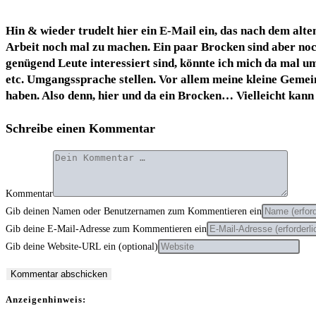
Hin & wie­der tru­delt hier ein E‑Mail ein, das nach dem alte
Arbeit noch mal zu machen. Ein paar Bro­cken sind aber noch e
genü­gend Leu­te inter­es­siert sind, könn­te ich mich da mal u
etc. Umgangs­spra­che stel­len. Vor allem mei­ne klei­ne Geme
haben. Also denn, hier und da ein Bro­cken… Viel­leicht kan
Schreibe einen Kommentar
Kommentar
Gib deinen Namen oder Benutzernamen zum Kommentieren ein
Gib deine E-Mail-Adresse zum Kommentieren ein
Gib deine Website-URL ein (optional)
Anzei­gen­hin­weis: