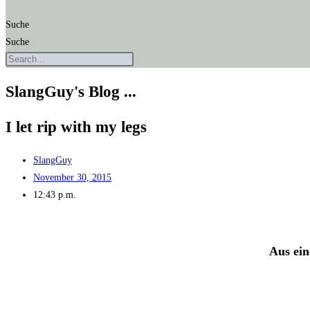
Suche
Suche
SlangGuy's Blog ...
I let rip with my legs
SlangGuy
November 30, 2015
12:43 p.m.
Aus ein