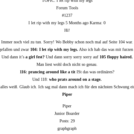
TOPIC: I let rip with my legs
Forum Tools
#1237
I let rip with my legs 5 Months ago Kar­ma: 0
Hi!
Immer noch viel zu tun. Sor­ry! Wo Bob­by schon noch mal auf Sei­te 104 war.
e­fal­len und zwar
104: I let rip with my legs.
Also ich hab das was mit fur­zen
Und dann it’s
a girl fest?
Und dann sor­ry sor­ry sor­ry auf
105 flop­py haired.
Man liest wohl doch nicht so genau.
116: pran­cing around like a tit
ISt das was ordinäres?
Und 118:
who prats around on a stage.
alles weiß. Glaub ich. Ich sag mal dann mach ich für den nächs­ten Schwung eine
Piper
Piper
Juni­or Boarder
Posts: 29
graphgraph