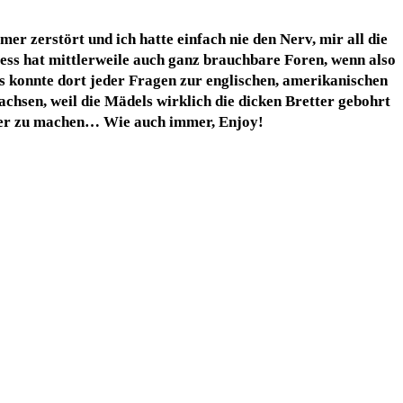
r zer­stört und ich hat­te ein­fach nie den Nerv, mir all die
ss hat mitt­ler­wei­le auch ganz brauch­ba­re Foren, wenn also
konn­te dort jeder Fra­gen zur eng­li­schen, ame­ri­ka­ni­schen
ch­sen, weil die Mädels wirk­lich die dicken Bret­ter gebohrt
ba­rer zu machen… Wie auch immer, Enjoy!