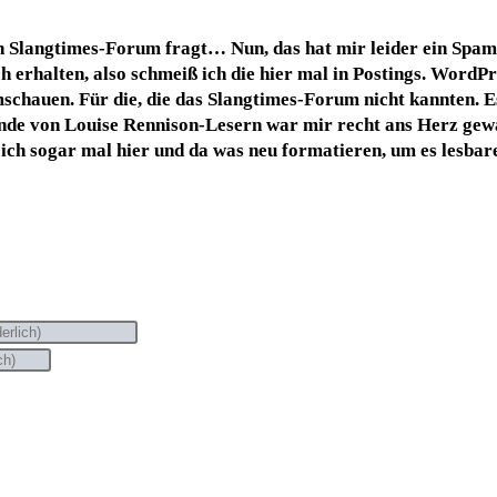
n Slang­times-Forum fragt… Nun, das hat mir lei­der ein Spam­me
rhal­ten, also schmeiß ich die hier mal in Pos­tings. Word­Pre
mschau­en. Für die, die das Slang­times-Forum nicht kann­ten. Es 
in­de von Loui­se Ren­ni­son-Lesern war mir recht ans Herz gewa
n ich sogar mal hier und da was neu for­ma­tie­ren, um es les­