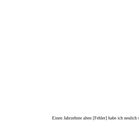
Einen Jahr­zehn­te alten [Feh­ler] habe ich neu­li