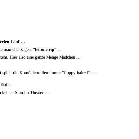
frei­en Lauf …
r­de man eher sagen, “
let one rip
” …
r steht. Hier also eine gan­ze Men­ge Mädchen …
t spielt die Komö­di­en­rol­len immer “flop­py-hai­red” …
mläuft .…
en kei­nen Sinn im Theater …