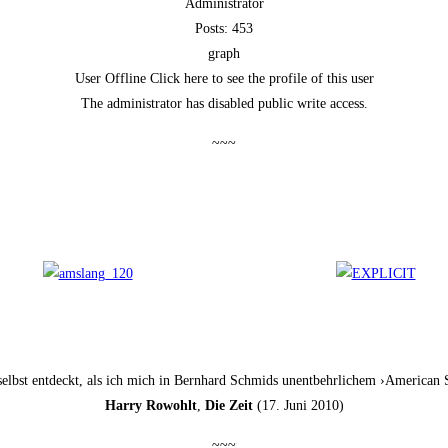
Administrator
Posts: 453
graph
User Off­line Click here to see the pro­fi­le of this user
The admi­nis­tra­tor has dis­ab­led public wri­te access.
~~~
ch selbst ent­deckt, als ich mich in Bern­hard Schmids unent­behr­li­chem ›Ame­ri­
Har­ry Rowohlt
,
Die Zeit
(17. Juni 2010)
~~~