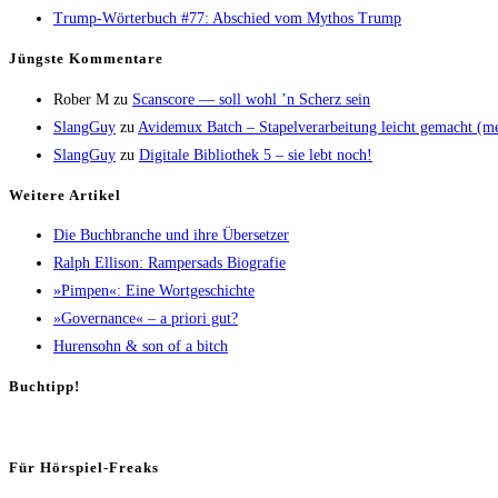
Trump-Wör­ter­buch #77: Abschied vom Mythos Trump
Jüngs­te Kommentare
Rober M
zu
Scans­core — soll wohl ’n Scherz sein
SlangGuy
zu
Avi­de­mux Batch – Sta­pel­ver­ar­bei­tung leicht gemacht (
SlangGuy
zu
Digi­ta­le Biblio­thek 5 – sie lebt noch!
Wei­te­re Artikel
Die Buch­bran­che und ihre Übersetzer
Ralph Elli­son: Ram­pers­ads Biografie
»Pim­pen«: Eine Wortgeschichte
»Gover­nan­ce« – a prio­ri gut?
Huren­sohn & son of a bitch
Buch­tipp!
Für Hör­spiel-Freaks