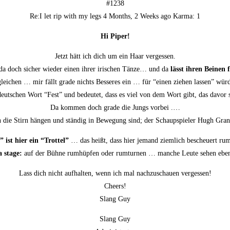
#1238
Re:I let rip with my legs 4 Months, 2 Weeks ago Kar­ma: 1
Hi Piper!
Jetzt hätt ich dich um ein Haar vergessen.
 da doch sicher wie­der einen ihrer iri­schen Tän­ze… und da
lässt ihren Bei­nen 
­glei­chen … mir fällt gra­de nichts Bes­se­res ein … für “einen zie­hen las­sen” wü
s deut­schen Wort “Fest” und bedeu­tet, dass es viel von dem Wort gibt, das davo
Da kom­men doch gra­de die Jungs vorbei .…
n die Stirn hän­gen und stän­dig in Bewe­gung sind; der Schaup­spie­ler Hugh Gran
” ist hier ein “Trot­tel”
… das heißt, dass hier jemand ziem­lich bescheu­ert ru
a stage:
auf der Büh­ne rum­hüp­fen oder rum­tur­nen … man­che Leu­te sehen eb
Lass dich nicht auf­hal­ten, wenn ich mal nach­zu­schau­en vergessen!
Cheers!
Slang Guy
Slang Guy