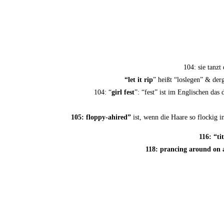
104: sie tanzt
“let it rip
” heißt “los­le­gen” & der
104: “
girl fest
”: “fest” ist im Eng­li­schen da
105: flop­py-ahi­red”
ist, wenn die Haa­re so flo­ckig i
116: “tit
118: pran­cing around on 