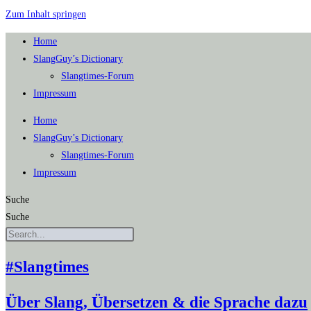
Zum Inhalt springen
Home
SlangGuy’s Dic­tion­a­ry
Slang­times-Forum
Impres­sum
Home
SlangGuy’s Dic­tion­a­ry
Slang­times-Forum
Impres­sum
Suche
Suche
#Slangtimes
Über Slang, Übersetzen & die Sprache dazu