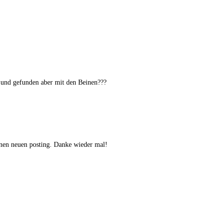
 und gefun­den aber mit den Beinen???
n neu­en pos­ting. Dan­ke wie­der mal!