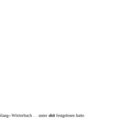
can Slang‹-Wörterbuch … unter
shit
fest­ge­le­sen hatte.