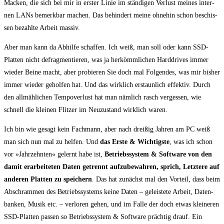
Macken, die sich bei mir in ers­ter Linie im stän­di­gen Ver­lust mei­nes inter­
nen LANs bemerk­bar machen. Das behin­dert mei­ne ohne­hin schon beschis­
sen bezahl­te Arbeit massiv.
Aber man kann da Abhil­fe schaf­fen. Ich weiß, man soll oder kann SSD-
Plat­ten nicht defrag­men­tie­ren, was ja her­kömm­li­chen Hard­dri­ves immer
wie­der Bei­ne macht, aber pro­bie­ren Sie doch mal Fol­gen­des, was mir bis­her
immer wie­der gehol­fen hat. Und das wirk­lich erstaun­lich effek­tiv. Durch
den all­mäh­li­chen Tem­po­ver­lust hat man näm­lich rasch ver­ges­sen, wie
schnell die klei­nen Flit­zer im Neu­zu­stand wirk­lich waren.
Ich bin wie gesagt kein Fach­mann, aber nach drei­ßig Jah­ren am PC weiß
man sich nun mal zu hel­fen. Und
das Ers­te & Wich­tigs­te
, was ich schon
vor »Jahr­zehn­ten« gelernt habe ist,
Betriebs­sys­tem & Soft­ware von den
damit erar­bei­te­ten Daten getrennt auf­zu­be­wah­ren, sprich, Letz­te­re auf
ande­ren Plat­ten zu spei­chern
. Das hat zunächst mal den Vor­teil, dass beim
Abschram­men des Betriebs­sys­tems kei­ne Daten – geleis­te­te Arbeit, Daten­
ban­ken, Musik etc. – ver­lo­ren gehen, und im Fal­le der doch etwas klei­ne­ren
SSD-Plat­ten pas­sen so Betriebs­sys­tem & Soft­ware präch­tig drauf. Ein