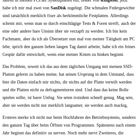
Jah­ren in mei­nen PCs als Sys­tem­plat­ten ein, bis­her von
King­s­ton
, jetzt
habe ich mir mal zwei von
San­Disk
zuge­legt. Die schma­len Feder­ge­wich­te
sind tat­säch­lich merk­lich fixer als her­kömm­li­che Fest­plat­ten. Aller­dings
scheint mir, wenn man so durch ein­schlä­gi­ge Tests & Foren streift, auch der
eine oder ande­re bare Unsinn über sie ver­zapft zu wer­den. Ich bin kein
Fach­mann, aber da ich als Über­set­zer nun mal von mei­ner Tätig­keit am PC
lebe, sprich den gan­zen lie­ben lan­gen Tag damit arbei­te, habe ich ein fei­nes
Gespür dafür ent­wi­ckelt, wenn eine mei­ner Kis­ten zu hin­ken beginnt.
Das Pro­blem, soweit ich das aus dem täg­li­chen Umgang mit mei­nen SSD-
Plat­ten gelernt zu haben mei­ne, hat sei­nen Ursprung in dem Umstand, dass
hier die Daten ein­fach mir nichts, dir nichts auf der Plat­te ver­teilt wer­den
und die Plat­ten nicht zu defrag­men­tie­ren sind. Und dass das kei­ne Rol­le
spie­len soll­te, ist barer Unfug. Sie sei­en trotz­dem schnell genug. Mag sein,
aber sie wer­den nicht nur merk­lich lang­sa­mer, sie wer­den auch mackig,
Ers­te­res mer­ke ich nicht nur beim Hoch­fah­ren des Betriebs­sys­tems, son­dern
den gan­zen Tag über beim Öff­nen von Pro­gram­men. Spä­tes­tens nach einem
Jahr beginnt das defi­ni­tiv zu ner­ven. Noch mehr nervt Zwei­te­res, die