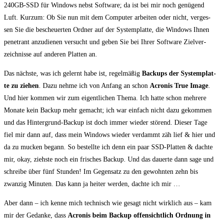
240GB-SSD für Win­dows nebst Soft­ware; da ist bei mir noch genü­gend
Luft. Kurz­um: Ob Sie nun mit dem Com­pu­ter arbei­ten oder nicht, ver­ges­
sen Sie die bescheu­er­ten Ord­ner auf der Sys­tem­plat­te, die Win­dows Ihnen
pene­trant anzu­die­nen ver­sucht und geben Sie bei Ihrer Soft­ware Ziel­ver­
zeich­nis­se auf ande­ren Plat­ten an.
Das nächs­te, was ich gelernt habe ist, regel­mä­ßig
Back­ups der
Sys­tem­plat­
te zu zie­hen
. Dazu neh­me ich von Anfang an schon
Acro­nis True Image
.
Und hier kom­men wir zum eigent­li­chen The­ma. Ich hat­te schon meh­re­re
Mona­te kein Back­up mehr gemacht; ich war ein­fach nicht dazu gekom­men
und das Hin­ter­grund-Back­up ist doch immer wie­der stö­rend. Die­ser Tage
fiel mir dann auf, dass mein Win­dows wie­der ver­dammt zäh lief & hier und
da zu mucken begann. So bestell­te ich denn ein paar SSD-Plat­ten & dach­te
mir, okay, ziehs­te noch ein fri­sches Back­up. Und das dau­er­te dann sage und
schrei­be über fünf Stun­den! Im Gegen­satz zu den gewohn­ten zehn bis
zwan­zig Minu­ten. Das kann ja hei­ter wer­den, dach­te ich mir …
Aber dann – ich ken­ne mich tech­nisch wie gesagt nicht wirk­lich aus – kam
mir der Gedan­ke, dass
Acro­nis beim Back­up offen­sicht­lich Ord­nung in