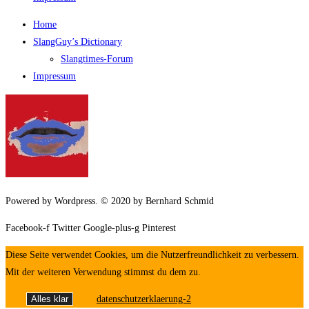
Home
SlangGuy’s Dic­tion­a­ry
Slang­times-Forum
Impres­sum
Powered by Wordpress. © 2020 by Bernhard Schmid
Facebook-f
Twitter
Google-plus-g
Pinterest
Diese Seite verwendet Cookies, um die Nutzerfreundlichkeit zu verbessern.
Mit der weiteren Verwendung stimmst du dem zu.
Alles klar
datenschutzerklaerung-2