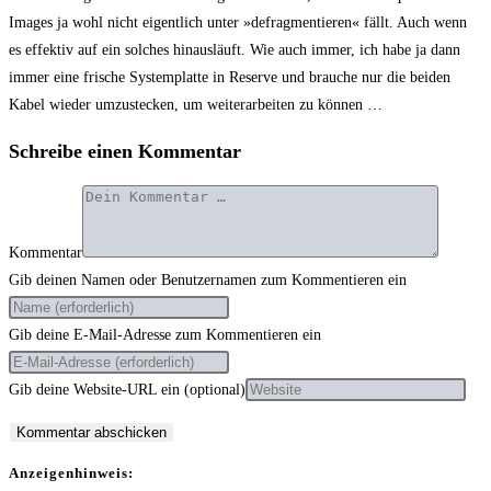
Images ja wohl nicht eigent­lich unter »defrag­men­tie­ren« fällt. Auch wenn
es effek­tiv auf ein sol­ches hin­aus­läuft. Wie auch immer, ich habe ja dann
immer eine fri­sche Sys­tem­plat­te in Reser­ve und brau­che nur die bei­den
Kabel wie­der umzu­ste­cken, um wei­ter­ar­bei­ten zu können …
Schreibe einen Kommentar
Kommentar
Gib deinen Namen oder Benutzernamen zum Kommentieren ein
Gib deine E-Mail-Adresse zum Kommentieren ein
Gib deine Website-URL ein (optional)
Anzei­gen­hin­weis: