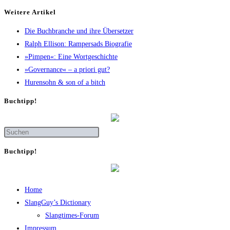
Wei­te­re Artikel
Die Buch­bran­che und ihre Übersetzer
Ralph Elli­son: Ram­pers­ads Biografie
»Pim­pen«: Eine Wortgeschichte
»Gover­nan­ce« – a prio­ri gut?
Huren­sohn & son of a bitch
Buch­tipp!
Buch­tipp!
Home
SlangGuy’s Dic­tion­a­ry
Slang­times-Forum
Impres­sum