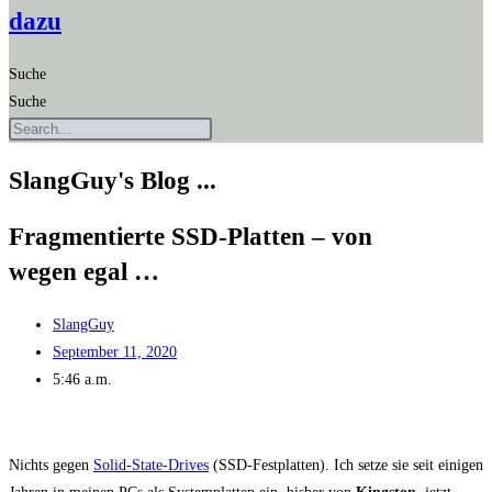
dazu
Suche
Suche
SlangGuy's Blog ...
Frag­men­tier­te SSD-Plat­ten – von
wegen egal …
SlangGuy
September 11, 2020
5:46 a.m.
Nichts gegen
Solid-Sta­te-Dri­ves
(SSD-Fest­plat­ten). Ich set­ze sie seit eini­gen