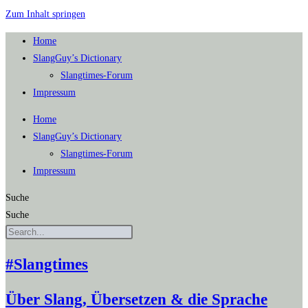
Zum Inhalt springen
Home
SlangGuy’s Dic­tion­a­ry
Slang­times-Forum
Impres­sum
Home
SlangGuy’s Dic­tion­a­ry
Slang­times-Forum
Impres­sum
Suche
Suche
#Slangtimes
Über Slang, Übersetzen & die Sprache