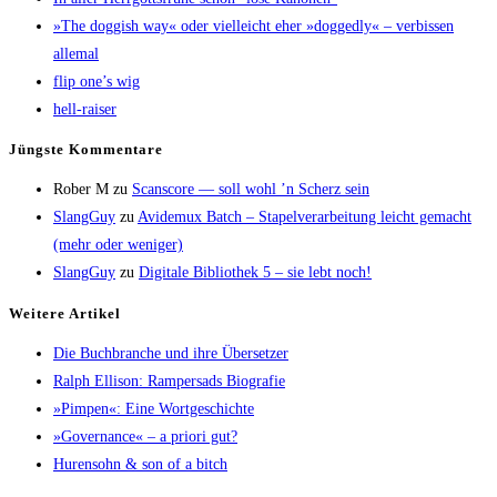
»The dog­gish way« oder viel­leicht eher »dog­gedly« – ver­bis­sen
allemal
flip one’s wig
hell-rai­ser
Jüngs­te Kommentare
Rober M
zu
Scans­core — soll wohl ’n Scherz sein
SlangGuy
zu
Avi­de­mux Batch – Sta­pel­ver­ar­bei­tung leicht gemacht
(mehr oder weniger)
SlangGuy
zu
Digi­ta­le Biblio­thek 5 – sie lebt noch!
Wei­te­re Artikel
Die Buch­bran­che und ihre Übersetzer
Ralph Elli­son: Ram­pers­ads Biografie
»Pim­pen«: Eine Wortgeschichte
»Gover­nan­ce« – a prio­ri gut?
Huren­sohn & son of a bitch