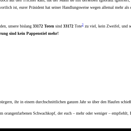
 doch auf den Trich­ter kam, hat der Mann sie mit der­sel­ben Igno­ranz igno­riert,
­wort­lich ist, eurer Prä­si­dent hat sei­ner Hand­lungs­wei­se wegen alle­mal mehr a
2
­den, unse­re bis­lang
33172 Toten
sind
33172
Tote
zu viel, kein Zwei­fel, und se
rung sind kein Pap­pen­stiel mehr!
ür­gern, ihr in einem durch­schnitt­li­chen gan­zen Jahr so über den Hau­fen schieß
oran­gen­far­be­nen Schwach­kopf, der euch – mehr oder weni­ger – emp­fiehlt, Blei