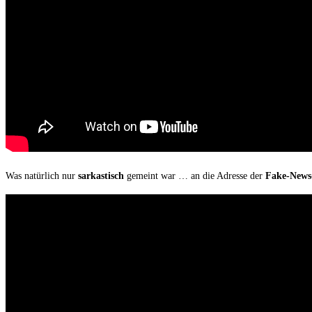
Was natür­lich nur
sar­kas­tisch
gemeint war … an die Adres­se der
Fake-News