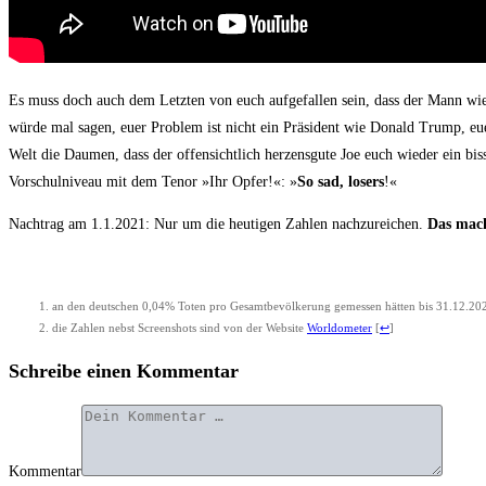
Es muss doch auch dem Letz­ten von euch auf­ge­fal­len sein, dass der Mann wi
wür­de mal sagen, euer Pro­blem ist nicht ein Prä­si­dent wie Donald Trump, eue
Welt die Dau­men, dass der offen­sicht­lich her­zens­gu­te Joe euch wie­der ein b
Vor­schul­ni­veau mit dem Tenor »Ihr Opfer!«: »
So sad, losers
!«
Nach­trag am 1.1.2021: Nur um die heu­ti­gen Zah­len nach­zu­rei­chen.
Das macht
an den deut­schen 0,04% Toten pro Gesamt­be­völ­ke­rung gemes­sen hät­ten bis 31.12.202
die Zah­len nebst Screen­shots sind von der Web­site
Worl­do­me­ter
[
↩
]
Schreibe einen Kommentar
Kommentar