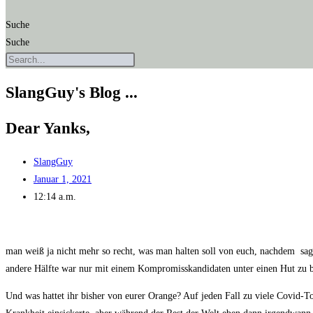
Suche
Suche
SlangGuy's Blog ...
Dear Yanks,
SlangGuy
Januar 1, 2021
12:14 a.m.
man weiß ja nicht mehr so recht, was man hal­ten soll von euch, nach­dem sag
ande­re Hälf­te war nur mit einem Kom­pro­miss­kan­di­da­ten unter einen Hut zu br
Und was hat­tet ihr bis­her von eurer Oran­ge? Auf jeden Fall zu vie­le Covid-Tot