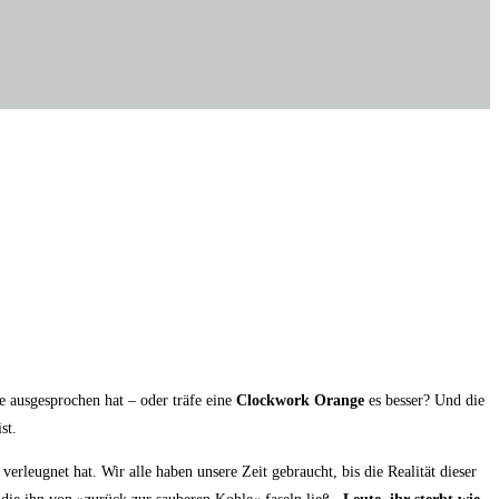
 aus­ge­spro­chen hat – oder trä­fe eine
Clock­work Oran­ge
es bes­ser? Und die
st.
­leug­net hat. Wir alle haben unse­re Zeit gebraucht, bis die Rea­li­tät die­ser