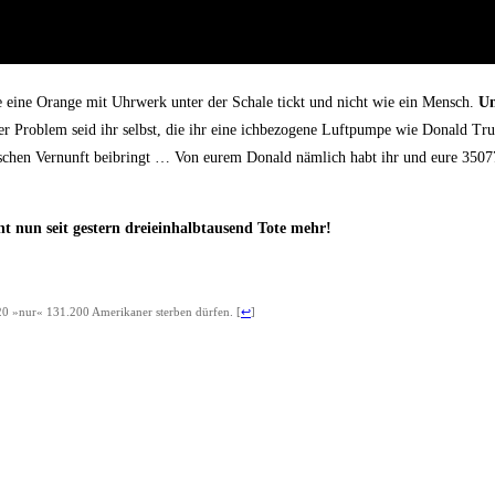
e eine Oran­ge mit Uhr­werk unter der Scha­le tickt und nicht wie ein Mensch.
Un
r Pro­blem seid ihr selbst, die ihr eine ich­be­zo­ge­ne Luft­pum­pe wie Donald 
iss­chen Ver­nunft bei­bringt … Von eurem Donald näm­lich habt ihr und eure 350778 
 nun seit ges­tern drei­ein­halb­tau­send Tote mehr!
0 »nur« 131.200 Ame­ri­ka­ner ster­ben dür­fen.
[
↩
]