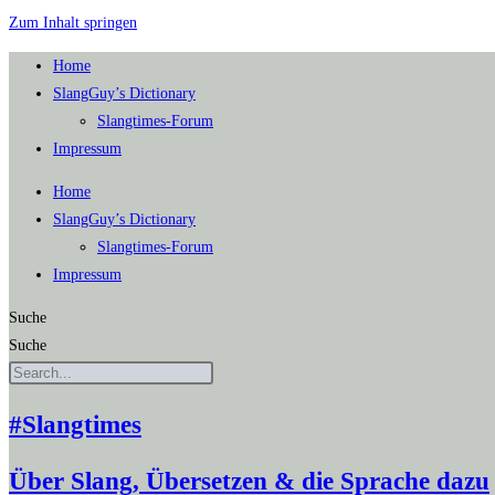
Zum Inhalt springen
Home
SlangGuy’s Dic­tion­a­ry
Slang­times-Forum
Impres­sum
Home
SlangGuy’s Dic­tion­a­ry
Slang­times-Forum
Impres­sum
Suche
Suche
#Slangtimes
Über Slang, Übersetzen & die Sprache dazu