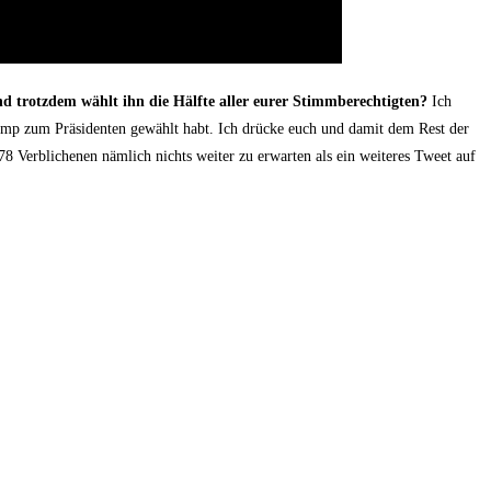
d trotz­dem wählt ihn die Hälf­te aller eurer Stimm­be­rech­tig­ten?
Ich
Trump zum Prä­si­den­ten gewählt habt. Ich drü­cke euch und damit dem Rest der
Ver­bli­che­nen näm­lich nichts wei­ter zu erwar­ten als ein wei­te­res Tweet auf