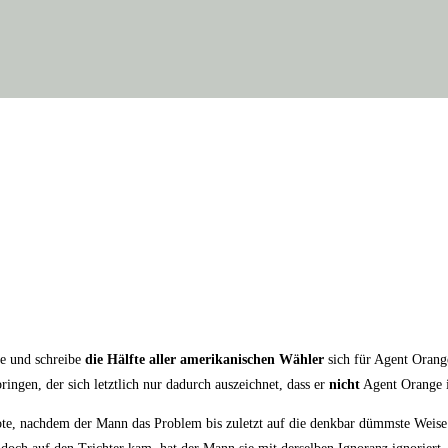
e und schrei­be
die Hälf­te aller ame­ri­ka­ni­schen Wäh­ler
sich für Agent Oran­ge
in­gen, der sich letzt­lich nur dadurch aus­zeich­net, dass er
nicht
Agent Oran­ge i
e, nach­dem der Mann das Pro­blem bis zuletzt auf die denk­bar dümms­te Wei­se ver