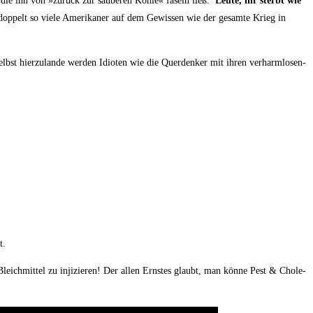
 die ihn von »zurück zur sau­be­ren Koh­le« faseln ließ.
Leu­te, ihr sterbt wie
ls dop­pelt so vie­le Ame­ri­ka­ner auf dem Gewis­sen wie der gesam­te Krieg in
lbst hier­zu­lan­de wer­den Idio­ten wie die Quer­den­ker mit ihren ver­harm­lo­sen­
t.
ch­mit­tel zu inji­zie­ren! Der allen Erns­tes glaubt, man kön­ne Pest & Cho­le­