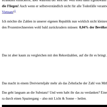
Krank­heit ein­si­cker­te, aber wäh­rend der Rest der Welt eben dann irgend­wann
die Flie­gen!
Auch wenn er selbst­ver­ständ­lich nicht für alle Todes­fäl­le ver­ant
1
Viet­nam
!
Ich möch­te die Zah­len in unse­rer eige­nen Repu­blik nun wirk­lich nicht klein­re
den Pro­zent­rech­ne­r­ei­en wohl bald zurück­ru­dern müs­sen:
0,04% der Bevöl­ke­
Das ist aber kaum zu ver­glei­chen mit den Rekord­zah­len, auf die ihr es bringt.
Das macht in einem Drei­vier­tel­jahr mehr als das Zehn­fa­che der Zahl von Mit­b
Das geht lang­sam an die Sub­stanz! Und wem habt ihr das zu ver­dan­ken? Einem 
ra durch einen Spa­zier­gang – also mit Licht & Son­ne – heilen.