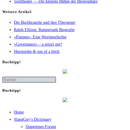
Texttheater — Die kleinste Bühne der Blogosphäre
Wei­te­re Artikel
Die Buch­bran­che und ihre Übersetzer
Ralph Elli­son: Ram­pers­ads Biografie
»Pim­pen«: Eine Wortgeschichte
»Gover­nan­ce« – a prio­ri gut?
Huren­sohn & son of a bitch
Buch­tipp!
Buch­tipp!
Home
SlangGuy’s Dic­tion­a­ry
Slang­times-Forum