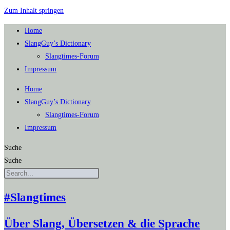
Zum Inhalt springen
Home
SlangGuy’s Dic­tion­a­ry
Slang­times-Forum
Impres­sum
Home
SlangGuy’s Dic­tion­a­ry
Slang­times-Forum
Impres­sum
Suche
Suche
#Slangtimes
Über Slang, Übersetzen & die Sprache