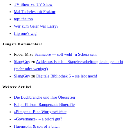
TV-Shew vs. TV-Show
Mal Tache­les mit Fraktur
top: the top
Wer zum Gei­er war Larry?
flip one’s wig
Jüngs­te Kommentare
Rober M
zu
Scans­core — soll wohl ’n Scherz sein
SlangGuy
zu
Avi­de­mux Batch – Sta­pel­ver­ar­bei­tung leicht gemacht
(mehr oder weniger)
SlangGuy
zu
Digi­ta­le Biblio­thek 5 – sie lebt noch!
Wei­te­re Artikel
Die Buch­bran­che und ihre Übersetzer
Ralph Elli­son: Ram­pers­ads Biografie
»Pim­pen«: Eine Wortgeschichte
»Gover­nan­ce« – a prio­ri gut?
Huren­sohn & son of a bitch