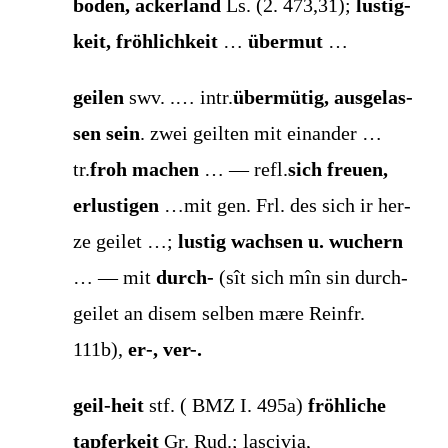
boden, acker­land
Ls. (2. 473,31);
lus­tig­
keit, fröh­lich­keit
…
über­mut
…
gei­len
swv. .… intr.
über­mü­tig, aus­ge­las­
sen sein
. zwei geil­ten mit ein­an­der …
tr.
froh machen
… — refl.
sich freu­en,
erlus­ti­gen
…mit gen. Frl. des sich ir her­
ze gei­let …;
lus­tig wach­sen u. wuchern
… — mit
durch-
(sît sich mîn sin durch­
gei­let an disem sel­ben mære Rein­fr.
111b),
er‑, ver-.
geil-heit
stf. ( BMZ I. 495a)
fröh­li­che
tap­fer­keit
Gr. Rud.; lasci­via,