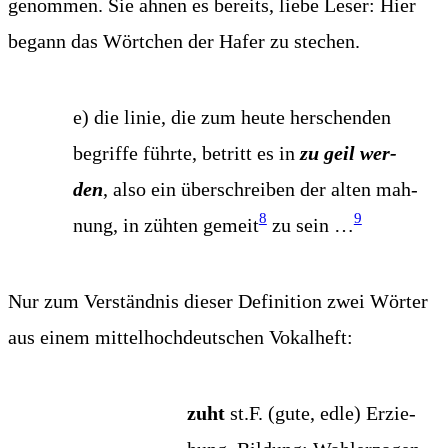
genom­men. Sie ahnen es bereits, lie­be Leser: Hier
begann das Wört­chen der Hafer zu stechen.
e) die linie, die zum heu­te her­schen­den
begrif­fe führ­te, betritt es in
zu geil wer­
den
, also ein über­schrei­ben der alten mah­
8
9
nung, in züh­ten gemeit
zu sein …
Nur zum Ver­ständ­nis die­ser Defi­ni­ti­on zwei Wör­ter
aus einem mit­tel­hoch­deut­schen Vokalheft:
zuht
st.F. (gute, edle) Erzie­