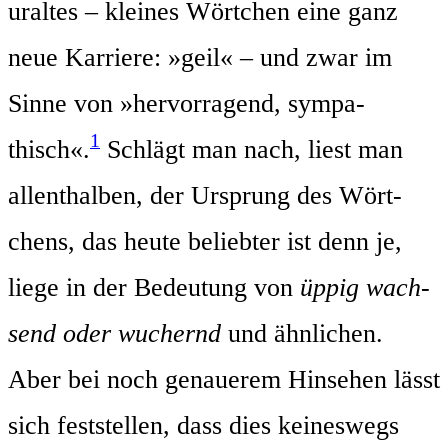
uraltes – klei­nes Wört­chen eine ganz
neue Kar­rie­re: »geil« – und zwar im
Sin­ne von »her­vor­ra­gend, sym­pa­
1
thisch«.
Schlägt man nach, liest man
allent­hal­ben, der Ursprung des Wört­
chens, das heu­te belieb­ter ist denn je,
lie­ge in der Bedeu­tung von
üppig wach­
send oder wuchernd
und ähn­li­chen.
Aber bei noch genaue­rem Hin­se­hen lässt
sich fest­stel­len, dass dies kei­nes­wegs