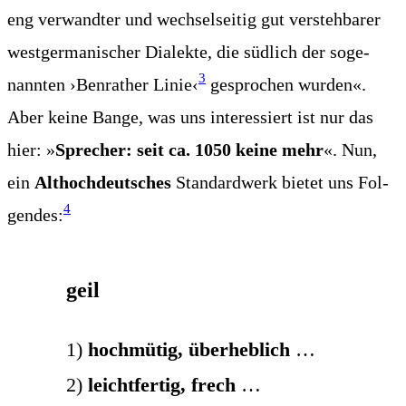
eng ver­wand­ter und wech­sel­sei­tig gut ver­steh­ba­rer
west­ger­ma­ni­scher Dia­lek­te, die süd­lich der soge­
3
nann­ten ›Ben­ra­ther Linie‹
gespro­chen wur­den«.
Aber kei­ne Ban­ge, was uns inter­es­siert ist nur das
hier: »
Spre­cher: seit ca. 1050 kei­ne mehr
«. Nun,
ein
Alt­hoch­deut­sches
Stan­dard­werk bie­tet uns Fol­
4
gen­des:
geil
1)
hoch­mü­tig, über­heb­lich
…
2)
leicht­fer­tig, frech
…