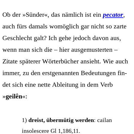
Ob der »Sün­der«, das näm­lich ist ein
peca­tor
,
auch fürs damals womög­lich gar nicht so zar­te
Geschlecht galt? Ich gehe jedoch davon aus,
wenn man sich die – hier aus­ge­mus­ter­ten –
Zita­te spä­te­rer Wör­ter­bü­cher ansieht. Wie auch
immer, zu den erst­ge­nann­ten Bedeu­tun­gen fin­
det sich eine net­te Ablei­tung in dem Verb
»
geilên
«:
1)
dreist, über­mü­tig wer­den
: cai­lan
inso­le­s­ce­re Gl 1,186,11.