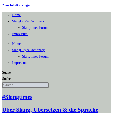
Zum Inhalt springen
Home
SlangGuy’s Dic­tion­a­ry
Slang­times-Forum
Impres­sum
Home
SlangGuy’s Dic­tion­a­ry
Slang­times-Forum
Impres­sum
Suche
Suche
#Slangtimes
Über Slang, Übersetzen & die Sprache