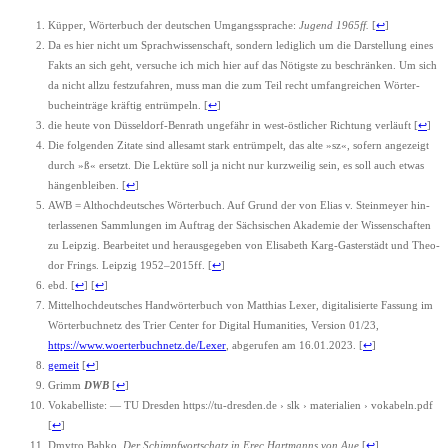
Küp­per, Wör­ter­buch der deut­schen Umgangs­spra­che:
Jugend 1965ff.
[
↩
]
Da es hier nicht um Sprach­wis­sen­schaft, son­dern ledig­lich um die Dar­stel­lung eines
Fakts an sich geht, ver­su­che ich mich hier auf das Nötigs­te zu beschrän­ken. Um sich
da nicht all­zu fest­zu­fah­ren, muss man die zum Teil recht umfang­rei­chen Wör­ter­
buch­ein­trä­ge kräf­tig ent­rüm­peln.
[
↩
]
die heu­te von Düs­sel­dorf-Ben­rath unge­fähr in west-öst­li­cher Rich­tung ver­läuft
[
↩
]
Die fol­gen­den Zita­te sind alle­samt stark ent­rüm­pelt, das alte »sz«, sofern ange­zeigt
durch »ß« ersetzt. Die Lek­tü­re soll ja nicht nur kurz­wei­lig sein, es soll auch etwas
hän­gen­blei­ben.
[
↩
]
AWB = Alt­hoch­deut­sches Wör­ter­buch. Auf Grund der von Eli­as v. Stein­mey­er hin­
ter­las­se­nen Samm­lun­gen im Auf­trag der Säch­si­schen Aka­de­mie der Wis­sen­schaf­ten
zu Leip­zig. Bear­bei­tet und her­aus­ge­ge­ben von Eli­sa­beth Karg-Gas­ter­städt und Theo­
dor Frings. Leip­zig 1952–2015ff.
[
↩
]
ebd.
[
↩
]
[
↩
]
Mit­tel­hoch­deut­sches Hand­wör­ter­buch von Mat­thi­as Lexer, digi­ta­li­sier­te Fas­sung im
Wör­ter­buch­netz des Trier Cen­ter for Digi­tal Huma­ni­ties, Ver­si­on 01/23,
https://www.woerterbuchnetz.de/Lexer
, abge­ru­fen am 16.01.2023.
[
↩
]
gemeit
[
↩
]
Grimm
DWB
[
↩
]
Voka­bel­lis­te: — TU Dres­den https://tu-dresden.de › slk › mate­ria­li­en › vokabeln.pdf
[
↩
]
Dmy­t­ro Bab­ko,
Der Schimpf­wort­schatz in Erec Hart­manns von Aue
[
↩
]