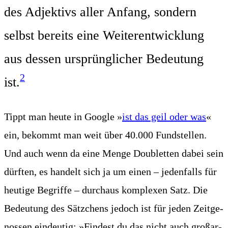
des Adjek­tivs aller Anfang, son­dern
selbst bereits eine Wei­ter­ent­wick­lung
aus des­sen ursprüng­li­cher Bedeu­tung
2
ist.
Tippt man heu­te in Goog­le »
ist das geil oder was
«
ein, bekommt man weit über 40.000 Fund­stel­len.
Und auch wenn da eine Men­ge Dou­blet­ten dabei sein
dürf­ten, es han­delt sich ja um einen – jeden­falls für
heu­ti­ge Begrif­fe – durch­aus kom­ple­xen Satz. Die
Bedeu­tung des Sätz­chens jedoch ist für jeden Zeit­ge­
nos­sen ein­deu­tig: »Fin­dest du das nicht auch groß­ar­