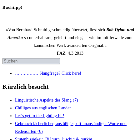
Buchtipp!
»Von Bernhard Schmid geschmeidig übersetzt, liest sich
Bob Dylan und
Amerika
so unterhaltsam, gelehrt und elegant wie im mittlerweile zum
kanonischen Werk avancierten Original.«
FAZ
, 4.3.2013
……………. Slang­fra­ge? Click here!
Kürzlich besucht
Lin­gu­is­ti­sche Aspek­te des Slang (7)
Chil­li­ges aus eng­li­schen Landen
Let’s get to the fight­ing bit!
Gebrauch lächer­li­cher, anstö­ßi­ger, oft unan­stän­di­ger Wor­te und
Redens­ar­ten (6)
Stu­ten­bis­sig­keit, Biß­gurn, luschig & gurkig