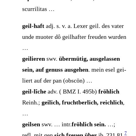
scurrilitas …
geil-haft
adj. s. v. a. Lexer geil. des vater
unde muo­ter dô geil­haf­ter freu­den wur­den
…
gei­lie­ren
swv.
über­mü­tig, aus­ge­las­sen
sein, auf genuss aus­ge­hen
. mein esel gei­
liert auf der pan (obscön) …
geil-lîche
adv. ( BMZ I. 495b)
fröh­lich
Reinh.;
gei­lich, frucht­ber­lich, reich­lich
,
…
geil­sen
swv. … intr.
fröh­lich sein.
…;
7
refl. mit gen.
sich freu­en über
ib. 231,81.