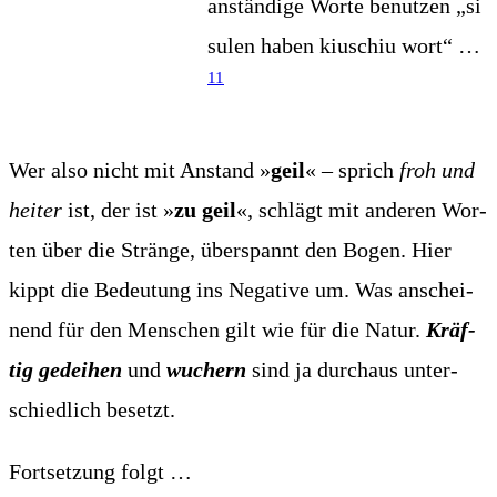
anstän­di­ge Wor­te benut­zen „si
sulen haben kiuschiu wort“ …
11
Wer also nicht mit Anstand »
geil
« – sprich
froh und
hei­ter
ist, der ist »
zu geil
«, schlägt mit ande­ren Wor­
ten über die Strän­ge, über­spannt den Bogen. Hier
kippt die Bedeu­tung ins Nega­ti­ve um. Was anschei­
nend für den Men­schen gilt wie für die Natur.
Kräf­
tig gedei­hen
und
wuchern
sind ja durch­aus unter­
schied­lich besetzt.
Fort­set­zung folgt …