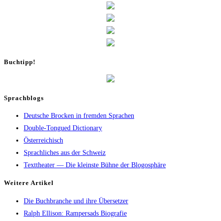
Buch­tipp!
Sprachblogs
Deutsche Brocken in fremden Sprachen
Double-Tongued Dictionary
Österreichisch
Sprachliches aus der Schweiz
Texttheater — Die kleinste Bühne der Blogosphäre
Wei­te­re Artikel
Die Buch­bran­che und ihre Übersetzer
Ralph Elli­son: Ram­pers­ads Biografie