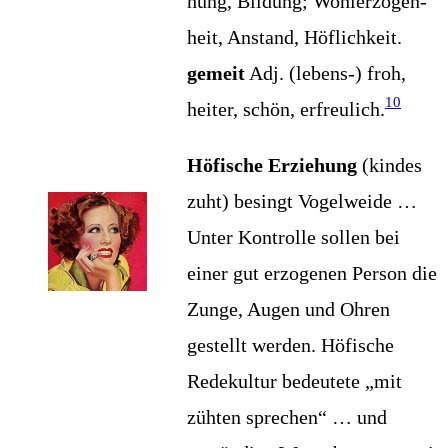
hung, Bil­dung; Wohl­erzo­gen­
heit, Anstand, Höf­lich­keit.
gemeit
Adj. (lebens-) froh,
10
hei­ter, schön, erfreu­lich.
Höfi­sche Erzie­hung
(kin­des
zuht) besingt Vogel­wei­de …
Unter Kon­trol­le sol­len bei
einer gut erzo­ge­nen Per­son die
Zun­ge, Augen und Ohren
gestellt wer­den. Höfi­sche
Rede­kul­tur bedeu­te­te „mit
züh­ten spre­chen“ … und