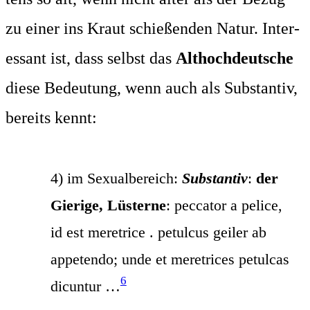
zu einer ins Kraut schie­ßen­den Natur. Inter­
es­sant ist, dass selbst das
Alt­hoch­deut­sche
die­se Bedeu­tung, wenn auch als Sub­stan­tiv,
bereits kennt:
4) im Sexu­al­be­reich:
Sub­stan­tiv
:
der
Gie­ri­ge, Lüs­ter­ne
: pec­ca­tor a peli­ce,
id est mere­tri­ce . petul­cus gei­ler ab
appe­ten­do; unde et mere­tri­ces petul­cas
6
dicun­tur …