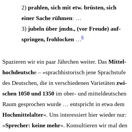
2)
prah­len, sich mit etw. brüs­ten, sich
einer Sache rüh­men
: …
3)
jubeln über jmdn., (vor Freu­de) auf­
6
sprin­gen, froh­lo­cken
…
Spa­zie­ren wir ein paar Jähr­chen wei­ter. Das
Mit­tel­
hoch­deutsch
e – »sprach­his­to­risch jene Sprach­stu­fe
des Deut­schen, die in ver­schie­de­nen Varie­tä­ten
zwi­
schen 1050 und 1350
im ober- und mit­tel­deut­schen
Raum gespro­chen wur­de … ent­spricht in etwa dem
Hoch­mit­tel­al­ter
«. Uns inter­es­siert hier wie­der nur:
»
Spre­cher: kei­ne mehr
«. Kon­sul­tie­ren wir mal den