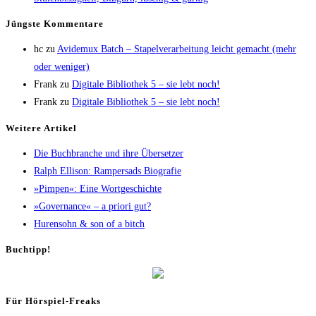
Jüngs­te Kommentare
hc
zu
Avi­de­mux Batch – Sta­pel­ver­ar­bei­tung leicht gemacht (mehr
oder weniger)
Frank
zu
Digi­ta­le Biblio­thek 5 – sie lebt noch!
Frank
zu
Digi­ta­le Biblio­thek 5 – sie lebt noch!
Wei­te­re Artikel
Die Buch­bran­che und ihre Übersetzer
Ralph Elli­son: Ram­pers­ads Biografie
»Pim­pen«: Eine Wortgeschichte
»Gover­nan­ce« – a prio­ri gut?
Huren­sohn & son of a bitch
Buch­tipp!
Für Hör­spiel-Freaks