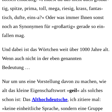
tig, spit­ze, pri­ma, toll, mega, rie­sig, krass, fan­tas­
tisch, duf­te, eins‑a?« Oder was immer Ihnen sonst
noch an Syn­ony­men für »groß­ar­tig« gera­de so ein­
fal­len mag.
Und dabei ist das Wört­chen weit über 1000 Jah­re alt.
Wenn auch nicht in der eben genann­ten
Bedeutung …
Nur um uns eine Vor­stel­lung davon zu machen, wie
alt das klei­ne Eigen­schafts­wort »
geil
« als sol­ches
schon ist: Das
Alt­hoch­deut­sche
, ich zitie­re mal:
»kei­ne ein­heit­li­che Spra­che, son­dern eine Grup­pe