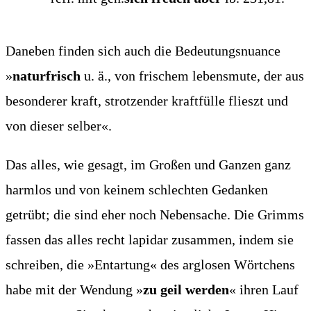
Dane­ben fin­den sich auch die Bedeu­tungs­nu­an­ce
»
natur­frisch
u. ä., von fri­schem lebens­mu­te, der aus
beson­de­rer kraft, strot­zen­der kraft­fül­le flieszt und
von die­ser selber«.
Das alles, wie gesagt, im Gro­ßen und Gan­zen ganz
harm­los und von kei­nem schlech­ten Gedan­ken
getrübt; die sind eher noch Neben­sa­che. Die Grimms
fas­sen das alles recht lapi­dar zusam­men, indem sie
schrei­ben, die »Ent­ar­tung« des arg­lo­sen Wört­chens
habe mit der Wen­dung »
zu geil wer­den
« ihren Lauf