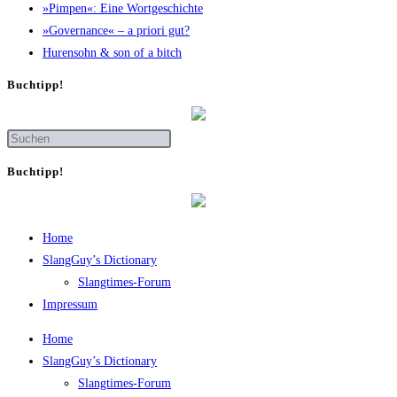
»Pim­pen«: Eine Wortgeschichte
»Gover­nan­ce« – a prio­ri gut?
Huren­sohn & son of a bitch
Buch­tipp!
Buch­tipp!
Home
SlangGuy’s Dic­tion­a­ry
Slang­times-Forum
Impres­sum
Home
SlangGuy’s Dic­tion­a­ry
Slang­times-Forum