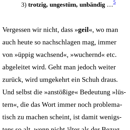
5
3)
trot­zig, unge­stüm, unbän­dig
…
Ver­ges­sen wir nicht, dass »
geil
«, wo man
auch heu­te so nach­schla­gen mag, immer
von »üppig wach­send«, »wuchernd« etc.
abge­lei­tet wird. Geht man jedoch wei­ter
zurück, wird umge­kehrt ein Schuh draus.
Und selbst die »anstö­ßi­ge« Bedeu­tung »lüs­
tern«, die das Wort immer noch pro­ble­ma­
tisch zu machen scheint, ist damit wenigs­
tens so alt, wenn nicht älter als der Bezug