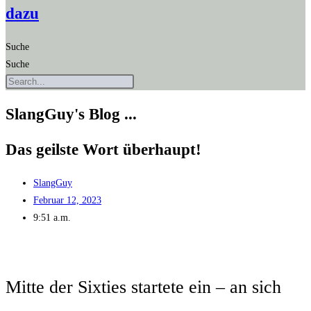
dazu
Suche
Suche
SlangGuy's Blog ...
Das geils­te Wort überhaupt!
SlangGuy
Februar 12, 2023
9:51 a.m.
Mit­te der Six­ties star­te­te ein – an sich