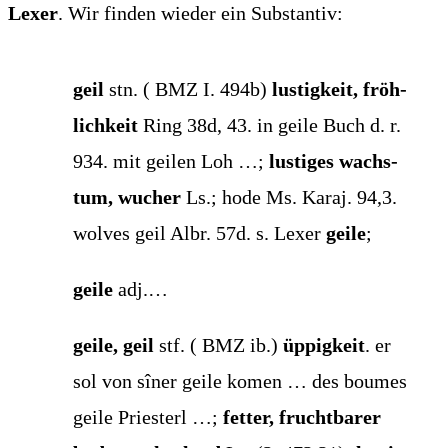
Lexer
. Wir fin­den wie­der ein Substantiv:
geil
stn. ( BMZ I. 494b)
lus­tig­keit, fröh­
lich­keit
Ring 38d, 43. in gei­le Buch d. r.
934. mit gei­len Loh …;
lus­ti­ges wachs­
tum, wucher
Ls.; hode Ms. Karaj. 94,3.
wol­ves geil Albr. 57d. s. Lexer
gei­le
;
gei­le
adj.…
gei­le, geil
stf. ( BMZ ib.)
üppig­keit
. er
sol von sîner gei­le komen … des bou­mes
gei­le Pries­terl …;
fet­ter, frucht­ba­rer