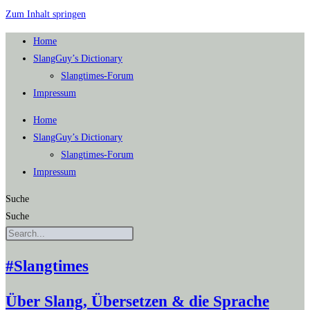
Zum Inhalt springen
Home
SlangGuy’s Dic­tion­a­ry
Slang­times-Forum
Impres­sum
Home
SlangGuy’s Dic­tion­a­ry
Slang­times-Forum
Impres­sum
Suche
Suche
#Slangtimes
Über Slang, Übersetzen & die Sprache