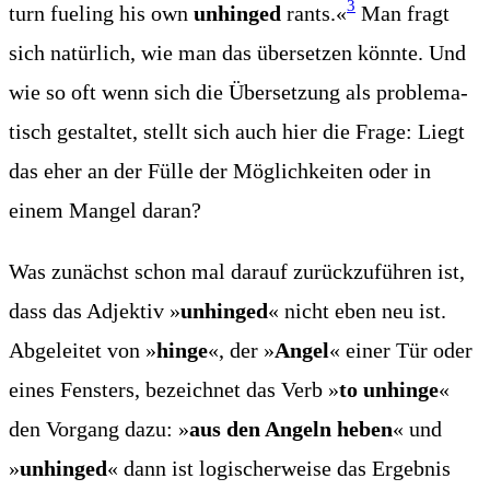
3
turn fue­ling his own
unhin­ged
rants.«
Man fragt
sich natür­lich, wie man das über­set­zen könn­te. Und
wie so oft wenn sich die Über­set­zung als pro­ble­ma­
tisch gestal­tet, stellt sich auch hier die Fra­ge: Liegt
das eher an der Fül­le der Mög­lich­kei­ten oder in
einem Man­gel daran?
Was zunächst schon mal dar­auf zurück­zu­füh­ren ist,
dass das Adjek­tiv »
unhin­ged
« nicht eben neu ist.
Abge­lei­tet von »
hin­ge
«, der »
Angel
« einer Tür oder
eines Fens­ters, bezeich­net das Verb »
to unhin­ge
«
den Vor­gang dazu: »
aus den Angeln heben
« und
»
unhin­ged
« dann ist logi­scher­wei­se das Ergeb­nis