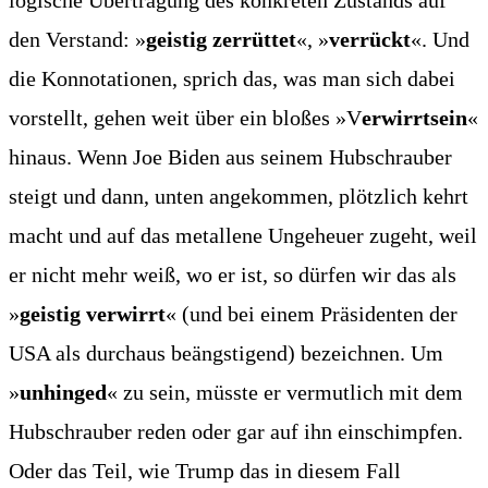
logi­sche Über­tra­gung des kon­kre­ten Zustands auf
den Ver­stand: »
geis­tig zer­rüt­tet
«, »
ver­rückt
«. Und
die Kon­no­ta­tio­nen, sprich das, was man sich dabei
vor­stellt, gehen weit über ein blo­ßes »V
erwirrt­sein
«
hin­aus. Wenn Joe Biden aus sei­nem Hub­schrau­ber
steigt und dann, unten ange­kom­men, plötz­lich kehrt
macht und auf das metal­le­ne Unge­heu­er zugeht, weil
er nicht mehr weiß, wo er ist, so dür­fen wir das als
»
geis­tig ver­wirrt
« (und bei einem Prä­si­den­ten der
USA als durch­aus beängs­ti­gend) bezeich­nen. Um
»
unhin­ged
« zu sein, müss­te er ver­mut­lich mit dem
Hub­schrau­ber reden oder gar auf ihn ein­schimp­fen.
Oder das Teil, wie Trump das in die­sem Fall