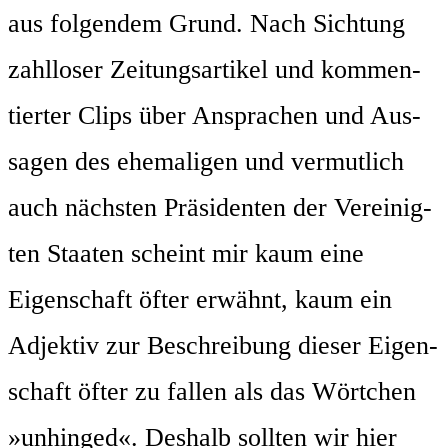
aus fol­gen­dem Grund. Nach Sich­tung
zahl­lo­ser Zei­tungs­ar­ti­kel und kom­men­
tier­ter Clips über Anspra­chen und Aus­
sa­gen des ehe­ma­li­gen und ver­mut­lich
auch nächs­ten Prä­si­den­ten der Ver­ei­nig­
ten Staa­ten scheint mir kaum eine
Eigen­schaft öfter erwähnt, kaum ein
Adjek­tiv zur Beschrei­bung die­ser Eigen­
schaft öfter zu fal­len als das Wört­chen
»unhin­ged«. Des­halb soll­ten wir hier