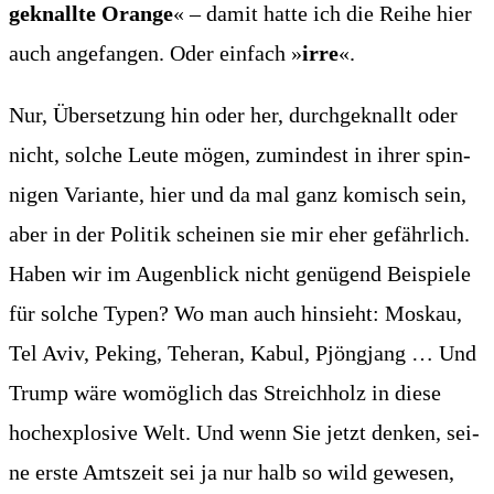
ge­knall­te Oran­ge
« – damit hat­te ich die Rei­he hier
auch ange­fan­gen. Oder ein­fach »
irre
«.
Nur, Über­set­zung hin oder her, durch­ge­knallt oder
nicht, sol­che Leu­te mögen, zumin­dest in ihrer spin­
ni­gen Vari­an­te, hier und da mal ganz komisch sein,
aber in der Poli­tik schei­nen sie mir eher gefähr­lich.
Haben wir im Augen­blick nicht genü­gend Bei­spie­le
für sol­che Typen? Wo man auch hin­sieht: Mos­kau,
Tel Aviv, Peking, Tehe­ran, Kabul, Pjöng­jang … Und
Trump wäre womög­lich das Streich­holz in die­se
hoch­ex­plo­si­ve Welt. Und wenn Sie jetzt den­ken, sei­
ne ers­te Amts­zeit sei ja nur halb so wild gewe­sen,