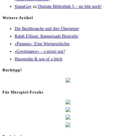
SlangGuy
zu
Digi­ta­le Biblio­thek 5 – sie lebt noch!
Wei­te­re Artikel
Die Buch­bran­che und ihre Übersetzer
Ralph Elli­son: Ram­pers­ads Biografie
»Pim­pen«: Eine Wortgeschichte
»Gover­nan­ce« – a prio­ri gut?
Huren­sohn & son of a bitch
Buch­tipp!
Für Hör­spiel-Freaks