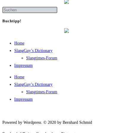
Buch­tipp!
Home
SlangGuy’s Dic­tion­a­ry
Slang­times-Forum
Impres­sum
Home
SlangGuy’s Dic­tion­a­ry
Slang­times-Forum
Impres­sum
Powered by Wordpress. © 2020 by Bernhard Schmid