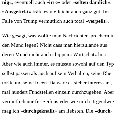
nig
«, even­tu­ell auch »
irre
« oder »
sel­ten däm­lich
«.
»
Aus­ge­tickt
« trä­fe es viel­leicht auch ganz gut. Im
Fal­le von Trump ver­mut­lich auch total »
ver­peilt
«.
Wie gesagt, was woll­te man Nach­rich­ten­spre­chern in
den Mund legen? Nicht dass man hier­zu­lan­de aus
deren Mund nicht auch »hip­pen« Wort­schatz hört.
Aber wie auch immer, es müss­te sowohl auf den Typ
selbst pas­sen als auch auf sein Ver­hal­ten, sei­ne Rhe­
to­rik und sei­ne Ideen. Da wäre es sicher inter­es­sant,
mal hun­dert Fund­stel­len ein­zeln durch­zu­ge­hen. Aber
ver­mut­lich nur für Sei­fen­sie­der wie mich. Irgend­wie
mag ich »
durch­ge­knallt
« am liebs­ten. Die »
durch­