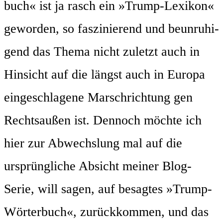
buch« ist ja rasch ein »Trump-Lexi­kon«
gewor­den, so fas­zi­nie­rend und beun­ru­hi­
gend das The­ma nicht zuletzt auch in
Hin­sicht auf die längst auch in Euro­pa
ein­ge­schla­ge­ne Marsch­rich­tung gen
Rechts­au­ßen ist. Den­noch möch­te ich
hier zur Abwechs­lung mal auf die
ursprüng­li­che Absicht mei­ner Blog-
Serie, will sagen, auf besag­tes »Trump-
Wör­ter­buch«, zurück­kom­men, und das