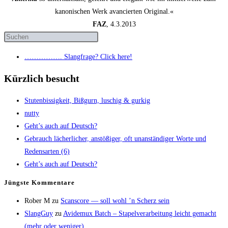
kanonischen Werk avancierten Original.«
FAZ
, 4.3.2013
……………. Slang­fra­ge? Click here!
Kürzlich besucht
Stu­ten­bis­sig­keit, Biß­gurn, luschig & gurkig
nut­ty
Geht’s auch auf Deutsch?
Gebrauch lächer­li­cher, anstö­ßi­ger, oft unan­stän­di­ger Wor­te und
Redens­ar­ten (6)
Geht’s auch auf Deutsch?
Jüngs­te Kommentare
Rober M
zu
Scans­core — soll wohl ’n Scherz sein
SlangGuy
zu
Avi­de­mux Batch – Sta­pel­ver­ar­bei­tung leicht gemacht
(mehr oder weniger)