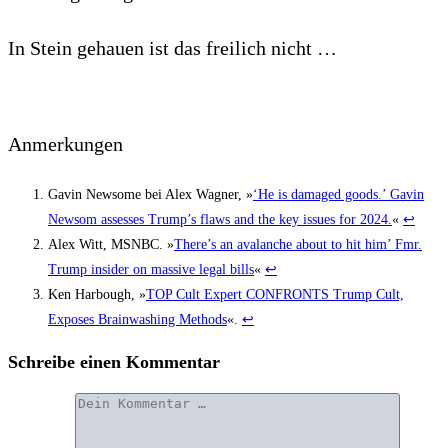
In Stein gehau­en ist das frei­lich nicht …
Anmer­kun­gen
Gavin News­o­me bei Alex Wag­ner, »
‘He is dama­ged goods.’ Gavin
News­om asses­ses Trump’s flaws and the key issues for 2024.
«
↩︎
Alex Witt, MSNBC. »
There’s an ava­lan­che about to hit him’ Fmr.
Trump insi­der on mas­si­ve legal bills
«
↩︎
Ken Har­bough, »
TOP Cult Expert CONFRONTS Trump Cult,
Expo­ses Brain­wa­shing Methods
«.
↩︎
Schreibe einen Kommentar