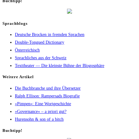
Buch­tipp!
Sprachblogs
Deutsche Brocken in fremden Sprachen
Double-Tongued Dictionary
Österreichisch
Sprachliches aus der Schweiz
Texttheater — Die kleinste Bühne der Blogosphäre
Wei­te­re Artikel
Die Buch­bran­che und ihre Übersetzer
Ralph Elli­son: Ram­pers­ads Biografie
»Pim­pen«: Eine Wortgeschichte
»Gover­nan­ce« – a prio­ri gut?
Huren­sohn & son of a bitch
Buch­tipp!