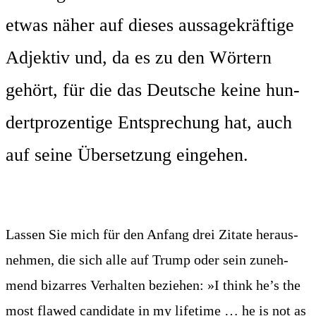
etwas näher auf die­ses aus­sa­ge­kräf­ti­ge
Adjek­tiv und, da es zu den Wör­tern
gehört, für die das Deut­sche kei­ne hun­
dert­pro­zen­ti­ge Ent­spre­chung hat, auch
auf sei­ne Über­set­zung eingehen.
Las­sen Sie mich für den Anfang drei Zita­te her­aus­
neh­men, die sich alle auf Trump oder sein zuneh­
mend bizar­res Ver­hal­ten bezie­hen: »I think he’s the
most fla­wed can­di­da­te in my life­time … he is not as