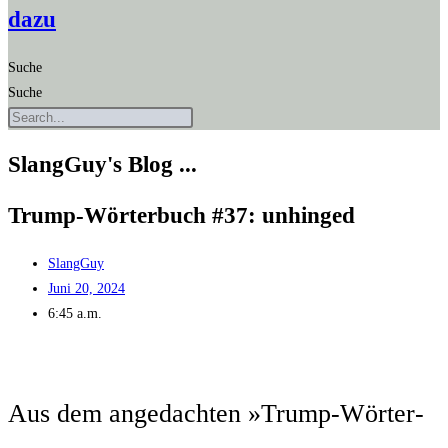
dazu
Suche
Suche
SlangGuy's Blog ...
Trump-Wör­ter­buch #37: unhinged
SlangGuy
Juni 20, 2024
6:45 a.m.
Aus dem ange­dach­ten »Trump-Wör­ter­