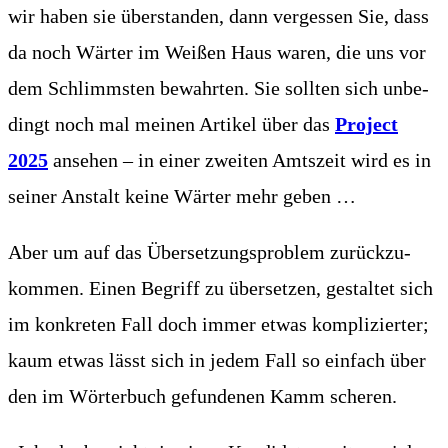
wir haben sie über­stan­den, dann ver­ges­sen Sie, dass
da noch Wär­ter im Wei­ßen Haus waren, die uns vor
dem Schlimms­ten bewahr­ten. Sie soll­ten sich unbe­
dingt noch mal mei­nen Arti­kel über das
Pro­ject
2025
anse­hen – in einer zwei­ten Amts­zeit wird es in
sei­ner Anstalt kei­ne Wär­ter mehr geben …
Aber um auf das Über­set­zungs­pro­blem zurück­zu­
kom­men. Einen Begriff zu über­set­zen, gestal­tet sich
im kon­kre­ten Fall doch immer etwas kom­pli­zier­ter;
kaum etwas lässt sich in jedem Fall so ein­fach über
den im Wör­ter­buch gefun­de­nen Kamm scheren.