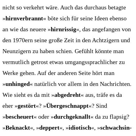
nicht so ver­kehrt wäre. Auch das durch­aus betag­te
»
hirn­ver­brannt
« böte sich für sei­ne Ideen eben­so
an wie das neue­re »
hirn­ris­sig
«, das ange­fan­gen von
den 1970ern sei­ne gro­ße Zeit in den Acht­zi­gern und
Neun­zi­gern zu haben schien. Gefühlt könn­te man
ver­mut­lich getrost etwas umgangs­sprach­li­cher zu
Wer­ke gehen. Auf der ande­ren Sei­te hört man
»
unhin­ged
« natür­lich vor allem in den Nach­rich­ten.
Wie sieht es da mit »
abge­dreht
« aus, trä­fe es da
eher »
gestört
«? »
Über­ge­schnappt
«? Sind
»
bescheu­ert
« oder »
durch­ge­knallt
« da zu flap­sig?
»
Beknackt
«, »
dep­pert
«, »
idio­tisch
«, »
schwach­sin­