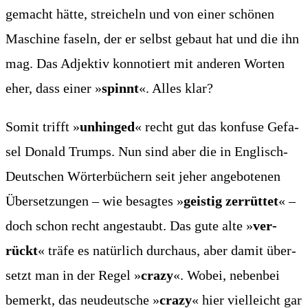
gemacht hät­te, strei­cheln und von einer schö­nen
Maschi­ne faseln, der er selbst gebaut hat und die ihn
mag. Das Adjek­tiv kon­no­tiert mit ande­ren Wor­ten
eher, dass einer »
spinnt
«. Alles klar?
Somit trifft »
unhin­ged
« recht gut das kon­fu­se Gefa­
sel Donald Trumps. Nun sind aber die in Eng­lisch-
Deut­schen Wör­ter­bü­chern seit jeher ange­bo­te­nen
Über­set­zun­gen – wie besag­tes »
geis­tig zer­rüt­tet
« –
doch schon recht ange­staubt. Das gute alte »
ver­
rückt
« trä­fe es natür­lich durch­aus, aber damit über­
setzt man in der Regel »
cra­zy
«. Wobei, neben­bei
bemerkt, das neu­deut­sche »
cra­zy
« hier viel­leicht gar