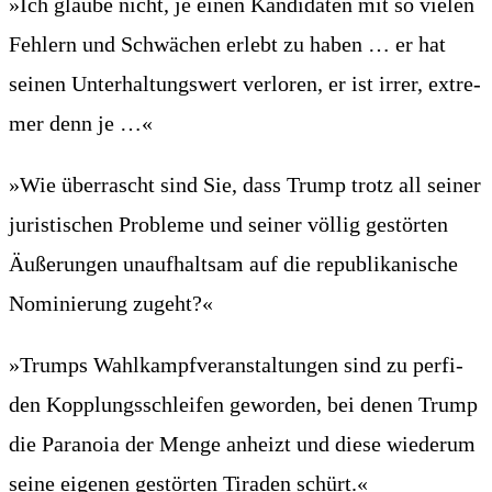
»Ich glau­be nicht, je einen Kan­di­da­ten mit so vie­len
Feh­lern und Schwä­chen erlebt zu haben … er hat
sei­nen Unter­hal­tungs­wert ver­lo­ren, er ist irrer, extre­
mer denn je …«
»Wie über­rascht sind Sie, dass Trump trotz all sei­ner
juris­ti­schen Pro­ble­me und sei­ner völ­lig gestör­ten
Äuße­run­gen unauf­halt­sam auf die repu­bli­ka­ni­sche
Nomi­nie­rung zugeht?«
»Trumps Wahl­kampf­ver­an­stal­tun­gen sind zu per­fi­
den Kopp­lungs­schlei­fen gewor­den, bei denen Trump
die Para­noia der Men­ge anheizt und die­se wie­der­um
sei­ne eige­nen gestör­ten Tira­den schürt.«