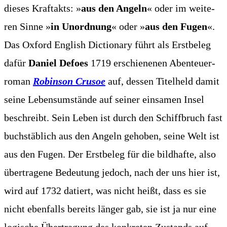
die­ses Kraft­akts: »
aus den Angeln
« oder im wei­te­
ren Sin­ne »
in Unord­nung
« oder »
aus den Fugen
«.
Das Oxford Eng­lish Dic­tion­a­ry führt als Erst­be­leg
dafür
Dani­el Defoes
1719 erschie­ne­nen Aben­teu­er­
ro­man
Robin­son Cru­soe
auf, des­sen Titel­held damit
sei­ne Lebens­um­stän­de auf sei­ner ein­sa­men Insel
beschreibt. Sein Leben ist durch den Schiff­bruch fast
buch­stäb­lich aus den Angeln geho­ben, sei­ne Welt ist
aus den Fugen. Der Erst­be­leg für die bild­haf­te, also
über­tra­ge­ne Bedeu­tung jedoch, nach der uns hier ist,
wird auf 1732 datiert, was nicht heißt, dass es sie
nicht eben­falls bereits län­ger gab, sie ist ja nur eine