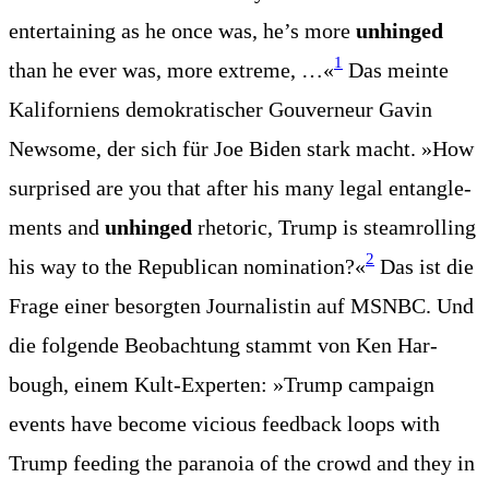
enter­tai­ning as he once was, he’s more
unhin­ged
1
than he ever was, more extre­me, …«
Das mein­te
Kali­for­ni­ens demo­kra­ti­scher Gou­ver­neur Gavin
News­o­me, der sich für Joe Biden stark macht. »How
sur­pri­sed are you that after his many legal ent­an­gle­
ments and
unhin­ged
rhe­to­ric, Trump is steam­rol­ling
2
his way to the Repu­bli­can nomi­na­ti­on?«
Das ist die
Fra­ge einer besorg­ten Jour­na­lis­tin auf MSNBC. Und
die fol­gen­de Beob­ach­tung stammt von Ken Har­
bough, einem Kult-Exper­ten: »Trump cam­paign
events have beco­me vicious feed­back loops with
Trump fee­ding the para­noia of the crowd and they in