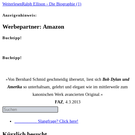
Weiterlesen
Ralph Elli­son › Die Bio­gra­phie (1)
Anzei­gen­hin­weis:
Werbepartner: Amazon
Buchtipp!
Buchtipp!
»Von Bernhard Schmid geschmeidig übersetzt, liest sich
Bob Dylan und
Amerika
so unterhaltsam, gelehrt und elegant wie im mittlerweile zum
kanonischen Werk avancierten Original.«
FAZ
, 4.3.2013
……………. Slang­fra­ge? Click here!
Kürzlich besucht