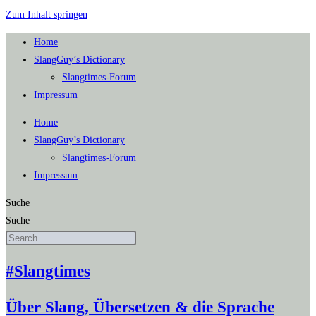
Zum Inhalt springen
Home
SlangGuy’s Dic­tion­a­ry
Slang­times-Forum
Impres­sum
Home
SlangGuy’s Dic­tion­a­ry
Slang­times-Forum
Impres­sum
Suche
Suche
#Slangtimes
Über Slang, Übersetzen & die Sprache