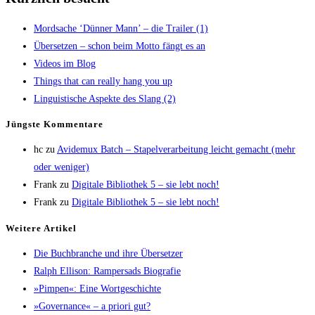
Mord­sa­che ‘Dün­ner Mann’ – die Trai­ler (1)
Über­set­zen – schon beim Mot­to fängt es an
Vide­os im Blog
Things that can real­ly hang you up
Lin­gu­is­ti­sche Aspek­te des Slang (2)
Jüngs­te Kommentare
hc
zu
Avi­de­mux Batch – Sta­pel­ver­ar­bei­tung leicht gemacht (mehr
oder weniger)
Frank
zu
Digi­ta­le Biblio­thek 5 – sie lebt noch!
Frank
zu
Digi­ta­le Biblio­thek 5 – sie lebt noch!
Wei­te­re Artikel
Die Buch­bran­che und ihre Übersetzer
Ralph Elli­son: Ram­pers­ads Biografie
»Pim­pen«: Eine Wortgeschichte
»Gover­nan­ce« – a prio­ri gut?