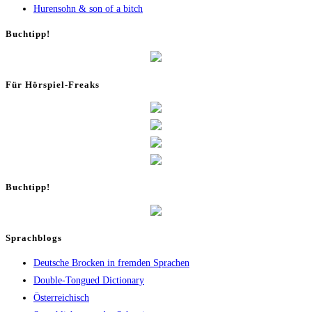
Huren­sohn & son of a bitch
Buch­tipp!
Für Hör­spiel-Freaks
Buch­tipp!
Sprachblogs
Deutsche Brocken in fremden Sprachen
Double-Tongued Dictionary
Österreichisch