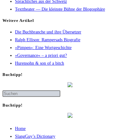
Sprachliches aus der Schweiz
Texttheater — Die kleinste Bühne der Blogosphäre
Wei­te­re Artikel
Die Buch­bran­che und ihre Übersetzer
Ralph Elli­son: Ram­pers­ads Biografie
»Pim­pen«: Eine Wortgeschichte
»Gover­nan­ce« – a prio­ri gut?
Huren­sohn & son of a bitch
Buch­tipp!
Buch­tipp!
Home
SlangGuy’s Dic­tion­a­ry