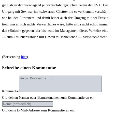
ging als in den vor­wie­gend puri­ta­nisch-bür­ger­li­chen Tei­len der USA. Der
Umgang mit Sex war im »schwar­zen Ghet­to« nie so ver­klemmt-ver­schämt
wie bei den Puri­ta­nern und damit lei­der auch der Umgang mit der Pro­sti­tu­
ti­on, was an sich nichts Ver­werf­li­ches wäre, hät­te es da nicht schon immer
den »Striz­zi« gege­ben, der bis heu­te im Manage­ment die­ses Ver­kehrs eine
— zum Teil buch­stäb­lich mit Gewalt zu schlie­ßen­de — Markt­lücke sieht.
(Fort­set­zung
hier
)
Schreibe einen Kommentar
Kommentar
Gib deinen Namen oder Benutzernamen zum Kommentieren ein
Gib deine E-Mail-Adresse zum Kommentieren ein