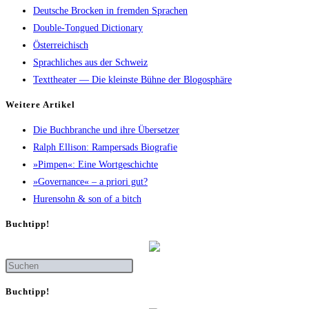
Deutsche Brocken in fremden Sprachen
Double-Tongued Dictionary
Österreichisch
Sprachliches aus der Schweiz
Texttheater — Die kleinste Bühne der Blogosphäre
Wei­te­re Artikel
Die Buch­bran­che und ihre Übersetzer
Ralph Elli­son: Ram­pers­ads Biografie
»Pim­pen«: Eine Wortgeschichte
»Gover­nan­ce« – a prio­ri gut?
Huren­sohn & son of a bitch
Buch­tipp!
Buch­tipp!