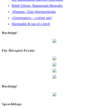
Ralph Elli­son: Ram­pers­ads Biografie
»Pim­pen«: Eine Wortgeschichte
»Gover­nan­ce« – a prio­ri gut?
Huren­sohn & son of a bitch
Buch­tipp!
Für Hör­spiel-Freaks
Buch­tipp!
Sprachblogs