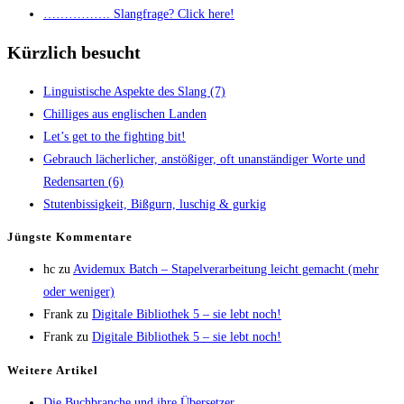
……………. Slang­fra­ge? Click here!
Kürzlich besucht
Lin­gu­is­ti­sche Aspek­te des Slang (7)
Chil­li­ges aus eng­li­schen Landen
Let’s get to the fight­ing bit!
Gebrauch lächer­li­cher, anstö­ßi­ger, oft unan­stän­di­ger Wor­te und
Redens­ar­ten (6)
Stu­ten­bis­sig­keit, Biß­gurn, luschig & gurkig
Jüngs­te Kommentare
hc
zu
Avi­de­mux Batch – Sta­pel­ver­ar­bei­tung leicht gemacht (mehr
oder weniger)
Frank
zu
Digi­ta­le Biblio­thek 5 – sie lebt noch!
Frank
zu
Digi­ta­le Biblio­thek 5 – sie lebt noch!
Wei­te­re Artikel
Die Buch­bran­che und ihre Übersetzer