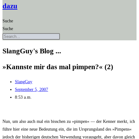
dazu
Suche
Suche
SlangGuy's Blog ...
»Kanns­te mir das mal pim­pen?« (2)
SlangGuy
September 5, 2007
8:53 a.m.
Nun, um also auch mal ein biss­chen zu »pim­pen« — der Ken­ner merkt, ich
füh­re hier eine neue Bedeu­tung ein, die im Ursprungs­land des »Pim­pens«
jedoch der bis­he­ri­gen deut­schen Ver­wen­dung vor­aus­geht, aber davon gleich