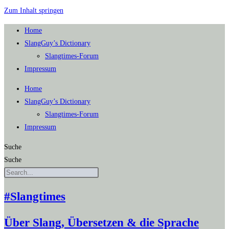
Zum Inhalt springen
Home
SlangGuy’s Dic­tion­a­ry
Slang­times-Forum
Impres­sum
Home
SlangGuy’s Dic­tion­a­ry
Slang­times-Forum
Impres­sum
Suche
Suche
#Slangtimes
Über Slang, Übersetzen & die Sprache