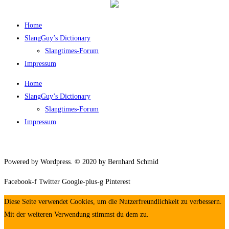
Home
SlangGuy’s Dic­tion­a­ry
Slang­times-Forum
Impres­sum
Home
SlangGuy’s Dic­tion­a­ry
Slang­times-Forum
Impres­sum
Powered by Wordpress. © 2020 by Bernhard Schmid
Facebook-f
Twitter
Google-plus-g
Pinterest
Diese Seite verwendet Cookies, um die Nutzerfreundlichkeit zu verbessern.
Mit der weiteren Verwendung stimmst du dem zu.