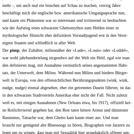
mehr -, um auch mal ein biss­chen auf Schau zu machen, vier­zig Jah­re
beschäf­tigt mich die eng­li­sche bzw. ame­ri­ka­ni­sche Umgangs­spra­che nun,
und kaum ein Phä­no­men war so inter­es­sant und irri­tie­rend zu beob­ach­ten
wie der Auf­stieg eines schwar­zen Ghet­to­my­thos zum Hel­den einer in
mytho­lo­gi­scher Hin­sicht eher defi­zi­tä­ren Vor­stadt­ju­gend erst in den Ver­ei­
nig­ten Staa­ten und schließ­lich in aller Welt.
Der
pimp
, der Zuhäl­ter, milie­u­nä­her der »Lude«, »Lou­is« oder »Lod­del«,
war wohl jahr­hundertelang nir­gend­wo auf der Welt ein Held, egal wie man
den defi­nie­ren mag, mit Aus­nah­me ver­mut­lich sei­nes ange­stamm­ten Habi­
tats, der Unter­welt, dem Milieu. Wäh­rend nun Milieu und bie­de­re Bür­ger­
welt in Euro­pa, von den offen­sicht­li­chen Berüh­rungs­punk­ten (wink, wink,
nudge, nudge) ein­mal abge­se­hen, eher ein getrenn­tes Dasein führ­ten, ist das
in den schwar­zen Stadt­vier­teln Ame­ri­kas eher nicht der Fall. Nicht zuletzt
weil es, mit eini­gen Aus­nah­men (New Orleans etwa, bis 1917), offi­zi­ell kei­
ne Rot­licht­vier­tel gege­ben hat; den Rest taten bit­te­re Armut und dümms­ter
Ras­sis­mus, Tat­sa­che war, dem Ghet­to kam kaum einer aus. Und man
braucht nur genü­gend alte Bluessongs zu hören, Bio­gra­phen von Jaz­zern zu
lesen um zu wis­sen, dass man mit Sexua­li­tät hier grund­sätz­lich offe­ner um­