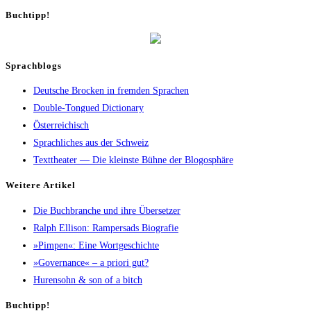
Buch­tipp!
Sprachblogs
Deutsche Brocken in fremden Sprachen
Double-Tongued Dictionary
Österreichisch
Sprachliches aus der Schweiz
Texttheater — Die kleinste Bühne der Blogosphäre
Wei­te­re Artikel
Die Buch­bran­che und ihre Übersetzer
Ralph Elli­son: Ram­pers­ads Biografie
»Pim­pen«: Eine Wortgeschichte
»Gover­nan­ce« – a prio­ri gut?
Huren­sohn & son of a bitch
Buch­tipp!