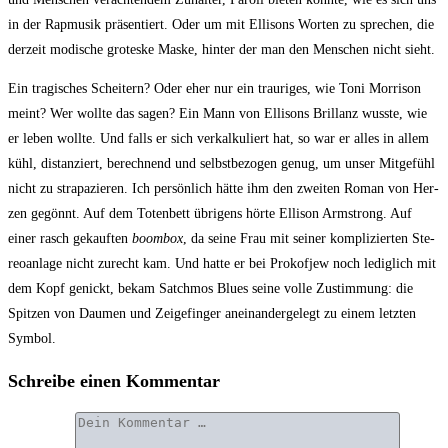
in der Rap­mu­sik prä­sen­tiert. Oder um mit Elli­sons Wor­ten zu spre­chen, die
der­zeit modi­sche gro­tes­ke Mas­ke, hin­ter der man den Men­schen nicht sieht.
Ein tra­gi­sches Schei­tern? Oder eher nur ein trau­ri­ges, wie Toni Mor­ri­son
meint? Wer woll­te das sagen? Ein Mann von Elli­sons Bril­lanz wuss­te, wie
er leben woll­te. Und falls er sich ver­kal­ku­liert hat, so war er alles in allem
kühl, distan­ziert, berech­nend und selbst­be­zo­gen genug, um unser Mit­ge­fühl
nicht zu stra­pa­zie­ren. Ich per­sön­lich hät­te ihm den zwei­ten Roman von Her­
zen gegönnt. Auf dem Toten­bett übri­gens hör­te Elli­son Arm­strong. Auf
einer rasch gekauf­ten
boom­box
, da sei­ne Frau mit sei­ner kom­pli­zier­ten Ste­
reo­an­la­ge nicht zurecht kam. Und hat­te er bei Pro­kof­jew noch ledig­lich mit
dem Kopf genickt, bekam Satch­mos Blues sei­ne vol­le Zu­stimmung: die
Spit­zen von Dau­men und Zei­ge­fin­ger anein­an­der­ge­legt zu einem letz­ten
Symbol.
Schreibe einen Kommentar