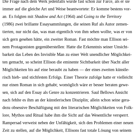
Die Fra­ge nach dem Werk jeden­falls wur­de fast schon zur Far­ce, als er sie
immer auf die glei­che Art und Wei­se beant­wor­te­te: Er kom­me bes­tens vor­
an. Es folg­ten mit
Shadow and Act
(1964) and
Going to the Ter­ri­to­ry
(1986) zwei bril­lan­te Essay­samm­lun­gen, die sei­nen Ruf als Autor zemen­
tier­ten, nur nicht das, was man eigent­lich von ihm sehen woll­te, was er von
sich gern gese­hen hät­te, ein zwei­ter Roman. Fast möch­te man Elli­son sei­
nem Prot­ago­nis­ten gegen­über­stel­len: Hat­te die Erkennt­nis sei­ner Unsicht­
bar­keit das Leben des Invi­si­ble Man zu einer Welt unend­li­cher Mög­lich­kei­
ten gemacht, so scheint Elli­son die emi­nen­te Sicht­bar­keit über Nacht aller
Mög­lichkeiten bis auf eine beraubt zu haben — der eines zwei­ten künst­le­
risch hieb- und stich­fes­ten Erfolgs. Einer Theo­rie zufol­ge hat­te er viel­leicht
nur einen Roman in sich gehabt; womög­lich wäre er bes­ser bera­ten gewe­
sen, sich auf den Essay als Gen­re zu kon­zen­trie­ren. Saul Bel­lows Ansicht
nach fehl­te es ihm an der künst­le­ri­schen Dis­zi­plin; allein schon sei­ne gera­
de­zu obses­si­ve Beschäf­ti­gung mit den lite­ra­ri­schen Mög­lich­kei­ten von Folk­
lo­re, Mythos und Ritu­al habe ihm die Sicht auf das Wesent­li­che ver­sperrt.
Ram­pers­ad ver­weist neben der Unfä­hig­keit, sich den Pro­ble­men einer neu­en
Zeit zu stel­len, auf die Mög­lich­keit, Elli­sons fast tota­le Lösung von sei­nem