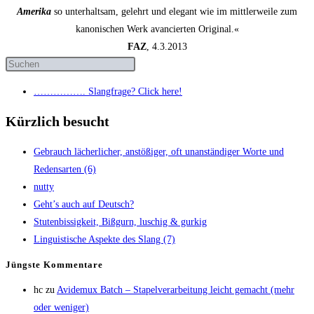
Amerika
so unterhaltsam, gelehrt und elegant wie im mittlerweile zum
kanonischen Werk avancierten Original.«
FAZ
, 4.3.2013
……………. Slang­fra­ge? Click here!
Kürzlich besucht
Gebrauch lächer­li­cher, anstö­ßi­ger, oft unan­stän­di­ger Wor­te und
Redens­ar­ten (6)
nut­ty
Geht’s auch auf Deutsch?
Stu­ten­bis­sig­keit, Biß­gurn, luschig & gurkig
Lin­gu­is­ti­sche Aspek­te des Slang (7)
Jüngs­te Kommentare
hc
zu
Avi­de­mux Batch – Sta­pel­ver­ar­bei­tung leicht gemacht (mehr
oder weniger)