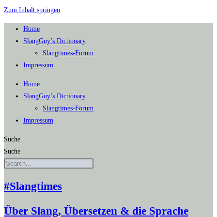
Zum Inhalt springen
Home
SlangGuy’s Dic­tion­a­ry
Slang­times-Forum
Impres­sum
Home
SlangGuy’s Dic­tion­a­ry
Slang­times-Forum
Impres­sum
Suche
Suche
#Slangtimes
Über Slang, Übersetzen & die Sprache