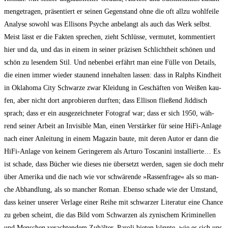
men­ge­tra­gen, prä­sen­tiert er sei­nen Gegen­stand ohne die oft all­zu wohl­fei­le
Ana­ly­se sowohl was Elli­sons Psy­che anbe­langt als auch das Werk selbst.
Meist lässt er die Fak­ten spre­chen, zieht Schlüs­se, ver­mu­tet, kom­men­tiert
hier und da, und das in einem in sei­ner prä­zi­sen Schlicht­heit schö­nen und
schön zu lesen­dem Stil. Und neben­bei erfährt man eine Fül­le von Details,
die einen immer wie­der stau­nend inne­hal­ten las­sen: dass in Ralphs Kind­heit
in Okla­ho­ma City Schwar­ze zwar Klei­dung in Geschäf­ten von Wei­ßen kau­
fen, aber nicht dort anpro­bie­ren durf­ten; dass Elli­son flie­ßend Jid­disch
sprach; dass er ein aus­ge­zeich­ne­ter Foto­graf war; dass er sich 1950, wäh­
rend sei­ner Arbeit an Invi­si­ble Man, einen Ver­stär­ker für sei­ne HiFi-Anla­ge
nach einer Anlei­tung in einem Maga­zin bau­te, mit deren Autor er dann die
HiFi-Anla­ge von kei­nem Gerin­ge­rem als Arturo Tos­ca­ni­ni instal­lier­te… Es
ist scha­de, dass Bücher wie die­ses nie über­setzt wer­den, sagen sie doch mehr
über Ame­ri­ka und die nach wie vor schwä­ren­de »Ras­sen­fra­ge« als so man­
che Abhand­lung, als so man­cher Roman. Eben­so scha­de wie der Umstand,
dass kei­ner unse­rer Ver­la­ge einer Rei­he mit schwar­zer Lite­ra­tur eine Chan­ce
zu geben scheint, die das Bild vom Schwar­zen als zyni­schem Kri­mi­nel­len
und Men­schen ver­ach­ten­dem Zuhäl­ter, Paro­li bie­ten könn­te, wie es sich uns