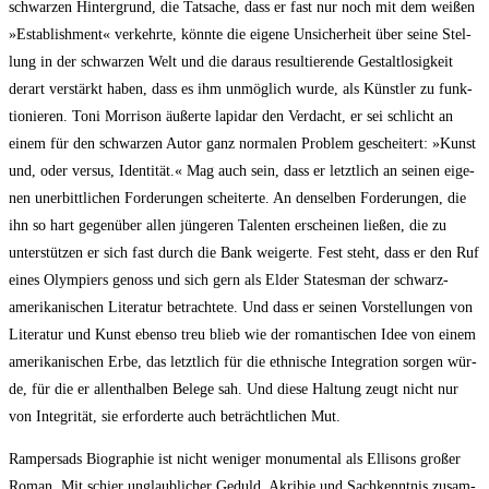
schwar­zen Hin­ter­grund, die Tat­sa­che, dass er fast nur noch mit dem wei­ßen
»Estab­lish­ment« ver­kehr­te, könn­te die eige­ne Unsi­cher­heit über sei­ne Stel­
lung in der schwar­zen Welt und die dar­aus resul­tie­ren­de Gestalt­lo­sig­keit
der­art ver­stärkt haben, dass es ihm unmög­lich wur­de, als Künst­ler zu funk­
tio­nie­ren. Toni Mor­ri­son äußer­te lapi­dar den Ver­dacht, er sei schlicht an
einem für den schwar­zen Autor ganz nor­ma­len Pro­blem geschei­tert: »Kunst
und, oder ver­sus, Iden­ti­tät.« Mag auch sein, dass er letzt­lich an sei­nen eige­
nen uner­bittlichen For­de­run­gen schei­ter­te. An den­selben For­de­run­gen, die
ihn so hart gegen­über allen jün­geren Talen­ten erschei­nen lie­ßen, die zu
unter­stüt­zen er sich fast durch die Bank wei­ger­te. Fest steht, dass er den Ruf
eines Olym­pi­ers genoss und sich gern als Elder Sta­tes­man der schwarz­
amerikanischen Lite­ra­tur betrach­te­te. Und dass er sei­nen Vor­stel­lun­gen von
Lite­ra­tur und Kunst eben­so treu blieb wie der roman­ti­schen Idee von einem
ame­ri­ka­ni­schen Erbe, das letzt­lich für die eth­ni­sche Inte­gra­ti­on sor­gen wür­
de, für die er allent­hal­ben Bele­ge sah. Und die­se Hal­tung zeugt nicht nur
von Inte­gri­tät, sie erfor­der­te auch beträcht­li­chen Mut.
Ram­pers­ads Bio­gra­phie ist nicht weni­ger monu­men­tal als Elli­sons gro­ßer
Roman. Mit schier un­glaublicher Geduld, Akri­bie und Sach­kennt­nis zusam­