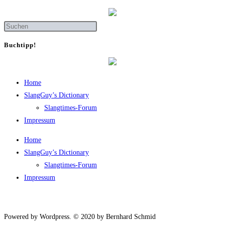
Buch­tipp!
Home
SlangGuy’s Dic­tion­a­ry
Slang­times-Forum
Impres­sum
Home
SlangGuy’s Dic­tion­a­ry
Slang­times-Forum
Impres­sum
Powered by Wordpress. © 2020 by Bernhard Schmid