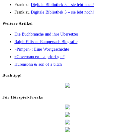
Frank
zu
Digi­ta­le Biblio­thek 5 – sie lebt noch!
Frank
zu
Digi­ta­le Biblio­thek 5 – sie lebt noch!
Wei­te­re Artikel
Die Buch­bran­che und ihre Übersetzer
Ralph Elli­son: Ram­pers­ads Biografie
»Pim­pen«: Eine Wortgeschichte
»Gover­nan­ce« – a prio­ri gut?
Huren­sohn & son of a bitch
Buch­tipp!
Für Hör­spiel-Freaks