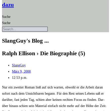
dazu
Suche
Suche
SlangGuy's Blog ...
Ralph Elli­son › Die Bio­gra­phie (5)
SlangGuy
März 9, 2008
12:53 p.m.
Nur ein zwei­ter Roman ließ auf sich war­ten, obwohl er die Arbeit dar­an
sofort nach dem Unsicht­ba­ren begann. Für den Rest sei­nes Lebens saß er
dar­über, fast jeden Tag, schien aber kei­nen rech­ten Focus zu fin­den. Dar­
über hin­aus schien sein Mate­ri­al ein­fach nicht mehr auf der Höhe der Zeit.