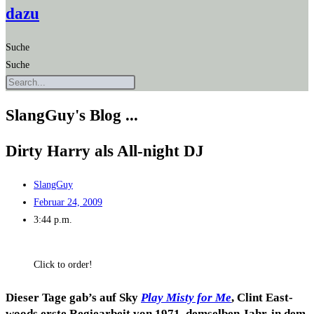
dazu
Suche
Suche
SlangGuy's Blog ...
Dir­ty Har­ry als All-night DJ
SlangGuy
Februar 24, 2009
3:44 p.m.
Click to order!
Die­ser Tage gab’s auf Sky
Play Mis­ty for Me
, Clint East­
woods ers­te Regie­ar­beit von 1971, dem­sel­ben Jahr, in dem