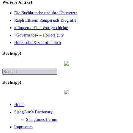
Wei­te­re Artikel
Die Buch­bran­che und ihre Übersetzer
Ralph Elli­son: Ram­pers­ads Biografie
»Pim­pen«: Eine Wortgeschichte
»Gover­nan­ce« – a prio­ri gut?
Huren­sohn & son of a bitch
Buch­tipp!
Buch­tipp!
Home
SlangGuy’s Dic­tion­a­ry
Slang­times-Forum
Impres­sum