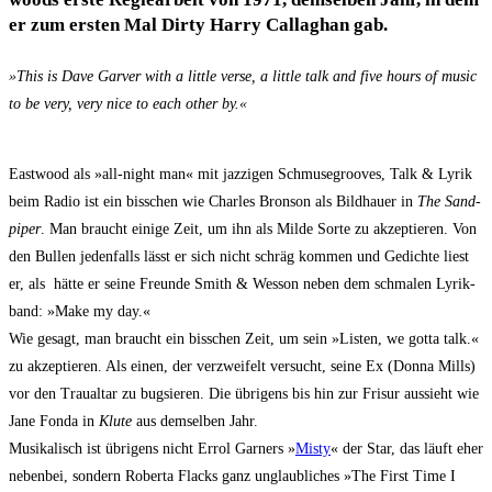
er zum ers­ten Mal Dir­ty Har­ry Cal­lag­han gab.
»This is Dave Gar­ver with a litt­le ver­se, a litt­le talk and five hours of music
to be very, very nice to each other by.«
East­wood als »all-night man« mit jaz­zi­gen Schmu­se­groo­ves, Talk & Lyrik
beim Radio ist ein biss­chen wie Charles Bron­son als Bild­hau­er in
The Sand­
pi­per
. Man braucht eini­ge Zeit, um ihn als Mil­de Sor­te zu akzep­tie­ren. Von
den Bul­len jeden­falls lässt er sich nicht schräg kom­men und Gedich­te liest
er, als hät­te er sei­ne Freun­de Smith & Wes­son neben dem schma­len Lyrik­
band: »Make my day.«
Wie gesagt, man braucht ein biss­chen Zeit, um sein »Lis­ten, we got­ta talk.«
zu akzep­tie­ren. Als einen, der ver­zwei­felt ver­sucht, sei­ne Ex (Don­na Mills)
vor den Trau­al­tar zu bug­sie­ren. Die übri­gens bis hin zur Fri­sur aus­sieht wie
Jane Fon­da in
Klu­te
aus dem­sel­ben Jahr.
Musi­ka­lisch ist übri­gens nicht Errol Gar­ners »
Mis­ty
« der Star, das läuft eher
neben­bei, son­dern Rober­ta Flacks ganz unglaub­li­ches »The First Time I