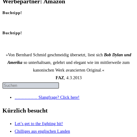
Werbepartner: Amazon
Buchtipp!
Buchtipp!
»Von Bernhard Schmid geschmeidig übersetzt, liest sich
Bob Dylan und
Amerika
so unterhaltsam, gelehrt und elegant wie im mittlerweile zum
kanonischen Werk avancierten Original.«
FAZ
, 4.3.2013
……………. Slang­fra­ge? Click here!
Kürzlich besucht
Let’s get to the fight­ing bit!
Chil­li­ges aus eng­li­schen Landen