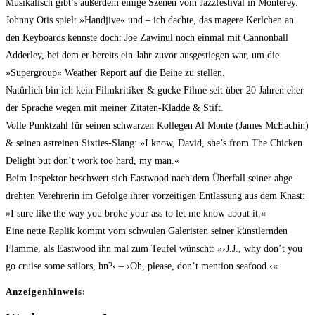
Musi­ka­lisch gibt’s außer­dem eini­ge Sze­nen vom Jazz­fes­ti­val in Mon­terey.
John­ny Otis spielt »Hand­jive« und – ich dach­te, das mage­re Kerl­chen an
den Key­boards kenns­te doch: Joe Zawinul noch ein­mal mit Can­non­ball
Adder­ley, bei dem er bereits ein Jahr zuvor aus­ge­stiegen war, um die
»Super­group« Wea­ther Report auf die Bei­ne zu stellen.
Natür­lich bin ich kein Film­kri­ti­ker & gucke Fil­me seit über 20 Jah­ren eher
der Spra­che wegen mit mei­ner Zita­ten-Klad­de & Stift.
Vol­le Punkt­zahl für sei­nen schwar­zen Kol­le­gen Al Mon­te (James McEa­chin)
& sei­nen ast­rei­nen Six­ties-Slang: »I know, David, she’s from The Chi­cken
Delight but don’t work too hard, my man.«
Beim Inspek­tor beschwert sich East­wood nach dem Über­fall sei­ner abge­
dreh­ten Ver­eh­re­rin im Gefol­ge ihrer vor­zei­ti­gen Ent­las­sung aus dem Knast:
»I sure like the way you bro­ke your ass to let me know about it.«
Eine net­te Replik kommt vom schwu­len Gale­ris­ten sei­ner künst­lern­den
Flam­me, als East­wood ihn mal zum Teu­fel wünscht: »›J.J., why don’t you
go crui­se some sail­ors, hn?‹ – ›Oh, plea­se, don’t men­ti­on seafood.‹«
Anzei­gen­hin­weis: