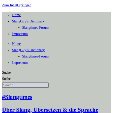
Zum Inhalt springen
Home
SlangGuy’s Dic­tion­a­ry
Slang­times-Forum
Impres­sum
Home
SlangGuy’s Dic­tion­a­ry
Slang­times-Forum
Impres­sum
Suche
Suche
#Slangtimes
Über Slang, Übersetzen & die Sprache