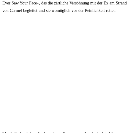
Ever Saw Your Face«, das die zärt­li­che Ver­söh­nung mit der Ex am Strand
von Car­mel beglei­tet und sie womög­lich vor der Pein­lich­keit rettet.