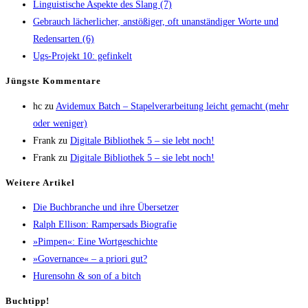
Lin­gu­is­ti­sche Aspek­te des Slang (7)
Gebrauch lächer­li­cher, anstö­ßi­ger, oft unan­stän­di­ger Wor­te und
Redens­ar­ten (6)
Ugs-Pro­jekt 10: gefinkelt
Jüngs­te Kommentare
hc
zu
Avi­de­mux Batch – Sta­pel­ver­ar­bei­tung leicht gemacht (mehr
oder weniger)
Frank
zu
Digi­ta­le Biblio­thek 5 – sie lebt noch!
Frank
zu
Digi­ta­le Biblio­thek 5 – sie lebt noch!
Wei­te­re Artikel
Die Buch­bran­che und ihre Übersetzer
Ralph Elli­son: Ram­pers­ads Biografie
»Pim­pen«: Eine Wortgeschichte
»Gover­nan­ce« – a prio­ri gut?
Huren­sohn & son of a bitch
Buch­tipp!