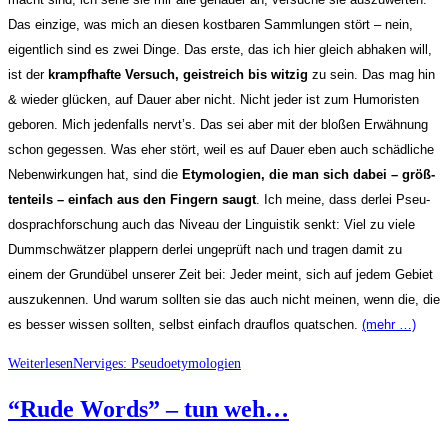
Das ein­zi­ge, was mich an die­sen kost­ba­ren Samm­lun­gen stört – nein,
eigent­lich sind es zwei Din­ge. Das ers­te, das ich hier gleich abha­ken will,
ist der
krampf­haf­te Ver­such, geist­reich bis wit­zig
zu sein. Das mag hin
& wie­der glü­cken, auf Dau­er aber nicht. Nicht jeder ist zum Humo­ris­ten
gebo­ren. Mich jeden­falls nervt’s. Das sei aber mit der blo­ßen Erwäh­nung
schon geges­sen. Was eher stört, weil es auf Dau­er eben auch schäd­li­che
Neben­wir­kun­gen hat, sind die
Ety­mo­lo­gien, die man sich dabei – größ­
ten­teils – ein­fach aus den Fin­gern saugt
. Ich mei­ne, dass der­lei Pseu­
do­sprach­for­schung auch das Niveau der Lin­gu­is­tik senkt: Viel zu vie­le
Dumm­schwät­zer plap­pern der­lei unge­prüft nach und tra­gen damit zu
einem der Grund­übel unse­rer Zeit bei: Jeder meint, sich auf jedem Gebiet
aus­zu­ken­nen. Und war­um soll­ten sie das auch nicht mei­nen, wenn die, die
es bes­ser wis­sen soll­ten, selbst ein­fach drauf­los quat­schen.
(mehr …)
Weiterlesen
Ner­vi­ges: Pseudoetymologien
“Rude Words” – tun weh…