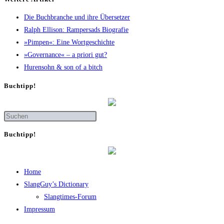
Die Buch­bran­che und ihre Übersetzer
Ralph Elli­son: Ram­pers­ads Biografie
»Pim­pen«: Eine Wortgeschichte
»Gover­nan­ce« – a prio­ri gut?
Huren­sohn & son of a bitch
Buch­tipp!
Buch­tipp!
Home
SlangGuy’s Dic­tion­a­ry
Slang­times-Forum
Impres­sum