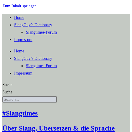
Zum Inhalt springen
Home
SlangGuy’s Dic­tion­a­ry
Slang­times-Forum
Impres­sum
Home
SlangGuy’s Dic­tion­a­ry
Slang­times-Forum
Impres­sum
Suche
Suche
#Slangtimes
Über Slang, Übersetzen & die Sprache