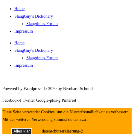
Home
SlangGuy’s Dic­tion­a­ry
Slang­times-Forum
Impres­sum
Home
SlangGuy’s Dic­tion­a­ry
Slang­times-Forum
Impres­sum
Powered by Wordpress. © 2020 by Bernhard Schmid
Facebook-f
Twitter
Google-plus-g
Pinterest
Diese Seite verwendet Cookies, um die Nutzerfreundlichkeit zu verbessern.
Mit der weiteren Verwendung stimmst du dem zu.
Alles klar
datenschutzerklaerung-2