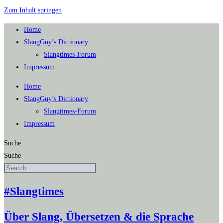
Zum Inhalt springen
Home
SlangGuy’s Dic­tion­a­ry
Slang­times-Forum
Impres­sum
Home
SlangGuy’s Dic­tion­a­ry
Slang­times-Forum
Impres­sum
Suche
Suche
#Slangtimes
Über Slang, Übersetzen & die Sprache