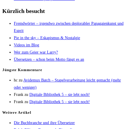
Kürzlich besucht
Fremd­wör­ter – irgend­wo zwi­schen deplo­rabler Papa­gai­en­kunst und
Esprit
Pie in the sky – Eska­pis­mus & Nostalgie
Vide­os im Blog
Wer zum Gei­er war Larry?
Über­set­zen – schon beim Mot­to fängt es an
Jüngs­te Kommentare
hc
zu
Avi­de­mux Batch – Sta­pel­ver­ar­bei­tung leicht gemacht (mehr
oder weniger)
Frank
zu
Digi­ta­le Biblio­thek 5 – sie lebt noch!
Frank
zu
Digi­ta­le Biblio­thek 5 – sie lebt noch!
Wei­te­re Artikel
Die Buch­bran­che und ihre Übersetzer