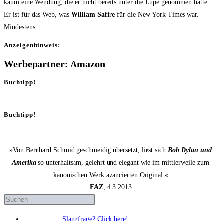
kaum eine Wen­dung, die er nicht bereits unter die Lupe genom­men hät­te.
Er ist für das Web, was
Wil­liam Safi­re
für die New York Times war.
Mindestens.
Anzei­gen­hin­weis:
Werbepartner: Amazon
Buchtipp!
Buchtipp!
»Von Bernhard Schmid geschmeidig übersetzt, liest sich
Bob Dylan und
Amerika
so unterhaltsam, gelehrt und elegant wie im mittlerweile zum
kanonischen Werk avancierten Original.«
FAZ
, 4.3.2013
……………. Slang­fra­ge? Click here!