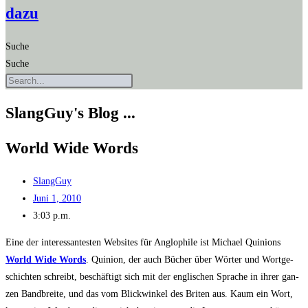
dazu
Suche
Suche
SlangGuy's Blog ...
World Wide Words
SlangGuy
Juni 1, 2010
3:03 p.m.
Eine der inter­es­san­tes­ten Web­sites für Anglo­phi­le ist Micha­el Qui­ni­ons
World Wide Words
. Qui­ni­on, der auch Bücher über Wör­ter und Wort­ge­
schich­ten schreibt, beschäf­tigt sich mit der eng­li­schen Spra­che in ihrer gan­
zen Band­brei­te, und das vom Blick­win­kel des Bri­ten aus. Kaum ein Wort,