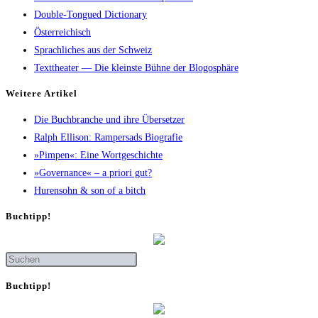
Double-Tongued Dictionary
Österreichisch
Sprachliches aus der Schweiz
Texttheater — Die kleinste Bühne der Blogosphäre
Wei­te­re Artikel
Die Buch­bran­che und ihre Übersetzer
Ralph Elli­son: Ram­pers­ads Biografie
»Pim­pen«: Eine Wortgeschichte
»Gover­nan­ce« – a prio­ri gut?
Huren­sohn & son of a bitch
Buch­tipp!
Buch­tipp!