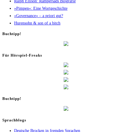
Ralph Elli­son: Ram­pers­ads Biografie
»Pim­pen«: Eine Wortgeschichte
»Gover­nan­ce« – a prio­ri gut?
Huren­sohn & son of a bitch
Buch­tipp!
Für Hör­spiel-Freaks
Buch­tipp!
Sprachblogs
Deutsche Brocken in fremden Sprachen