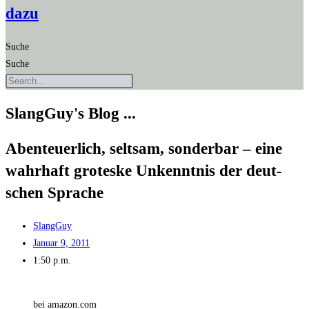
dazu
Suche
Suche
SlangGuy's Blog ...
Aben­teu­er­lich, selt­sam, son­der­bar – eine
wahr­haft gro­tes­ke Unkennt­nis der deut­
schen Sprache
SlangGuy
Januar 9, 2011
1:50 p.m.
bei amazon.com