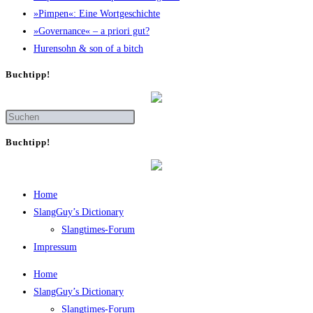
»Pim­pen«: Eine Wortgeschichte
»Gover­nan­ce« – a prio­ri gut?
Huren­sohn & son of a bitch
Buch­tipp!
Buch­tipp!
Home
SlangGuy’s Dic­tion­a­ry
Slang­times-Forum
Impres­sum
Home
SlangGuy’s Dic­tion­a­ry
Slang­times-Forum