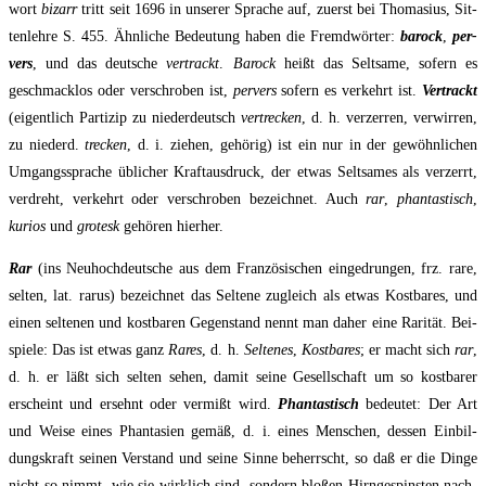
wort
bizarr
tritt seit 1696 in unse­rer Spra­che auf, zuerst bei Tho­ma­si­us, Sit­
ten­leh­re S. 455. Ähn­li­che Bedeu­tung haben die Fremd­wör­ter:
barock
,
per­
vers
, und das deut­sche
ver­trackt
.
Barock
heißt das Selt­sa­me, sofern es
geschmack­los oder ver­schro­ben ist,
per­vers
sofern es ver­kehrt ist.
Ver­trackt
(eigent­lich Par­ti­zip zu nie­der­deutsch
vertre­cken
, d. h. ver­zer­ren, ver­wir­ren,
zu nie­derd.
tre­cken
, d. i. zie­hen, gehö­rig) ist ein nur in der gewöhn­li­chen
Umgangs­spra­che übli­cher Kraft­aus­druck, der etwas Selt­sa­mes als ver­zerrt,
ver­dreht, ver­kehrt oder ver­schro­ben bezeich­net. Auch
rar
,
phan­tas­tisch
,
kuri­os
und
gro­tesk
gehö­ren hierher.
Rar
(ins Neu­hoch­deut­sche aus dem Fran­zö­si­schen ein­ge­drun­gen, frz. rare,
sel­ten, lat. rarus) bezeich­net das Sel­te­ne zugleich als etwas Kost­ba­res, und
einen sel­te­nen und kost­ba­ren Gegen­stand nennt man daher eine Rari­tät. Bei­
spie­le: Das ist etwas ganz
Rares
, d. h.
Sel­te­nes
,
Kost­ba­res
; er macht sich
rar
,
d. h. er läßt sich sel­ten sehen, damit sei­ne Gesell­schaft um so kost­ba­rer
erscheint und ersehnt oder ver­mißt wird.
Phan­tas­tisch
bedeu­tet: Der Art
und Wei­se eines Phan­ta­sien gemäß, d. i. eines Men­schen, des­sen Ein­bil­
dungs­kraft sei­nen Ver­stand und sei­ne Sin­ne beherrscht, so daß er die Din­ge
nicht so nimmt, wie sie wirk­lich sind, son­dern blo­ßen Hirn­ge­spins­ten nach­