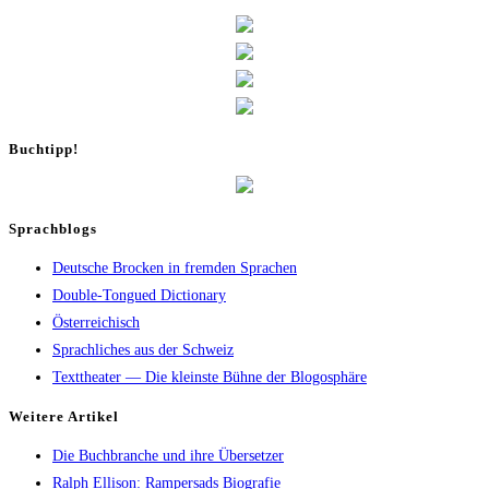
Buch­tipp!
Sprachblogs
Deutsche Brocken in fremden Sprachen
Double-Tongued Dictionary
Österreichisch
Sprachliches aus der Schweiz
Texttheater — Die kleinste Bühne der Blogosphäre
Wei­te­re Artikel
Die Buch­bran­che und ihre Übersetzer
Ralph Elli­son: Ram­pers­ads Biografie