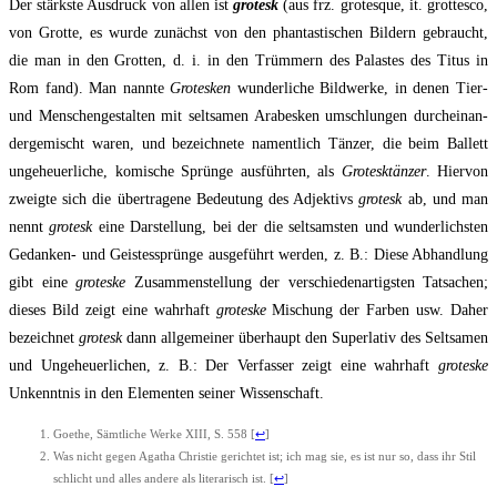
Der stärks­te Aus­druck von allen ist
gro­tesk
(aus frz. gro­tes­que, it. grot­tes­co,
von Grot­te, es wur­de zunächst von den phan­tas­ti­schen Bil­dern gebraucht,
die man in den Grot­ten, d. i. in den Trüm­mern des Palas­tes des Titus in
Rom fand). Man nann­te
Gro­tes­ken
wun­der­li­che Bild­wer­ke, in denen Tier-
und Men­schen­ge­stal­ten mit selt­sa­men Ara­bes­ken umschlun­gen durch­ein­an­
der­ge­mischt waren, und bezeich­ne­te nament­lich Tän­zer, die beim Bal­lett
unge­heu­er­li­che, komi­sche Sprün­ge aus­führ­ten, als
Gro­tesk­tän­zer
. Hier­von
zweig­te sich die über­tra­ge­ne Bedeu­tung des Adjek­tivs
gro­tesk
ab, und man
nennt
gro­tesk
eine Dar­stel­lung, bei der die selt­sams­ten und wun­der­lichs­ten
Gedan­ken- und Geis­tes­sprün­ge aus­ge­führt wer­den, z. В.: Die­se Abhand­lung
gibt eine
gro­tes­ke
Zusammen­stellung der ver­schie­den­ar­tigs­ten Tat­sa­chen;
die­ses Bild zeigt eine wahr­haft
gro­tes­ke
Mischung der Far­ben usw. Daher
bezeich­net
gro­tesk
dann all­ge­mei­ner über­haupt den Super­la­tiv des Selt­sa­men
und Unge­heu­er­li­chen, z. В.: Der Ver­fas­ser zeigt eine wahr­haft
gro­tes­ke
Unkennt­nis in den Ele­men­ten sei­ner Wissenschaft.
Goe­the, Sämt­li­che Wer­ke XIII, S. 558
[
↩
]
Was nicht gegen Aga­tha Chris­tie gerich­tet ist; ich mag sie, es ist nur so, dass ihr Stil
schlicht und alles ande­re als lite­ra­risch ist.
[
↩
]