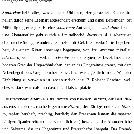
unan­ge­nehm berührt, verletzt.
Son­der­bar
heißt alles, was von dem Übli­chen, Her­ge­brach­ten, Kon­ven­tio­
nel­len durch sei­ne Eigen­art abge­sondert erscheint und daher Befrem­den, oft
Miß­bil­li­gung erregt, z. B. eine
son­der­ba­re
Ant­wort, eine
son­der­ba­re
Tracht
usw. Aben­teu­er­lich geht zurück auf mit­tel­hochd.
âven­ti­ure
, d. i. Aben­teu­er,
eine merk­wür­di­ge, wun­der­ba­re, meist mit Gefah­ren ver­knüpf­te Bege­ben­
heit, die einem Rit­ter unter­wegs begeg­ne­te, von frz.
aven­ture
mit­tel­lat.
adven­tura
, von dem Ver­bum
adve­ni­re
, sich ereig­nen; es bezeich­net einen
höhe­ren Grad des Unge­wöhn­li­chen, der an das Unge­reim­te grenzt, mit dem
Neben­be­griff des Unglaub­li­chen, kurz alles, was eigent­lich in die Welt der
Ein­bil­dung zu ver­wei­sen ist; aben­teu­er­lich ist z. B. Rolands Geschrei, wel­
ches so stark war, daß ihm davon der Hals zerplatzte. —
Das Fremd­wort
bizarr
(aus frz.
bizar­re
von bas­kisch:
bizar­ra
, der Bart; dar­
aus ent­stand der spa­ni­sche Eigen­na­me
Pizar­ro
, der Bär­ti­ge, und span.
bizàr­
ro
, tap­fer, herz­haft, präch­tig, herr­lich; den Fran­zo­sen kamen die tap­fe­ren
bär­ti­gen Spa­ni­er selt­sam und wun­der­lich vor) bezeich­net das Abson­der­li­che
und Selt­sa­me, das ins Unge­reim­te und Frat­zen­haf­te über­geht. Das Fremd­