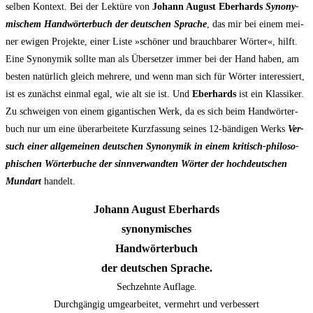
sel­ben Kon­text. Bei der Lek­tü­re von
Johann August Eber­hards
Syn­ony­
mi­schem Hand­wör­ter­buch der deut­schen Spra­che
, das mir bei einem mei­
ner ewi­gen Pro­jek­te, einer Lis­te »schö­ner und brauch­ba­rer Wör­ter«, hilft.
Eine Syn­ony­mik soll­te man als Über­set­zer immer bei der Hand haben, am
bes­ten natür­lich gleich meh­re­re, und wenn man sich für Wör­ter inter­es­siert,
ist es zunächst ein­mal egal, wie alt sie ist. Und
Eber­hards
ist ein Klas­si­ker.
Zu schwei­gen von einem gigan­ti­schen Werk, da es sich beim Hand­wör­ter­
buch nur um eine über­ar­bei­te­te Kurz­fas­sung sei­nes 12-bän­di­gen Werks
Ver­
such einer all­ge­mei­nen deut­schen Syn­ony­mik in einem kri­tisch-phi­lo­so­
phi­schen Wör­ter­bu­che der sinn­ver­wand­ten Wör­ter der hoch­deut­schen
Mund­art
handelt.
Johann August Eberhards
synonymisches
Handwörterbuch
der deut­schen Sprache.
Sech­zehn­te Auflage.
Durch­gän­gig umge­ar­bei­tet, ver­mehrt und verbessert