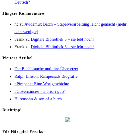
Deutsch?
Jüngs­te Kommentare
hc
zu
Avi­de­mux Batch – Sta­pel­ver­ar­bei­tung leicht gemacht (mehr
oder weniger)
Frank
zu
Digi­ta­le Biblio­thek 5 – sie lebt noch!
Frank
zu
Digi­ta­le Biblio­thek 5 – sie lebt noch!
Wei­te­re Artikel
Die Buch­bran­che und ihre Übersetzer
Ralph Elli­son: Ram­pers­ads Biografie
»Pim­pen«: Eine Wortgeschichte
»Gover­nan­ce« – a prio­ri gut?
Huren­sohn & son of a bitch
Buch­tipp!
Für Hör­spiel-Freaks