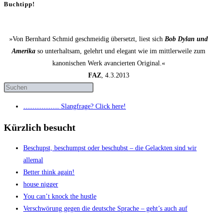
Buchtipp!
»Von Bernhard Schmid geschmeidig übersetzt, liest sich
Bob Dylan und
Amerika
so unterhaltsam, gelehrt und elegant wie im mittlerweile zum
kanonischen Werk avancierten Original.«
FAZ
, 4.3.2013
……………. Slang­fra­ge? Click here!
Kürzlich besucht
Beschupst, beschumpst oder beschubst – die Gelack­ten sind wir
allemal
Bet­ter think again!
house nig­ger
You can’t knock the hustle
Ver­schwö­rung gegen die deut­sche Spra­che – geht’s auch auf