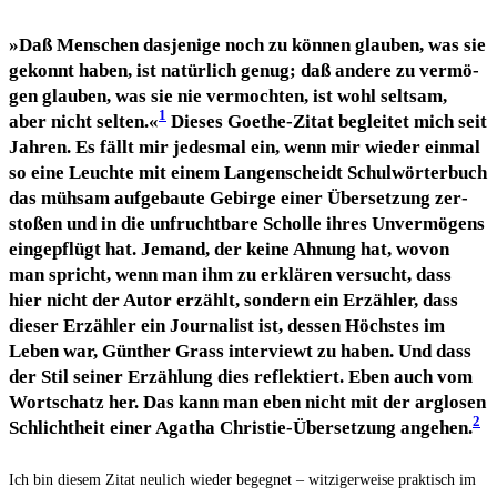
»Daß Men­schen das­je­ni­ge noch zu kön­nen glau­ben, was sie
gekonnt haben, ist natür­lich genug; daß ande­re zu ver­mö­
gen glau­ben, was sie nie ver­mochten, ist wohl selt­sam,
1
aber nicht sel­ten.«
Die­ses Goe­the-Zitat beglei­tet mich seit
Jah­ren. Es fällt mir jedes­mal ein, wenn mir wie­der ein­mal
so eine Leuch­te mit einem Lan­gen­scheidt Schul­wör­ter­buch
das müh­sam auf­ge­bau­te Gebir­ge einer Über­set­zung zer­
sto­ßen und in die unfrucht­ba­re Schol­le ihres Unver­mö­gens
ein­ge­pflügt hat. Jemand, der kei­ne Ahnung hat, wovon
man spricht, wenn man ihm zu erklä­ren ver­sucht, dass
hier nicht der Autor erzählt, son­dern ein Erzäh­ler, dass
die­ser Erzäh­ler ein Jour­na­list ist, des­sen Höchs­tes im
Leben war, Gün­ther Grass inter­viewt zu haben. Und dass
der Stil sei­ner Erzäh­lung dies reflek­tiert. Eben auch vom
Wort­schatz her. Das kann man eben nicht mit der arg­lo­sen
2
Schlicht­heit einer Aga­tha Chris­tie-Über­set­zung ange­hen.
Ich bin die­sem Zitat neu­lich wie­der begeg­net – wit­zi­ger­wei­se prak­tisch im