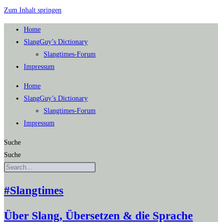
Zum Inhalt springen
Home
SlangGuy’s Dic­tion­a­ry
Slang­times-Forum
Impres­sum
Home
SlangGuy’s Dic­tion­a­ry
Slang­times-Forum
Impres­sum
Suche
Suche
#Slangtimes
Über Slang, Übersetzen & die Sprache