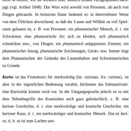
jagt (vgl. Arti­kel 1048). Das Wort wird sowohl von Per­so­nen, als auch von
Din­gen gebraucht. In letz­te­rem Sin­ne bedeu­tet es: in über­trie­be­ner Wei­se
von dem Übli­chen abwei­chend, so daß der Lau­ne und Will­kür zu viel Spiel­
raum gelas­sen ist, z. B. von Per­so­nen: ein
phan­tas­ti­scher
Mensch, d. i. ein
Schwär­mer, eine
phan­tas­ti­sche
Art sich zu klei­den, sich
phan­tas­tisch
schmü­cken usw.; von Din­gen: ein
phan­tas­tisch
auf­ge­putz­tes Zim­mer, ein
phan­tas­ti­scher
Anzug,
phan­tas­ti­sche
Zeich­nun­gen, Gerät« usw. Immer liegt
dem Phan­tas­ti­schen der Gedan­ke des Lau­nen­haf­ten und Schwär­me­ri­schen
zu Grunde.
Kuri­os
ist das Fremd­wort für merk­wür­dig (lat. curio­sus, frz. curieux), ist
aber in der eigent­li­chen Bedeu­tung ver­al­tet, höchs­tens das Sub­stan­ti­vum:
eine Kurio­si­tät kommt noch vor. In der Umgangs­spra­che jedoch ist es mit
dem Neben­be­grif­fe des Komi­schen noch ganz gebräuch­lich, z. B. eine
kurio­se
Geschich­te, d. i. eine merk­wür­di­ge und komi­sche Geschich­te; ein
kurio­ser
Kauz, d. i. ein merk­wür­di­ger und komi­scher Mensch. Das ist
kuri­
os
, d. h. es ist zum Lachen usw.