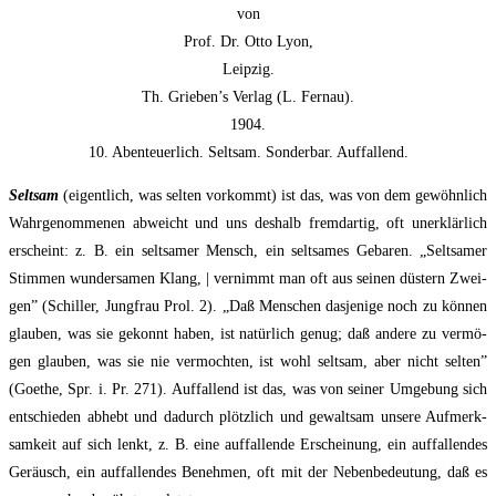
von
Prof. Dr. Otto Lyon,
Leipzig.
Th. Grieben’s Ver­lag (L. Fernau).
1904.
10. Aben­teu­er­lich. Selt­sam. Son­der­bar. Auffallend.
Selt­sam
(eigent­lich, was sel­ten vor­kommt) ist das, was von dem gewöhn­lich
Wahr­ge­nom­me­nen abweicht und uns des­halb fremd­artig, oft uner­klär­lich
erscheint: z. B. ein selt­sa­mer Mensch, ein selt­sa­mes Geba­ren. „Selt­sa­mer
Stim­men wun­der­sa­men Klang, | ver­nimmt man oft aus sei­nen düs­tern Zwei­
gen” (Schil­ler, Jung­frau Prol. 2). „Daß Men­schen das­je­ni­ge noch zu kön­nen
glau­ben, was sie gekonnt haben, ist natür­lich genug; daß ande­re zu ver­mö­
gen glau­ben, was sie nie ver­mochten, ist wohl selt­sam, aber nicht sel­ten”
(Goe­the, Spr. i. Pr. 271). Auf­fal­lend ist das, was von sei­ner Umge­bung sich
ent­schie­den abhebt und dadurch plötz­lich und gewalt­sam unse­re Auf­merk­
sam­keit auf sich lenkt, z. B. eine auf­fal­len­de Erschei­nung, ein auf­fal­len­des
Geräusch, ein auf­fal­len­des Beneh­men, oft mit der Neben­be­deu­tung, daß es