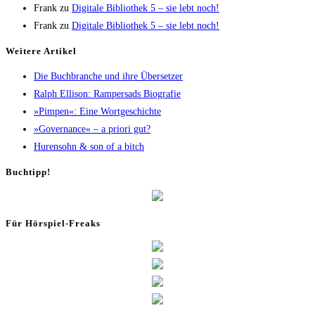
Frank
zu
Digi­ta­le Biblio­thek 5 – sie lebt noch!
Frank
zu
Digi­ta­le Biblio­thek 5 – sie lebt noch!
Wei­te­re Artikel
Die Buch­bran­che und ihre Übersetzer
Ralph Elli­son: Ram­pers­ads Biografie
»Pim­pen«: Eine Wortgeschichte
»Gover­nan­ce« – a prio­ri gut?
Huren­sohn & son of a bitch
Buch­tipp!
Für Hör­spiel-Freaks