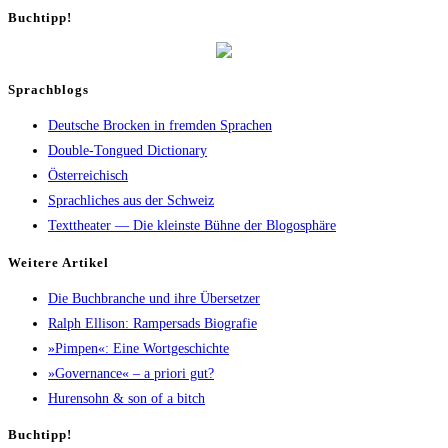
Buch­tipp!
Sprachblogs
Deutsche Brocken in fremden Sprachen
Double-Tongued Dictionary
Österreichisch
Sprachliches aus der Schweiz
Texttheater — Die kleinste Bühne der Blogosphäre
Wei­te­re Artikel
Die Buch­bran­che und ihre Übersetzer
Ralph Elli­son: Ram­pers­ads Biografie
»Pim­pen«: Eine Wortgeschichte
»Gover­nan­ce« – a prio­ri gut?
Huren­sohn & son of a bitch
Buch­tipp!