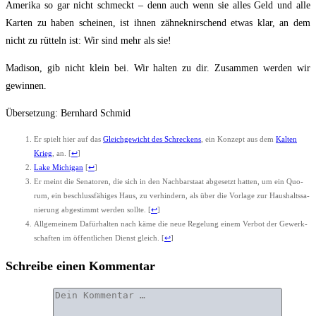
Ame­ri­ka so gar nicht schmeckt – denn auch wenn sie alles Geld und alle
Kar­ten zu haben schei­nen, ist ihnen zähne­knirschend etwas klar, an dem
nicht zu rüt­teln ist: Wir sind mehr als sie!
Madi­son, gib nicht klein bei. Wir hal­ten zu dir. Zusam­men wer­den wir
gewinnen.
Über­set­zung: Bern­hard Schmid
Er spielt hier auf das
Gleich­ge­wicht des Schre­ckens
, ein Kon­zept aus dem
Kal­ten
Krieg
, an.
[
↩
]
Lake Michi­gan
[
↩
]
Er meint die Sena­to­ren, die sich in den Nach­bar­staat abge­setzt hat­ten, um ein Quo­
rum, ein beschluss­fä­hi­ges Haus, zu ver­hin­dern, als über die Vor­la­ge zur Haus­halts­sa­
nie­rung abge­stimmt wer­den soll­te.
[
↩
]
All­ge­mei­nem Dafür­hal­ten nach käme die neue Rege­lung einem Ver­bot der Gewerk­
schaf­ten im öffent­li­chen Dienst gleich.
[
↩
]
Schreibe einen Kommentar