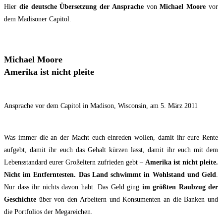
Hier
die deut­sche Über­set­zung der Anspra­che
von
Micha­el Moo­re
vor
dem Madi­soner Capitol.
Micha­el Moore
Ame­ri­ka ist nicht pleite
Anspra­che vor dem Capi­tol in Madi­son, Wis­con­sin, am 5. März 2011
Was immer die an der Macht euch ein­re­den wol­len, damit ihr eure Ren­te
auf­gebt, damit ihr euch das Gehalt kür­zen lasst, damit ihr euch mit dem
Lebens­stan­dard eurer Groß­el­tern zu­frieden gebt –
Ame­ri­ka ist nicht plei­te.
Nicht im Ent­fern­tes­ten. Das Land schwimmt in Wohl­stand und Geld
.
Nur dass ihr nichts davon habt. Das Geld ging
im größ­ten Raub­zug der
Geschich­te
über von den Arbei­tern und Kon­sumenten an die Ban­ken und
die Port­fo­li­os der Megareichen.