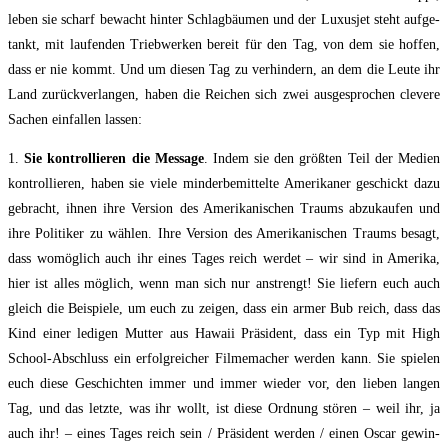
leben sie scharf bewacht hin­ter Schlag­bäu­men und der Luxus­jet steht auf­ge­
tankt, mit lau­fen­den Trieb­werken bereit für den Tag, von dem sie hof­fen,
dass er nie kommt. Und um die­sen Tag zu ver­hindern, an dem die Leu­te ihr
Land zurück­verlangen, haben die Rei­chen sich zwei aus­gesprochen cle­ve­re
Sachen ein­fal­len lassen:
1.
Sie kon­trol­lie­ren die Mes­sa­ge
. Indem sie den größ­ten Teil der Medi­en
kon­trol­lie­ren, haben sie vie­le min­der­be­mit­tel­te Ame­ri­ka­ner geschickt dazu
gebracht, ihnen ihre Ver­si­on des Ame­ri­ka­ni­schen Traums abzu­kau­fen und
ihre Poli­ti­ker zu wäh­len. Ihre Ver­si­on des Ame­ri­ka­ni­schen Traums besagt,
dass wo­möglich auch ihr eines Tages reich wer­det – wir sind in Ame­ri­ka,
hier ist alles mög­lich, wenn man sich nur anstrengt! Sie lie­fern euch auch
gleich die Bei­spie­le, um euch zu zei­gen, dass ein armer Bub reich, dass das
Kind einer ledi­gen Mut­ter aus Hawaii Prä­si­dent, dass ein Typ mit High
School-Abschluss ein erfolg­reicher Fil­me­ma­cher wer­den kann. Sie spie­len
euch die­se Ge­schichten immer und immer wie­der vor, den lie­ben lan­gen
Tag, und das letz­te, was ihr wollt, ist die­se Ord­nung stö­ren – weil ihr, ja
auch ihr! – eines Tages reich sein / Prä­si­dent wer­den / einen Oscar gewin­