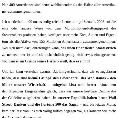
Nur 400 Ame­ri­ka­ner sind heu­te wohl­ha­ben­der als die Hälf­te aller Ame­ri­ka­
ner zusammengenommen.
Ich wie­der­ho­le. 400 unan­ständig rei­che Leu­te, die größ­ten­teils 2008 auf die
eine oder ande­re Wei­se von dem Mul­ti­bil­lio­nen-Ret­tungs­pa­ket des
Steuerzah­lers pro­fi­tiert haben, ver­fü­gen über mehr Kies, Akti­en und Eigen­
tum als die Akti­va von 155 Mil­lio­nen Ame­ri­ka­nern zu­sam­menge­nommen.
Wer sich nicht dazu durch­ringen kann, das
einen finan­zi­el­len Staats­streich
zu nen­nen, der ist ein­fach nicht ehr­lich genug, sich etwas ein­zu­ge­ste­hen,
von dem er im Grun­de sei­nes Her­zens weiß, dass es stimmt.
Und ich kann ver­ste­hen war­um. Das Einge­ständnis, dass wir es zuge­las­sen
haben, dass
eine klei­ne Grup­pe den Löwen­an­teil des Wohl­stands – den
Motor unse­rer Wirt­schaft! – mit­ge­hen lässt und hor­tet
, käme dem
demü­ti­genden Ein­ge­ständ­nis gleich, dass wir unse­re kost­ba­re Demo­kra­tie
der Gel­de­li­te aus­ge­liefert haben.
In unse­rer Repu­blik haben heu­te Wall
Street, Ban­ken und die For­tu­ne 500 das Sagen
– und bis letz­ten Monat
kam der Rest von uns sich völ­lig hilf­los dage­gen vor, als könn­ten wir nicht
das Gerings­te dage­gen tun.