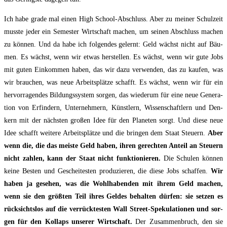
Ich habe gra­de mal einen High School-Ab­­schluss. Aber zu mei­ner Schul­zeit
muss­te jeder ein Semes­ter Wirt­schaft machen, um sei­nen Abschluss machen
zu kön­nen. Und da habe ich fol­gen­des gelernt: Geld wächst nicht auf Bäu­
men. Es wächst, wenn wir etwas her­stel­len. Es wächst, wenn wir gute Jobs
mit guten Ein­kom­men haben, das wir dazu ver­wenden, das zu kau­fen, was
wir brau­chen, was neue Arbeits­plät­ze schafft. Es wächst, wenn wir für ein
her­vor­ra­gen­des Bil­dungs­sys­tem sor­gen, das wie­der­um für eine neue Gene­ra­
ti­on von Erfin­dern, Unter­neh­mern, Künst­lern, Wis­sen­schaft­lern und Den­
kern mit der nächs­ten gro­ßen Idee für den Pla­ne­ten sorgt. Und die­se neue
Idee schafft wei­te­re Arbeits­plät­ze und die brin­gen dem Staat Steu­ern.
Aber
wenn die, die das meis­te Geld haben, ihren gerech­ten Anteil an Steu­ern
nicht zah­len, kann der Staat nicht funktio­nieren.
Die Schu­len kön­nen
kei­ne Bes­ten und Ge­scheitesten pro­du­zie­ren, die die­se Jobs schaf­fen.
Wir
haben ja gese­hen, was die Wohl­habenden mit ihrem Geld machen,
wenn sie den größ­ten Teil ihres Gel­des behal­ten dür­fen: sie set­zen es
rück­sichts­los auf die ver­rück­tes­ten Wall Street-Spe­­ku­la­tio­nen und sor­
gen für den Kol­laps unse­rer Wirt­schaft.
Der Zu­sam­men­bruch, den sie