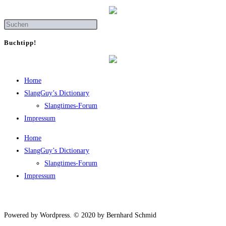
Buch­tipp!
Home
SlangGuy’s Dic­tion­a­ry
Slang­times-Forum
Impres­sum
Home
SlangGuy’s Dic­tion­a­ry
Slang­times-Forum
Impres­sum
Powered by Wordpress. © 2020 by Bernhard Schmid