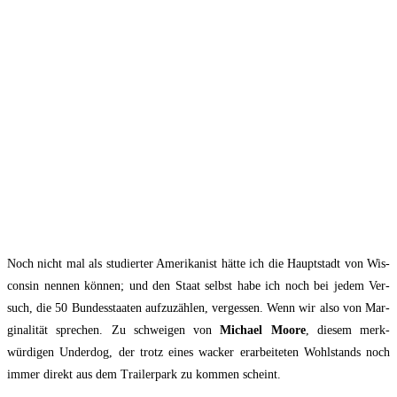
Noch nicht mal als stu­dier­ter Ame­ri­ka­nist hät­te ich die Haupt­stadt von Wis­
con­sin nen­nen kön­nen; und den Staat selbst habe ich noch bei jedem Ver­
such, die 50 Bun­des­staa­ten auf­zu­zäh­len, ver­ges­sen. Wenn wir also von Mar­
gi­na­li­tät spre­chen. Zu schwei­gen von
Micha­el Moo­re
, die­sem merk­
würdigen Under­dog, der trotz eines wacker erar­bei­te­ten Wohl­stands noch
immer direkt aus dem Trai­ler­park zu kom­men scheint.