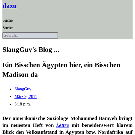
dazu
Suche
Suche
SlangGuy's Blog ...
Ein Biss­chen Ägyp­ten hier, ein Biss­chen
Madi­son da
SlangGuy
März 9, 2011
3:18 p.m.
Der ame­ri­ka­ni­sche Sozio­lo­ge Moham­med Bamy­eh bringt
im neu­es­ten Heft von
Lett­re
mit benei­dens­wert kla­rem
Blick den Volks­auf­stand in Ägyp­ten bzw. Nord­afri­ka auf