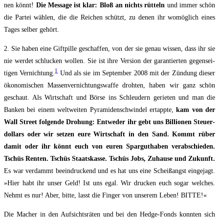
nen könnt!
Die Mes­sa­ge ist klar: Bloß an nichts rüt­teln
und immer schön
die Par­tei wäh­len, die die Rei­chen schützt, zu denen ihr womög­lich eines
Tages sel­ber gehört.
2. Sie haben eine Gift­pil­le geschaf­fen, von der sie genau wis­sen, dass ihr sie
nie wer­det schlu­cken wol­len. Sie ist ihre Ver­si­on der garan­tierten gegen­sei­
1
ti­gen Ver­nich­tung.
Und als sie im Sep­tem­ber 2008 mit der Zün­dung die­ser
ö­ko­­nomischen Mas­sen­ver­nich­tungs­waf­fe droh­­ten, haben wir ganz schön
geschaut. Als Wirt­schaft und Bör­se ins Schleu­dern gerie­ten und man die
Ban­ken bei einem welt­wei­ten Pyramiden­schwindel ertapp­te,
kam von der
Wall Street fol­gende Dro­hung: Ent­we­der ihr gebt uns Bil­lio­nen Steu­er­
dol­lars oder wir set­zen eure Wirt­schaft in den Sand. Kommt rüber
damit oder ihr könnt euch von euren Spar­gut­haben ver­ab­schie­den.
Tschüs Ren­ten. Tschüs Staats­kasse. Tschüs Jobs, Zuhau­se und Zukunft.
Es war ver­dammt beein­dru­ckend und es hat uns eine Scheiß­angst ein­ge­jagt.
»Hier habt ihr un­ser Geld! Ist uns egal. Wir dru­cken euch sogar wel­ches.
Nehmt es nur! Aber, bit­te, lasst die Fin­ger von unse­rem Leben! BITTE!«
Die Macher in den Auf­sichts­rä­ten und bei den Hedge-Fonds konn­ten sich