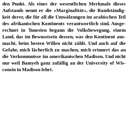
den Punkt. Als eines der wesent­li­chen Merk­ma­le die­ses
Auf­stands nennt er die »Mar­gi­na­li­tät«, die Rand­stän­dig­
keit derer, die für all die Umwäl­zun­gen im ara­bi­schen Teil
des afri­ka­ni­schen Kon­ti­nents ver­ant­wort­lich sind. Aus­ge­
rech­net in Tune­si­en begann die Volks­be­we­gung, einem
Land, das im Bewusst­sein des­sen, was den Kon­ti­nent aus­
macht, beim bes­ten Wil­len nicht zählt. Und auch auf die
Gefahr, mich lächer­lich zu machen, mich erin­nert das an
die Vor­komm­nis­se im ame­ri­ka­ni­schen Madi­son. Und nicht
nur weil Bamy­eh ganz zufäl­lig an der Uni­ver­si­ty of Wis­
con­sin in Madi­son lehrt.