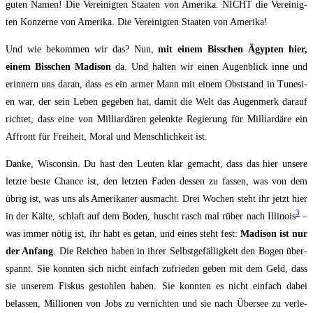
guten Namen! Die Ver­ei­nig­ten Staa­ten von Ame­ri­ka. NICHT die Ver­ei­nig­
ten Kon­zer­ne von Ame­ri­ka. Die Ver­ei­nig­ten Staa­ten von Amerika!
Und wie bekom­men wir das? Nun,
mit einem Biss­chen Ägyp­ten hier,
einem Biss­chen Madi­son
da. Und hal­ten wir einen Augen­blick inne und
erin­nern uns dar­an, dass es ein armer Mann mit einem Obst­stand in Tune­si­
en war, der sein Leben gege­ben hat, damit die Welt das Augen­merk dar­auf
rich­tet, dass eine von Mil­liardären gelenk­te Regie­rung für Mil­liar­däre ein
Affront für Frei­heit, Moral und Mensch­lich­keit ist.
Dan­ke, Wis­con­sin. Du hast den Leu­ten klar gemacht, dass das hier unse­re
letz­te bes­te Chan­ce ist, den letz­ten Faden des­sen zu fas­sen, was von dem
übrig ist, was uns als Ame­ri­ka­ner aus­macht. Drei Wochen steht ihr jetzt hier
3
in der Käl­te, schlaft auf dem Boden, huscht rasch mal rüber nach Illi­nois
–
was immer nötig ist, ihr habt es getan, und eines steht fest:
Madi­son ist nur
der Anfang
. Die Rei­chen haben in ihrer Selbst­ge­fäl­lig­keit den Bogen über­
spannt. Sie konn­ten sich nicht ein­fach zufrie­den geben mit dem Geld, dass
sie unse­rem Fis­kus gestoh­len haben. Sie konn­ten es nicht ein­fach dabei
belas­sen, Mil­lio­nen von Jobs zu ver­nich­ten und sie nach Über­see zu ver­le­