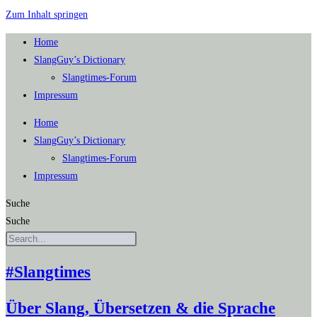
Zum Inhalt springen
Home
SlangGuy’s Dic­tion­a­ry
Slang­times-Forum
Impres­sum
Home
SlangGuy’s Dic­tion­a­ry
Slang­times-Forum
Impres­sum
Suche
Suche
#Slangtimes
Über Slang, Übersetzen & die Sprache