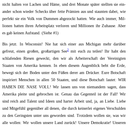
nicht hal­ten vor Lachen und Häme, und drei Mona­te spä­ter stell­ten sie ein­
an­der schon wie­der Schecks über fet­te Prä­mi­en aus und staun­ten dabei, wie
per­fekt sie ein Volk von Dum­men abge­zockt hat­ten. Wie auch immer, Mil­
lio­nen hat­ten ihren Arbeits­platz ver­lo­ren und Mil­lio­nen ihr Zuhau­se. Aber
es gab kei­nen Auf­stand. (Sie­he #1)
Bis jetzt. In Wis­con­sin! Nie hat sich einer aus Michi­gan mehr dar­über
2
gefreut, einen gro­ßen, groß­ar­ti­gen See
mit euch zu tei­len! Ihr habt den
schla­fen­den Rie­sen geweckt, den wir als Arbei­ter­schaft der Ver­ei­nig­ten
Staa­ten von Ame­ri­ka ken­nen. In eben die­sem Augen­blick bebt die Erde,
bewegt sich der Boden unter den Füßen derer am Drü­cker. Eure Bot­schaft
inspi­riert Men­schen in allen 50 Staa­ten, und die­se Bot­schaft lau­tet: WIR
HABEN DIE NASE VOLL! Wir las­sen uns von nie­man­dem sagen, dass
Ame­ri­ka plei­te und gebro­chen ist. Genau das Gegen­teil ist der Fall! Wir
sind reich and Talent und Ideen und har­ter Arbeit und, ja, an Lie­be. Lie­be
und Mit­ge­fühl gegen­über all denen, die durch kei­ner­lei ei­ge­nes Ver­schul­den
zu den Gerings­ten unter uns gewor­den sind. Trotz­dem wol­len sie, was wir
alle wol­len: Wir wol­len unse­re Land zurück! Unse­re Demo­kra­tie! Unse­ren