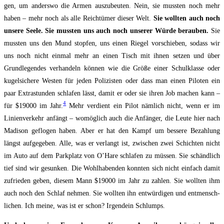
gen, um anders­wo die Armen aus­zu­beu­ten. Nein, sie muss­ten noch mehr
haben – mehr noch als alle Reich­tü­mer die­ser Welt.
Sie woll­ten auch noch
unse­re See­le. Sie muss­ten uns auch noch unse­rer Wür­de berau­ben.
Sie
muss­ten uns den Mund stop­fen, uns einen Rie­gel vor­schie­ben, sodass wir
uns noch nicht ein­mal mehr an einen Tisch mit ihnen set­zen und über
Grund­le­gen­des ver­handeln kön­nen wie die Grö­ße einer Schul­klas­se oder
kugel­si­che­re Wes­ten für jeden Poli­zis­ten oder dass man einen Pilo­ten ein
paar Extra­stun­den schla­fen lässt, damit er oder sie ihren Job machen kann –
4
für $19000 im Jahr.
Mehr ver­dient ein Pilot näm­lich nicht, wenn er im
Linien­verkehr anfängt – womög­lich auch die An­fänger, die Leu­te hier nach
Madi­son geflo­gen haben. Aber er hat den Kampf um bes­se­re Bezah­lung
längst auf­ge­ge­ben. Alle, was er ver­langt ist, zwi­schen zwei Schich­ten nicht
im Auto auf dem Park­platz von O’Ha­re schla­fen zu müs­sen. Sie schänd­lich
tief sind wir gesun­ken. Die Wohl­ha­ben­den konn­ten sich nicht ein­fach damit
zufrie­den geben, die­sem Mann $19000 im Jahr zu zah­len. Sie woll­ten ihm
auch noch den Schlaf neh­men. Sie woll­ten ihn entwürdi­gen und ent­mensch­
lichen. Ich mei­ne, was ist er schon? Irgend­ein Schlumps.