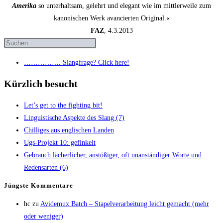
Amerika
so unterhaltsam, gelehrt und elegant wie im mittlerweile zum
kanonischen Werk avancierten Original.«
FAZ
, 4.3.2013
……………. Slang­fra­ge? Click here!
Kürzlich besucht
Let’s get to the fight­ing bit!
Lin­gu­is­ti­sche Aspek­te des Slang (7)
Chil­li­ges aus eng­li­schen Landen
Ugs-Pro­jekt 10: gefinkelt
Gebrauch lächer­li­cher, anstö­ßi­ger, oft unan­stän­di­ger Wor­te und
Redens­ar­ten (6)
Jüngs­te Kommentare
hc
zu
Avi­de­mux Batch – Sta­pel­ver­ar­bei­tung leicht gemacht (mehr
oder weniger)