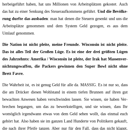
her­bei­ge­führt haben, hat uns Mil­lio­nen von Arbeits­plätzen gekos­tet. Auch
das hat zu einer Sen­kung des Steuerauf­kommens geführt.
Und die Bevöl­ke­
rung durf­te das aus­ba­den
: man hat denen die Steu­ern gesenkt und uns die
Arbeits­plät­ze genom­men und dem Sys­tem Geld gezo­gen, es aus dem
Umlauf genommen.
Die Nati­on ist nicht plei­te, mei­ne Freun­de. Wis­con­sin ist nicht plei­te.
Das ist alles Teil der Gro­ßen Lüge. Es ist eine der drei größ­ten Lügen
des Jahr­zehnts: Ame­ri­ka / Wis­con­sin ist plei­te, der Irak hat Mas­sen­ver­
nich­tungs­waf­fen, die Packers gewin­nen den Super Bowl nicht ohne
Brett Favre.
Die Wahr­heit ist, es ist genug Geld für alle da. MASSIG. Es ist nur so, dass
die am Drü­cker die­sen Wohl­stand in einem tie­fen Brun­nen auf ihren gut
bewach­ten Anwe­sen haben ver­schwin­den las­sen. Sie wis­sen, sie haben Ver­
brechen began­gen, um das zu bewerk­stel­li­gen, und sie wis­sen, dass Ihr
womög­lich irgend­wann etwas von dem Geld sehen wollt, das ein­mal euch
gehört hat. Also haben sie im gan­zen Land Hun­der­te von Poli­ti­kern ge­kauft,
die nach ihrer Pfei­fe tan­zen. Aber nur für den Fall, dass das nicht klappt,