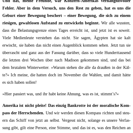
Und das, mei­ne Freun­de, war Kon­zern-Ame­ri­kas ver­häng­nis­vol­ler
Feh­ler. Aber in dem Ver­such, uns den Rest zu geben, hat es uns die
Geburt einer Bewe­gung beschert – einer Bewe­gung, die sich zu einem
rie­si­gen, gewalt­lo­sen Auf­stand zu ent­wi­ckeln beginnt.
Wir alle wuss­ten,
dass die Belas­tungs­gren­ze eines Tages erreicht ist, und jetzt ist es soweit.
Vie­le Medi­en­leu­te ver­ste­hen das nicht. Sie sagen, Ägyp­ten hat sie kalt
erwischt, sie haben das nicht einen Augen­blick kom­men sehen. Jetzt tun sie
über­rascht und ganz aus der Fas­sung dar­über, dass so vie­le Hun­dert­tau­send
die letz­ten drei Wochen über nach Madi­son gekom­men sind, und das bei
dem bru­ta­lem Win­ter­wet­ter. »War­um ste­hen die alle da drau­ßen in der Käl­
te?« Ich mei­ne, die hat­ten doch im Novem­ber die Wah­len, und damit hät­te
es sich haben sollen!
»Hier pas­siert was, und ihr habt kei­ne Ahnung, was es ist, stimmt’s?«
Ame­ri­ka ist nicht plei­te! Das ein­zig Bank­rot­te ist der mora­li­sche Kom­
pass der Herr­schen­den.
Und wir wer­den die­sen Kom­pass rich­ten und steu­
ern das Schiff von jetzt an selbst. Ver­gesst nicht, solan­ge es unse­re Ver­fas­
sung gibt, gilt eine Per­son, eine Stim­me, und das ist es, was den Rei­chen an